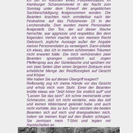
Ich bin im Rahmen eines Polizeieinsatzes im
Hamburger Schanzenviertel in der Nacht zum
Sonntag unter dem Vorwurf der angeblichen
Sachbeschädigung festgenommen worden. Die
Beamten brachten mich unmittelbar nach der
Festnahme auf das Polizeirevier 16 in der
Lerchenstraße. Dort wurden meine Personalien
festgestellt. Der Ton, der auf dieser Wache
herrschte, war aggressiv und respektlos. Bei dem
folgenden Verhör machte ich von meinem Recht
Gebrauch, jegliche Aussage außer der Angabe
meiner Personendaten zu verweigern. Dann erlebte
ich etwas, das ich in meinen schlimmsten Träumen
nicht erwartet hätte. Die mich verhörenden zwei
Beamten sprangen urplötzlich auf, zogen
Pfefferspray aus der Gürteltasche und sprühten mir
von zwei Seiten über einen längeren Zeitraum eine
erhebliche Menge der Reizflüssigkeit auf Gesicht
und Körper.
Wie haben Sie auf diesen Übergriff reagiert?
Reflexartig zog ich meine Hände vor das Gesicht
und erhob mich vom Stuhl. Einer der Beamten
brüllte etwas wie "Jetzt hören Sie endlich auf!" und
"Lassen Sie das sein!". Ich schrie meinerseits unter
Schmerzen, daß ich nicht verstehe, was das soll
und keinen Widerstand geleistet habe und auch
nicht vorhätte, das zu tun. Dann stürzten die beiden
Beamten sich auf mich und drangsalierten mich,
indem sie meinen Kopf auf den Boden schlugen.
Sie zerrissen mein T-Shirt und legten mir
Handschellen an.