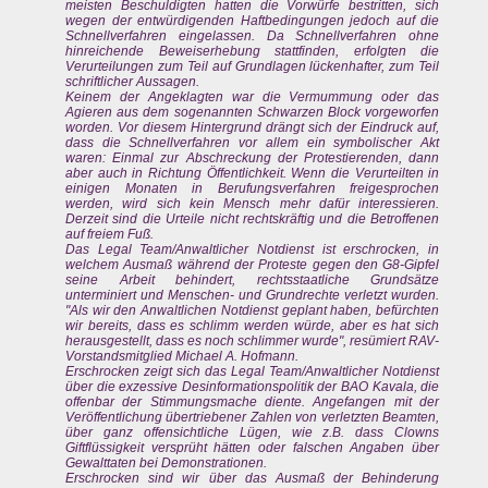
meisten Beschuldigten hatten die Vorwürfe bestritten, sich
wegen der entwürdigenden Haftbedingungen jedoch auf die
Schnellverfahren eingelassen. Da Schnellverfahren ohne
hinreichende Beweiserhebung stattfinden, erfolgten die
Verurteilungen zum Teil auf Grundlagen lückenhafter, zum Teil
schriftlicher Aussagen.
Keinem der Angeklagten war die Vermummung oder das
Agieren aus dem sogenannten Schwarzen Block vorgeworfen
worden. Vor diesem Hintergrund drängt sich der Eindruck auf,
dass die Schnellverfahren vor allem ein symbolischer Akt
waren: Einmal zur Abschreckung der Protestierenden, dann
aber auch in Richtung Öffentlichkeit. Wenn die Verurteilten in
einigen Monaten in Berufungsverfahren freigesprochen
werden, wird sich kein Mensch mehr dafür interessieren.
Derzeit sind die Urteile nicht rechtskräftig und die Betroffenen
auf freiem Fuß.
Das Legal Team/Anwaltlicher Notdienst ist erschrocken, in
welchem Ausmaß während der Proteste gegen den G8-Gipfel
seine Arbeit behindert, rechtsstaatliche Grundsätze
unterminiert und Menschen- und Grundrechte verletzt wurden.
"Als wir den Anwaltlichen Notdienst geplant haben, befürchten
wir bereits, dass es schlimm werden würde, aber es hat sich
herausgestellt, dass es noch schlimmer wurde", resümiert RAV-
Vorstandsmitglied Michael A. Hofmann.
Erschrocken zeigt sich das Legal Team/Anwaltlicher Notdienst
über die exzessive Desinformationspolitik der BAO Kavala, die
offenbar der Stimmungsmache diente. Angefangen mit der
Veröffentlichung übertriebener Zahlen von verletzten Beamten,
über ganz offensichtliche Lügen, wie z.B. dass Clowns
Giftflüssigkeit versprüht hätten oder falschen Angaben über
Gewalttaten bei Demonstrationen.
Erschrocken sind wir über das Ausmaß der Behinderung