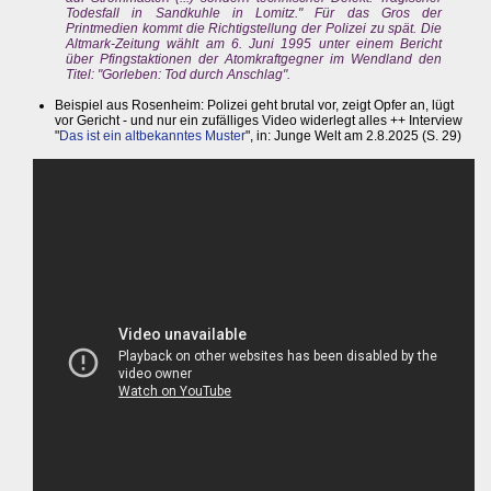
Todesfall in Sandkuhle in Lomitz." Für das Gros der
Printmedien kommt die Richtigstellung der Polizei zu spät. Die
Altmark-Zeitung wählt am 6. Juni 1995 unter einem Bericht
über Pfingstaktionen der Atomkraftgegner im Wendland den
Titel: "Gorleben: Tod durch Anschlag".
Beispiel aus Rosenheim: Polizei geht brutal vor, zeigt Opfer an, lügt
vor Gericht - und nur ein zufälliges Video widerlegt alles ++ Interview
"
Das ist ein altbekanntes Muster
", in: Junge Welt am 2.8.2025 (S. 29)