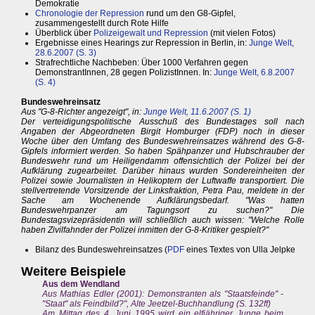
Demokratie
Chronologie der Repression
rund um den G8-Gipfel,
zusammengestellt durch Rote Hilfe
Überblick über
Polizeigewalt und Repression
(mit vielen Fotos)
Ergebnisse eines Hearings zur Repression in Berlin, in:
Junge Welt,
28.6.2007 (S. 3)
Strafrechtliche Nachbeben: Über 1000 Verfahren gegen
DemonstrantInnen, 28 gegen PolizistInnen. In:
Junge Welt, 6.8.2007
(S. 4)
Bundeswehreinsatz
Aus "G-8-Richter angezeigt", in:
Junge Welt, 11.6.2007 (S. 1)
Der verteidigungspolitische Ausschuß des Bundestages soll nach
Angaben der Abgeordneten Birgit Homburger (FDP) noch in dieser
Woche über den Umfang des Bundeswehreinsatzes während des G-8-
Gipfels informiert werden. So haben Spähpanzer und Hubschrauber der
Bundeswehr rund um Heiligendamm offensichtlich der Polizei bei der
Aufklärung zugearbeitet. Darüber hinaus wurden Sondereinheiten der
Polizei sowie Journalisten in Helikoptern der Luftwaffe transportiert. Die
stellvertretende Vorsitzende der Linksfraktion, Petra Pau, meldete in der
Sache am Wochenende Aufklärungsbedarf. "Was hatten
Bundeswehrpanzer am Tagungsort zu suchen?" Die
Bundestagsvizepräsidentin will schließlich auch wissen: "Welche Rolle
haben Zivilfahnder der Polizei inmitten der G-8-Kritiker gespielt?"
Bilanz des Bundeswehreinsatzes (
PDF
eines Textes von Ulla Jelpke
Weitere Beispiele
Aus dem Wendland
Aus Mathias Edler (2001): Demonstranten als "Staatsfeinde" -
"Staat" als Feindbild?", Alte Jeetzel-Buchhandlung (S. 132ff)
Am Mittag des 4. Juni 1995 wird ein elfjähriger Junge beim