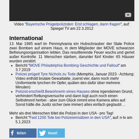
Video "
Bayerische Prügelpolizisten: Erst schlagen, dann fragen
", auf:
Spiegel TV am 22.3.2012
International
13. Mai 1985 warf iin Pennsylvania ein Hubschrauber der State Police
zwei Bomben auf einem Haus, in dem Mitglieder der MOVE schwarzen
Befreiungsorganisation lebten. Das resultierende Feuer wuchs und geriet
außer Kontrolle. 11 Menschen starben, darunter fünf Kinder. 65 Häuser
wurden zerstört.
Bericht "
MOVE Philadelphia Bombing Geschichte und Fallout
" am
3.7.2019
Polizei prügelt Tyre Nichols zu Tode
(Memphis, Januar 2023 - Achtung:
Video enthält brutale Gewaltakte, zuerst vier, dann noch mehr
Uniformierte lynchen ihr Opfer, quälen des dafür über mehrere
Minuten)
Polizist erschießt Bewohnerin eines Hauses
ohne irgendeinen Grund,
verhindert Rettungsversuche und dann lügt auch noch einen
Selbstmord herbei - aber zum Glück nimmt eine Kamera alles auf.
Sonst hätte die Justiz sicher (wie immer) alles einfach geglaubt ...
Mehr als drei Menschen tötet die Polizei in den USA - pro Tag!
Bericht "
Fast 1200 Tote bei Polizeieinsätzen in den USA
", auf: n-tv am
5.1.2023