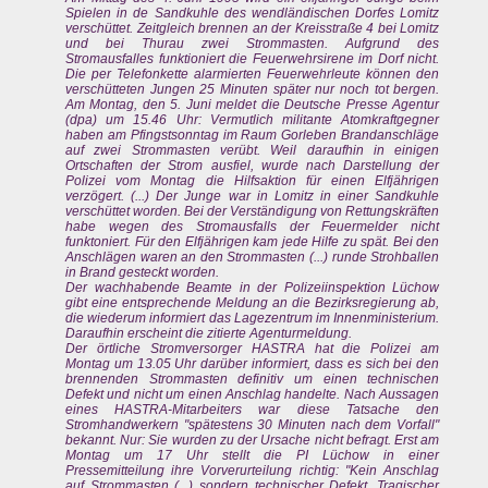
Spielen in de Sandkuhle des wendländischen Dorfes Lomitz
verschüttet. Zeitgleich brennen an der Kreisstraße 4 bei Lomitz
und bei Thurau zwei Strommasten. Aufgrund des
Stromausfalles funktioniert die Feuerwehrsirene im Dorf nicht.
Die per Telefonkette alarmierten Feuerwehrleute können den
verschütteten Jungen 25 Minuten später nur noch tot bergen.
Am Montag, den 5. Juni meldet die Deutsche Presse Agentur
(dpa) um 15.46 Uhr: Vermutlich militante Atomkraftgegner
haben am Pfingstsonntag im Raum Gorleben Brandanschläge
auf zwei Strommasten verübt. Weil daraufhin in einigen
Ortschaften der Strom ausfiel, wurde nach Darstellung der
Polizei vom Montag die Hilfsaktion für einen Elfjährigen
verzögert. (...) Der Junge war in Lomitz in einer Sandkuhle
verschüttet worden. Bei der Verständigung von Rettungskräften
habe wegen des Stromausfalls der Feuermelder nicht
funktoniert. Für den Elfjährigen kam jede Hilfe zu spät. Bei den
Anschlägen waren an den Strommasten (...) runde Strohballen
in Brand gesteckt worden.
Der wachhabende Beamte in der Polizeiinspektion Lüchow
gibt eine entsprechende Meldung an die Bezirksregierung ab,
die wiederum informiert das Lagezentrum im Innenministerium.
Daraufhin erscheint die zitierte Agenturmeldung.
Der örtliche Stromversorger HASTRA hat die Polizei am
Montag um 13.05 Uhr darüber informiert, dass es sich bei den
brennenden Strommasten definitiv um einen technischen
Defekt und nicht um einen Anschlag handelte. Nach Aussagen
eines HASTRA-Mitarbeiters war diese Tatsache den
Stromhandwerkern "spätestens 30 Minuten nach dem Vorfall"
bekannt. Nur: Sie wurden zu der Ursache nicht befragt. Erst am
Montag um 17 Uhr stellt die PI Lüchow in einer
Pressemitteilung ihre Vorverurteilung richtig: "Kein Anschlag
auf Strommasten (...) sondern technischer Defekt. Tragischer