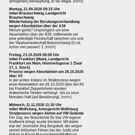
(erlogenen) Behauptung, er sei illegal.
[mehr]
Montag, 21.09.2026 09:15 Uhr
in/bei Braunschweig, Landgericht
Braunschweig
Wiederholung der Berufungsverhandlung
wegen Abseilaktion über der A39
Worum gehts? Ursprünglich um eine
Abseilaktion über der B39, mittlerweile um
eine gefestigte Feindschaft zwischen uns und
der Staatsanwaltschaft Braunschweig Es ist
schon viel passiert: 1.
[mehr]
Freitag, 23.10.2026 08:00 Uhr
in/bei Frankfurt (Main), Landgericht
Frankfurt am Main, Hammelsgasse 1 (Saal
17, 1. Stock)
Prozess wegen Abseilaktion am 26.10.2020
über A5
In der ersten Instanz im Strafprozess wegen
einer Abseilaktion am 26.10.2020 über der A5
bei Frankfurt Zeppelinheim wurden
drakonische Strafen verhängt - bis zu neun
Monaten Haft (auf Bewährung).
[mehr]
Mittwoch, 11.11.2026 11:30 Uhr
in/bei Wolfsburg, Amtsgericht Wolfsburg
Strafprozess wegen Aktion auf VW-Gelände
Der Zug, der Braunkohle für das VW-eigene
Kraftwerk bringt, wurde blockiert. Mit dabei
war der Journalist Jörg Bergstedt, der wegen
seinen kritischen Filmen bei der Justiz und
Polizei in Raum Braunschweig/Wolfsburg