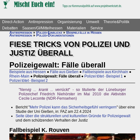
Direct-Action
Antirepression
Organisierung
Umwelt
Theorie&Politik
Debatten
Saasen/GI/Mittelhessen
Materialien
Service
Antirepression
»
Polizei-Einblicke
»
Beispielfälle in Hessen
Antirepression
»
Polizei-Dokumentationen
FIESE TRICKS VON POLIZEI UND
JUSTIZ ÜBERALL
Polizeigewalt: Fälle überall
Beispiele aus Hessen
●
Fälle aus Gießen
●
Fallbeispiele aus Kirchhain
●
Rhein-Main
●
Polizeigewalt: Fälle überall
●
Polizei tötet - Beispiel 1
●
Polizei tötet - Beispiel 2
"
Nervig ... krank ... verrückt
" - so titulierte der Lüneburger
Polizeichef Friedrich Niehörster im Mai 2010 die Aktivistin
Cecile Lecomte (NDR-Fernsehen)
Bericht "
Mehr Polizei kann das Sicherheitsgefühl verringern
" über eine
Studie der Uni Gießen, in: FAZ am 22.4.2024
Seite über die strukturellen und kulturellen Gründe für Polizeigewalt
und dem schützenden Verhalten der Justiz
Fallbeispiel K. Rouven