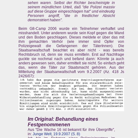
sehen waren. Selbst der Richter bescheinigte in
seinem mündlichen Urteil, daß "die Polizei massiv
auf diese Gruppe eingeschlagen hat" und eindeutig
Personen angriff, "die in friedlicher Absicht
demonstriert haben".
Beim G8-Camp 2006 wurde ein Teilnehmer verhaftet und
misshandelt. Unter anderem wurde sein Kopf gegen die Wand
und den Boden geschlagen. Dieses meldete er über das mit
ihm gemachten Verhör (wie immer sind Opfer von
Polizeigewalt die Gefangenen der TäterInnen). Die
Staatsanwaltschaft beachtet es aber nicht - was bereits
Rechtsbruch ist, denn sie muss ermitteln. Erst auf Nachfrage
guckte sie nochmal nach und befand dann: Könnte ja auch
anders gewesen sein, daher ermittelt sie nicht. So einfach geht
das, wenn die Täter zur Staatsmacht gehören. Aus der
Mitteilung der Staatsanwaltschaft vom 9.2.2007 (Az. 418 Js
2426/07):
Im Original:
Behandlung eines
Festgenommenen
Aus "Die Wache 16 ist bekannt für ihre Übergriffe",
in:
Junge Welt, 19.9.2007 (S. 8)