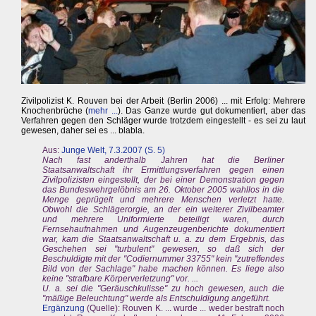
Zivilpolizist K. Rouven bei der Arbeit (Berlin 2006) ... mit Erfolg: Mehrere
Knochenbrüche (
mehr ...
). Das Ganze wurde gut dokumentiert, aber das
Verfahren gegen den Schläger wurde trotzdem eingestellt - es sei zu laut
gewesen, daher sei es ... blabla.
Aus:
Junge Welt, 7.3.2007 (S. 5)
Nach fast anderthalb Jahren hat die Berliner
Staatsanwaltschaft ihr Ermittlungsverfahren gegen einen
Zivilpolizisten eingestellt, der bei einer Demonstration gegen
das Bundeswehrgelöbnis am 26. Oktober 2005 wahllos in die
Menge geprügelt und mehrere Menschen verletzt hatte.
Obwohl die Schlägerorgie, an der ein weiterer Zivilbeamter
und mehrere Uniformierte beteiligt waren, durch
Fernsehaufnahmen und Augenzeugenberichte dokumentiert
war, kam die Staatsanwaltschaft u. a. zu dem Ergebnis, das
Geschehen sei "turbulent" gewesen, so daß sich der
Beschuldigte mit der "Codiernummer 33755" kein "zutreffendes
Bild von der Sachlage" habe machen können. Es liege also
keine "strafbare Körperverletzung" vor. ...
U. a. sei die "Geräuschkulisse" zu hoch gewesen, auch die
"mäßige Beleuchtung" werde als Entschuldigung angeführt.
Ergänzung
(Quelle): Rouven K. ... wurde ... weder bestraft noch