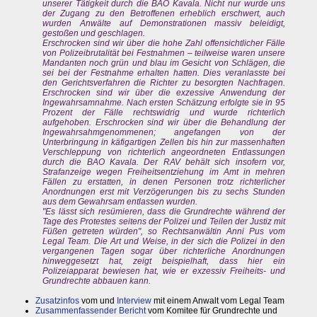
unserer Tätigkeit durch die BAO Kavala. Nicht nur wurde uns
der Zugang zu den Betroffenen erheblich erschwert, auch
wurden Anwälte auf Demonstrationen massiv beleidigt,
gestoßen und geschlagen.
Erschrocken sind wir über die hohe Zahl offensichtlicher Fälle
von Polizeibrutalität bei Festnahmen – teilweise waren unsere
Mandanten noch grün und blau im Gesicht von Schlägen, die
sei bei der Festnahme erhalten hatten. Dies veranlasste bei
den Gerichtsverfahren die Richter zu besorgten Nachfragen.
Erschrocken sind wir über die exzessive Anwendung der
Ingewahrsamnahme. Nach ersten Schätzung erfolgte sie in 95
Prozent der Fälle rechtswidrig und wurde richterlich
aufgehoben. Erschrocken sind wir über die Behandlung der
Ingewahrsahmgenommenen; angefangen von der
Unterbringung in käfigartigen Zellen bis hin zur massenhaften
Verschleppung von richterlich angeordneten Entlassungen
durch die BAO Kavala. Der RAV behält sich insofern vor,
Strafanzeige wegen Freiheitsentziehung im Amt in mehren
Fällen zu erstatten, in denen Personen trotz richterlicher
Anordnungen erst mit Verzögerungen bis zu sechs Stunden
aus dem Gewahrsam entlassen wurden.
"Es lässt sich resümieren, dass die Grundrechte während der
Tage des Protestes seitens der Polizei und Teilen der Justiz mit
Füßen getreten würden", so Rechtsanwältin Anni Pus vom
Legal Team. Die Art und Weise, in der sich die Polizei in den
vergangenen Tagen sogar über richterliche Anordnungen
hinweggesetzt hat, zeigt beispielhaft, dass hier ein
Polizeiapparat bewiesen hat, wie er exzessiv Freiheits- und
Grundrechte abbauen kann.
Zusatzinfos
vom und
Interview
mit einem Anwalt vom Legal Team
Zusammenfassender Bericht
vom Komitee für Grundrechte und