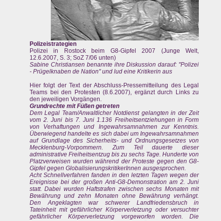
Polizeistrategien
Polizei in Rostock beim G8-Gipfel 2007 (Junge Welt,
12.6.2007, S. 3; SoZ 7/06 unten)
Sabine Christiansen benannte ihre Diskussion darauf: "Polizei
- Prügelknaben de Nation" und lud eine Kritikerin aus
Hier folgt der Text der Abschluss-Pressemitteilung des Legal
Teams bei den Protesten (8.6.2007), ergänzt durch Links zu
den jeweiligen Vorgängen.
Grundrechte mit Füßen getreten
Dem Legal Team/Anwaltlicher Notdienst gelangten in der Zeit
vom 2. Juni bis 7. Juni 1.136 Freiheitsentziehungen in Form
von Verhaftungen und Ingewahrsamnahmen zur Kenntnis.
Überwiegend handelte es sich dabei um Ingewahrsamnahmen
auf Grundlage des Sicherheits- und Ordnungsgesetzes von
Mecklenburg-Vorpommern. Zum Teil dauerte dieser
administrative Freiheitsentzug bis zu sechs Tage. Hunderte von
Platzverweisen wurden während der Proteste gegen den G8-
Gipfel gegen GlobalisierungskritikerInnen ausgesprochen.
Acht Schnellverfahren fanden in den letzten Tagen wegen der
Ereignisse bei der großen Anti-G8-Demonstration am 2. Juni
statt. Dabei wurden Haftstrafen zwischen sechs Monaten mit
Bewährung und zehn Monaten ohne Bewährung verhängt.
Den Angeklagten war schwerer Landfriedensbruch in
Tateinheit mit gefährlicher Körperverletzung oder versuchter
gefährlicher Körperverletzung vorgeworfen worden. Die