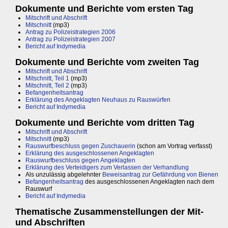
Dokumente und Berichte vom ersten Tag
Mitschrift und Abschrift
Mitschnitt
(mp3)
Antrag zu Polizeistrategien 2006
Antrag zu Polizeistrategien 2007
Bericht auf Indymedia
Dokumente und Berichte vom zweiten Tag
Mitschrift und Abschrift
Mitschnitt, Teil 1
(mp3)
Mitschnitt, Teil 2
(mp3)
Befangenheitsantrag
Erklärung des Angeklagten Neuhaus zu Rauswürfen
Bericht auf Indymedia
Dokumente und Berichte vom dritten Tag
Mitschrift und Abschrift
Mitschnitt
(mp3)
Rauswurfbeschluss gegen Zuschauerin
(schon am Vortrag verfasst)
Erklärung des ausgeschlossenen Angeklagten
Rauswurfbeschluss gegen Angeklagten
Erklärung des Verteidigers zum Verlassen der Verhandlung
Als unzulässig abgelehnter
Beweisantrag zur Gefährdung von Bienen
Befangenheitsantrag
des ausgeschlossenen Angeklagten nach dem
Rauswurf
Bericht auf Indymedia
Thematische Zusammenstellungen der Mit-
und Abschriften