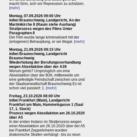
macht Sinn, sich vor Repression zu schützen.
[mehr]
Montag, 07.09.2026 09:00 Uhr
in/bei Braunschweig, Landgericht, An der
Martinikirche 8 (Raum siehe Aushang)
Strafprozess wegen des Films Unter
Paragraphen II
Der Film wurde lange kriminalisiert mit der
(erlogenen) Behauptung, er sei illegal.
[mehr]
Montag, 21.09.2026 09:15 Uhr
in/bei Braunschweig, Landgericht
Braunschweig
Wiederholung der Berufungsverhandlung
wegen Abseilaktion über der A39
Worum gehts? Ursprünglich um eine
Abseilaktion über der B39, mittlerweile um
eine gefestigte Feindschaft zwischen uns und
der Staatsanwaltschaft Braunschweig Es ist
schon viel passiert: 1.
[mehr]
Freitag, 23.10.2026 08:00 Uhr
in/bei Frankfurt (Main), Landgericht
Frankfurt am Main, Hammelsgasse 1 (Saal
17, 1. Stock)
Prozess wegen Abseilaktion am 26.10.2020
über A5
In der ersten Instanz im Strafprozess wegen
einer Abseilaktion am 26.10.2020 über der A5
bei Frankfurt Zeppelinheim wurden
drakonische Strafen verhängt - bis zu neun