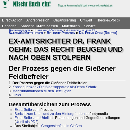
Direct-Action
Antirepression
Organisierung
Umwelt
Theorie&Politik
Debatten
Saasen/GI/Mittelhessen
Materialien
Service
Antirepression
»
Justiz und Prozesse
»
Absurde Fälle in GI
Saasen/GI/Mittelhessen
»
Bekannte Personen
»
Dr. Frank Oehm (Richter)
EX-AMTSRICHTER DR. FRANK
OEHM: DAS RECHT BEUGEN UND
NACH OBEN STOLPERN
Der Prozess gegen die Gießener
Feldbefreier
1.
Der Prozess gegen die Gießener Feldbefreier
2.
Konsequenzen? Die Staatsapparate als Oehm-Schutz
3.
Mehr Informationen zu den Beteiligten
4.
Links
Gesamtübersichten zum Prozess
Extra-Seite
zum Prozess
Bericht zum Urteil und zu den Hintergründen
auf Indymedia
Extra-Seite zum Urteil
mit Erläuterungen und Gegenüberstellungen
(
Urteil als PDF
)
Das Streitobjekt:
Gengerstenfeld in Gießen