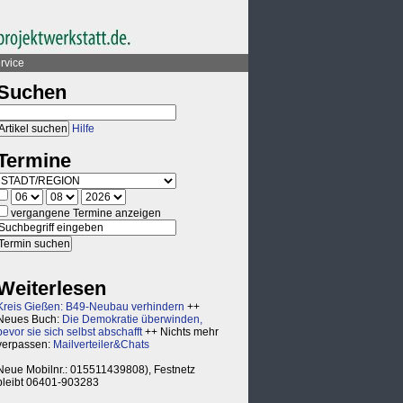
rvice
Suchen
Hilfe
Termine
vergangene Termine anzeigen
Weiterlesen
Kreis Gießen: B49-Neubau verhindern
++
Neues Buch:
Die Demokratie überwinden,
bevor sie sich selbst abschafft
++ Nichts mehr
verpassen:
Mailverteiler&Chats
Neue Mobilnr.: 015511439808), Festnetz
bleibt 06401-903283