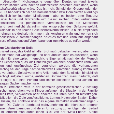
r „Gesunden“, Nichtdeutsche gegenüber Deutschen (und jeweils
enkonstruktionen verbundenen Unterschiede bestehen auch dann, wenn
schaftsverhältnisse wäre. Das ist nicht Schuld der Gruppe oder der
all. Es handelt sich bei den Dominierenden bzw. Dominierten allerdings
heitlich konfigurierten Mitgliedern - aber es besteht eine Tendenz
.h. über Jahre und Jahrzehnte wird die mit solchen Rollen verbundene
schaftlichen und persönlichen Verhältnissen an die Menschen
nd verinnerlicht daraufhin ein entsprechendes Selbstwertgefühl.
tional“ in den realen Gesellschaftsverhältnissen, d.h. sie empfinden
st, nehmen sie deshalb nicht mehr als konstruiert wahr und wehren sich
n politischen Zusammenhängen bruchlos fort und kann nur abgebaut
isse offengelegt und Vereinbarungen zum Abbau getroffen werden.
ichte CheckerInnen-Rolle
ganisiert sein, das Geld ist alle, Brot muß gebacken weren, aber beim
nd niemand hat was gesagt - so oder ähnlich kann es aussehen, wenn
 steht für eine typisch menschliche Eigenschaft, nach der der Mensch
das Geschehen quasi als Unbeteiligter von oben beobachten kann. Von
ten und erwünschtes Ziel verglichen werden, die vorhandenen
chtig bei der Frage nach versteckten Hierarchien, ständig kontrolliert
e vereinbart. Selbst wenn eine Aktion unter den Beteiligten hinsichtlich
echtigt aufgeteilt wurde, entstehen Dominanzen meist dadurch, daß
ist sogar nur eine Person) und immer dieselben darauf achten, ob
ugesagten Sachen machen usw.
n zu erreichen, wird in der normalen gesellschaftlichen Zurichtung
chon geschehen, wenn Kinder anfangen, die Situation in der Familie
r Eltern, Verwandten oder anderen auf ihren Sinn zu hinterfragen.
situation, die Ziele von Ausbildung, Lernen, Noten oder Strafen. Daher
bieten, die Kontrolle über das eigene Verhalten wiederzuerlangen -
ehen. Die Zwänge überhaupt wahrzunehmen, die Interessen anderer
fenen Vereinbarungen und deren Umsetzung zu verfolgen, den Bedarf
a.m. erreicht man durch einen Blick von der "Meta-Ebene". Kleine