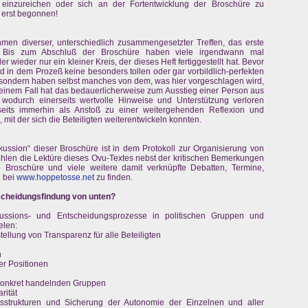
 einzureichen oder sich an der Fortentwicklung der Broschüre zu
t erst begonnen!
men diverser, unterschiedlich zusammengesetzter Treffen, das erste
t. Bis zum Abschluß der Broschüre haben viele irgendwann mal
r wieder nur ein kleiner Kreis, der dieses Heft fertiggestellt hat. Bevor
nd in dem Prozeß keine besonders tollen oder gar vorbildlich-perfekten
sondern haben selbst manches von dem, was hier vorgeschlagen wird,
n einem Fall hat das bedauerlicherweise zum Ausstieg einer Person aus
, wodurch einerseits wertvolle Hinweise und Unterstützung verloren
seits immerhin als Anstoß zu einer weitergehenden Reflexion und
t der sich die Beteiligten weiterentwickeln konnten.
kussion“ dieser Broschüre ist in dem Protokoll zur Organisierung von
len die Lektüre dieses Ovu-Textes nebst der kritischen Bemerkungen
Broschüre und viele weitere damit verknüpfte Debatten, Termine,
h bei
www.hoppetosse.net
zu finden.
tscheidungsfindung von unten?
skussions- und Entscheidungsprozesse in politischen Gruppen und
elen:
ellung von Transparenz für alle Beteiligten
n
er Positionen
 konkret handelnden Gruppen
rität
eitsstrukturen und Sicherung der Autonomie der Einzelnen und aller