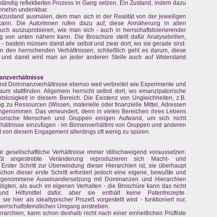
tändig reflektierten Prozess in Gang setzen. Ein Zustand, indem dazu
ohnehin undenkbar.
ealzustand ausmalen, dem man sich in der Realität von der jeweiligen
ann. Die AutorInnen rufen dazu auf, diese Annäherung in allen
 auszuprobieren, wie man sich - auch in herrschaftstolerierender
von unten nähern kann. Die Broschüre stellt dafür Analysebrillen,
 - basteln müssen damit alle selbst und zwar dort, wo sie gerade sind.
n den herrschenden Verhältnissen, schließlich geht es darum, diese
 und damit wird man an jeder anderen Stelle auch auf Widerstand
nanzverhältnisse
 und Dominanzverhältnisse ebenso weit verbreitet wie Experimente und
m stattfinden. Allgemein herrscht selbst dort, wo emanzipatorische
losigkeit in diesem Bereich. Die Existenz von Ungleichheiten, z.B.
 zu Ressourcen (Wissen, materielle oder finanzielle Mittel, Adressen
hingenommen. Das verwundert, denn in vielen Bereichen ihres Lebens
atorische Menschen und Gruppen einigen Aufwand, um sich nicht
rhältnisse einzufügen - im Binnenverhältnis von Gruppen und anderen
on diesem Engagement allerdings oft wenig zu spüren.
ür gesellschaftliche Verhältnisse immer stillschweigend voraussetzen:
ßt angestrebte Veränderung reproduzieren sich Macht- und
. Erster Schritt zur Überwindung dieser Hierarchien ist, sie überhaupt
on dieser erste Schritt erfordert jedoch eine eigene, bewußte und
 vorgenommene Auseinandersetzung mit Dominanzen und Hierarchien
gten, als auch im eigenen Verhalten - die Broschüre kann das nicht
nd Hilfsmittel dafür, aber sie enthält keine Patentrezepte.
ie hier als idealtypischer Prozeß vorgestellt wird - funktioniert nur,
 herrschaftsfeindlichen Umgang anstreben.
erarchien, kann schon deshalb nicht nach einer einheitlichen Prüfliste