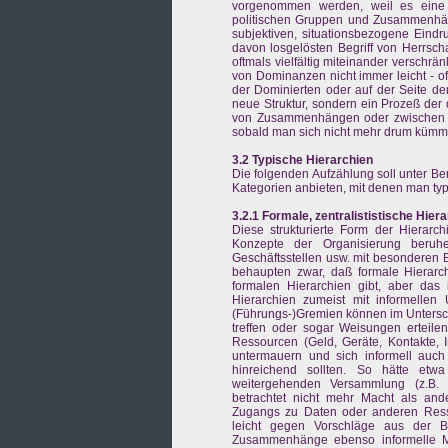
vorgenommen werden, weil es eine 
politischen Gruppen und Zusammenhäng
subjektiven, situationsbezogene Eindr
davon losgelösten Begriff von Herrsc
oftmals vielfältig miteinander verschrä
von Dominanzen nicht immer leicht - o
der Dominierten oder auf der Seite de
neue Struktur, sondern ein Prozeß der 
von Zusammenhängen oder zwischen e
sobald man sich nicht mehr drum kümme
3.2 Typische Hierarchien
Die folgenden Aufzählung soll unter B
Kategorien anbieten, mit denen man ty
3.2.1 Formale, zentralististische Hier
Diese strukturierte Form der Hierarchi
Konzepte der Organisierung beruhe
Geschäftsstellen usw. mit besonderen 
behaupten zwar, daß formale Hierarc
formalen Hierarchien gibt, aber das 
Hierarchien zumeist mit informellen
(Führungs-)Gremien können im Untersch
treffen oder sogar Weisungen erteile
Ressourcen (Geld, Geräte, Kontakte, I
untermauern und sich informell auch 
hinreichend sollten. So hätte etw
weitergehenden Versammlung (z.B. V
betrachtet nicht mehr Macht als ande
Zugangs zu Daten oder anderen Resso
leicht gegen Vorschläge aus der 
Zusammenhänge ebenso informelle Ma