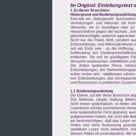
Im Original: Einleitungstext
1 Zu dieser Broschüre:
Hintergrund und Bedienungsanleitung
Fast wie ein „Naturgesetz“ durchziehe
Vernetzungen und Aktionen mit ihren
Versuche, sie zu beseitigen oder zu
Hierarchieform gegen die nächste. „Vo
gleichberechtigter, autonom agierende
Nicht nur die Praxis fehlt, sondern a
Entscheidungs- und Aktionsstrukturen
soll ein Ende sein - so die Hoffnung, 
Aufdeckung von Dominanzverhältniss
entfachen. Sie soll im günstigsten F
Versuche austauschen, reflektieren und
Die Zeiten quälender Plena, intran
Entscheidungen, der Stellvertretungs
sollen vorbei sein - stattdessen zählen
von Entscheidungen, das konsequent
und Ressourcen in politischen Zusamme
1.1 Bedienungsanleitung
Die Ebene, auf der diese Broschüre argu
Ziel, Methode, Utopie, Haltung, Wider
nicht immer systematisch, es treten et
LeserInnen wichtig erscheinende Hinweis
eine systematische Form gepresst, wei
aufgenommen haben, die nicht alle Bete
wir berücksichtigen, daß das Lesen v
hinten und ohne Auslassung geschieh
selektives Lesen nicht weiterführt, i
diesem Artikel oft unverständlich. Wir 