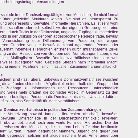
entscheidungsbefugter Versammlungen.
erschiede in der Durchsetzungsfähigkeit von Menschen, die nicht formal
über „offizielle“ Strukturen wirken. Sie sind oft intransparent. Zu
und andererseits unbewußte, informelle Hierarchien. Es ist sehr wohl
lt zu schaffen oder sich selbst bzw. der eigenen Gruppe gezielt eine
rn - durch Tricks in der Diskussion, ungleiche Zugänge zu materiellen
icks in der Diskussion gehören abgesprochene Redebeiträge, bewußt
te Verunsicherung oder Diffamierung von Personen, die wegen
eren Gründen von der bewußt dominant agierenden Person oder
erhaft informelle Hierarchien entstehen durch intransparente Zirkel
ang zu den Ressourcen von Gruppen oder Vernetzungen haben, etwa
iten, Mailinglisten. Bewußte Dominanzverhältnisse sind sehr weit
icherweise zugegeben wird. Gezieltes Streben nach informeller Macht,
ung eigener Positionen sind in fast allen Zusammenhängen alltäglich.
se
rchien sind (fast) überall unbewußte Dominanzverhältnisse zwischen
 die auf unterschiedlichen Möglichkeiten innerhalb einer Gruppe oder
che Zugänge zu Informationen und Ressourcen, unterschiedlich
nd vieles mehr prägen die politische Arbeit. Im Gegensatz zu den
r den beteiligten Personen die Dominanz nicht klar. Ursache dafür ist
lexion, also Sensibilität für Machtverhältnisse.
cher Dominanzverhältnisse in politischen Zusammenhängen
r Vernetzung sowohl formale Hierarchien abschafft, bewußtes
wußte Unterschiede in der Durchsetzungsfähigkeit reflektiert,
ch überwindet, bleibt noch eine vierte Form der Hierarchie: Die der
den zwischen den Menschen, die in ihrem Leben für eine bestimmte
truiert“ wurden. Frauen gegenüber Männern, Jugendliche gegenüber
luß gegenüber solchen mit akademischem Grad, Arme gegenüber