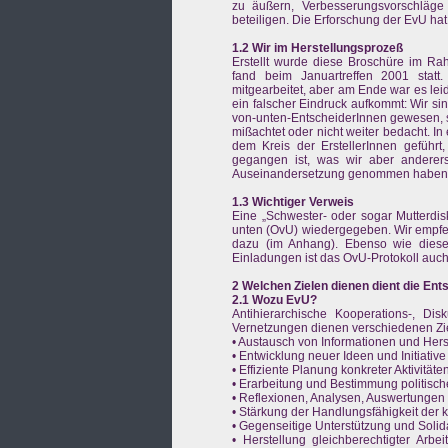
zu äußern, Verbesserungsvorschläge
beteiligen. Die Erforschung der EvU ha
1.2 Wir im Herstellungsprozeß
Erstellt wurde diese Broschüre im Rah
fand beim Januartreffen 2001 stat
mitgearbeitet, aber am Ende war es leide
ein falscher Eindruck aufkommt: Wir si
von-unten-EntscheiderInnen gewesen, 
mißachtet oder nicht weiter bedacht. I
dem Kreis der ErstellerInnen geführt
gegangen ist, was wir aber anderer
Auseinandersetzung genommen haben, mi
1.3 Wichtiger Verweis
Eine „Schwester- oder sogar Mutterdis
unten (OvU) wiedergegeben. Wir empfeh
dazu (im Anhang). Ebenso wie diese 
Einladungen ist das OvU-Protokoll auc
2 Welchen Zielen dienen dient die En
2.1 Wozu EvU?
Antihierarchische Kooperations-, Di
Vernetzungen dienen verschiedenen Zi
• Austausch von Informationen und Herst
• Entwicklung neuer Ideen und Initiative
• Effiziente Planung konkreter Aktivitäte
• Erarbeitung und Bestimmung politisch
• Reflexionen, Analysen, Auswertungen
• Stärkung der Handlungsfähigkeit der
• Gegenseitige Unterstützung und Solida
• Herstellung gleichberechtigter Arb