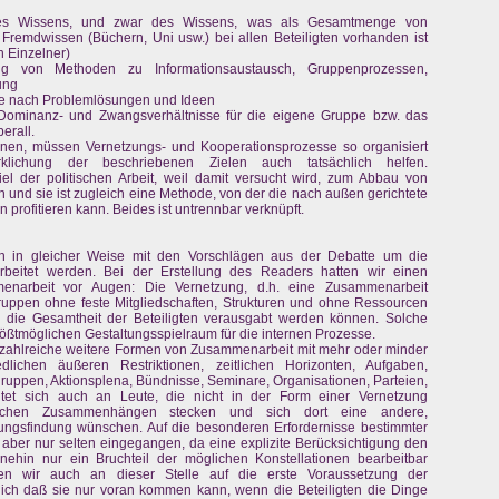
des Wissens, und zwar des Wissens, was als Gesamtmenge von
remdwissen (Büchern, Uni usw.) bei allen Beteiligten vorhanden ist
n Einzelner)
ng von Methoden zu Informationsaustausch, Gruppenprozessen,
ung
che nach Problemlösungen und Ideen
 Dominanz- und Zwangsverhältnisse für die eigene Gruppe bzw. das
erall.
nnen, müssen Vernetzungs- und Kooperationsprozesse so organisiert
lichung der beschriebenen Zielen auch tatsächlich helfen.
el der politischen Arbeit, weil damit versucht wird, zum Abbau von
n und sie ist zugleich eine Methode, von der die nach außen gerichtete
profitieren kann. Beides ist untrennbar verknüpft.
 in gleicher Weise mit den Vorschlägen aus der Debatte um die
rbeitet werden. Bei der Erstellung des Readers hatten wir einen
menarbeit vor Augen: Die Vernetzung, d.h. eine Zusammenarbeit
ruppen ohne feste Mitgliedschaften, Strukturen und ohne Ressourcen
ch die Gesamtheit der Beteiligten verausgabt werden können. Solche
ößtmöglichen Gestaltungsspielraum für die internen Prozesse.
ch zahlreiche weitere Formen von Zusammenarbeit mit mehr oder minder
edlichen äußeren Restriktionen, zeitlichen Horizonten, Aufgaben,
ruppen, Aktionsplena, Bündnisse, Seminare, Organisationen, Parteien,
htet sich auch an Leute, die nicht in der Form einer Vernetzung
olchen Zusammenhängen stecken und sich dort eine andere,
ungsfindung wünschen. Auf die besonderen Erfordernisse bestimmter
aber nur selten eingegangen, da eine explizite Berücksichtigung den
nehin nur ein Bruchteil der möglichen Konstellationen bearbeitbar
en wir auch an dieser Stelle auf die erste Voraussetzung der
ich daß sie nur voran kommen kann, wenn die Beteiligten die Dinge