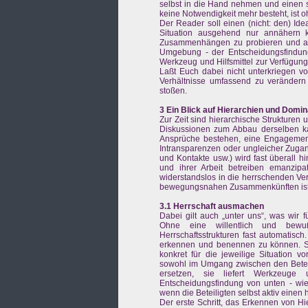
selbst in die Hand nehmen und einen s
keine Notwendigkeit mehr besteht, ist 
Der Reader soll einen (nicht: den) Id
Situation ausgehend nur annähern k
Zusammenhängen zu probieren und auch
Umgebung - der Entscheidungsfindung 
Werkzeug und Hilfsmittel zur Verfügung
Laßt Euch dabei nicht unterkriegen vo
Verhältnisse umfassend zu verändern
stoßen.
3 Ein Blick auf Hierarchien und Domi
Zur Zeit sind hierarchische Strukturen
Diskussionen zum Abbau derselben kau
Ansprüche bestehen, eine Engagements
Intransparenzen oder ungleicher Zugang
und Kontakte usw.) wird fast überall 
und ihrer Arbeit betreiben emanzip
widerstandslos in die herrschenden Ve
bewegungsnahen Zusammenkünften ist v
3.1 Herrschaft ausmachen
Dabei gilt auch „unter uns“, was wir f
Ohne eine willentlich und bewu
Herrschaftsstrukturen fast automatisch
erkennen und benennen zu können. Sch
konkret für die jeweilige Situation
sowohl im Umgang zwischen den Beteili
ersetzen, sie liefert Werkzeuge u
Entscheidungsfindung von unten - wie s
wenn die Beteiligten selbst aktiv einen
Der erste Schritt, das Erkennen von Hi