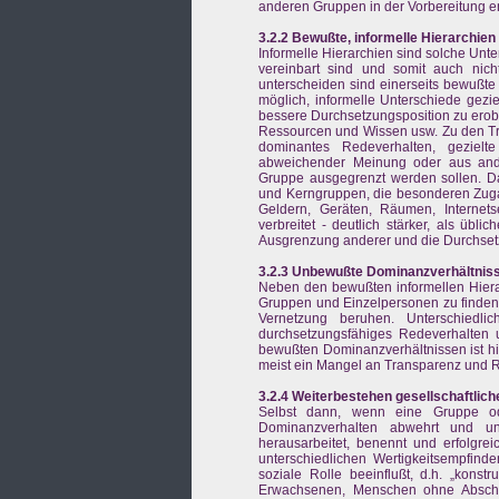
anderen Gruppen in der Vorbereitung 
3.2.2 Bewußte, informelle Hierarchien
Informelle Hierarchien sind solche Unt
vereinbart sind und somit auch nicht 
unterscheiden sind einerseits bewußte 
möglich, informelle Unterschiede gezie
bessere Durchsetzungsposition zu erobe
Ressourcen und Wissen usw. Zu den Tr
dominantes Redeverhalten, geziel
abweichender Meinung oder aus and
Gruppe ausgegrenzt werden sollen. Dau
und Kerngruppen, die besonderen Zug
Geldern, Geräten, Räumen, Internetse
verbreitet - deutlich stärker, als übl
Ausgrenzung anderer und die Durchsetz
3.2.3 Unbewußte Dominanzverhältnis
Neben den bewußten informellen Hiera
Gruppen und Einzelpersonen zu finden,
Vernetzung beruhen. Unterschiedli
durchsetzungsfähiges Redeverhalten u
bewußten Dominanzverhältnissen ist hie
meist ein Mangel an Transparenz und Ref
3.2.4 Weiterbestehen gesellschaftli
Selbst dann, wenn eine Gruppe ode
Dominanzverhalten abwehrt und unbe
herausarbeitet, benennt und erfolgrei
unterschiedlichen Wertigkeitsempfin
soziale Rolle beeinflußt, d.h. „kons
Erwachsenen, Menschen ohne Absch