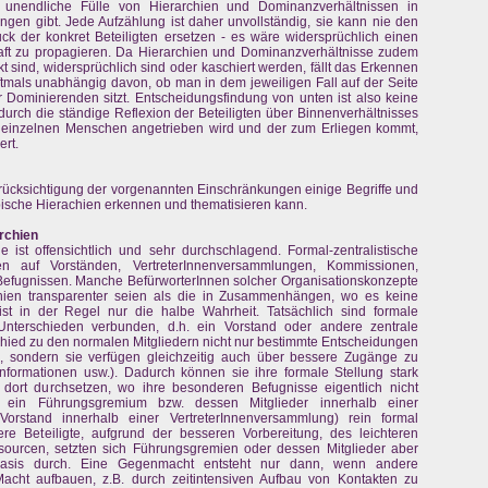
unendliche Fülle von Hierarchien und Dominanzverhältnissen in
en gibt. Jede Aufzählung ist daher unvollständig, sie kann nie den
uck der konkret Beteiligten ersetzen - es wäre widersprüchlich einen
haft zu propagieren. Da Hierarchien und Dominanzverhältnisse zudem
nkt sind, widersprüchlich sind oder kaschiert werden, fällt das Erkennen
ftmals unabhängig davon, ob man in dem jeweiligen Fall auf der Seite
r Dominierenden sitzt. Entscheidungsfindung von unten ist also keine
durch die ständige Reflexion der Beteiligten über Binnenverhältnisses
inzelnen Menschen angetrieben wird und der zum Erliegen kommt,
rt.
erücksichtigung der vorgenannten Einschränkungen einige Begriffe und
pische Hierachien erkennen und thematisieren kann.
archien
e ist offensichtlich und sehr durchschlagend. Formal-zentralistische
n auf Vorständen, VertreterInnenversammlungen, Kommissionen,
Befugnissen. Manche BefürworterInnen solcher Organisationskonzepte
hien transparenter seien als die in Zusammenhängen, wo es keine
ist in der Regel nur die halbe Wahrheit. Tatsächlich sind formale
 Unterschieden verbunden, d.h. ein Vorstand oder andere zentrale
ied zu den normalen Mitgliedern nicht nur bestimmte Entscheidungen
n, sondern sie verfügen gleichzeitig auch über bessere Zugänge zu
nformationen usw.). Dadurch können sie ihre formale Stellung stark
dort durchsetzen, wo ihre besonderen Befugnisse eigentlich nicht
a ein Führungsgremium bzw. dessen Mitglieder innerhalb einer
orstand innerhalb einer VertreterInnenversammlung) rein formal
re Beteiligte, aufgrund der besseren Vorbereitung, des leichteren
urcen, setzten sich Führungsgremien oder dessen Mitglieder aber
Basis durch. Eine Gegenmacht entsteht nur dann, wenn andere
cht aufbauen, z.B. durch zeitintensiven Aufbau von Kontakten zu