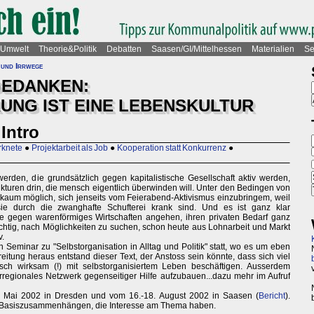
Umwelt
Theorie&Politik
Debatten
Saasen/GI/Mittelhessen
Materialien
Se
und Irrwege
GEDANKEN:
UNG IST EINE LEBENSKULTUR
Intro
rknete
●
Projektarbeit als Job
●
Kooperation statt Konkurrenz
●
den, die grundsätzlich gegen kapitalistische Gesellschaft aktiv werden,
Strukturen drin, die mensch eigentlich überwinden will. Unter den Bedingen von
n kaum möglich, sich jenseits vom Feierabend-Aktivismus einzubringem, weil
sie durch die zwanghafte Schufterei krank sind. Und es ist ganz klar
e gegen warenförmiges Wirtschaften angehen, ihren privaten Bedarf ganz
ichtig, nach Möglichkeiten zu suchen, schon heute aus Lohnarbeit und Markt
v.
in Seminar zu "Selbstorganisation in Alltag und Politik" statt, wo es um eben
itung heraus entstand dieser Text, der Anstoss sein könnte, dass sich viel
h wirksam (!) mit selbstorganisiertem Leben beschäftigen. Ausserdem
rregionales Netzwerk gegenseitiger Hilfe aufzubauen...dazu mehr im Aufruf
. Mai 2002 in Dresden und vom 16.-18. August 2002 in Saasen (
Bericht
).
t Basiszusammenhängen, die Interesse am Thema haben.