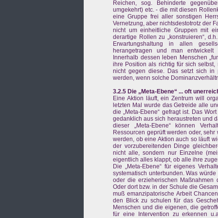
Reichen, sog. Behinderte gegenübe
umgekehrt) etc. - die mit diesen Roll
eine Gruppe frei aller sonstigen Herr
Vernetzung, aber nichtsdestotrotz der F
nicht um einheitliche Gruppen mit ein
derartige Rollen zu „konstruieren“, d
Erwartungshaltung in allen gesell
herangetragen und man entwickelt u
Innerhalb dessen leben Menschen „funk
ihre Position als richtig für sich selb
nicht gegen diese. Das setzt sich i
werden, wenn solche Dominanzverhältn
3.2.5 Die „Meta-Ebene“ ... oft unerre
Eine Aktion läuft, ein Zentrum will or
letzten Mal wurde das Getreide alle u
die „Meta-Ebene“ gefragt ist. Das Wort
gedanklich aus sich heraustreten und 
dieser „Meta-Ebene“ können Verhal
Ressourcen geprüft werden oder, sehr wi
werden, ob eine Aktion auch so läuft wi
der vorzubereitenden Dinge gleichber
nicht alle, sondern nur Einzelne (me
eigentlich alles klappt, ob alle ihre z
Die „Meta-Ebene“ für eigenes Verhalte
systematisch unterbunden. Was würde s
oder die erzieherischen Maßnahmen de
Oder dort bzw. in der Schule die Gesamt
muß emanzipatorische Arbeit Chancen 
den Blick zu schulen für das Gesch
Menschen und die eigenen, die getrof
für eine Intervention zu erkennen u.