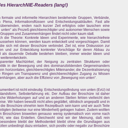
 des HierarchNIE-Readers (lang!)
n formale und informelle Hierarchien bestehende Gruppen, Verbände,
 Plena, Informationsflüssen und Entscheidungsabläufen. Fast alle
 überwinden, enden nach kurzer Zeit erfolglos oder tauschen eine
n unten“ als Prozeß gleichberechtigter und autonomer Menschen sowie
r Gruppen und Zusammenhängen findet nicht oder kaum statt.
uch die Theorie: Konkrete Ideen und Experimente, wie hierarchiefreie
 aussehen können, werden kaum entwickelt und vorgeschlagen. Damit
die sich mit dieser Broschüre verbindet. Ziel ist, eine Diskussion zur
en und zur Entwicklung konkreter Vorschläge für deren Abbau zu
all als dauernde Debatte bestehen bleiben, immer wieder Ideen und
 weiterentwickeln.
sparenter Machtzirkel, der Neigung zu zentralen Strukturen oder
politik in der Bewegung und des dominanzbildenden Gegeneinanders
 ein horizontales, gleichberechtigtes Miteinander, die Dezentralisierung
e Ringen um Transparenz und gleichberechtigten Zugang zu Wissen
nhängen, aber auch die Effizienz von „Bewegung von unten“.
mentiert ist nicht eindeutig: Entscheidungsfindung von unten (EvU) ist
standsform, Selbsterfahrung etc. Der Aufbau der Broschüre ist daher
liche Widerholungen auf und an anderen Stellen fehlen vielleicht den
e. Wir haben bewußt nicht alles geglättet, stilistisch angepaßt und in
l die Broschüre ohnehin kein Rezeptbuch sein kann und wir auch Teile
iligten (teilweise nur eine Minderheit) getragen haben. Zudem wollten
on Broschüren bisweilen genauso wenig systematisch von vorne nach
t, wie das Erstellen. Gleichwohl sind wir der Meinung, daß rein
nsbesondere bleibt der Methodenteil bleibt ohne die Grundlagen aus
wollen unbedingt dazu einladen, sich positiv oder negativ zur Broschüre