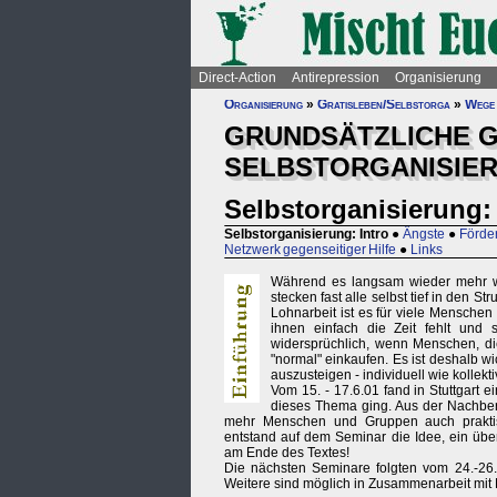
Direct-Action
Antirepression
Organisierung
Organisierung
»
Gratisleben/Selbstorga
»
Wege 
GRUNDSÄTZLICHE 
SELBSTORGANISIER
Selbstorganisierung: 
Selbstorganisierung: Intro
●
Ängste
●
Förde
Netzwerk gegenseitiger Hilfe
●
Links
Während es langsam wieder mehr wer
stecken fast alle selbst tief in den 
Lohnarbeit ist es für viele Mensche
ihnen einfach die Zeit fehlt und 
widersprüchlich, wenn Menschen, di
"normal" einkaufen. Es ist deshalb w
auszusteigen - individuell wie kollekti
Vom 15. - 17.6.01 fand in Stuttgart e
dieses Thema ging. Aus der Nachbere
mehr Menschen und Gruppen auch praktisc
entstand auf dem Seminar die Idee, ein übe
am Ende des Textes!
Die nächsten Seminare folgten vom 24.-26
Weitere sind möglich in Zusammenarbeit mi