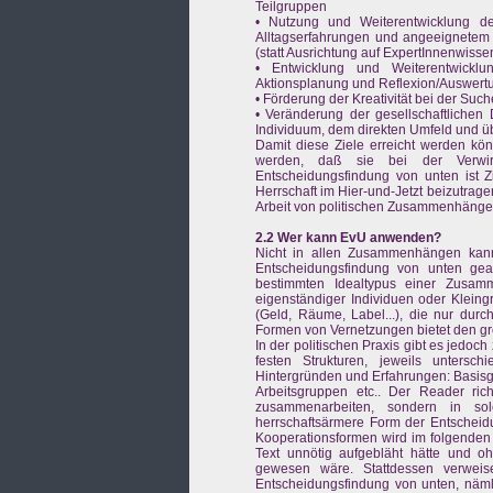
Teilgruppen
• Nutzung und Weiterentwicklung 
Alltagserfahrungen und angeeignetem F
(statt Ausrichtung auf ExpertInnenwisse
• Entwicklung und Weiterentwicklu
Aktionsplanung und Reflexion/Auswert
• Förderung der Kreativität bei der Su
• Veränderung der gesellschaftlichen
Individuum, dem direkten Umfeld und üb
Damit diese Ziele erreicht werden kö
werden, daß sie bei der Verwirk
Entscheidungsfindung von unten ist Zi
Herrschaft im Hier-und-Jetzt beizutrage
Arbeit von politischen Zusammenhängen 
2.2 Wer kann EvU anwenden?
Nicht in allen Zusammenhängen kann
Entscheidungsfindung von unten gea
bestimmten Idealtypus einer Zusam
eigenständiger Individuen oder Kleing
(Geld, Räume, Label...), die nur dur
Formen von Vernetzungen bietet den gr
In der politischen Praxis gibt es jedo
festen Strukturen, jeweils unterschi
Hintergründen und Erfahrungen: Basisg
Arbeitsgruppen etc.. Der Reader ric
zusammenarbeiten, sondern in s
herrschaftsärmere Form der Entscheid
Kooperationsformen wird im folgenden 
Text unnötig aufgebläht hätte und oh
gewesen wäre. Stattdessen verweis
Entscheidungsfindung von unten, näml