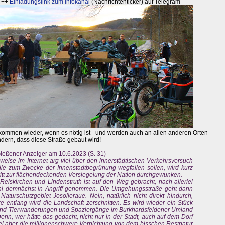
++
Einladungslink zum Infokanal
(Nachrichtenticker) auf Telegram
 kommen wieder, wenn es nötig ist - und werden auch an allen anderen Orten
ndern, dass diese Straße gebaut wird!
ießener Anzeiger am 10.6.2023 (S. 31)
eise im Internet arg viel über den innerstädtischen Verkehrsversuch
die zum Zwecke der Innenstadtbegrünung wegfallen sollen, wird kurz
ritt zur flächendeckenden Versiegelung der Nation durchgewunken.
skirchen und Lindenstruth ist auf den Weg gebracht, nach allerlei
 wohl demnächst in Angriff genommen. Die Umgehungsstraße geht dann
aturschutzgebiet Josolleraue. Nein, natürlich nicht direkt hindurch,
entlang wird die Landschaft zerschnitten. Es wird wieder ein Stück
t und Tierwanderungen und Spaziergänge im Burkhardsfeldener Umland
nn, wer hätte das gedacht, nicht nur in der Stadt, auch auf dem Dorf
ei aber die millionenschwere Vernichtung von dem bisschen Restnatur