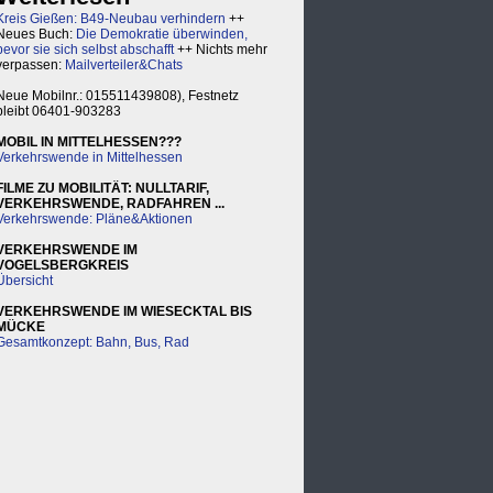
Kreis Gießen: B49-Neubau verhindern
++
Neues Buch:
Die Demokratie überwinden,
bevor sie sich selbst abschafft
++ Nichts mehr
verpassen:
Mailverteiler&Chats
Neue Mobilnr.: 015511439808), Festnetz
bleibt 06401-903283
MOBIL IN MITTELHESSEN???
Verkehrswende in Mittelhessen
FILME ZU MOBILITÄT: NULLTARIF,
VERKEHRSWENDE, RADFAHREN ...
Verkehrswende: Pläne&Aktionen
VERKEHRSWENDE IM
VOGELSBERGKREIS
Übersicht
VERKEHRSWENDE IM WIESECKTAL BIS
MÜCKE
Gesamtkonzept: Bahn, Bus, Rad