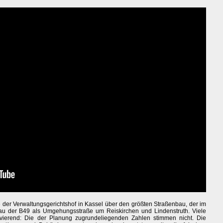
der Verwaltungsgerichtshof in Kassel über den größten Straßenbau, der im
bau der B49 als Umgehungsstraße um Reiskirchen und Lindenstruth. Viele
ierend: Die der Planung zugrundeliegenden Zahlen stimmen nicht. Die