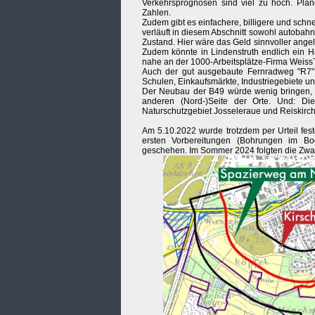
Verkehrsprognosen sind viel zu hoch. Plan
Zahlen.
Zudem gibt es einfachere, billigere und schn
verläuft in diesem Abschnitt sowohl autobah
Zustand. Hier wäre das Geld sinnvoller angele
Zudem könnte in Lindenstruth endlich ein Ha
nahe an der 1000-Arbeitsplätze-Firma WeissT
Auch der gut ausgebaute Fernradweg "R7" 
Schulen, Einkaufsmärkte, Industriegebiete un
Der Neubau der B49 würde wenig bringen, d
anderen (Nord-)Seite der Orte. Und: Di
Naturschutzgebiet Josseleraue und Reiskir
Am 5.10.2022 wurde trotzdem per Urteil fest
ersten Vorbereitungen (Bohrungen im Bod
geschehen. Im Sommer 2024 folgten die Zwa