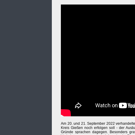
Am 20. und 21. September 2022 verhandelte 
Kreis Gießen noch erfolgen soll - der Aus
Gründe sprachen dagegen. Besonders grav