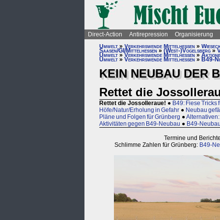
Direct-Action
Antirepression
Organisierung
Umwelt
»
Verkehrswende Mittelhessen
»
Wiesec
Saasen/GI/Mittelhessen
»
(West-)Vogelsberg
»
V
Umwelt
»
Verkehrswende Mittelhessen
»
Aktione
Umwelt
»
Verkehrswende Mittelhessen
»
B49-Ne
KEIN NEUBAU DER B
Rettet die Jossollera
Rettet die Jossolleraue!
●
B49: Fiese Tricks 
Höfe/Natur/Erholung in Gefahr
●
Neubau gefä
Pläne und Folgen für Grünberg
●
Alternativen:
Aktivitäten gegen B49-Neubau
●
B49-Neubau 
Termine und Bericht
Schlimme Zahlen für Grünberg:
B49-Neu