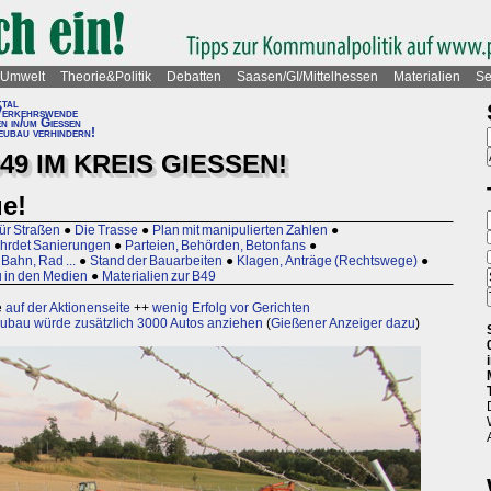
Umwelt
Theorie&Politik
Debatten
Saasen/GI/Mittelhessen
Materialien
Se
ktal
erkehrswende
n in/um Gießen
ubau verhindern!
49 IM KREIS GIESSEN!
ue!
für Straßen
●
Die Trasse
●
Plan mit manipulierten Zahlen
●
hrdet Sanierungen
●
Parteien, Behörden, Betonfans
●
 Bahn, Rad ...
●
Stand der Bauarbeiten
●
Klagen, Anträge (Rechtswege)
●
in den Medien
●
Materialien zur B49
e
auf der Aktionenseite
++
wenig Erfolg vor Gerichten
bau würde zusätzlich 3000 Autos anziehen
(
Gießener Anzeiger dazu
)