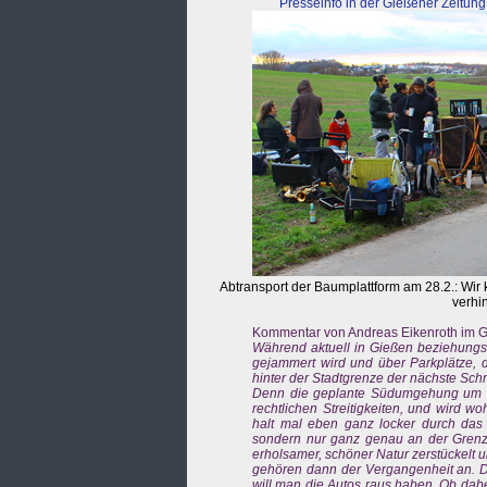
Presseinfo in der Gießener Zeitung
Abtransport der Baumplattform am 28.2.: Wir
verhi
Kommentar von Andreas Eikenroth im G
Während aktuell in Gießen beziehungsw
gejammert wird und über Parkplätze, 
hinter der Stadtgrenze der nächste Sch
Denn die geplante Südumgehung um Rei
rechtlichen Streitigkeiten, und wird
halt mal eben ganz locker durch das N
sondern nur ganz genau an der Grenze 
erholsamer, schöner Natur zerstückel
gehören dann der Vergangenheit an. De
will man die Autos raus haben. Ob dab