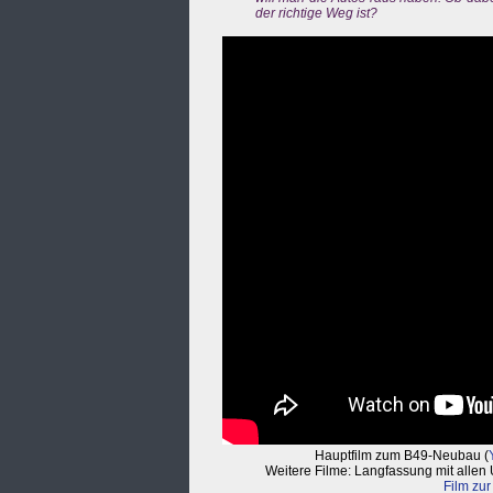
der richtige Weg ist?
Hauptfilm zum B49-Neubau (
Weitere Filme: Langfassung mit allen
Film zur