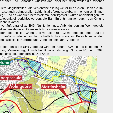
er*innen und Behörden wussten das, aber benutzten weiter die falschen
ellere Möglichkeiten, die Verkehrsbelastung weiter zu drücken. Denn die B49
n- also auch bahnparallel. Leider ist die Vogelsbergbahn in einem schlimmen
gt - und es war auch bereits einmal bereitgestellt, wurde aber nicht genutzt.
ltepunkt eingerichtet werden, die Bahnlinie führt mitten durch den Ort und
echnik vorbei.
verläuft parallel zu B49. Nur fehlen gute Anbindungen an Wohngebiete,
d zu den kleineren Orten seitlich des Wiesecktales.
enn die meisten Wohn- und vor allem alle Gewerbegebiet liegen auf der
e Straße würde einen landschaftlich hochwertigen Bereich nahe dem
chens wichtigste Naherholungszone um den Nonn zerlegen.
gelegt, dass die Straße gebaut wird. Im Januar 2025 soll es losgehen. Die
en, Vermessung, künstliche Biotope als sog. "Ausgleich") sind 2023
ngsumsiedlungen geschützter Arten.