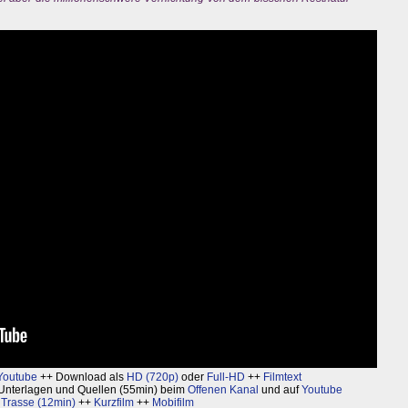
Youtube
++ Download als
HD (720p)
oder
Full-HD
++
Filmtext
 Unterlagen und Quellen (55min) beim
Offenen Kanal
und auf
Youtube
 Trasse (12min)
++
Kurzfilm
++
Mobifilm