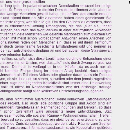
en, uns mehr gruseln sollten
 es lang geht. In parlamentarischen Demokratien entscheiden einige
tzend für Zehntausende. In direkter Demokratie stimmen viele, aber nie
 oder wenige Menschen gestellt haben. In der Basisdemokratie ernennt
er und stimmt dann ab. Alle zusammen haben eines gemeinsam: Sie
as festzulegen, was für alle gilt. Um den Glauben zu verbreiten, dass
n sie in erheblichem Umfang Propaganda, die das „alle“ als Einheit
 Gruppen benutzen das Wort Plenum in einer fast mythisch wirkenden
m“, rennen viele Menschen wie gelenkte Marionetten zum gleichen Ort,
lungen mit meist schon vorgedachten Antworten einen Anschein von
onalstaaten reden den Menschen ein, dass es auf ihrem Territorium
oder durch gemeinsame Geschichte Entstandenes gibt und nennen es
Runden zur Entscheidungsfindung an und behaupten, diese Staatsgewalt
zuvor erfunden haben.
n sollten, schaffen sich diese Legitimation durch die Behauptung einer
ist zwar immer Unsinn, weil das „alle“ stets durch Zwang vorgibt, wer
muss. Dennoch ist verfängt es in den Köpfen, da es auch nur als
 keinerlei Entsprechung im erlebten Alltag besteht. Nach einigen
enschen als Teil eines Volkes oder glauben daran, dass ein Plenum
avon, ob sie das auch so sehen, so wollen oder dem jemals zugestimmt
einer zugrunde liegenden Kollektivität sind immer eine Unterwerfung
Volk ist alles“ im Nationalsozialismus war der bisherige, traurige
rundgedanke hängt allen kollektiven Entscheidungsfindungen an.
este, aber nicht immer ausreichend: Keine kollektiven Entscheidungen
des Projekt, also auch jede politische Gruppe und Aktion sind ein
verändert irgendetwas an Rahmenbedingungen und Denken, so dass
 schon zweifelhaft wäre angesichts neuer Entwicklungen. Statt
re es sinnvoller, alle sozialen Räume – Wohngemeinschaften, Treffen,
– bewusst so zu gestalten, dass ein gleichberechtigter Zugang zu allen
ebildende Zurichtungen abgebaut werden, aktiv Räume zum Streiten
und Transparenz, Informationsaustausch sowie Kooperation gefördert