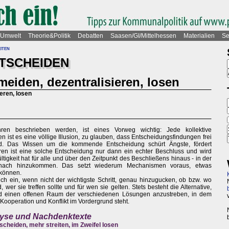
Umwelt
Theorie&Politik
Debatten
Saasen/GI/Mittelhessen
Materialien
Se
iten
TSCHEIDEN
eiden, dezentralisieren, losen
eren, losen
ren beschrieben werden, ist eines Vorweg wichtig: Jede kollektive
n ist es eine völlige Illusion, zu glauben, dass Entscheidungsfindungen frei
d. Das Wissen um die kommende Entscheidung schürt Ängste, fördert
ren ist eine solche Entscheidung nur dann ein echter Beschluss und wird
gkeit hat für alle und über den Zeitpunkt des Beschließens hinaus - in der
danach hinzukommen. Das setzt wiederum Mechanismen voraus, etwas
können.
ich ein, wenn nicht der wichtigste Schritt, genau hinzugucken, ob bzw. wo
wer sie treffen sollte und für wen sie gelten. Stets besteht die Alternative,
nd einen offenen Raum der verschiedenen Lösungen anzustreben, in dem
ooperation und Konflikt im Vordergrund steht.
alyse und Nachdenktexte
scheiden, mehr streiten, im Zweifel losen