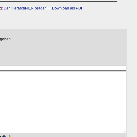
g:
Der HierarchNIE!-Reader
++
Download als PDF
egeben.