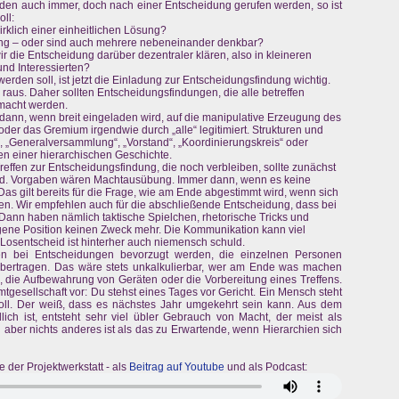
den auch immer, doch nach einer Entscheidung gerufen werden, so ist
ll:
klich einer einheitlichen Lösung?
ung – oder sind auch mehrere nebeneinander denkbar?
r die Entscheidung darüber dezentraler klären, also in kleineren
nd Interessierten?
rden soll, ist jetzt die Einladung zur Entscheidungsfindung wichtig.
h raus. Daher sollten Entscheidungsfindungen, die alle betreffen
emacht werden.
t dann, wenn breit eingeladen wird, auf die manipulative Erzeugung des
t oder das Gremium irgendwie durch „alle“ legitimiert. Strukturen und
g“, „Generalversammlung“, „Vorstand“, „Koordinierungskreis“ oder
n einer hierarchischen Geschichte.
Treffen zur Entscheidungsfindung, die noch verbleiben, sollte zunächst
ird. Vorgaben wären Machtausübung. Immer dann, wenn es keine
 Das gilt bereits für die Frage, wie am Ende abgestimmt wird, wenn sich
n. Wir empfehlen auch für die abschließende Entscheidung, dass bei
Dann haben nämlich taktische Spielchen, rhetorische Tricks und
gene Position keinen Zweck mehr. Die Kommunikation kann viel
 Losentscheid ist hinterher auch niemensch schuld.
ren bei Entscheidungen bevorzugt werden, die einzelnen Personen
übertragen. Das wäre stets unkalkulierbar, wer am Ende was machen
se, die Aufbewahrung von Geräten oder die Vorbereitung eines Treffens.
tgesellschaft vor: Du stehst eines Tages vor Gericht. Ein Mensch steht
soll. Der weiß, dass es nächstes Jahr umgekehrt sein kann. Aus dem
lich ist, entsteht sehr viel übler Gebrauch von Macht, der meist als
h aber nichts anderes ist als das zu Erwartende, wenn Hierarchien sich
 der Projektwerkstatt - als
Beitrag auf Youtube
und als Podcast: