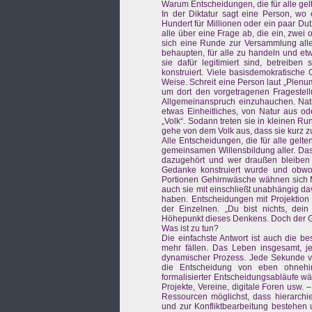
Warum Entscheidungen, die für alle gelt
In der Diktatur sagt eine Person, wo
Hundert für Millionen oder ein paar Du
alle über eine Frage ab, die ein, zwei
sich eine Runde zur Versammlung all
behaupten, für alle zu handeln und etw
sie dafür legitimiert sind, betreibe
konstruiert. Viele basisdemokratische
Weise. Schreit eine Person laut „Plenu
um dort den vorgetragenen Fragestel
Allgemeinanspruch einzuhauchen. Nati
etwas Einheitliches, von Natur aus 
„Volk“. Sodann treten sie in kleinen 
gehe von dem Volk aus, dass sie kurz 
Alle Entscheidungen, die für alle gelte
gemeinsamen Willensbildung aller. Das 
dazugehört und wer draußen bleiben 
Gedanke konstruiert wurde und obwohl
Portionen Gehirnwäsche wähnen sich M
auch sie mit einschließt unabhängig d
haben. Entscheidungen mit Projektion 
der Einzelnen. „Du bist nichts, dein 
Höhepunkt dieses Denkens. Doch der G
Was ist zu tun?
Die einfachste Antwort ist auch die b
mehr fällen. Das Leben insgesamt, je
dynamischer Prozess. Jede Sekunde 
die Entscheidung von eben ohnehin
formalisierter Entscheidungsabläufe wä
Projekte, Vereine, digitale Foren usw. 
Ressourcen möglichst, dass hierarchi
und zur Konfliktbearbeitung bestehen 