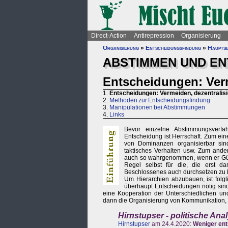
Direct-Action
Antirepression
Organisierung
Organisierung
»
Entscheidungsfindung
»
Hauptse
ABSTIMMEN UND EN
Entscheidungen: Verm
1.
Entscheidungen: Vermeiden, dezentralisi
2.
Methoden zur Entscheidungsfindung
3.
Manipulationen bei Abstimmungen
4.
Links
Bevor einzelne Abstimmungsverfah
Entscheidung ist Herrschaft. Zum eine
von Dominanzen organisierbar sin
taktisches Verhalten usw. Zum ande
auch so wahrgenommen, wenn er Gülti
Regel selbst für die, die erst 
Beschlossenes auch durchsetzen zu 
Um Hierarchien abzubauen, ist folgl
überhaupt Entscheidungen nötig sind, 
eine Kooperation der Unterschiedlichen u
dann die Organisierung von Kommunikation, K
Hirnstupser - politische An
Hirnstupser
am 24.4.2020:
Weniger ent