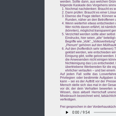
werden. Sollte dann, aus welchen Grün
folgende Kaskade des Vorgehens sinnvo
Nochmal nachdenken: Braucht es wir
Dann prüfen: Braucht es einer Lös
Ebenso die Frage stellen: Können wi
Runden, näher an den Betroffenen u
Wenn weiterhin etwas entschieden we
Wer nichts davon erfährt, ist nämlic
(könnten), möglichst transparent g
Verzichtet werden sollte aber selbs
Eindrucks, hier seien „alle“ beteilig
Begriffe wie „Volk“, „Volksvertretun
„Plenum“ gehören auf den Müllhaufe
Auf den (hoffentlich sehr seltenen) 
geklärt werden, wie entschieden w
Einigung gibt, sollte gelost werden.
die Anwesenden nicht einigen könne
Nichteinigung das Los entscheidet. 
übertriebene Werbereden für die ei
ehrlicher verlaufen – und bei einem
Auf jeden Fall sollte das Losverfah
Privilegien oder bestimmte Aufgaben 
kann – sei es der Auftritt vor der Pres
Mensch stelle sich das mal in der Gesam
vor dir, der dein Verhalten bewerten 
Wissen, dass aktuell Herrschaft unend
Missbrauch bezeichnet wird, tatsächlic
verfestigen.
Frei gesprochen in der Vorderhausküche