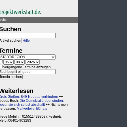
rvice
Suchen
Hilfe
Termine
vergangene Termine anzeigen
Weiterlesen
Kreis Gießen: B49-Neubau verhindern
++
Neues Buch:
Die Demokratie überwinden,
bevor sie sich selbst abschafft
++ Nichts mehr
verpassen:
Mailverteiler&Chats
Neue Mobilnr.: 015511439808), Festnetz
bleibt 06401-903283