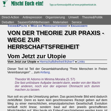
Direct-Action
Antirepression
Organisierung
Umwelt
Theorie&Politik
Debatten
Saasen/GI/Mittelhessen
Materialien
Service
Theorie&Politik
»
Wege zur Herrschaftsfreiheit
»
Eingangsseite
VON DER THEORIE ZUR PRAXIS -
WEGE ZUR
HERRSCHAFTSFREIHEIT
Vom Jetzt zur Utopie
Vom Jetzt zur Utopie
●
Herrschaftsfreiheit früher?
●
Links
Dieser Text ist Teil der Gesamtabhandlung "Freie Menschen in Freien
Vereinbarungen" ... zum
Anfang
.
Theodor W. Adorno in Minima Moralia (S. 57)
Die fast unlösbare Aufgabe besteht darin, weder von der Macht
der anderen, noch von der eigenen Ohnmacht sich dumm
machen zu lassen.
Nun soll es um die Umsetzung gehen. Das gezeichnete Bild wird dadurch
zerklüfteter. Denn es kann kein geschlossenes Rezept geben auf dem
Weg zu einer menschlichen, emanzipatorischen Gesellschaft. Evolution
verläuft nicht linear, sondern baut auf den jeweils geschaffenen
Möglichkeiten auf. Was heute als Entwurf geschriebenen werden kann, ist