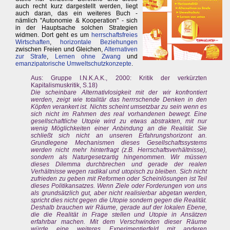
auch recht kurz dargestellt werden, liegt
auch daran, das ein weiteres Buch -
nämlich "Autonomie & Kooperation" - sich
in der Hauptsache solchen Strategien
widmen. Dort geht es um
herrschaftsfreies
Wirtschaften
,
horizontale Beziehungen
zwischen Freien und Gleichen,
Alternativen
zur Strafe
,
Lernen ohne Zwang
und
emanzipatorische Umweltschutzkonzepte
.
Aus: Gruppe I.N.K.A.K., 2000: Kritik der verkürzten
Kapitalismuskritik, S.18)
Die scheinbare Alternativlosigkeit mit der wir konfrontiert
werden, zeigt wie totalitär das herrrschende Denken in den
Köpfen verankert ist. Nichts scheint umsetzbar zu sein wenn es
sich nicht im Rahmen des real vorhandenen bewegt. Eine
gesellschaftliche Utopie wird zu etwas abstrakten, mit nur
wenig Möglichkeiten einer Anbindung an die Realität. Sie
schließt sich nicht an unseren Erfahrungshorizont an.
Grundlegene Mechanismen dieses Gesellschaftssystems
werden nicht mehr hinterfragt (z.B. Herrschaftsverhältnisse),
sondern als Naturgesetzartig hingenommen. Wir müssen
dieses Dilemma durchbrechen und gerade der realen
Verhältnisse wegen radikal und utopisch zu bleiben. Sich nicht
zufrieden zu geben mit Reformen oder Scheinlösungen ist Teil
dieses Politikansatzes. Wenn Ziele oder Forderungen von uns
als grundsätzlich gut, aber nicht realisierbar abgetan werden,
spricht dies nicht gegen die Utopie sondern gegen die Realität.
Deshalb brauchen wir Räume, gerade auf der lokalen Ebene,
die die Realität in Frage stellen und Utopie in Ansätzen
erfahrbar machen. Mit dem Verschwinden dieser Räume
würde eine weiteres Experimentierfeld mit anderen