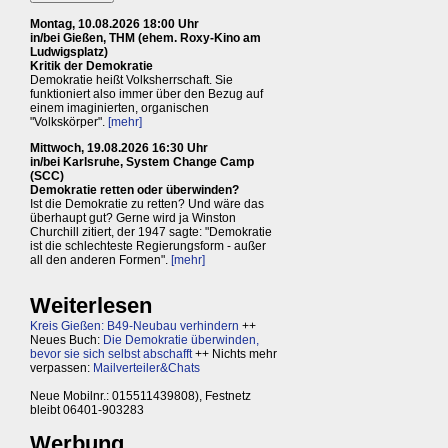
Montag, 10.08.2026 18:00 Uhr
in/bei Gießen, THM (ehem. Roxy-Kino am
Ludwigsplatz)
Kritik der Demokratie
Demokratie heißt Volksherrschaft. Sie
funktioniert also immer über den Bezug auf
einem imaginierten, organischen
"Volkskörper".
[mehr]
Mittwoch, 19.08.2026 16:30 Uhr
in/bei Karlsruhe, System Change Camp
(SCC)
Demokratie retten oder überwinden?
Ist die Demokratie zu retten? Und wäre das
überhaupt gut? Gerne wird ja Winston
Churchill zitiert, der 1947 sagte: "Demokratie
ist die schlechteste Regierungsform - außer
all den anderen Formen".
[mehr]
Weiterlesen
Kreis Gießen: B49-Neubau verhindern
++
Neues Buch:
Die Demokratie überwinden,
bevor sie sich selbst abschafft
++ Nichts mehr
verpassen:
Mailverteiler&Chats
Neue Mobilnr.: 015511439808), Festnetz
bleibt 06401-903283
Werbung