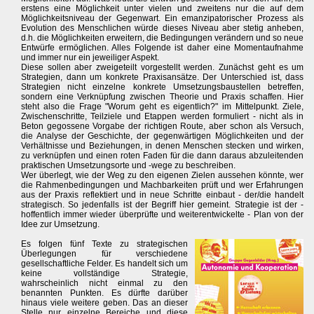
erstens eine Möglichkeit unter vielen und zweitens nur die auf dem
Möglichkeitsniveau der Gegenwart. Ein emanzipatorischer Prozess als
Evolution des Menschlichen würde dieses Niveau aber stetig anheben,
d.h. die Möglichkeiten erweitern, die Bedingungen verändern und so neue
Entwürfe ermöglichen. Alles Folgende ist daher eine Momentaufnahme
und immer nur ein jeweiliger Aspekt.
Diese sollen aber zweigeteilt vorgestellt werden. Zunächst geht es um
Strategien, dann um konkrete Praxisansätze. Der Unterschied ist, dass
Strategien nicht einzelne konkrete Umsetzungsbaustellen betreffen,
sondern eine Verknüpfung zwischen Theorie und Praxis schaffen. Hier
steht also die Frage "Worum geht es eigentlich?" im Mittelpunkt. Ziele,
Zwischenschritte, Teilziele und Etappen werden formuliert - nicht als in
Beton gegossene Vorgabe der richtigen Route, aber schon als Versuch,
die Analyse der Geschichte, der gegenwärtigen Möglichkeiten und der
Verhältnisse und Beziehungen, in denen Menschen stecken und wirken,
zu verknüpfen und einen roten Faden für die dann daraus abzuleitenden
praktischen Umsetzungsorte und -wege zu beschreiben.
Wer überlegt, wie der Weg zu den eigenen Zielen aussehen könnte, wer
die Rahmenbedingungen und Machbarkeiten prüft und wer Erfahrungen
aus der Praxis reflektiert und in neue Schritte einbaut - der/die handelt
strategisch. So jedenfalls ist der Begriff hier gemeint. Strategie ist der -
hoffentlich immer wieder überprüfte und weiterentwickelte - Plan von der
Idee zur Umsetzung.
Es folgen fünf Texte zu strategischen
Überlegungen für verschiedene
gesellschaftliche Felder. Es handelt sich um
keine vollständige Strategie,
wahrscheinlich nicht einmal zu den
benannten Punkten. Es dürfte darüber
hinaus viele weitere geben. Das an dieser
Stelle nur einzelne Bereiche und diese