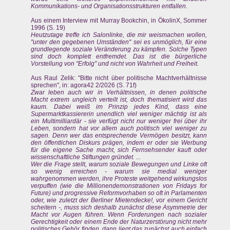
Kommunikations- und Organisationsstrukturen entfallen.
Aus einem Interview mit Murray Bookchin, in ÖkolinX, Sommer
1996 (S. 19)
Heutzutage treffe ich Salonlinke, die mir weismachen wollen,
"unter den gegebenen Umständen" sei es unmöglich, für eine
grundlegende soziale Veränderung zu kämpfen. Solche Typen
sind doch komplett entfremdet. Das ist die bürgerliche
Vorstellung von "Erfolg" und nicht von Wahrheit und Freiheit.
Aus Raul Zelik: "Bitte nicht über politische Machtverhältnisse
sprechen", in: agora42 2/2026 (S. 71f)
Zwar leben auch wir in Verhältnissen, in denen politische
Macht extrem ungleich verteilt ist, doch thematisiert wird das
kaum. Dabei weiß im Prinzip jedes Kind, dass eine
Supermarktkassiererin unendlich viel weniger mächtig ist als
ein Multimilliardär - sie verfügt nicht nur weniger frei über ihr
Leben, sondern hat vor allem auch politisch viel weniger zu
sagen. Denn wer das entsprechende Vermögen besitzt, kann
den öffentlichen Diskurs prägen, indem er oder sie Werbung
für die eigene Sache macht, sich Fernsehsender kauft oder
wissenschaftliche Stiftungen gründet. ...
Wer die Frage stellt, warum soziale Bewegungen und Linke oft
so wenig erreichen - warum sie medial weniger
wahrgenommen werden, ihre Proteste weitgehend wirkungslos
verpuffen (wie die Millionendemonstrationen von Fridays for
Future) und progressive Reformvorhaben so oft in Parlamenten
oder, wie zuletzt der Berliner Mietendecke!, vor einem Gericht
scheitern -, muss sich deshalb zunächst diese Asymmetrie der
Macht vor Augen führen. Wenn Forderungen nach sozialer
Gerechtigkeit oder einem Ende der Naturzerstörung nicht mehr
politisches Gehör finden, dann liegt das zunächst auch einfach