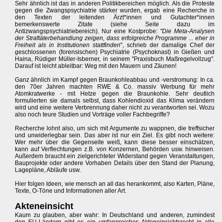
Sehr ähnlich ist das in anderen Politikbereichen möglich. Als die Proteste
gegen die Zwangspsychiatrie stärker wurden, ergab eine Recherche in
den Texten der leitenden Ärzt*innen und Gutachter*innen
bemerkenswerte Zitate (siehe Seite dazu im
Antizwangspsychiatriebereich). Nur eine Kostprobe:
"Die Meta-Analysen
der Straftäterbehandlung zeigen, dass erfolgreiche Programme ... eher in
Freiheit als in Institutionen stattfinden
", schrieb der damalige Chef der
geschlossenen (forensischen) Psychiatrie (Psychoknast) in Gießen und
Haina, Rüdiger Müller-Isberner, in seinem "Praxisbuch Maßregelvollzug".
Darauf ist leicht ableitbar: Weg mit den Mauern und Zäunen!
Ganz ähnlich im Kampf gegen Braunkohleabbau und -verstromung: In ca.
den 70er Jahren machten RWE & Co. massiv Werbung für mehr
Atomkratwerke - mit Hetze gegen die Braunkohle. Sehr deutlich
formulierten sie damals selbst, dass Kohlendioxid das Klima verändern
wird und eine weitere Verbrennung daher nicht zu verantworten sei. Wozu
also noch teure Studien und Vorträge voller Fachbegriffe?
Recherche lohnt also, um sich mit Argumente zu wappnen, die treffsicher
und unwiderlegbar sein. Das aber ist nur ein Ziel. Es gibt noch weitere:
Wer mehr über die Gegenseite weiß, kann diese besser einschätzen,
kann auf Verflechtungen z.B. von Konzernen, Behörden usw. hinweisen.
Außerdem braucht ein zielgerichteter Widerstand gegen Veranstaltungen,
Bauprojekte oder andere Vorhaben Details über den Stand der Planung,
Lagepläne, Abläufe usw.
Hier folgen Ideen, wie mensch an all das herankommt, also Karten, Pläne,
Texte, O-Töne und Informationen aller Art.
Akteneinsicht
Kaum zu glauben, aber wahr: In Deutschland und anderen, zumindest