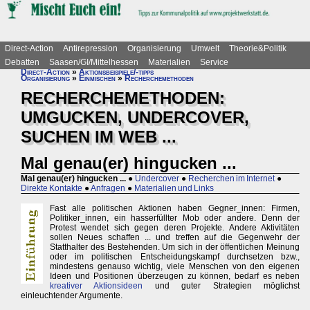
Direct-Action
Antirepression
Organisierung
Umwelt
Theorie&Politik
Debatten
Saasen/GI/Mittelhessen
Materialien
Service
Direct-Action
»
Aktionsbeispiele/-tipps
Organisierung
»
Einmischen
»
Recherchemethoden
RECHERCHEMETHODEN:
UMGUCKEN, UNDERCOVER,
SUCHEN IM WEB ...
Mal genau(er) hingucken ...
Mal genau(er) hingucken ...
●
Undercover
●
Recherchen im Internet
●
Direkte Kontakte
●
Anfragen
●
Materialien und Links
Fast alle politischen Aktionen haben Gegner_innen: Firmen,
Politiker_innen, ein hasserfüllter Mob oder andere. Denn der
Protest wendet sich gegen deren Projekte. Andere Aktivitäten
sollen Neues schaffen ... und treffen auf die Gegenwehr der
Statthalter des Bestehenden. Um sich in der öffentlichen Meinung
oder im politischen Entscheidungskampf durchsetzen bzw.,
mindestens genauso wichtig, viele Menschen von den eigenen
Ideen und Positionen überzeugen zu können, bedarf es neben
kreativer Aktionsideen
und guter Strategien möglichst
einleuchtender Argumente.