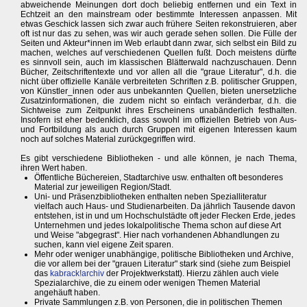
abweichende Meinungen dort doch beliebig entfernen und ein Text in
Echtzeit an den mainstream oder bestimmte Interessen anpassen. Mit
etwas Geschick lassen sich zwar auch frühere Seiten rekonstruieren, aber
oft ist nur das zu sehen, was wir auch gerade sehen sollen. Die Fülle der
Seiten und Akteur*innen im Web erlaubt dann zwar, sich selbst ein Bild zu
machen, welches auf verschiedenen Quellen fußt. Doch meistens dürfte
es sinnvoll sein, auch im klassischen Blätterwald nachzuschauen. Denn
Bücher, Zeitschriftentexte und vor allen all die "graue Literatur", d.h. die
nicht über offizielle Kanäle verbreiteten Schriften z.B. politischer Gruppen,
von Künstler_innen oder aus unbekannten Quellen, bieten unersetzliche
Zusatzinformationen, die zudem nicht so einfach veränderbar, d.h. die
Sichtweise zum Zeitpunkt ihres Erscheinens unabänderlich festhalten.
Insofern ist eher bedenklich, dass sowohl im offiziellen Betrieb von Aus-
und Fortbildung als auch durch Gruppen mit eigenen Interessen kaum
noch auf solches Material zurückgegriffen wird.
Es gibt verschiedene Bibliotheken - und alle können, je nach Thema,
ihren Wert haben.
Öffentliche Büchereien, Stadtarchive usw. enthalten oft besonderes
Material zur jeweiligen Region/Stadt.
Uni- und Präsenzbibliotheken enthalten neben Spezialliteratur
vielfach auch Haus- und Studienarbeiten. Da jährlich Tausende davon
entstehen, ist in und um Hochschulstädte oft jeder Flecken Erde, jedes
Unternehmen und jedes lokalpolitische Thema schon auf diese Art
und Weise "abgegrast". Hier nach vorhandenen Abhandlungen zu
suchen, kann viel eigene Zeit sparen.
Mehr oder weniger unabhängige, politische Bibliotheken und Archive,
die vor allem bei der "grauen Literatur" stark sind (siehe zum Beispiel
das
kabrack!archiv
der Projektwerkstatt). Hierzu zählen auch viele
Spezialarchive, die zu einem oder wenigen Themen Material
angehäuft haben.
Private Sammlungen z.B. von Personen, die in politischen Themen