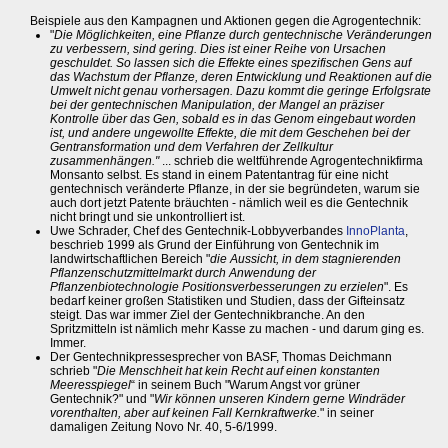
Beispiele aus den Kampagnen und Aktionen gegen die Agrogentechnik:
"
Die Möglichkeiten, eine Pflanze durch gentechnische Veränderungen
zu verbessern, sind gering. Dies ist einer Reihe von Ursachen
geschuldet. So lassen sich die Effekte eines spezifischen Gens auf
das Wachstum der Pflanze, deren Entwicklung und Reaktionen auf die
Umwelt nicht genau vorhersagen. Dazu kommt die geringe Erfolgsrate
bei der gentechnischen Manipulation, der Mangel an präziser
Kontrolle über das Gen, sobald es in das Genom eingebaut worden
ist, und andere ungewollte Effekte, die mit dem Geschehen bei der
Gentransformation und dem Verfahren der Zellkultur
zusammenhängen."
... schrieb die weltführende Agrogentechnikfirma
Monsanto selbst. Es stand in einem Patentantrag für eine nicht
gentechnisch veränderte Pflanze, in der sie begründeten, warum sie
auch dort jetzt Patente bräuchten - nämlich weil es die Gentechnik
nicht bringt und sie unkontrolliert ist.
Uwe Schrader, Chef des Gentechnik-Lobbyverbandes
InnoPlanta
,
beschrieb 1999 als Grund der Einführung von Gentechnik im
landwirtschaftlichen Bereich "
die Aussicht, in dem stagnierenden
Pflanzenschutzmittelmarkt durch Anwendung der
Pflanzenbiotechnologie Positionsverbesserungen zu erzielen
". Es
bedarf keiner großen Statistiken und Studien, dass der Gifteinsatz
steigt. Das war immer Ziel der Gentechnikbranche. An den
Spritzmitteln ist nämlich mehr Kasse zu machen - und darum ging es.
Immer.
Der Gentechnikpressesprecher von BASF, Thomas Deichmann
schrieb "
Die Menschheit hat kein Recht auf einen konstanten
Meeresspiegel
“ in seinem Buch "Warum Angst vor grüner
Gentechnik?" und "
Wir können unseren Kindern gerne Windräder
vorenthalten, aber auf keinen Fall Kernkraftwerke.
" in seiner
damaligen Zeitung Novo Nr. 40, 5-6/1999.