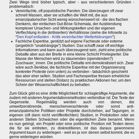
Zwei Wege sind bisher typisch, aber - aus verschiedenen Gründen -
problematisch:
Vereinfachte, oft populistische Parolen: Die überzeugen oft zwar
schnell Massen, aber sie schaffen die Welt mit, die aus
emanzipatorischer Sicht wenig wünschenswert ist - die des flachen
Denkens, der einfachen Gut-Böse-Schemata, der Ausblendung
komplexer Ursachen- und Wirkungsketten und der eigenen
Verflechtung in die (kritisierten) Verhältnisse (siehe die Infoseite zu
"
Den Kopf entlasten - Kritik vereinfachter Welterklärungen
").
Fachliche Expertise, gestützt auf eigene Fachleute oder externe
(angeblich "unabhängige") Studien: Das schafft zwar oft wichtige
Informationen und kann auch überzeugend sein, zieht eine politische
Debatte aber aus der Breite in eine kleine Schicht Privilegierter. Die
Masse der Menschen wird zu staunenden (spendenden?)
Zuschauer_innen. Die politische Debatte ent-demokratisiert sich. Zwar
wäre auch denkbar, die fachliche Expertise mit der Organisierung
konkreter Proteste (von unten) zu verbinden - tatsächlich geschieht
das aber eher selten. Studien und Fachexpertise fressen erhebliche
Ressourcen und stellen Distanz zu praktischen Aktionen her, um den
Schein der Wissenschaftlichkeit zu behalten.
Zum Glück gibt es eine dritte Möglichkeit für schlagkräftige Argumente, die
zudem mit anderen Argumentationsmethoden verbindbar ist: Die Texte der
Gegenseite. Regelmäßig werden auch von denen, die
umweltzerstörende, menschenverachtende oder sonst anti-
emanzipatorische Politiken oder Projekte durchziehen, auf Tagungen, in
eigenen (oft dann nicht veröffentlichten) Studien, in Protokollen oder an
anderen Stellen Schwächen oder die eigentlichen Ziele benannt. Wenn
es nun gelingt, ein Projekt oder eine politische Position mit Texten derer,
die für sie eintreten, zu diskreditieren, ist das daraus gewonnene
Argument kaum zu widerlegen - weil es ja von denen selbst kommt, die es
gerne widerlegen würden.