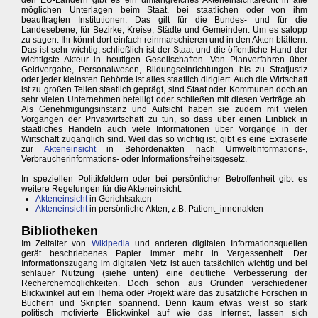
den EU-Ländern gibt es ein umfangreiches Akteneinsichtsrecht in alle
möglichen Unterlagen beim Staat, bei staatlichen oder von ihm
beauftragten Institutionen. Das gilt für die Bundes- und für die
Landesebene, für Bezirke, Kreise, Städte und Gemeinden. Um es salopp
zu sagen: Ihr könnt dort einfach reinmarschieren und in den Akten blättern.
Das ist sehr wichtig, schließlich ist der Staat und die öffentliche Hand der
wichtigste Akteur in heutigen Gesellschaften. Von Planverfahren über
Geldvergabe, Personalwesen, Bildungseinrichtungen bis zu Strafjustiz
oder jeder kleinsten Behörde ist alles staatlich dirigiert. Auch die Wirtschaft
ist zu großen Teilen staatlich geprägt, sind Staat oder Kommunen doch an
sehr vielen Unternehmen beteiligt oder schließen mit diesen Verträge ab.
Als Genehmigungsinstanz und Aufsicht haben sie zudem mit vielen
Vorgängen der Privatwirtschaft zu tun, so dass über einen Einblick in
staatliches Handeln auch viele Informationen über Vorgänge in der
Wirtschaft zugänglich sind. Weil das so wichtig ist, gibt es eine Extraseite
zur
Akteneinsicht
in Behördenakten nach Umweltinformations-,
Verbraucherinformations- oder Informationsfreiheitsgesetz.
In speziellen Politikfeldern oder bei persönlicher Betroffenheit gibt es
weitere Regelungen für die Akteneinsicht:
Akteneinsicht
in Gerichtsakten
Akteneinsicht
in persönliche Akten, z.B. Patient_innenakten
Bibliotheken
Im Zeitalter von
Wikipedia
und anderen digitalen Informationsquellen
gerät beschriebenes Papier immer mehr in Vergessenheit. Der
Informationszugang im digitalen Netz ist auch tatsächlich wichtig und bei
schlauer Nutzung (siehe unten) eine deutliche Verbesserung der
Recherchemöglichkeiten. Doch schon aus Gründen verschiedener
Blickwinkel auf ein Thema oder Projekt wäre das zusätzliche Forschen in
Büchern und Skripten spannend. Denn kaum etwas weist so stark
politisch motivierte Blickwinkel auf wie das Internet, lassen sich