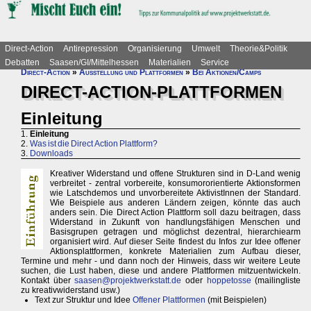
Direct-Action
Antirepression
Organisierung
Umwelt
Theorie&Politik
Debatten
Saasen/GI/Mittelhessen
Materialien
Service
Direct-Action
»
Ausstellung und Plattformen
»
Bei Aktionen/Camps
DIRECT-ACTION-PLATTFORMEN
Einleitung
1.
Einleitung
2.
Was ist die Direct Action Plattform?
3.
Downloads
Kreativer Widerstand und offene Strukturen sind in D-Land wenig
verbreitet - zentral vorbereite, konsumororientierte Aktionsformen
wie Latschdemos und unvorbereitete AktivistInnen der Standard.
Wie Beispiele aus anderen Ländern zeigen, könnte das auch
anders sein. Die Direct Action Plattform soll dazu beitragen, dass
Widerstand in Zukunft von handlungsfähigen Menschen und
Basisgrupen getragen und möglichst dezentral, hierarchiearm
organisiert wird. Auf dieser Seite findest du Infos zur Idee offener
Aktionsplattformen, konkrete Materialien zum Aufbau dieser,
Termine und mehr - und dann noch der Hinweis, dass wir weitere Leute
suchen, die Lust haben, diese und andere Plattformen mitzuentwickeln.
Kontakt über
saasen@projektwerkstatt.de
oder
hoppetosse
(mailingliste
zu kreativwiderstand usw.)
Text zur Struktur und Idee
Offener Plattformen
(mit Beispielen)