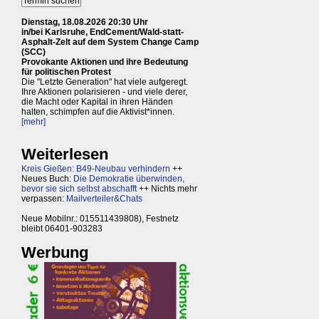
Dienstag, 18.08.2026 20:30 Uhr
in/bei Karlsruhe, EndCement/Wald-statt-
Asphalt-Zelt auf dem System Change Camp
(SCC)
Provokante Aktionen und ihre Bedeutung
für politischen Protest
Die "Letzte Generation" hat viele aufgeregt.
Ihre Aktionen polarisieren - und viele derer,
die Macht oder Kapital in ihren Händen
halten, schimpfen auf die Aktivist*innen.
[mehr]
Weiterlesen
Kreis Gießen: B49-Neubau verhindern
++
Neues Buch:
Die Demokratie überwinden,
bevor sie sich selbst abschafft
++ Nichts mehr
verpassen:
Mailverteiler&Chats
Neue Mobilnr.: 015511439808), Festnetz
bleibt 06401-903283
Werbung