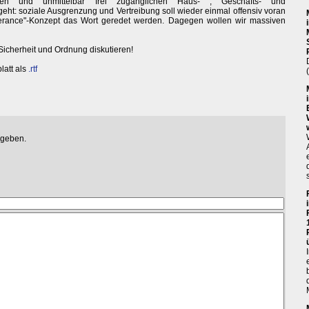
aren und unmittelbar frei zugänglichen Haus- , Geschäfts- und
geht: soziale Ausgrenzung und Vertreibung soll wieder einmal offensiv voran
erance"-Konzept das Wort geredet werden. Dagegen wollen wir massiven
Sicherheit und Ordnung diskutieren!
latt als
.rtf
egeben.