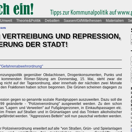
Umwelt
Theorie&Politik
Debatten
Saasen/GI/Mittelhessen
Materialien
Se
wahn
 VERTREIBUNG UND REPRESSION,
ERUNG DER STADT!
lte "Gefahrenabwehrordnung"
enzungspolitik gegenüber Obdachlosen, Drogenkonsumenten, Punks und
r kommenden Römer-Sitzung am Donnerstag, 15. Mai, steht zwar die
g nicht auf der Tagesordnung, aber innerhalb der nächsten zwei Monate
 in den Fraktionen haben schon begonnen. Die Grünen scheinen dagegen zu
ression gegen so genannte soziale Randgruppen auszuweiten. Dazu soll die
9 geänderte - "Polizeiverordnung" ausgeweitet werden. Zu den schon
das "Lagern und Verweilen" auf Fußgängerzonen, in Einkaufspassagen etc.
m Freien auf Straßen und in Grünanlagen und das Trinken alkoholischer
efährdet werden. "Aggressives Betteln" soll nun pauschal verboten werden.
r Polizeiverordnung erweitert auf alle "von Straßen, Grün- und Spielanlagen