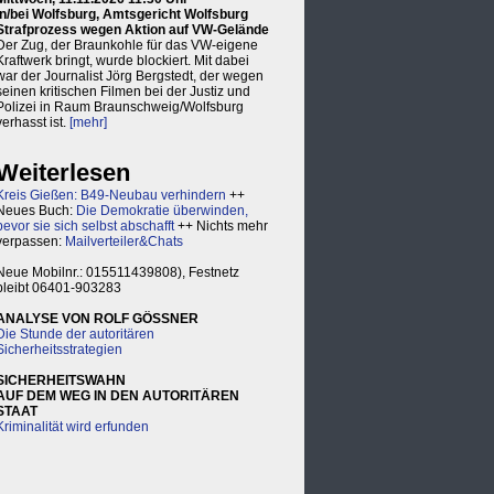
in/bei Wolfsburg, Amtsgericht Wolfsburg
Strafprozess wegen Aktion auf VW-Gelände
Der Zug, der Braunkohle für das VW-eigene
Kraftwerk bringt, wurde blockiert. Mit dabei
war der Journalist Jörg Bergstedt, der wegen
seinen kritischen Filmen bei der Justiz und
Polizei in Raum Braunschweig/Wolfsburg
verhasst ist.
[mehr]
Weiterlesen
Kreis Gießen: B49-Neubau verhindern
++
Neues Buch:
Die Demokratie überwinden,
bevor sie sich selbst abschafft
++ Nichts mehr
verpassen:
Mailverteiler&Chats
Neue Mobilnr.: 015511439808), Festnetz
bleibt 06401-903283
ANALYSE VON ROLF GÖSSNER
Die Stunde der autoritären
Sicherheitsstrategien
SICHERHEITSWAHN
AUF DEM WEG IN DEN AUTORITÄREN
STAAT
Kriminalität wird erfunden