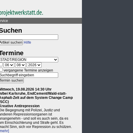
rvice
Suchen
Hilfe
Termine
vergangene Termine anzeigen
Mittwoch, 19.08.2026 14:30 Uhr
in/bei Karlsruhe, EndCement/Wald-statt-
Asphalt-Zelt auf dem System Change Camp
(SCC)
Kreative Antirepression
Die Begegnung mit Polizei, Justiz und
anderen Repressionsorganen ist
unangenehm - und soll es auch sein, da es
um Einschüchterung und Strafe geht. Es
macht Sinn, sich vor Repression zu schützen.
[mehr]