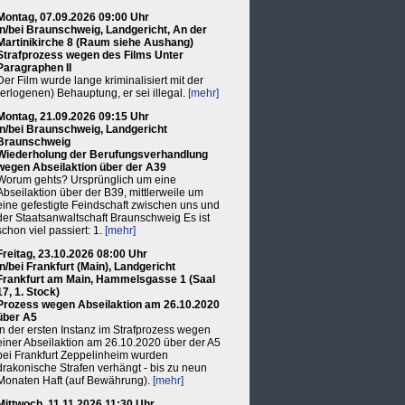
Montag, 07.09.2026 09:00 Uhr
in/bei Braunschweig, Landgericht, An der
Martinikirche 8 (Raum siehe Aushang)
Strafprozess wegen des Films Unter
Paragraphen II
Der Film wurde lange kriminalisiert mit der
(erlogenen) Behauptung, er sei illegal.
[mehr]
Montag, 21.09.2026 09:15 Uhr
in/bei Braunschweig, Landgericht
Braunschweig
Wiederholung der Berufungsverhandlung
wegen Abseilaktion über der A39
Worum gehts? Ursprünglich um eine
Abseilaktion über der B39, mittlerweile um
eine gefestigte Feindschaft zwischen uns und
der Staatsanwaltschaft Braunschweig Es ist
schon viel passiert: 1.
[mehr]
Freitag, 23.10.2026 08:00 Uhr
in/bei Frankfurt (Main), Landgericht
Frankfurt am Main, Hammelsgasse 1 (Saal
17, 1. Stock)
Prozess wegen Abseilaktion am 26.10.2020
über A5
In der ersten Instanz im Strafprozess wegen
einer Abseilaktion am 26.10.2020 über der A5
bei Frankfurt Zeppelinheim wurden
drakonische Strafen verhängt - bis zu neun
Monaten Haft (auf Bewährung).
[mehr]
Mittwoch, 11.11.2026 11:30 Uhr