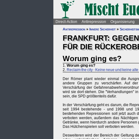
Direct-Action
Antirepression
Organisierung
Antirepression
»
Innere Sicherheit
»
Sicherheits
FRANKFURT: GEGEN
FÜR DIE RÜCKEROB
Worum ging es?
1.
Worum ging es?
2.
Reclaim the city - Keine neue und keine a
Der Römer plant wieder einmal die Ausgr
andere Gruppen zu verschärfen. Auf de
Verschärfung der Gefahrenabwehrverordnun
wird sie dort stehen. Die "Verhandlungen"
sein, die SPD größtenteils dafür.
In der Verschärfung geht es darum, die Rep
seit 1994 bestehende - und 1998 und 199
bestehenden Repressionen soll jetzt auch 
verboten werden, außerdem das Nächtigen i
Getränke, wenn hierdurch andere Personen g
Das Hütchenspielen soll verboten werden.
Desweiteren wird der Bereich der Geltung de