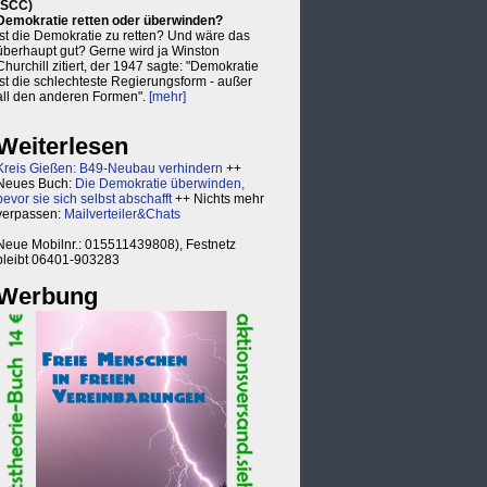
(SCC)
Demokratie retten oder überwinden?
Ist die Demokratie zu retten? Und wäre das
überhaupt gut? Gerne wird ja Winston
Churchill zitiert, der 1947 sagte: "Demokratie
ist die schlechteste Regierungsform - außer
all den anderen Formen".
[mehr]
Weiterlesen
Kreis Gießen: B49-Neubau verhindern
++
Neues Buch:
Die Demokratie überwinden,
bevor sie sich selbst abschafft
++ Nichts mehr
verpassen:
Mailverteiler&Chats
Neue Mobilnr.: 015511439808), Festnetz
bleibt 06401-903283
Werbung