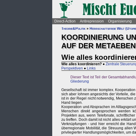
Direct-Action
Antirepression
Organisierung
Theorie&Politik
»
Herrschaftsfreie Welt (Utopi
KOORDINIERUNG U
AUF DER METAEBEN
Wie alles koordinier
Wie alles koordinieren?
●
Zentrale Steuerun
Perspektiven
●
Links
Dieser Text ist Teil der Gesamtabhandl
Gliederung
Gesellschaft ist immer komplex. Kooperatio
sich aber lohnen angesichts der Vorteile, d
ist in der Regel nicht notwendig, Menschen 
Hand liegen.
Kooperation und Absprachen im Alltagsgesc
Menschen direkt angesprochen werden kön
Projekten aus, wenn Telefonate, schriftlich
zu treffen. Doch damit ist nicht alles erklär
Verknüpfungen - und hier erreicht die Hand
überregionale Mobilität, die Streuung allen W
privilegierter Handlungsmöglichkeiten, um da