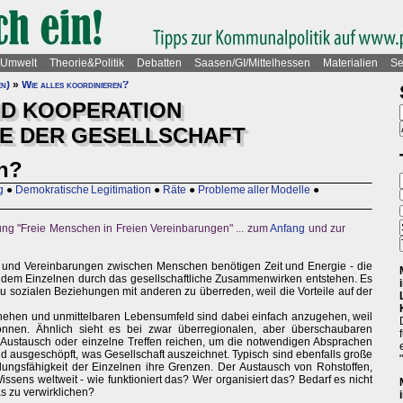
Umwelt
Theorie&Politik
Debatten
Saasen/GI/Mittelhessen
Materialien
Se
en)
»
Wie alles koordinieren?
ND KOOPERATION
E DER GESELLSCHAFT
en?
g
●
Demokratische Legitimation
●
Räte
●
Probleme aller Modelle
●
ung "Freie Menschen in Freien Vereinbarungen" ... zum
Anfang
und zur
n und Vereinbarungen zwischen Menschen benötigen Zeit und Energie - die
ie dem Einzelnen durch das gesellschaftliche Zusammenwirken entstehen. Es
zu sozialen Beziehungen mit anderen zu überreden, weil die Vorteile auf der
hehen und unmittelbaren Lebensumfeld sind dabei einfach anzugehen, weil
nen. Ähnlich sieht es bei zwar überregionalen, aber überschaubaren
er Austausch oder einzelne Treffen reichen, um die notwendigen Absprachen
t und ausgeschöpft, was Gesellschaft auszeichnet. Typisch sind ebenfalls große
lungsfähigkeit der Einzelnen ihre Grenzen. Der Austausch von Rohstoffen,
issens weltweit - wie funktioniert das? Wer organisiert das? Bedarf es nicht
s zu verwirklichen?