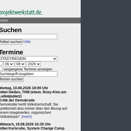
rvice
Suchen
Hilfe
Termine
vergangene Termine anzeigen
Montag, 10.08.2026 18:00 Uhr
in/bei Gießen, THM (ehem. Roxy-Kino am
Ludwigsplatz)
Kritik der Demokratie
Demokratie heißt Volksherrschaft. Sie
funktioniert also immer über den Bezug auf
einem imaginierten, organischen
"Volkskörper".
[mehr]
Mittwoch, 19.08.2026 16:30 Uhr
in/bei Karlsruhe, System Change Camp