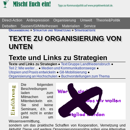
Direct-Action
Antirepression
Organisierung
Umwelt
Theorie&Politik
Debatten
Saasen/GI/Mittelhessen
Materialien
Service
Organisierung
»
Struktur und Vernetzung
»
Strategietexte
TEXTE ZU ORGANISIERUNG VON
UNTEN
Texte und Links zu Strategien
Texte und Links zu Strategien
●
Text Gruppe Landfriedensbruch
●
Teil 2: Wie weiter ...
●
Medien und Kommunikationswege
●
Utopien und Praxis entwickeln
●
G8-Mobilisierung
●
Organisierung an Hochschulen
●
Buchvorstellungen zum Thema
Die folgenden
Beschreibungen
laden zum
Mitmachen und
Mitentwickeln ein.
Sie sind keine
Seminare, d.h. es
geht nicht in erster
Linie um
Wissensvermittlung,
sondern um das praktische Schaffen von Kooperation, Vernetzung und
Aktivität. Diese und weitere Organisierungsansätze sollen eine Alternative