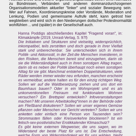
zu Bündnissen, Verbänden und anderen dominanzdurchzogenen
Organisationsmodellen aktueller "linker" und sozialer Bewegung sein.
Wer auf Fahnen, Koordinierungskreise oder Vorstände, Moderation und
Lenkung, Podien und gemeinsame Aufrufe steht, kann getrost hier
wegbleiben und wird sich in den Niederungen doitscher Protestnormalität
wohlfühlen ... und (später) in der Gesellschaft auch.
Hanna Poddigs abschließendes Kapitel "Fragend voran", in:
Klimakämpfe (2019, Unrast-Verlag, S. 97f)
Die Initiativen und Strukturen sind vielseitig, widersprüchlich,
inkompatibel, teils zerstritten und doch gerade in ihrer Vielfalt
stark und unberechenbar. Sie unterscheiden sich in ihrem
Politik- und Aktionsstil, in der Zeit die Menschen investieren, in
den Risiken, die Menschen bereit sind einzugehen, darin ob
sie die Widerständigkeit auch in ihren sonstigen Alltag tragen,
darin ob es neben der Politik überhaupt noch einen sonstigen
Alltag für sie gibt. Manchmal entstehen Doppelstrukturen, viele
Räder werden immer wieder neu erfunden, manchen erscheint
es vermeidbar, andere halten es für den einzig richtigen Weg.
Sollen wir auf die Waldbesetzung ziehen und uns dort ein
Baumhaus bauen? Oder in ein Wohnprojekt und es als
unkonventionellen Freiraum mit funktionalem Wohnen
versuchen? Ein Brettspiel entwickeln? Infoveranstaltungen
machen? Mit unseren Arbeitskolleg*innen in der Behörde oder
am Fließband diskutieren? Sollen wir unser eigenes Gemüse
pflanzen oder Menschen vor Gericht vertreten? Sollen wir uns
anketten oder einfach eine Person von Tausenden sein?
Strommasten fällen oder Kreisverkehre blockieren? Ist ein
fetisch-sex-positivistischer Erotikkalender Klimaschutz?
Es gibt keine externen Wegweiser, die uns sagen, wo im
Widerstand der beste Platz für uns ist. Die Entscheidung,
welche Form von Widerständigkeit wir für uns wählen, bleibt