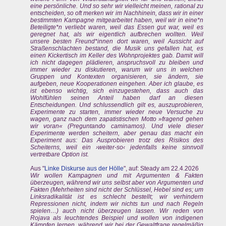
eine persönliche. Und so sehr wir vielleicht meinen, rational zu
entscheiden, so oft merken wir im Nachhinein, dass wir in einer
bestimmten Kampagne mitgearbeitet haben, weil wir in eine*n
Beteiligte*n verliebt waren, weil das Essen gut war, weil es
geregnet hat, als wir eigentlich aufbrechen wollten. Weil
unsere besten Freund*innen dort waren, weil Aussicht auf
Straßenschlachten bestand, die Musik uns gefallen hat, es
einen Kickertisch im Keller des Wohnprojektes gab. Damit will
ich nicht dagegen plädieren, anspruchsvoll zu bleiben und
immer wieder zu diskutieren, warum wir uns in welchen
Gruppen und Kontexten organisieren, sie ändern, sie
aufgeben, neue Kooperationen eingehen. Aber ich glaube, es
ist ebenso wichtig, sich einzugestehen, dass auch das
Wohlfühlen seinen Anteil haben darf an diesen
Entscheidungen. Und schlussendlich gilt es, auszuprobieren,
Experimente zu starten, immer wieder neue Versuche zu
wagen, ganz nach dem zapatistischen Motto »fragend gehen
wir voran« (Preguntando caminamos). Und viele dieser
Experimente werden scheitern, aber genau das macht ein
Experiment aus: Das Ausprobieren trotz des Risikos des
Scheiterns, weil ein ›weiter-so‹ jedenfalls keine sinnvoll
vertretbare Option ist.
Aus "
Linke Diskurse aus der Hölle
", auf: Steady am 22.4.2026
Wir wollen Kampagnen und mit Argumenten & Fakten
überzeugen, während wir uns selbst aber von Argumenten und
Fakten (Mehrheiten sind nicht der Schlüssel, Hebel sind es; um
Linksradikalität ist es schlecht bestellt; wir verhindern
Repressionen nicht, indem wir nichts tun und nach Regeln
spielen…) auch nicht überzeugen lassen. Wir reden von
Rojava als leuchtendes Beispiel und wollen von indigenen
Kämpfen lernen, während wir bei der Gewaltfrage regelmäßig