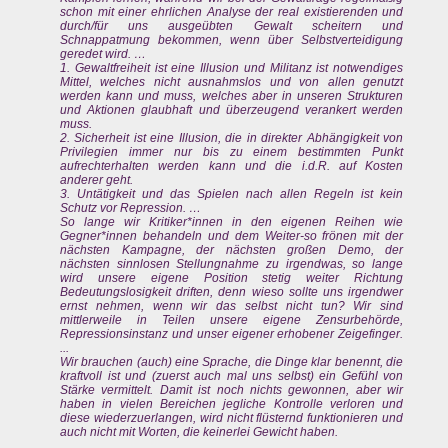
schon mit einer ehrlichen Analyse der real existierenden und
durch/für uns ausgeübten Gewalt scheitern und
Schnappatmung bekommen, wenn über Selbstverteidigung
geredet wird. …
1. Gewaltfreiheit ist eine Illusion und Militanz ist notwendiges
Mittel, welches nicht ausnahmslos und von allen genutzt
werden kann und muss, welches aber in unseren Strukturen
und Aktionen glaubhaft und überzeugend verankert werden
muss.
2. Sicherheit ist eine Illusion, die in direkter Abhängigkeit von
Privilegien immer nur bis zu einem bestimmten Punkt
aufrechterhalten werden kann und die i.d.R. auf Kosten
anderer geht.
3. Untätigkeit und das Spielen nach allen Regeln ist kein
Schutz vor Repression. …
So lange wir Kritiker*innen in den eigenen Reihen wie
Gegner*innen behandeln und dem Weiter-so frönen mit der
nächsten Kampagne, der nächsten großen Demo, der
nächsten sinnlosen Stellungnahme zu irgendwas, so lange
wird unsere eigene Position stetig weiter Richtung
Bedeutungslosigkeit driften, denn wieso sollte uns irgendwer
ernst nehmen, wenn wir das selbst nicht tun? Wir sind
mittlerweile in Teilen unsere eigene Zensurbehörde,
Repressionsinstanz und unser eigener erhobener Zeigefinger.
...
Wir brauchen (auch) eine Sprache, die Dinge klar benennt, die
kraftvoll ist und (zuerst auch mal uns selbst) ein Gefühl von
Stärke vermittelt. Damit ist noch nichts gewonnen, aber wir
haben in vielen Bereichen jegliche Kontrolle verloren und
diese wiederzuerlangen, wird nicht flüsternd funktionieren und
auch nicht mit Worten, die keinerlei Gewicht haben.