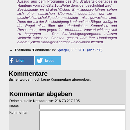
Auszug aus dem Programm des 34. Strafverteidigertages in
Hamburg vom 26.-28.2.10 „Wehe dem, der beschuldigt wird“:
Beschuldigte im strafrechtlichen Ermittlungsverfahren sehen
sich einer staatlichen Übermacht gegenüber, der sie –
gleichviel ob schuldig oder unschuldig – nicht gewachsen sind.
Denn der mit der Beschuldigung konfrontierte Bürger verfügt in
der Regel nicht über die erforderlichen Kenntnisse und
Ressourcen, dem gegen ihn erhobenen Vorwurf wirkungsvoll
zu begegnen. … Den Strafverfolgungsorganen müssen
vielmehr wirksame Grenzen gesetzt und ihre Handlungen
einem System ständiger Kontrolle unterworfen werden.
Titelthema "Fehlurteile" in:
Spiegel, 30.5.2011 (ab S. 56)
Kommentare
Bisher wurden noch keine Kommentare abgegeben.
Kommentar abgeben
Deine aktuelle Netzadresse: 216.73.217.105
Name
Kommentar