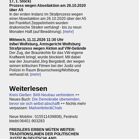
17, 1. Stock)
Prozess wegen Abseilaktion am 26.10.2020
über A5
In der ersten Instanz im Strafprozess wegen
einer Abseilaktion am 26.10.2020 über der A5
bei Frankfurt Zeppelinheim wurden
drakonische Strafen verhängt - bis zu neun
Monaten Haft (auf Bewährung).
[mehr]
Mittwoch, 11.11.2026 11:30 Uhr
in/bei Wolfsburg, Amtsgericht Wolfsburg
Strafprozess wegen Aktion auf VW-Gelände
Der Zug, der Braunkohle für das VW-eigene
Kraftwerk bringt, wurde blockiert. Mit dabei
war der Journalist Jörg Bergstedt, der wegen
seinen kritischen Filmen bei der Justiz und
Polizei in Raum Braunschweig/Wolfsburg
verhasst ist.
[mehr]
Weiterlesen
Kreis Gießen: B49-Neubau verhindern
++
Neues Buch:
Die Demokratie überwinden,
bevor sie sich selbst abschafft
++ Nichts mehr
verpassen:
Mailverteiler&Chats
Neue Mobilnr.: 015511439808), Festnetz
bleibt 06401-903283
FREISLERS ERBEN WÜTEN WEITER:
TRADITIONSLINIEN DER POLITISCHEN
JUSTIZ IN DEUTSCHLAND