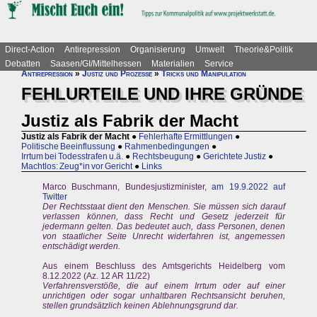
Direct-Action
Antirepression
Organisierung
Umwelt
Theorie&Politik
Debatten
Saasen/GI/Mittelhessen
Materialien
Service
Antirepression
»
Justiz und Prozesse
»
Tricks und Manipulation
FEHLURTEILE UND IHRE GRÜNDE
Justiz als Fabrik der Macht
Justiz als Fabrik der Macht
●
Fehlerhafte Ermittlungen
●
Politische Beeinflussung
●
Rahmenbedingungen
●
Irrtum bei Todesstrafen u.ä.
●
Rechtsbeugung
●
Gerichtete Justiz
●
Machtlos: Zeug*in vor Gericht
●
Links
Marco Buschmann, Bundesjustizminister,
am 19.9.2022 auf
Twitter
Der Rechtsstaat dient den Menschen. Sie müssen sich darauf
verlassen können, dass Recht und Gesetz jederzeit für
jedermann gelten. Das bedeutet auch, dass Personen, denen
von staatlicher Seite Unrecht widerfahren ist, angemessen
entschädigt werden.
Aus einem Beschluss des Amtsgerichts Heidelberg vom
8.12.2022 (Az. 12 AR 11/22)
Verfahrensverstöße, die auf einem Irrtum oder auf einer
unrichtigen oder sogar unhaltbaren Rechtsansicht beruhen,
stellen grundsätzlich keinen Ablehnungsgrund dar.