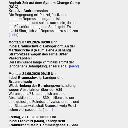
Asphalt-Zelt auf dem System Change Camp
(SCC)
Kreative Antirepression
Die Begegnung mit Polizei, Justiz und
anderen Repressionsorganen ist
unangenehm - und soll es auch sein, da es
um Einschüchterung und Strafe geht. Es
macht Sinn, sich vor Repression zu schützen.
[mehr]
Montag, 07.09.2026 09:00 Uhr
in/bei Braunschweig, Landgericht, An der
Martinikirche 8 (Raum siehe Aushang)
Strafprozess wegen des Films Unter
Paragraphen II
Der Film wurde lange kriminalisiert mit der
(erlogenen) Behauptung, er sei illegal.
[mehr]
Montag, 21.09.2026 09:15 Uhr
in/bei Braunschweig, Landgericht
Braunschweig
Wiederholung der Berufungsverhandlung
wegen Abseilaktion über der A39
Worum gehts? Ursprünglich um eine
Abseilaktion über der B39, mittlerweile um
eine gefestigte Feindschaft zwischen uns und
der Staatsanwaltschaft Braunschweig Es ist
schon viel passiert: 1.
[mehr]
Freitag, 23.10.2026 08:00 Uhr
in/bei Frankfurt (Main), Landgericht
Frankfurt am Main, Hammelsgasse 1 (Saal