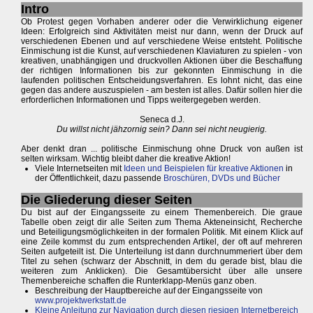
Intro
Ob Protest gegen Vorhaben anderer oder die Verwirklichung eigener
Ideen: Erfolgreich sind Aktivitäten meist nur dann, wenn der Druck auf
verschiedenen Ebenen und auf verschiedene Weise entsteht. Politische
Einmischung ist die Kunst, auf verschiedenen Klaviaturen zu spielen - von
kreativen, unabhängigen und druckvollen Aktionen über die Beschaffung
der richtigen Informationen bis zur gekonnten Einmischung in die
laufenden politischen Entscheidungsverfahren. Es lohnt nicht, das eine
gegen das andere auszuspielen - am besten ist alles. Dafür sollen hier die
erforderlichen Informationen und Tipps weitergegeben werden.
Seneca d.J.
Du willst nicht jähzornig sein? Dann sei nicht neugierig.
Aber denkt dran ... politische Einmischung ohne Druck von außen ist
selten wirksam. Wichtig bleibt daher die kreative Aktion!
Viele Internetseiten mit
Ideen und Beispielen für kreative Aktionen
in
der Öffentlichkeit, dazu passende
Broschüren, DVDs und Bücher
Die Gliederung dieser Seiten
Du bist auf der Eingangsseite zu einem Themenbereich. Die graue
Tabelle oben zeigt dir alle Seiten zum Thema Akteneinsicht, Recherche
und Beteiligungsmöglichkeiten in der formalen Politik. Mit einem Klick auf
eine Zeile kommst du zum entsprechenden Artikel, der oft auf mehreren
Seiten aufgeteilt ist. Die Unterteilung ist dann durchnummeriert über dem
Titel zu sehen (schwarz der Abschnitt, in dem du gerade bist, blau die
weiteren zum Anklicken). Die Gesamtübersicht über alle unsere
Themenbereiche schaffen die Runterklapp-Menüs ganz oben.
Beschreibung der Hauptbereiche auf der Eingangsseite von
www.projektwerkstatt.de
Kleine Anleitung zur Navigation durch diesen riesigen Internetbereich