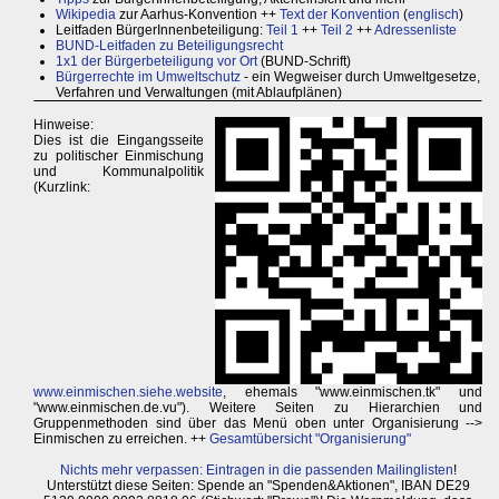
Wikipedia
zur Aarhus-Konvention ++
Text der Konvention
(
englisch
)
Leitfaden BürgerInnenbeteiligung:
Teil 1
++
Teil 2
++
Adressenliste
BUND-Leitfaden zu Beteiligungsrecht
1x1 der Bürgerbeteiligung vor Ort
(BUND-Schrift)
Bürgerrechte im Umweltschutz
- ein Wegweiser durch Umweltgesetze,
Verfahren und Verwaltungen (mit Ablaufplänen)
Hinweise:
Dies ist die Eingangsseite
zu politischer Einmischung
und Kommunalpolitik
(Kurzlink:
www.einmischen.siehe.website
, ehemals "www.einmischen.tk" und
"www.einmischen.de.vu"). Weitere Seiten zu Hierarchien und
Gruppenmethoden sind über das Menü oben unter Organisierung -->
Einmischen zu erreichen. ++
Gesamtübersicht "Organisierung"
Nichts mehr verpassen: Eintragen in die passenden Mailinglisten
!
Unterstützt diese Seiten: Spende an "Spenden&Aktionen", IBAN DE29