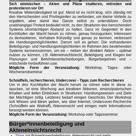
Sich einmischen – Akten und Pläne studieren, mitreden und
protestieren vor Ort
Kreative Widerständigkeit ist gut. Meist ist es nicht klug, sich ständig mit
den Herrschenden und Privilegierten zu verbinden, um kleine Vorteile zu
ergattern, aber damit das Ganze selbst zu unterstützen. Doch
unabhängiger Protest bedeutet nicht, zu den Strukturen des herrschenden
Systems ohnmächtigen Abstand zu halten. Ganz im Gegenteil: In den
Kochtöpfen der Macht herum zu rühren, genau hinzugucken, Interessen
zu demaskieren, Vorhaben frühzeitig und genau zu kennen, verbessert
die Handlungsmöglichkeiten. Darum soll es gehen: Die vorhandenen
Beteiligungs- und Handlungsmöglichkeiten im Rahmen des bestehenden
Systems kennenzulernen, um sie – neben der direkten Aktion – optimal
nutzen zu können, z.B. Akteneinsichtsrecht, Beteiligung und Klagen bei
Planungen und Behördenentscheidungen, Bürgerbegehren und –
entscheide herbeiführen usw.
Mögliche Form der Veranstaltung:
Workshop, Tages- oder
Wochenendseminar
Schnüffeln, recherchieren, Undercover - Tipps zum Recherchieren
Um in den Kochtöpfen der Macht herum zu rühren oder in diese zu
spucken, ist eine Mischung aus kreativen Aktionen, emanzipatorischen
Inhalten und tiefen Einblicken in Strukturen, Handlungsweisen und Ziele
der Mächtigen nötig. Letzteres bedarf einigen Geschicks. Der Workshop
soll Wissen und Ideen geben, wie über Internet, Undercover-Recherche
(Schnüffeln wie Wallraff), Akteneinsicht und einiges mehr Informationen
besorgt werden können.
Mögliche Form der Veranstaltung:
Workshop oder Tagesseminar
Bürger*innenbeteiligung und
Akteneinsichtsrecht
Tipps
zur BürgerInnenbeteiligung, Akteneinsicht und mehr