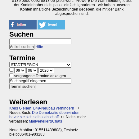
5139 0000 0092 8818 06 (Stichwort: "Prowe")! Die Warnmeldung, dass
der Kontoinhaber nicht passt, einfach ignorieren - wir haben unseren
Konten inhaltliche Bezeichnungen gegeben, die mit der Bank
abgesprochen sind.
Suchen
Hilfe
Termine
vergangene Termine anzeigen
Weiterlesen
Kreis Gießen: B49-Neubau verhindern
++
Neues Buch:
Die Demokratie überwinden,
bevor sie sich selbst abschafft
++ Nichts mehr
verpassen:
Mailverteiler&Chats
Neue Mobilnr.: 015511439808), Festnetz
bleibt 06401-903283