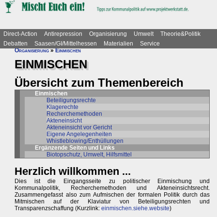
Direct-Action
Antirepression
Organisierung
Umwelt
Theorie&Politik
Debatten
Saasen/GI/Mittelhessen
Materialien
Service
Organisierung
»
Einmischen
EINMISCHEN
Übersicht zum Themenbereich
Einmischen
Beteiligungsrechte
Klagerechte
Recherchemethoden
Akteneinsicht
Akteneinsicht vor Gericht
Eigene Angelegenheiten
Whistleblowing/Enthüllungen
Ergänzende Seiten und Links
Biotopschutz, Umwelt, Hilfsmittel
Herzlich willkommen ...
Dies ist die Eingangsseite zu politischer Einmischung und
Kommunalpolitik, Recherchemethoden und Akteneinsichtsrecht.
Zusammengefasst also zum Aufmischen der formalen Politik durch das
Mitmischen auf der Klaviatur von Beteiligungsrechten und
Transparenzschaffung (Kurzlink:
einmischen.siehe.website
)