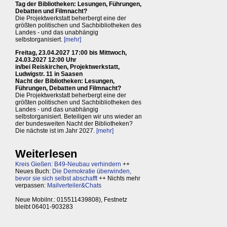
Tag der Bibliotheken: Lesungen, Führungen,
Debatten und Filmnacht?
Die Projektwerkstatt beherbergt eine der
größten politischen und Sachbibliotheken des
Landes - und das unabhängig
selbstorganisiert.
[mehr]
Freitag, 23.04.2027 17:00 bis Mittwoch,
24.03.2027 12:00 Uhr
in/bei Reiskirchen, Projektwerkstatt,
Ludwigstr. 11 in Saasen
Nacht der Bibliotheken: Lesungen,
Führungen, Debatten und Filmnacht?
Die Projektwerkstatt beherbergt eine der
größten politischen und Sachbibliotheken des
Landes - und das unabhängig
selbstorganisiert. Beteiligen wir uns wieder an
der bundesweiten Nacht der Bibliotheken?
Die nächste ist im Jahr 2027.
[mehr]
Weiterlesen
Kreis Gießen: B49-Neubau verhindern
++
Neues Buch:
Die Demokratie überwinden,
bevor sie sich selbst abschafft
++ Nichts mehr
verpassen:
Mailverteiler&Chats
Neue Mobilnr.: 015511439808), Festnetz
bleibt 06401-903283