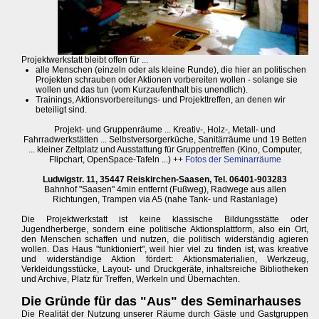
Projektwerkstatt bleibt offen für ...
alle Menschen (einzeln oder als kleine Runde), die hier an politischen
Projekten schrauben oder Aktionen vorbereiten wollen - solange sie
wollen und das tun (vom Kurzaufenthalt bis unendlich).
Trainings, Aktionsvorbereitungs- und Projekttreffen, an denen wir
beteiligt sind.
Projekt- und Gruppenräume ... Kreativ-, Holz-, Metall- und
Fahrradwerkstätten ... Selbstversorgerküche, Sanitärräume und 19 Betten
... kleiner Zeltplatz und Ausstattung für Gruppentreffen (Kino, Computer,
Flipchart, OpenSpace-Tafeln ...) ++
Fotos der Seminarräume
Ludwigstr. 11, 35447 Reiskirchen-Saasen, Tel. 06401-903283
Bahnhof "Saasen" 4min entfernt (Fußweg), Radwege aus allen
Richtungen, Trampen via A5 (nahe Tank- und Rastanlage)
Die Projektwerkstatt ist keine klassische Bildungsstätte oder
Jugendherberge, sondern eine politische Aktionsplattform, also ein Ort,
den Menschen schaffen und nutzen, die politisch widerständig agieren
wollen. Das Haus "funktioniert", weil hier viel zu finden ist, was kreative
und widerständige Aktion fördert: Aktionsmaterialien, Werkzeug,
Verkleidungsstücke, Layout- und Druckgeräte, inhaltsreiche Bibliotheken
und Archive, Platz für Treffen, Werkeln und Übernachten.
Die Gründe für das "Aus" des Seminarhauses
Die Realität der Nutzung unserer Räume durch Gäste und Gastgruppen