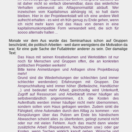
ist daher nicht so einfach überwindbar, dass das widerliche
Verhalten unbewusst als Alltagsnormalität abläuft. Wer
inzwischen vom Kapitalismus abhängig ist, so halt darin
bleiben. Hier in der Projektwerkstatt will ich eine andere Welt
aufrecht erhalten - es wird eh früh genug zu Ende gehen, wenn
ich nicht mehr kann und das Haus von denen in eine
kapitalismuskompatible Form verwandelt wird, die sich für
soooo alternativ halten ...
Monate vor dem Aus wurde das Seminarhaus schon auf Gruppen
beschränkt, die politisch Arbeiten - weil dann wenigstens die Motivation da
war, für eine gute Sache der Fußabtreter anderer zu sein. Der damalige
Text:
Das Haus mit seinen Kreativräumen und Werkstätten ist nur
noch für Menschen und Gruppen offen, die an konkreten
politischen Projekten werkeln!
Bitte keine Anmeldungen und Anfragen ohne Projektbezug
mehr!
Grund sind die Wiederholungen der schlechten (und immer
schlechter werdenden) Erfahrungen mit Gruppen. Die
Anspruchhaltung wird immer höher (Bettwäsche, Handtücher
...) und bedeutet mehr Arbeit, gleichzeitig wird Unterkunft,
Zugriff auf Ressourcen und Arbeitskraft immer häufiger als
selbstverständlich angenommen, d.h. die Kosten des
Aufenthalts werden immer häufiger nicht mehr übernommen,
sondern sollen vom Haus getragen werden. Zudem sinkt die
Fähigkeit, ohne Automaten durch den Alltag zu kommen - von
Klospülungen über das Putzen am Ende bis händischem
Abwaschen scheint alles zu überfordern, gelingt zumeist nicht
oder nur mit vielen Fehlern. Auch das macht dann wieder
zusätzliche Arbeit (Reparaturen, Nachputzen usw.) oder gar
Kosten, wenn Sachen wirklich kaputt gehen. Wünsche und