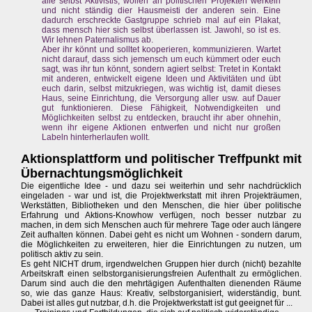
alle selbst Aktivistis, wollen an politischen Projekten werkeln
und nicht ständig dier Hausmeisti der anderen sein. Eine
dadurch erschreckte Gastgruppe schrieb mal auf ein Plakat,
dass mensch hier sich selbst überlassen ist. Jawohl, so ist es.
Wir lehnen Paternalismus ab.
Aber ihr könnt und solltet kooperieren, kommunizieren. Wartet
nicht darauf, dass sich jemensch um euch kümmert oder euch
sagt, was ihr tun könnt, sondern agiert selbst: Tretet in Kontakt
mit anderen, entwickelt eigene Ideen und Aktivitäten und übt
euch darin, selbst mitzukriegen, was wichtig ist, damit dieses
Haus, seine Einrichtung, die Versorgung aller usw. auf Dauer
gut funktionieren. Diese Fähigkeit, Notwendigkeiten und
Möglichkeiten selbst zu entdecken, braucht ihr aber ohnehin,
wenn ihr eigene Aktionen entwerfen und nicht nur großen
Labeln hinterherlaufen wollt.
Aktionsplattform und politischer Treffpunkt mit
Übernachtungsmöglichkeit
Die eigentliche Idee - und dazu sei weiterhin und sehr nachdrücklich
eingeladen - war und ist, die Projektwerkstatt mit ihren Projekträumen,
Werkstätten, Bibliotheken und den Menschen, die hier über politische
Erfahrung und Aktions-Knowhow verfügen, noch besser nutzbar zu
machen, in dem sich Menschen auch für mehrere Tage oder auch längere
Zeit aufhalten können. Dabei geht es nicht um Wohnen - sondern darum,
die Möglichkeiten zu erweiteren, hier die Einrichtungen zu nutzen, um
politisch aktiv zu sein.
Es geht NICHT drum, irgendwelchen Gruppen hier durch (nicht) bezahlte
Arbeitskraft einen selbstorganisierungsfreien Aufenthalt zu ermöglichen.
Darum sind auch die den mehrtägigen Aufenthalten dienenden Räume
so, wie das ganze Haus: Kreativ, selbstorganisiert, widerständig, bunt.
Dabei ist alles gut nutzbar, d.h. die Projektwerkstatt ist gut geeignet für ...