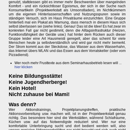
genutzt, stattdessen gibt es immer mehr Beschwerden über mangelnden
Komfort - und ein rücksichtloser Egoismus, der sich in der Suche nach
Konsumartikeln (Projektwerkstatt als Umsonstladen), im Nichtkümmern
um die eigenen Hinterlassenschaften und Nutzungsspuren sowie im
ständigen Versuch, sich im Haus Privaträume einzurichten. Eine Gruppe
hinterließ mal ein Plakat als Warnung, dass mensch in diesem Haus sich
selbst überlassen sei (siehe links). Genau! Das ist die Idee! Es hat zwar im
konkreten Fall gar nicht gestimmt, denn die Alltagsinfrastruktur (Heizen,
Funktionsfähigkeit der Geräte usw.) hat hinter dem Rücken auch dieser
Gruppe leider eine Art Hausmeisti geregelt, aber das scheint für viele
Menschen heute ja selbstverständlich und wird gar nicht mehr bemerkt.
Der Strom kommt aus der Steckdose, das Wasser aus dem Wasserhahn,
das Internet übers WLAN und das Essen aus dem Vorratskeller (oder vom
Pizzadienst).
Wer noch mehr Frusttexte aus dem Seminarhausbetrieb lesen will ...
hier klicken
Keine Bildungsstätte!
Keine Jugendherberge!
Kein Hotel!
Nicht zuhause bei Mami!
Was denn?
Wer Aktionstrainings, Projektplanungstreffen, praktische
Aktionsvorbereitung usw. machen will, ist in der Projektwerkstatt genau
richtig. Das besondere hier sind die Werkstätten, während Schlafräume,
Küchen usw. auf das Notwendigste reduziert sind. Wer nur eine
komfortable Unterbringung sucht und dort bedient werden will, also