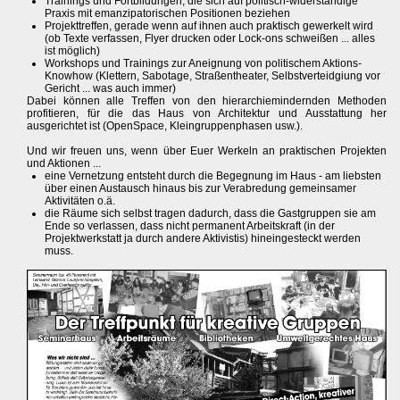
Trainings und Fortbildungen, die sich auf politisch-widerständige
Praxis mit emanzipatorischen Positionen beziehen
Projekttreffen, gerade wenn auf ihnen auch praktisch gewerkelt wird
(ob Texte verfassen, Flyer drucken oder Lock-ons schweißen ... alles
ist möglich)
Workshops und Trainings zur Aneignung von politischem Aktions-
Knowhow (Klettern, Sabotage, Straßentheater, Selbstverteidgiung vor
Gericht ... was auch immer)
Dabei können alle Treffen von den hierarchiemindernden Methoden
profitieren, für die das Haus von Architektur und Ausstattung her
ausgerichtet ist (OpenSpace, Kleingruppenphasen usw.).
Und wir freuen uns, wenn über Euer Werkeln an praktischen Projekten
und Aktionen ...
eine Vernetzung entsteht durch die Begegnung im Haus - am liebsten
über einen Austausch hinaus bis zur Verabredung gemeinsamer
Aktivitäten o.ä.
die Räume sich selbst tragen dadurch, dass die Gastgruppen sie am
Ende so verlassen, dass nicht permanent Arbeitskraft (in der
Projektwerkstatt ja durch andere Aktivistis) hineingesteckt werden
muss.