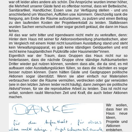
war oft leider alles andere als schön. Die Ansprüche wurden immer höher,
die Mehrheit unserer Gäste fand es offenbar normal, dass wir Bettwäsche,
Sanitärartikel, Handtücher, Essen usw. zur Verfügung stellen - und uns
anschließend um Waschen, Auffüllen usw. kümmern. Gleichzeitig sank die
Neigung, am Ende die Räume aufzuräumen, zu putzen und einen Beitrag
zu den laufenden Kosten der Projektwerkstatt zu leisten. Stattdessen
wurden Sachen verschusselt oder sogar gezielt geklaut, die dann im Haus
fehlen.
All das war sehr bitter und irgendwann nicht mehr zu verkraften, denn:
Hinter dem Haus mit seiner für Aktionsvorbereitung phantastischen, aber
im Vergleich mit einem Hotel nicht luxuriösen Ausstattung stand und steht
kein Verwaltungsapparat, es gab keine ständigen Geldquellen und erst
recht keine hauptamtlichen Putzkräfte oder Hausmeister*innen.
Eigentlich war der Traum, dass Gruppen das Haus nicht nur so
hinterlassen, dass die nächste Gruppe ohne ständige Aufräumarbeiten
Dritter wieder gut nutzen können, sondern dass alle, die da sind, es mit
aufbauen oder Ausstattungslücken füllen, so dass die nächsten es sogar
besser nutzen können. Dann hätten Gäste und Gastgruppen politische
Aktionen sogar überstützt. Wenn sie aber einfach nur Materialien
verbrauchen oder die Räume vermüllen, verdrecken oder gar verwüsten
(wie in den letzten Jahren leider recht häufig), dann zwingen sie politische
Aktivist*innen, für sie die reproduktive Arbeit zu leisten. Das ist nicht nur
unfair, sondern raubt Menschen Zeit und Kraft, die auch lieber Aktionen
machen.
Wir wollen,
dass hier im
Haus neue
Ideen,
Projekte und
Aktionen
entstehen.