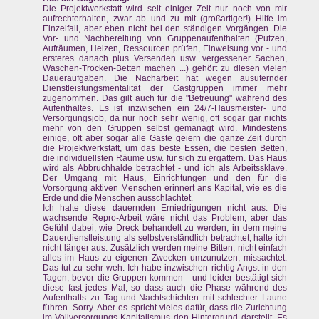
Die Projektwerkstatt wird seit einiger Zeit nur noch von mir
aufrechterhalten, zwar ab und zu mit (großartiger!) Hilfe im
Einzelfall, aber eben nicht bei den ständigen Vorgängen. Die
Vor- und Nachbereitung von Gruppenaufenthalten (Putzen,
Aufräumen, Heizen, Ressourcen prüfen, Einweisung vor - und
ersteres danach plus Versenden usw. vergessener Sachen,
Waschen-Trocken-Betten machen ...) gehört zu diesen vielen
Daueraufgaben. Die Nacharbeit hat wegen ausufernder
Dienstleistungsmentalität der Gastgruppen immer mehr
zugenommen. Das gilt auch für die "Betreuung" während des
Aufenthaltes. Es ist inzwischen ein 24/7-Hausmeister- und
Versorgungsjob, da nur noch sehr wenig, oft sogar gar nichts
mehr von den Gruppen selbst gemanagt wird. Mindestens
einige, oft aber sogar alle Gäste geiern die ganze Zeit durch
die Projektwerkstatt, um das beste Essen, die besten Betten,
die individuellsten Räume usw. für sich zu ergattern. Das Haus
wird als Abbruchhalde betrachtet - und ich als Arbeitssklave.
Der Umgang mit Haus, Einrichtungen und den für die
Vorsorgung aktiven Menschen erinnert ans Kapital, wie es die
Erde und die Menschen ausschlachtet.
Ich halte diese dauernden Erniedrigungen nicht aus. Die
wachsende Repro-Arbeit wäre nicht das Problem, aber das
Gefühl dabei, wie Dreck behandelt zu werden, in dem meine
Dauerdienstleistung als selbstverständlich betrachtet, halte ich
nicht länger aus. Zusätzlich werden meine Bitten, nicht einfach
alles im Haus zu eigenen Zwecken umzunutzen, missachtet.
Das tut zu sehr weh. Ich habe inzwischen richtig Angst in den
Tagen, bevor die Gruppen kommen - und leider bestätigt sich
diese fast jedes Mal, so dass auch die Phase während des
Aufenthalts zu Tag-und-Nachtschichten mit schlechter Laune
führen. Sorry. Aber es spricht vieles dafür, dass die Zurichtung
im Vollversorgungs-Kapitalismus den Hintergrund darstellt. Es