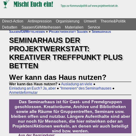
Direct-Action
Antirepression
Organisierung
Umwelt
Theorie&Politik
Debatten
Saasen/GI/Mittelhessen
Materialien
Service
Saasen/GI/Mittelhessen
»
Projektwerkstatt Saasen
»
Seminarhaus
SEMINARHAUS DER
PROJEKTWERKSTATT:
KREATIVER TREFFPUNKT PLUS
BETTEN
Wer kann das Haus nutzen?
Wer kann das Haus nutzen?
●
Ausladung an viele
●
Einladung an Euch? Ja, aber
●
"Innereien" des Seminarhauses
●
Anmeldeformular
Das Seminarhaus ist für Gast- und Fremdgruppen
geschlossen. Kreativräume, Archive und Bibliotheken
sowie alle Räume für Gruppentreffen, Seminare usw.
bleiben offen und nutzbar. Längere Aufenthalte sind aber
nur noch für Menschen, die hier mitwirken oder an
Projekten/Aktionen werkeln, an denen wir auch beteiligt
sind bzw. werden.
Aus der Begründung: