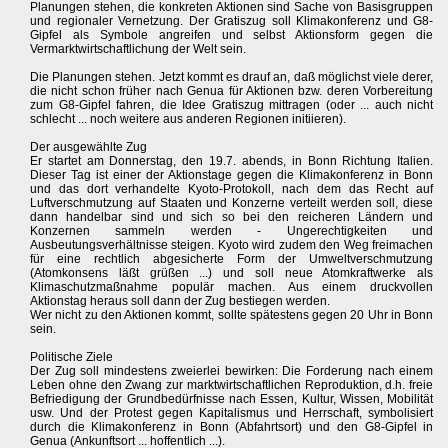
Planungen stehen, die konkreten Aktionen sind Sache von Basisgruppen
und regionaler Vernetzung. Der Gratiszug soll Klimakonferenz und G8-
Gipfel als Symbole angreifen und selbst Aktionsform gegen die
Vermarktwirtschaftlichung der Welt sein.
Die Planungen stehen. Jetzt kommt es drauf an, daß möglichst viele derer,
die nicht schon früher nach Genua für Aktionen bzw. deren Vorbereitung
zum G8-Gipfel fahren, die Idee Gratiszug mittragen (oder ... auch nicht
schlecht ... noch weitere aus anderen Regionen initiieren).
Der ausgewählte Zug
Er startet am Donnerstag, den 19.7. abends, in Bonn Richtung Italien.
Dieser Tag ist einer der Aktionstage gegen die Klimakonferenz in Bonn
und das dort verhandelte Kyoto-Protokoll, nach dem das Recht auf
Luftverschmutzung auf Staaten und Konzerne verteilt werden soll, diese
dann handelbar sind und sich so bei den reicheren Ländern und
Konzernen sammeln werden - Ungerechtigkeiten und
Ausbeutungsverhältnisse steigen. Kyoto wird zudem den Weg freimachen
für eine rechtlich abgesicherte Form der Umweltverschmutzung
(Atomkonsens läßt grüßen ...) und soll neue Atomkraftwerke als
Klimaschutzmaßnahme populär machen. Aus einem druckvollen
Aktionstag heraus soll dann der Zug bestiegen werden.
Wer nicht zu den Aktionen kommt, sollte spätestens gegen 20 Uhr in Bonn
sein.
Politische Ziele
Der Zug soll mindestens zweierlei bewirken: Die Forderung nach einem
Leben ohne den Zwang zur marktwirtschaftlichen Reproduktion, d.h. freie
Befriedigung der Grundbedürfnisse nach Essen, Kultur, Wissen, Mobilität
usw. Und der Protest gegen Kapitalismus und Herrschaft, symbolisiert
durch die Klimakonferenz in Bonn (Abfahrtsort) und den G8-Gipfel in
Genua (Ankunftsort ... hoffentlich ...).