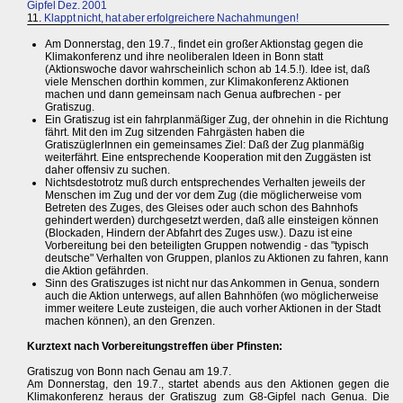
Gipfel Dez. 2001
11.
Klappt nicht, hat aber erfolgreichere Nachahmungen!
Am Donnerstag, den 19.7., findet ein großer Aktionstag gegen die
Klimakonferenz und ihre neoliberalen Ideen in Bonn statt
(Aktionswoche davor wahrscheinlich schon ab 14.5.!). Idee ist, daß
viele Menschen dorthin kommen, zur Klimakonferenz Aktionen
machen und dann gemeinsam nach Genua aufbrechen - per
Gratiszug.
Ein Gratiszug ist ein fahrplanmäßiger Zug, der ohnehin in die Richtung
fährt. Mit den im Zug sitzenden Fahrgästen haben die
GratiszüglerInnen ein gemeinsames Ziel: Daß der Zug planmäßig
weiterfährt. Eine entsprechende Kooperation mit den Zuggästen ist
daher offensiv zu suchen.
Nichtsdestotrotz muß durch entsprechendes Verhalten jeweils der
Menschen im Zug und der vor dem Zug (die möglicherweise vom
Betreten des Zuges, des Gleises oder auch schon des Bahnhofs
gehindert werden) durchgesetzt werden, daß alle einsteigen können
(Blockaden, Hindern der Abfahrt des Zuges usw.). Dazu ist eine
Vorbereitung bei den beteiligten Gruppen notwendig - das "typisch
deutsche" Verhalten von Gruppen, planlos zu Aktionen zu fahren, kann
die Aktion gefährden.
Sinn des Gratiszuges ist nicht nur das Ankommen in Genua, sondern
auch die Aktion unterwegs, auf allen Bahnhöfen (wo möglicherweise
immer weitere Leute zusteigen, die auch vorher Aktionen in der Stadt
machen können), an den Grenzen.
Kurztext nach Vorbereitungstreffen über Pfinsten:
Gratiszug von Bonn nach Genau am 19.7.
Am Donnerstag, den 19.7., startet abends aus den Aktionen gegen die
Klimakonferenz heraus der Gratiszug zum G8-Gipfel nach Genua. Die