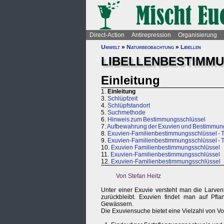
Direct-Action
Antirepression
Organisierung
Umwelt
»
Naturbeobachtung
»
Libellen
LIBELLENBESTIMM
Einleitung
1.
Einleitung
3.
Schlüpfzeit
4.
Schlüpfstandort
5.
Suchmethode
6.
Hinweis zum Bestimmungsschlüssel
7.
Aufbewahrung der Exuvien und Bestimmungs
8.
Exuvien-Familienbestimmungsschlüssel - 
9.
Exuvien-Familienbestimmungsschlüssel - T
10.
Exuvien Familienbestimmungsschlüssel
11.
Exuvien-Familienbestimmungsschlüssel
12.
Exuvien-Familienbestimmungsschlüssel
Von Stefan Heitz
Unter einer Exuvie versteht man die Larven
zurückbleibt. Exuvien findet man auf Pf
Gewässern.
Die Exuviensuche bietet eine Vielzahl von Vo