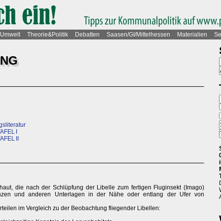
Umwelt
Theorie&Politik
Debatten
Saasen/GI/Mittelhessen
Materialien
Se
UNG
literatur
TAFEL I
AFEL II
haut, die nach der Schlüpfung der Libelle zum fertigen Fluginsekt (Imago)
lanzen und anderen Unterlagen in der Nähe oder entlang der Ufer von
rteilen im Vergleich zu der Beobachtung fliegender Libellen: