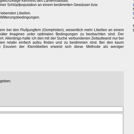
leichzeitige Kenntnis des Larvenhabitats.
einer Schlüpfpopulation an einem bestimmten Gewässer bzw.
 lebenden Libellen.
 Witterungsbedingungen.
.
allem bei den Flußjungfern (Gomphiden), wesentlich mehr Libellen an einem
päter Imagines unter optimalen Bedingungen zu beobachten sind. Der
ert. Allerdings halte ich den mit der Suche verbundenen Zeitaufwand nur bei
xuvien relativ einfach aufzu finden und zu bestimmen sind. Bei den kaum
Exuvien der Kleinlibellen erweist sich diese Methode als weniger
egeben.