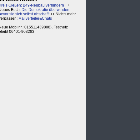
Kreis Gießen: B49-Neubau verhindern
++
Neues Buch:
Die Demokratie überwinden,
bevor sie sich selbst abschafft
++ Nichts mehr
verpassen:
Mailverteiler&Chats
Neue Mobilnr.: 015511439808), Festnetz
bleibt 06401-903283