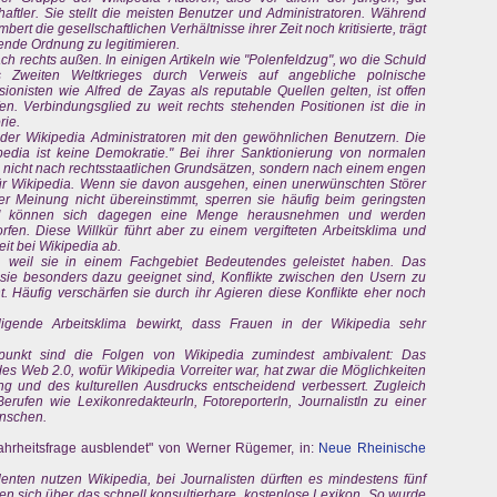
aftler. Sie stellt die meisten Benutzer und Administratoren. Während
rt die gesellschaftlichen Verhältnisse ihrer Zeit noch kritisierte, trägt
ende Ordnung zu legitimieren.
ch rechts außen. In einigen Artikeln wie "Polenfeldzug", wo die Schuld
 Zweiten Weltkrieges durch Verweis auf angebliche polnische
sionisten wie Alfred de Zayas als reputable Quellen gelten, ist offen
n. Verbindungsglied zu weit rechts stehenden Positionen ist die in
rie.
der Wikipedia Administratoren mit den gewöhnlichen Benutzern. Die
ipedia ist keine Demokratie." Bei ihrer Sanktionierung von normalen
l nicht nach rechtsstaatlichen Grundsätzen, sondern nach einem engen
l für Wikipedia. Wenn sie davon ausgehen, einen unerwünschten Störer
er Meinung nicht übereinstimmt, sperren sie häufig beim geringsten
oren" können sich dagegen eine Menge herausnehmen und werden
fen. Diese Willkür führt aber zu einem vergifteten Arbeitsklima und
it bei Wikipedia ab.
 weil sie in einem Fachgebiet Bedeutendes geleistet haben. Das
 sie besonders dazu geeignet sind, Konflikte zwischen den Usern zu
t. Häufig verschärfen sie durch ihr Agieren diese Konflikte eher noch
edigende Arbeitsklima bewirkt, dass Frauen in der Wikipedia sehr
punkt sind die Folgen von Wikipedia zumindest ambivalent: Das
s Web 2.0, wofür Wikipedia Vorreiter war, hat zwar die Möglichkeiten
 und des kulturellen Ausdrucks entscheidend verbessert. Zugleich
Berufen wie LexikonredakteurIn, Fotoreporterln, Journalistln zu einer
nschen.
ahrheitsfrage ausblendet" von Werner Rügemer, in:
Neue Rheinische
denten nutzen Wikipedia, bei Journalisten dürften es mindestens fünf
en sich über das schnell konsultierbare, kostenlose Lexikon. So wurde