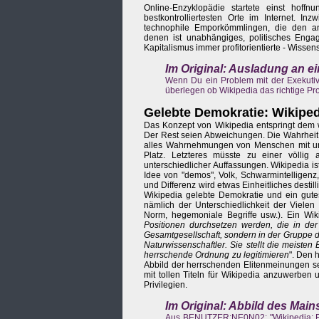
Online-Enzyklopädie startete einst hoff
bestkontrolliertesten Orte im Internet. I
technophile Emporkömmlingen, die den ang
denen ist unabhängiges, politisches Enga
Kapitalismus immer profitorientierte - Wissen
Im Original: Ausladung an e
Wenn Du ein Problem mit der Exekutive,
überlegen ob Wikipedia das richtige Proje
Gelebte Demokratie: Wikiped
Das Konzept von Wikipedia entspringt dem w
Der Rest seien Abweichungen. Die Wahrheit 
alles Wahrnehmungen von Menschen mit unte
Platz. Letzteres müsste zu einer völlig
unterschiedlicher Auffassungen. Wikipedia i
Idee von "demos", Volk, Schwarmintelligenz
und Differenz wird etwas Einheitliches destilli
Wikipedia gelebte Demokratie und ein gutes
nämlich der Unterschiedlichkeit der Viele
Norm, hegemoniale Begriffe usw.). Ein Wikip
Positionen durchsetzen werden, die in der
Gesamtgesellschaft, sondern in der Gruppe d
Naturwissenschaftler. Sie stellt die meisten
herrschende Ordnung zu legitimieren
". Den 
Abbild der herrschenden Elitenmeinungen se
mit tollen Titeln für Wikipedia anzuwerben u
Privilegien.
Im Original: Abbild des Mai
Aus BENUTZER:NE0N02: "Wikipedia: Eine