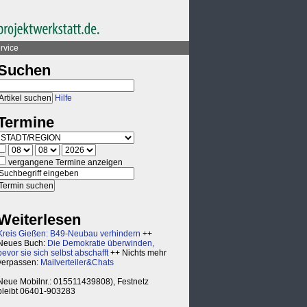
rvice
Suchen
Hilfe
Termine
vergangene Termine anzeigen
Weiterlesen
Kreis Gießen: B49-Neubau verhindern
++
Neues Buch:
Die Demokratie überwinden,
bevor sie sich selbst abschafft
++ Nichts mehr
verpassen:
Mailverteiler&Chats
Neue Mobilnr.: 015511439808), Festnetz
bleibt 06401-903283