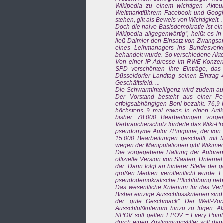
Wikipedia zu einem wichtigen Akteur
Weltmarktführern Facebook und Google
stehen, gilt als Beweis von Wichtigkeit. ..
Doch die naive Basisdemokratie ist ein 
Wikipedia allgegenwärtig“, heißt es i
ließ Daimler den Einsatz von Zwangsa
eines Leihmanagers ins Bundesverkeh
behandelt wurde. So verschiedene Akteu
Von einer IP-Adresse im RWE-Konzern
SPD verschönten ihre Einträge, das
Düsseldorfer Landtag seinen Eintrag 
Geschäftsfeld. ...
Die Schwarmintelligenz wird zudem auto
Der Vorstand besteht aus einer Pe
erfolgsabhängigen Boni bezahlt. 76,9
höchstens 9 mal etwas in einen Arti
bisher 78.000 Bearbeitungen vorge
Verbraucherschutz förderte das Wiki-Pr
pseudonyme Autor 7Pinguine, der von ei
15.000 Bearbeitungen geschafft, mit
wegen der Manipulationen gibt Wikimedia
Die vorgegebene Haltung der Autoren is
offizielle Version von Staaten, Unter
dar. Dann folgt an hinterer Stelle der 
großen Medien veröffentlicht wurde. Ei
pseudodemokratische Pflichtübung neben 
Das wesentliche Kriterium für das Verf
Bisher einzige Ausschlusskriterien si
der „gute Geschmack“. Der Welt-Vor
Ausschlußkriterium hinzu zu fügen. Al
NPOV soll gelten EPOV = Every Point o
durch einen Zustimmungsfilter soll dann