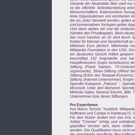
Variante der Neutralität. Man muß nur 
ist die offizielle Selbstdarstellung e
Wissenschaftlers. Insbesondere Aussag
linke Organisationen von vornherein kr
die als „links“ beurteilt werden, gelten
und konservativen Verlagen gelten dageg
Und dann stellen wir mal die einfache
Händen des Privatkapitals. Beim deutsc
das noch harmlos an: Er wird durch S
Institut für Internet und Gesellschaft an
Millionen Euro jährlich. Wikimedia m
Wikipedia Foundation in den USA. Dort 
ein deutsches Gericht Artikel gesperrt
beschäftigt 142 Angestellte und ha
Hauptfinanziers (major benefactors) de
Stiftung (Frank Stanton, TV-Untern
organisierte), Sloan-Stiftung (Alfred S
Stiftung (Erbin des Tetrapak-Konzerns)
Stiftung (Internet-Unternehmer), Knigh
Spender-Kategorie „Patrons“ – Spende
Microsoft. Unter den kleineren Spende
Melinda Gates, General Electric, IBM,
Unternehmer bzw. deren Stiftungen.
Pro ExpertInnen
Aus Marco Ternick: "Ausblick: Wikipedi
Hoffmann und Campe in Hamburg (S. 31
Für den Nutzer ändert sich das erst, 
Artikel "Chemie" richtig und vollständ
geprüften Version sein, dann sollten
werden. Die Qualifikation muss nicht 
die langjährige berufliche Beschäftig