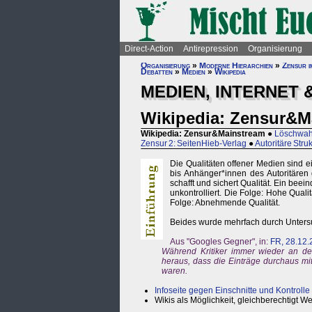
Direct-Action
Antirepression
Organisierung
Organisierung
»
Moderne Hierarchien
»
Zensur i
Debatten
»
Medien
»
Wikipedia
MEDIEN, INTERNET 
Wikipedia: Zensur&M
Wikipedia: Zensur&Mainstream
●
Löschwahn
Zensur 2: SeitenHieb-Verlag
●
Autoritäre Stru
Die Qualitäten offener Medien sind 
bis Anhänger*innen des Autoritären
schafft und sichert Qualität. Ein be
unkontrolliert. Die Folge: Hohe Qual
Folge: Abnehmende Qualität.
Beides wurde mehrfach durch Unters
Aus "Googles Gegner", in:
FR, 28.12.
Während Kritiker immer wieder an der 
heraus, dass die Einträge durchaus mi
waren.
Infoseite gegen Einschnitte und Kontrolle 
Wikis als Möglichkeit, gleichberechtigt W