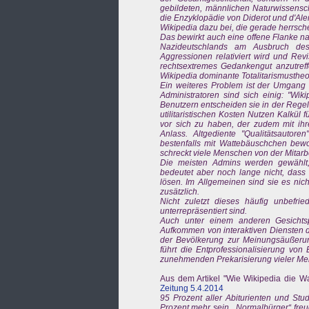
gebildeten, männlichen Naturwissensch
die Enzyklopädie von Diderot und d'Alembe
Wikipedia dazu bei, die gerade herrsch
Das bewirkt auch eine offene Flanke na
Nazideutschlands am Ausbruch des
Aggressionen relativiert wird und Revi
rechtsextremes Gedankengut anzutreffe
Wikipedia dominante Totalitarismustheo
Ein weiteres Problem ist der Umgang 
Administratoren sind sich einig: "Wik
Benutzern entscheiden sie in der Rege
utilitaristischen Kosten Nutzen Kalkü
vor sich zu haben, der zudem mit ihr
Anlass. Altgediente "Qualitätsaut
bestenfalls mit Wattebäuschchen bewor
schreckt viele Menschen von der Mitarbe
Die meisten Admins werden gewählt,
bedeutet aber noch lange nicht, dass
lösen. Im Allgemeinen sind sie es nich
zusätzlich.
Nicht zuletzt dieses häufig unbefri
unterrepräsentiert sind.
Auch unter einem anderen Gesichts
Aufkommen von interaktiven Diensten de
der Bevölkerung zur Meinungsäußerung
führt die Entprofessionalisierung von 
zunehmenden Prekarisierung vieler Me
Aus dem Artikel "Wie Wikipedia die W
Zeitung 5.4.2014
95 Prozent aller Abiturienten und Stu
Prozent mehr sein. „Normalbürger“ freu