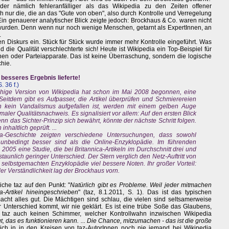
der nämlich fehleranfälliger als das Wikipedia zu den Zeiten offener
h nur die, die an das "Gute von oben", also durch Kontrolle und Verregelung
Ein genauerer analytischer Blick zeigte jedoch: Brockhaus & Co. waren nicht
rt wurden. Denn wenn nur noch wenige Menschen, getarnt als ExpertInnen, an
.
n Diskurs ein. Stück für Stück wurde immer mehr Kontrolle eingeführt. Was
 die Qualität verschlechterte sich! Heute ist Wikipedia ein Top-Beispiel für
nen oder Parteiapparate. Das ist keine Überraschung, sondern die logische
hie.
n besseres Ergebnis lieferte!
. 36 f.)
achige Version von Wikipedia hat schon im Mai 2008 begonnen, eine
 Seitdem gibt es Aufpasser, die Artikel überprüfen und Schmierereien
nen kein Vandalismus aufgefallen ist, werden mit einem gelben Auge
maler Qualitätsnachweis. Es signalisiert vor allem: Auf den ersten Blick
enn das Sichter-Prinzip sich bewährt, könnte der nächste Schritt folgen.
haltlich geprüft. ...
a-Geschichte zeigten verschiedene Untersuchungen, dass sowohl
 unbedingt besser sind als die Online-Enzyklopädie. Im führenden
005 eine Studie, die bei Britannica-Artikeln im Durchschnitt drei und
rstaunlich geringer Unterschied. Der Stern verglich den Netz-Auftritt von
selbstgemachten Enzyklopädie viel bessere Noten. Ihr großer Vorteil:
 der Verständlichkeit lag der Brockhaus vorn.
che taz auf den Punkt: "
Natürlich gibt es Probleme. Weil jeder mitmachen
a-Artikel hineingeschrieben
" (taz, 8.1.2011, S. 1). Das ist das typischen
ht alles gut. Die Mächtigen sind schlau, die vielen sind seltsamerweise
 Unterschied kommt, wir nie geklärt. Es ist eine trübe Soße das Glaubens,
e taz auch keinen Schimmer, welcher Kontrollwahn inzwischen Wikipedia
, das es funktionieren kann. ... Die Chance, mitzumachen - das ist die große
lich in in den Kreisen von taz-AutorInnen noch nie jemand bei Wikipedia