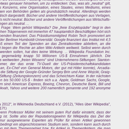
etwas genauer hinsehen, um zu entdecken: Das, was als „neutral“ gilt,
ines Konzerns, eine Organisation, eines Staates, eines Mediums, eines
en von Behörden gelten als grundsätzlich neutral. Allerdings werden
itisch dargestellt. Bücher und andere Veröffentlichungen aus Verlagen,
 als nicht neutral. Bücher und andere Veröffentlichungen aus Wirtschafts-
en als neutral. ...
 Frage: Wem gehört Wikipedia? Die „freie Enzyklopädie“ liegt in den
hen Trägerverein mit immerhin 47 hauptamtlich Beschäftigten hört sich
penden finanziert. Das Präsidiumsmitglied Robin Tech promoviert am
 der Berliner Humboldt-Universität: Google finanziert das Institut mit 4,5
uß einen Teil der Spenden an das Zentralkomitee abliefern, an die
liegen die Rechte an allen Wiki-Artikeln weltweit. Selbst wenn durch
 werden sollen, hat dies keine Wirkung. ...
Wikipedia Foundation Inc.
t gegenwärtig knapp 50 Millionen US-$ Einnahmen jährlich. Die
s weltweiten „freien Wissens“ sind Unternehmens-Stiftungen: Stanton-
ehmer, der das erste TV-Duell der US-Präsidentschaftskandidaten
loan, Ex-Chef von General Motors, der gut mit Hitler konnte), Arcadia-
, die Stiftung der Google-Gründer Sergey Brin und Anne Wojciki, Graig-
t-Stiftung (Zeitungskonzern) und das Scheichtum Katar. In der nächsten
n bis 50.000 US-$ - finden sich u.a. Apple, Goldman Sachs, Google,
rn sind American Express, Boeing, Chevron, Deutsche Bank, Bill und
 Tikvah, Yahoo und weitere 200 namentlich genannte und 192 anonyme
a 2012", in Wikimedia Deutschland e.V. (2012), "Alles über Wikipedia",
7f.)
wenn Professor Müller mit seinem guten Ruf dafür einsteht, dass der
ig ist. Sollte also der Reputationsgewinn für Wikipedia das Ziel der
 nur ausgewiesene Experten als Prüfer für einen Artikel gewonnen
unbedingt ein abgeschlossenes Studium sein, sondern kann auch durch
ung mit dem Themengebiet bzw. für Artikel in Themenfeldern, die man