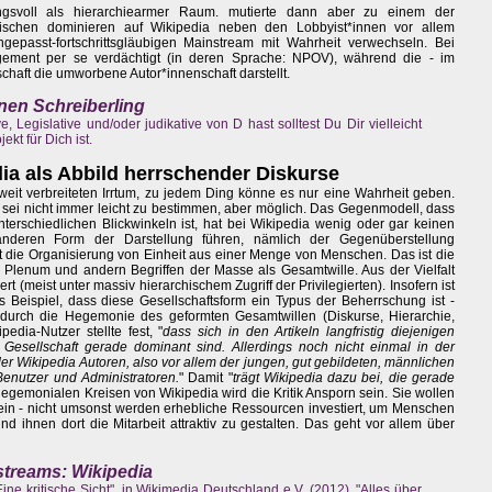
nungsvoll als hierarchiearmer Raum. mutierte dann aber zu einem der
nzwischen dominieren auf Wikipedia neben den Lobbyist*innen vor allem
epasst-fortschrittsgläubigen Mainstream mit Wahrheit verwechseln. Bei
gement per se verdächtigt (in deren Sprache: NPOV), während die - im
schaft die umworbene Autor*innenschaft darstellt.
inen Schreiberling
 Legislative und/oder judikative von D hast solltest Du Dir vielleicht
kt für Dich ist.
ia als Abbild herrschender Diskurse
eit verbreiteten Irrtum, zu jedem Ding könne es nur eine Wahrheit geben.
sei nicht immer leicht zu bestimmen, aber möglich. Das Gegenmodell, dass
rschiedlichen Blickwinkeln ist, hat bei Wikipedia wenig oder gar keinen
 anderen Form der Darstellung führen, nämlich der Gegenüberstellung
st die Organisierung von Einheit aus einer Menge von Menschen. Das ist die
, Plenum und andern Begriffen der Masse als Gesamtwille. Aus der Vielfalt
ert (meist unter massiv hierarchischem Zugriff der Privilegierten). Insofern ist
 Beispiel, dass diese Gesellschaftsform ein Typus der Beherrschung ist -
n durch die Hegemonie des geformten Gesamtwillen (Diskurse, Hierarchie,
edia-Nutzer stellte fest, "
dass sich in den Artikeln langfristig diejenigen
 Gesellschaft gerade dominant sind. Allerdings noch nicht einmal in der
er Wikipedia Autoren, also vor allem der jungen, gut gebildeten, männlichen
 Benutzer und Administratoren.
" Damit "
trägt Wikipedia dazu bei, die gerade
hegemonialen Kreisen von Wikipedia wird die Kritik Ansporn sein. Sie wollen
in - nicht umsonst werden erhebliche Ressourcen investiert, um Menschen
nd ihnen dort die Mitarbeit attraktiv zu gestalten. Das geht vor allem über
nstreams: Wikipedia
 kritische Sicht", in Wikimedia Deutschland e.V. (2012), "Alles über