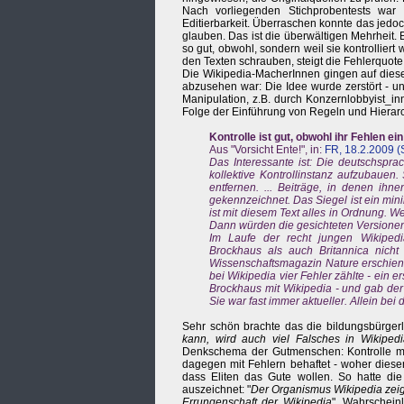
Nach vorliegenden Stichprobentests war 
Editierbarkeit. Überraschen konnte das jedoc
glauben. Das ist die überwältigen Mehrheit. 
so gut, obwohl, sondern weil sie kontrollie
den Texten schrauben, steigt die Fehlerquote
Die Wikipedia-MacherInnen gingen auf diese
abzusehen war: Die Idee wurde zerstört - und
Manipulation, z.B. durch Konzernlobbyist_in
Folge der Einführung von Regeln und Hierarc
Kontrolle ist gut, obwohl ihr Fehlen ei
Aus "Vorsicht Ente!", in:
FR, 18.2.2009 (S
Das Interessante ist: Die deutschspr
kollektive Kontrollinstanz aufzubauen.
entfernen. ... Beiträge, in denen ih
gekennzeichnet. Das Siegel ist ein mini
ist mit diesem Text alles in Ordnung. W
Dann würden die gesichteten Versionen in
Im Laufe der recht jungen Wikipedi
Brockhaus als auch Britannica nicht
Wissenschaftsmagazin Nature erschien 2
bei Wikipedia vier Fehler zählte - ein e
Brockhaus mit Wikipedia - und gab der 
Sie war fast immer aktueller. Allein bei
Sehr schön brachte das die bildungsbürgerli
kann, wird auch viel Falsches in Wikipedi
Denkschema der Gutmenschen: Kontrolle mac
dagegen mit Fehlern behaftet - woher dieser
dass Eliten das Gute wollen. So hatte di
auszeichnet: "
Der Organismus Wikipedia zeigt
Errungenschaft der Wikipedia
". Wahrschein