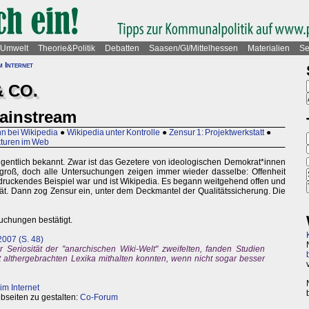
Umwelt
Theorie&Politik
Debatten
Saasen/GI/Mittelhessen
Materialien
Se
m Internet
& CO.
ainstream
 bei Wikipedia
●
Wikipedia unter Kontrolle
●
Zensur 1: Projektwerkstatt
●
kturen im Web
eigentlich bekannt. Zwar ist das Gezetere von ideologischen Demokrat*innen
 groß, doch alle Untersuchungen zeigen immer wieder dasselbe: Offenheit
eindruckendes Beispiel war und ist Wikipedia. Es begann weitgehend offen und
ität. Dann zog Zensur ein, unter dem Deckmantel der Qualitätssicherung. Die
uchungen bestätigt.
2007 (S. 48)
Seriosität der "anarchischen Wiki-Welt" zweifelten, fanden Studien
t althergebrachten Lexika mithalten konnten, wenn nicht sogar besser
im Internet
ebseiten zu gestalten:
Co-Forum