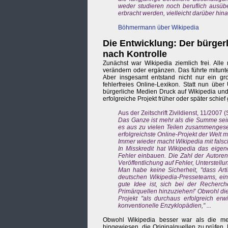
weder studieren noch beruflich ausüb
erbracht werden, vielleicht darüber h
Böhmermann über Wikipedia
Die Entwicklung: Der bürger
nach Kontrolle
Zunächst war Wikipedia ziemlich frei. All
verändern oder ergänzen. Das führte mitunt
Aber insgesamt entstand nicht nur ein gr
fehlerfreies Online-Lexikon. Statt nun üb
bürgerliche Medien Druck auf Wikipedia und
erfolgreiche Projekt früher oder später schie
Aus der Zeitschrift Zivildienst, 11/2007 (S
Das Ganze ist mehr als die Summe sein
es aus zu vielen Teilen zusammengese
erfolgreichste Online-Projekt der Welt m
Immer wieder macht Wikipedia mit falsc
In Misskredit hat Wikipedia das eige
Fehler einbauen. Die Zahl der Autoren 
Veröffentlichung auf Fehler, Unterstel
Man habe keine Sicherheit, "dass Artik
deutschen Wikipedia-Presseteams, ein
gute Idee ist, sich bei der Recherch
Primärquellen hinzuziehen!' Obwohl die 
Projekt "als durchaus erfolgreich erw
konventionelle Enzyklopädien," ...
Obwohl Wikipedia besser war als die me
hingewiesen, die Originalquellen zu prüfen.