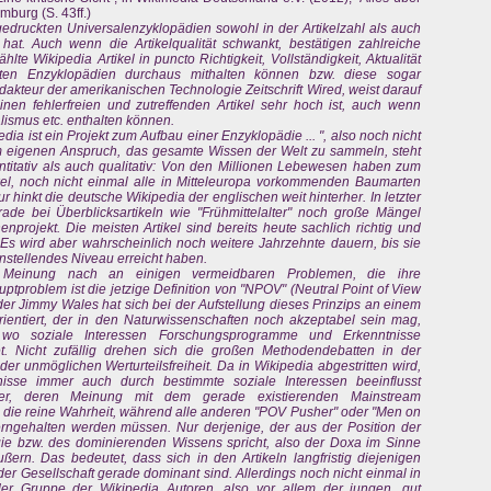
burg (S. 43ff.)
e gedruckten Universalenzyklopädien sowohl in der Artikelzahl als auch
hat. Auch wenn die Artikelqualität schwankt, bestätigen zahlreiche
te Wikipedia Artikel in puncto Richtigkeit, Vollständigkeit, Aktualität
kten Enzyklopädien durchaus mithalten können bzw. diese sogar
dakteur der amerikanischen Technologie Zeitschrift Wired, weist darauf
einen fehlerfreien und zutreffenden Artikel sehr hoch ist, auch wenn
lismus etc. enthalten können.
edia ist ein Projekt zum Aufbau einer Enzyklopädie ... ", also noch nicht
 eigenen Anspruch, das gesamte Wissen der Welt zu sammeln, steht
titativ als auch qualitativ: Von den Millionen Lebewesen haben zum
ikel, noch nicht einmal alle in Mitteleuropa vorkommenden Baumarten
r hinkt die deutsche Wikipedia der englischen weit hinterher. In letzter
erade bei Überblicksartikeln wie "Frühmittelalter" noch große Mängel
enprojekt. Die meisten Artikel sind bereits heute sachlich richtig und
 Es wird aber wahrscheinlich noch weitere Jahrzehnte dauern, bis sie
edenstellendes Niveau erreicht haben.
 Meinung nach an einigen vermeidbaren Problemen, die ihre
tproblem ist die jetzige Definition von "NPOV" (Neutral Point of View
er Jimmy Wales hat sich bei der Aufstellung dieses Prinzips an einem
orientiert, der in den Naturwissenschaften noch akzeptabel sein mag,
 wo soziale Interessen Forschungsprogramme und Erkenntnisse
t. Nicht zufällig drehen sich die großen Methodendebatten in der
r unmöglichen Werturteilsfreiheit. Da in Wikipedia abgestritten wird,
tnisse immer auch durch bestimmte soziale Interessen beeinflusst
er, deren Meinung mit dem gerade existierenden Mainstream
n die reine Wahrheit, während alle anderen "POV Pusher" oder "Men on
erngehalten werden müssen. Nur derjenige, der aus der Position der
gie bzw. des dominierenden Wissens spricht, also der Doxa im Sinne
ern. Das bedeutet, dass sich in den Artikeln langfristig diejenigen
der Gesellschaft gerade dominant sind. Allerdings noch nicht einmal in
der Gruppe der Wikipedia Autoren, also vor allem der jungen, gut