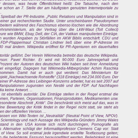
 dessen, was heute Öffentlichkeit heißt: Die Tatsache, nach den
 schon an 7. Stelle der am häufigsten genutzten Internetportale zu
.
Spielball der PR-Industrie. „Public Relations und Manipulation sind in
n einer gut recherchierten Studie. Unter unscheinbaren Pseudonymen
rbeitern während des Faschismus ebenso löschen wie die Abordnung
rsministerium, als der Vertrag über die LkW-Maut (Toll Collect)
re wie BMW, Ebay, Dell, der CIA, der Vatikan manipulierten Einträge.
 wurden Angaben zu Störfällen im AKW Biblis entschärft. CDU und
 FDP-Plappermaul Christian Lindner ließ über eine IP-Adresse im
40 mal ändern. Wikipedia eröffnet für PR-Agenturen ein dauerhaftes
ritär geführt. Der Verein Wikimedia betreibt das deutsche Wikipedia.
rson: Pavel Richter. Er wird mit 90.000 Euro Jahresgehalt und
 Prozent der Autoren des deutschen Wiki haben seit ihrer Anmeldung
kel eingefügt. Dagegen hat Wikimedia-Mitbegründer Achim Raschka
nommen. Damit hat er auch gut verdient: Das Ministerium für
ojekt „Nachwachsende Rohstoffe“ (318 Einträge) mit 234.000 Euro. Der
ner IP-Adresse des Leibinger-Konzerns arbeitet, hat es seit 2007 auf
 Manipulationen zugunsten von Nestlé und der FDP. Auf Nachfragen
 keine Antwort. ...
t ebenfalls autoritär. Die Einträge stellen in der Regel erstmal die
nehmen, Parteien, Organisationen, Finanzprodukten, Medikamenten usw.
gesonderte Abschnitt „Kritik“. Die beschränkt sich meist auf das, was in
ne Bewertung der Kritik findet in der Regel nicht statt, sie steht als
der offiziellen Version. ...
assen von Wiki-Texten ist „Neutralität“ (Neutral Point of View, NPOV).
nd Scientology und nach Aussage des Wikipedia-Gründers Jimmy Wales
stand in den USA konnte sich nicht durchringen, Pornografie als
s Alternative schlägt der Informatikprofessor Clemens Cap vor: Statt
f View. So soll erstmal jede irgendwie erstellte Textfassung gelten;
 die beliebteste Fassung herausgefiltert werden. Beliebigkeit ist eine