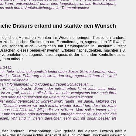
en kann, entsprechend durch eine langjährige private Beschäftigung
inaus auch durch Veröffentlichungen im Themenkomplex.
liche Diskurs erfand und stärkte den Wunsch
e möglichen Menschen konnten ihr Wissen einbringen, Positionen anderer
er zu chaotischen Streitereien um Formulierungen, sogenannten "Editwars".
oßes, sondern auch - verglichen mit Enzyklopädien in Buchform - recht
er Ursachen dieses bemerkenswerten Erfolges nachzudenken, machten z.B.
 verbreiteten die Legende, dass angesichts der fehlenden Kontrolle das so
f gehen müsste.
. 34 f.)
er Teile - doch gelegentlich leidet eben dieses Ganze darunter, wenn
tzt ist. Diese Erfahrung musste in den vergangenen Jahren das wohl
achen: Wikipedia. ...
hen Informationen und kruden Einträgen Schlagzeilen. ...
ne Prinzip gebracht: Wenn jeder mitschreiben kann, kann auch jeder
ist zu groß, als dass alle Artikel vor oder wenigstens kurz nach ihrer
lungen oder Manipulationen hin untersucht werden können.
el einhundertprozentig korrekt sind", räumt Tim Bartel, Mitglied des
. "Deshalb weisen wir auch immer wieder darauf hin, dass es keine
e ausschließlich auf Wikipedia zu stützen. Man sollte immer auch
Kritik an fehler- oder lückenhaften Einträgen richtig sei, habe sich das
iesen. Wir sind in vielen Bereichen sehr gut, oft sogar besser als
isten anderen Enzyklopädien, wird gerade bei diesem Lexikon darauf
 Klar - das ist immer richtig. Aber wird so auch vor dem Brockhaus gewarnt?