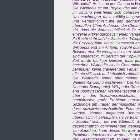
Wikipedia", Hoffmann und Campe in Ham
Die Wikipedia ist ein Projekt, das all
im Umfang weit hinter sich gelassen 
Untersuchungen, dass zufällig ausgewähl
und Verlässlichkeit mit den gedruc
übertreffen. Chris Anderson, der Chefre
hin, dass die Wahrscheinlichkeit für 
einzelne Artikel durchaus Fehler, Vanda
Zu Recht steht auf der Startseite: "Wikip
die Enzyklopädie selbst. Gemessen am
Wikipedia erst am Anfang, sowohl quan
Beispiel erst die wenigsten einen Art
sind abgedeckt. Im Bereich der Popkultu
Zeit wurde häufiger kritisiert, dass g
bestehen. Wikipedia ist ein Generation
beinhalten keine gravierenden Fehler.
alle ein stilistisch und inhaltlich zufri
Die Wikipedia leidet aber meiner
Weiterentwicklung erschweren: Das Haup
Neutraler Standpunkt). Wikipedia-Gründ
eng positivistischen Wahrheitsbegriff 
aber in den Sozialwissenschaften,
beeinflussen, große Probleme bereite
Soziologie um Fragen der möglichen ode
dass sozialwissenschaftliche Erkenn
werden, können diejenigen Benutz
übereinstimmt, behaupten, sie verträte
a Mission" seien, die von Wikipedia f
gesellschaftlich dominierenden Ideolo
von Bourdieu, kann diesen Vorwurf äuß
Positionen durchsetzen werden, die in 
der Gesamtgesellschaft, sondern in 