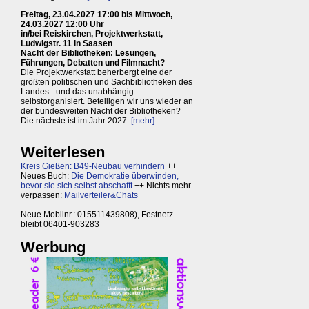
Freitag, 23.04.2027 17:00 bis Mittwoch,
24.03.2027 12:00 Uhr
in/bei Reiskirchen, Projektwerkstatt,
Ludwigstr. 11 in Saasen
Nacht der Bibliotheken: Lesungen,
Führungen, Debatten und Filmnacht?
Die Projektwerkstatt beherbergt eine der
größten politischen und Sachbibliotheken des
Landes - und das unabhängig
selbstorganisiert. Beteiligen wir uns wieder an
der bundesweiten Nacht der Bibliotheken?
Die nächste ist im Jahr 2027.
[mehr]
Weiterlesen
Kreis Gießen: B49-Neubau verhindern
++
Neues Buch:
Die Demokratie überwinden,
bevor sie sich selbst abschafft
++ Nichts mehr
verpassen:
Mailverteiler&Chats
Neue Mobilnr.: 015511439808), Festnetz
bleibt 06401-903283
Werbung