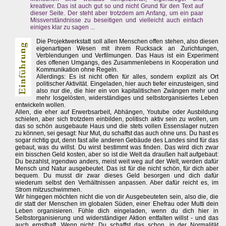
kreativer. Das ist auch gut so und nicht Grund für den Text auf
dieser Seite. Der steht aber trotzdem am Anfang, um ein paar
Missverständnisse zu beseitigen und vielleicht auch einfach
einiges klar zu sagen ...
Die Projektwerkstatt soll allen Menschen offen stehen, also diesen
eigenartigen Wesen mit ihrem Rucksack an Zurichtungen,
Verblendungen und Verfilmungen. Das Haus ist ein Experiment
des offenen Umgangs, des Zusammenlebens in Kooperation und
Kommunikation ohne Regeln.
Allerdings: Es ist nicht offen für alles, sondern explizit als Ort
politischer Aktivität. Eingeladen, hier auch tiefer einzusteigen, sind
also nur die, die hier ein von kapitalitischen Zwängen mehr und
mehr losgelösten, widerständiges und selbstorganisiertes Leben
entwickeln wollen.
Allen, die eher auf Erwerbsarbeit, Abhängen, Youtube oder Ausbildung
schielen, aber sich trotzdem einbilden, politisch aktiv sein zu wollen, um
das so schön ausgebaute Haus und die stets vollen Essenslager nutzen
zu können, sei gesagt: Nur Mut, du schaffst das auch ohne uns. Du hast es
sogar richtig gut, denn fast alle anderen Gebäude des Landes sind für das
gebaut, was du willst. Du wirst bestimmt was finden. Das wird dich zwar
ein bisschen Geld kosten, aber so ist die Welt da draußen halt aufgebaut:
Du bezahlst, irgendwo anders, meist weit weg auf der Welt, werden dafür
Mensch und Natur ausgebeutet. Das ist für die nicht schön, für dich aber
bequem. Du musst dir zwar dieses Geld besorgen und dich dafür
wiederum selbst den Verhältnissen anpassen. Aber dafür reicht es, im
Strom mitzuschwimmen.
Wir hingegen möchten nicht die von dir Ausgebeuteten sein, also die, die
dir statt der Menschen im globalen Süden, einer Ehefrau oder Mutti dein
Leben organisieren. Fühle dich eingeladen, wenn du dich hier in
Selbstorganisierung und widerständiger Aktion entfalten willst - und das
auch ernsthaft. Wenn nicht: Du schaffst das schon, in der Normalität