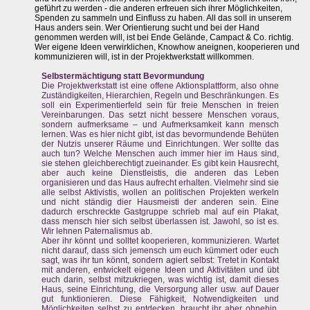
geführt zu werden - die anderen erfreuen sich ihrer Möglichkeiten,
Spenden zu sammeln und Einfluss zu haben. All das soll in unserem
Haus anders sein. Wer Orientierung sucht und bei der Hand
genommen werden will, ist bei Ende Gelände, Campact & Co. richtig.
Wer eigene Ideen verwirklichen, Knowhow aneignen, kooperieren und
kommunizieren will, ist in der Projektwerkstatt willkommen.
Selbstermächtigung statt Bevormundung
Die Projektwerkstatt ist eine offene Aktionsplattform, also ohne
Zuständigkeiten, Hierarchien, Regeln und Beschränkungen. Es
soll ein Experimentierfeld sein für freie Menschen in freien
Vereinbarungen. Das setzt nicht bessere Menschen voraus,
sondern aufmerksame – und Aufmerksamkeit kann mensch
lernen. Was es hier nicht gibt, ist das bevormundende Behüten
der Nutzis unserer Räume und Einrichtungen. Wer sollte das
auch tun? Welche Menschen auch immer hier im Haus sind,
sie stehen gleichberechtigt zueinander. Es gibt kein Hausrecht,
aber auch keine Dienstleistis, die anderen das Leben
organisieren und das Haus aufrecht erhalten. Vielmehr sind sie
alle selbst Aktivistis, wollen an politischen Projekten werkeln
und nicht ständig dier Hausmeisti der anderen sein. Eine
dadurch erschreckte Gastgruppe schrieb mal auf ein Plakat,
dass mensch hier sich selbst überlassen ist. Jawohl, so ist es.
Wir lehnen Paternalismus ab.
Aber ihr könnt und solltet kooperieren, kommunizieren. Wartet
nicht darauf, dass sich jemensch um euch kümmert oder euch
sagt, was ihr tun könnt, sondern agiert selbst: Tretet in Kontakt
mit anderen, entwickelt eigene Ideen und Aktivitäten und übt
euch darin, selbst mitzukriegen, was wichtig ist, damit dieses
Haus, seine Einrichtung, die Versorgung aller usw. auf Dauer
gut funktionieren. Diese Fähigkeit, Notwendigkeiten und
Möglichkeiten selbst zu entdecken, braucht ihr aber ohnehin,