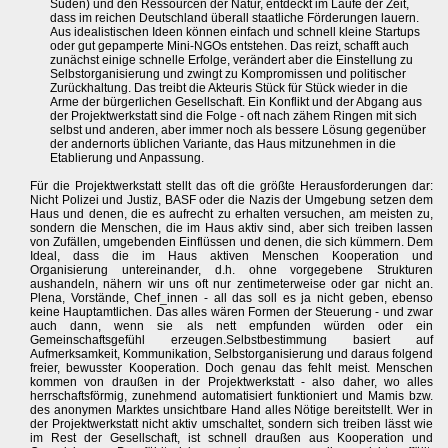
Süden) und den Ressourcen der Natur, entdeckt im Laufe der Zeit,
dass im reichen Deutschland überall staatliche Förderungen lauern.
Aus idealistischen Ideen können einfach und schnell kleine Startups
oder gut gepamperte Mini-NGOs entstehen. Das reizt, schafft auch
zunächst einige schnelle Erfolge, verändert aber die Einstellung zu
Selbstorganisierung und zwingt zu Kompromissen und politischer
Zurückhaltung. Das treibt die Akteuris Stück für Stück wieder in die
Arme der bürgerlichen Gesellschaft. Ein Konflikt und der Abgang aus
der Projektwerkstatt sind die Folge - oft nach zähem Ringen mit sich
selbst und anderen, aber immer noch als bessere Lösung gegenüber
der andernorts üblichen Variante, das Haus mitzunehmen in die
Etablierung und Anpassung.
Für die Projektwerkstatt stellt das oft die größte Herausforderungen dar:
Nicht Polizei und Justiz, BASF oder die Nazis der Umgebung setzen dem
Haus und denen, die es aufrecht zu erhalten versuchen, am meisten zu,
sondern die Menschen, die im Haus aktiv sind, aber sich treiben lassen
von Zufällen, umgebenden Einflüssen und denen, die sich kümmern. Dem
Ideal, dass die im Haus aktiven Menschen Kooperation und
Organisierung untereinander, d.h. ohne vorgegebene Strukturen
aushandeln, nähern wir uns oft nur zentimeterweise oder gar nicht an.
Plena, Vorstände, Chef_innen - all das soll es ja nicht geben, ebenso
keine Hauptamtlichen. Das alles wären Formen der Steuerung - und zwar
auch dann, wenn sie als nett empfunden würden oder ein
Gemeinschaftsgefühl erzeugen.Selbstbestimmung basiert auf
Aufmerksamkeit, Kommunikation, Selbstorganisierung und daraus folgend
freier, bewusster Kooperation. Doch genau das fehlt meist. Menschen
kommen von draußen in der Projektwerkstatt - also daher, wo alles
herrschaftsförmig, zunehmend automatisiert funktioniert und Mamis bzw.
des anonymen Marktes unsichtbare Hand alles Nötige bereitstellt. Wer in
der Projektwerkstatt nicht aktiv umschaltet, sondern sich treiben lässt wie
im Rest der Gesellschaft, ist schnell draußen aus Kooperation und