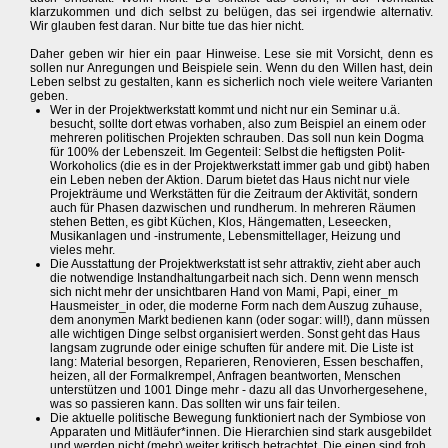
klarzukommen und dich selbst zu belügen, das sei irgendwie alternativ.
Wir glauben fest daran. Nur bitte tue das hier nicht.
Daher geben wir hier ein paar Hinweise. Lese sie mit Vorsicht, denn es
sollen nur Anregungen und Beispiele sein. Wenn du den Willen hast, dein
Leben selbst zu gestalten, kann es sicherlich noch viele weitere Varianten
geben.
Wer in der Projektwerkstatt kommt und nicht nur ein Seminar u.ä.
besucht, sollte dort etwas vorhaben, also zum Beispiel an einem oder
mehreren politischen Projekten schrauben. Das soll nun kein Dogma
für 100% der Lebenszeit. Im Gegenteil: Selbst die heftigsten Polit-
Workoholics (die es in der Projektwerkstatt immer gab und gibt) haben
ein Leben neben der Aktion. Darum bietet das Haus nicht nur viele
Projekträume und Werkstätten für die Zeitraum der Aktivität, sondern
auch für Phasen dazwischen und rundherum. In mehreren Räumen
stehen Betten, es gibt Küchen, Klos, Hängematten, Leseecken,
Musikanlagen und -instrumente, Lebensmittellager, Heizung und
vieles mehr.
Die Ausstattung der Projektwerkstatt ist sehr attraktiv, zieht aber auch
die notwendige Instandhaltungarbeit nach sich. Denn wenn mensch
sich nicht mehr der unsichtbaren Hand von Mami, Papi, einer_m
Hausmeister_in oder, die moderne Form nach dem Auszug zuhause,
dem anonymen Markt bedienen kann (oder sogar: will!), dann müssen
alle wichtigen Dinge selbst organisiert werden. Sonst geht das Haus
langsam zugrunde oder einige schuften für andere mit. Die Liste ist
lang: Material besorgen, Reparieren, Renovieren, Essen beschaffen,
heizen, all der Formalkrempel, Anfragen beantworten, Menschen
unterstützen und 1001 Dinge mehr - dazu all das Unvorhergesehene,
was so passieren kann. Das sollten wir uns fair teilen.
Die aktuelle politische Bewegung funktioniert nach der Symbiose von
Apparaten und Mitläufer*innen. Die Hierarchien sind stark ausgebildet
und werden nicht (mehr) weiter kritisch betrachtet. Die einen sind froh,