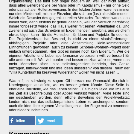
Organisierung. Das fühlt sich sogar bequem an, weil gar nicht auffällt,
dass alles weitergeht wie bei Mami oder im Kapitalismus - nur ohne Geld
oder patriachaler Rollenzuweisung. In den letzten Jahren waren es immer
nur eine Minderheit, mitunter Einzelne, die sich um (fast) alles kümmerten.
Welch ein Desaster des gegenkulturellen Versuchs. Trotzdem war es das
immer wert, denn erstens ist genau deshalb, weil der Versuch hartnäckig
immer fortgesetzt wurde, das Haus weiter mit seinen Potentialen da. Und
zweitens ist auch das Scheitern im Experiment ein Ergebnis, aus welchem
etwas folgen kann - für die Menschen, für Ideen und Projekte. So oder so:
Die Projektwerkstatt hat Bestand, ist nicht zu einem staatsförderungs-
abhängigen Projekte oder eine Ansammlung klein-kommerzieller
Einrichtungen geworden, auch zu keinem Schöner-Wohnen-Projekt oder
einfach untergegangen. Hier gibt es immer noch kein Eigentum. Wer die
eigenen Arbeits- und Lebensperformance verbessern will, verbessert für
alle anderen mit. Wie viel bunter und besser nutzbar wäre es, wenn das
mehr Menschen täten, also selbstorganisiert handeln, das Ganze
mittragen, miteinwickeln und ihre Ideen umsetzen? Von diesem Traum der
"Villa Kunterbunt für kreativen Widerstand" wollen wir nicht lassen ...
Was hilft, ist schwierig zu sagen. Oft herrscht nur Ohnmacht, die sich in
Überlegungen ausdrückt, wie es besser gehen könnte. Diese Seite ist
eher eine Baustelle, wie das Leben selbst ... Es folgen Texte, die im Laufe
der Zeit als Beschreibung oder Appell verfasst wurden. Viele Texte sind
nie geschrieben worden, denn etliche Bewohnis der Projektwerkstatt
fanden nicht nur das selbstorganisierte Leben zu anstrengend, sondern
auch die Idee, ihre eigenen Vorstellungen zu der Frage mal zu benennen
oder niederzuschreiben.