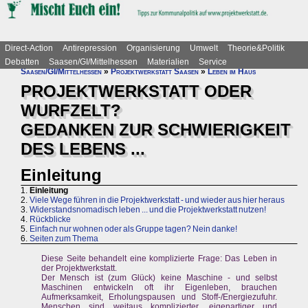
Direct-Action
Antirepression
Organisierung
Umwelt
Theorie&Politik
Debatten
Saasen/GI/Mittelhessen
Materialien
Service
Saasen/GI/Mittelhessen
»
Projektwerkstatt Saasen
»
Leben im Haus
PROJEKTWERKSTATT ODER
WURFZELT?
GEDANKEN ZUR SCHWIERIGKEIT
DES LEBENS ...
Einleitung
1.
Einleitung
2.
Viele Wege führen in die Projektwerkstatt - und wieder aus hier heraus
3.
Widerstandsnomadisch leben ... und die Projektwerkstatt nutzen!
4.
Rückblicke
5.
Einfach nur wohnen oder als Gruppe tagen? Nein danke!
6.
Seiten zum Thema
Diese Seite behandelt eine komplizierte Frage: Das Leben in
der Projektwerkstatt.
Der Mensch ist (zum Glück) keine Maschine - und selbst
Maschinen entwickeln oft ihr Eigenleben, brauchen
Aufmerksamkeit, Erholungspausen und Stoff-/Energiezufuhr.
Menschen sind weitaus komplizierter, eigenartiger und