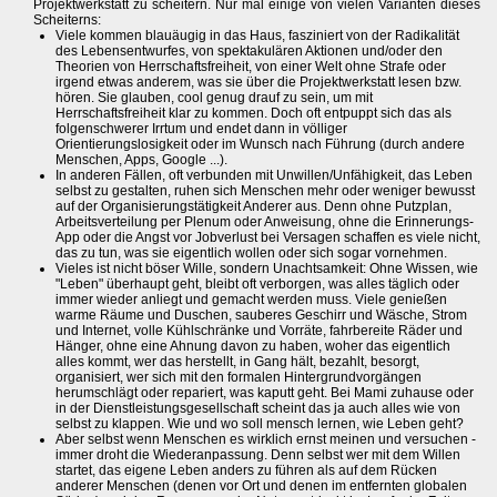
Projektwerkstatt zu scheitern. Nur mal einige von vielen Varianten dieses
Scheiterns:
Viele kommen blauäugig in das Haus, fasziniert von der Radikalität
des Lebensentwurfes, von spektakulären Aktionen und/oder den
Theorien von Herrschaftsfreiheit, von einer Welt ohne Strafe oder
irgend etwas anderem, was sie über die Projektwerkstatt lesen bzw.
hören. Sie glauben, cool genug drauf zu sein, um mit
Herrschaftsfreiheit klar zu kommen. Doch oft entpuppt sich das als
folgenschwerer Irrtum und endet dann in völliger
Orientierungslosigkeit oder im Wunsch nach Führung (durch andere
Menschen, Apps, Google ...).
In anderen Fällen, oft verbunden mit Unwillen/Unfähigkeit, das Leben
selbst zu gestalten, ruhen sich Menschen mehr oder weniger bewusst
auf der Organisierungstätigkeit Anderer aus. Denn ohne Putzplan,
Arbeitsverteilung per Plenum oder Anweisung, ohne die Erinnerungs-
App oder die Angst vor Jobverlust bei Versagen schaffen es viele nicht,
das zu tun, was sie eigentlich wollen oder sich sogar vornehmen.
Vieles ist nicht böser Wille, sondern Unachtsamkeit: Ohne Wissen, wie
"Leben" überhaupt geht, bleibt oft verborgen, was alles täglich oder
immer wieder anliegt und gemacht werden muss. Viele genießen
warme Räume und Duschen, sauberes Geschirr und Wäsche, Strom
und Internet, volle Kühlschränke und Vorräte, fahrbereite Räder und
Hänger, ohne eine Ahnung davon zu haben, woher das eigentlich
alles kommt, wer das herstellt, in Gang hält, bezahlt, besorgt,
organisiert, wer sich mit den formalen Hintergrundvorgängen
herumschlägt oder repariert, was kaputt geht. Bei Mami zuhause oder
in der Dienstleistungsgesellschaft scheint das ja auch alles wie von
selbst zu klappen. Wie und wo soll mensch lernen, wie Leben geht?
Aber selbst wenn Menschen es wirklich ernst meinen und versuchen -
immer droht die Wiederanpassung. Denn selbst wer mit dem Willen
startet, das eigene Leben anders zu führen als auf dem Rücken
anderer Menschen (denen vor Ort und denen im entfernten globalen