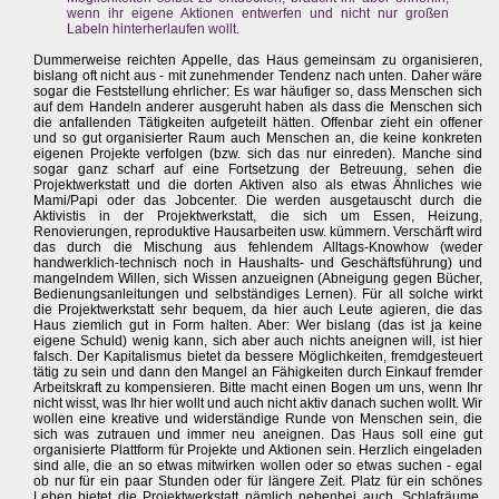
wenn ihr eigene Aktionen entwerfen und nicht nur großen
Labeln hinterherlaufen wollt.
Dummerweise reichten Appelle, das Haus gemeinsam zu organisieren,
bislang oft nicht aus - mit zunehmender Tendenz nach unten. Daher wäre
sogar die Feststellung ehrlicher: Es war häufiger so, dass Menschen sich
auf dem Handeln anderer ausgeruht haben als dass die Menschen sich
die anfallenden Tätigkeiten aufgeteilt hätten. Offenbar zieht ein offener
und so gut organisierter Raum auch Menschen an, die keine konkreten
eigenen Projekte verfolgen (bzw. sich das nur einreden). Manche sind
sogar ganz scharf auf eine Fortsetzung der Betreuung, sehen die
Projektwerkstatt und die dorten Aktiven also als etwas Ähnliches wie
Mami/Papi oder das Jobcenter. Die werden ausgetauscht durch die
Aktivistis in der Projektwerkstatt, die sich um Essen, Heizung,
Renovierungen, reproduktive Hausarbeiten usw. kümmern. Verschärft wird
das durch die Mischung aus fehlendem Alltags-Knowhow (weder
handwerklich-technisch noch in Haushalts- und Geschäftsführung) und
mangelndem Willen, sich Wissen anzueignen (Abneigung gegen Bücher,
Bedienungsanleitungen und selbständiges Lernen). Für all solche wirkt
die Projektwerkstatt sehr bequem, da hier auch Leute agieren, die das
Haus ziemlich gut in Form halten. Aber: Wer bislang (das ist ja keine
eigene Schuld) wenig kann, sich aber auch nichts aneignen will, ist hier
falsch. Der Kapitalismus bietet da bessere Möglichkeiten, fremdgesteuert
tätig zu sein und dann den Mangel an Fähigkeiten durch Einkauf fremder
Arbeitskraft zu kompensieren. Bitte macht einen Bogen um uns, wenn Ihr
nicht wisst, was Ihr hier wollt und auch nicht aktiv danach suchen wollt. Wir
wollen eine kreative und widerständige Runde von Menschen sein, die
sich was zutrauen und immer neu aneignen. Das Haus soll eine gut
organisierte Plattform für Projekte und Aktionen sein. Herzlich eingeladen
sind alle, die an so etwas mitwirken wollen oder so etwas suchen - egal
ob nur für ein paar Stunden oder für längere Zeit. Platz für ein schönes
Leben bietet die Projektwerkstatt nämlich nebenbei auch. Schlafräume,