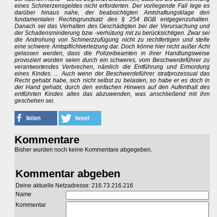
eines Schmerzensgeldes nicht erforderten. Der vorliegende Fall lege es
darüber hinaus nahe, der beabsichtigten Amtshaftungsklage den
fundamentalen Rechtsgrundsatz des § 254 BGB entgegenzuhalten.
Danach sei das Verhalten des Geschädigten bei der Verursachung und
der Schadensminderung bzw. -verhütung mit zu berücksichtigen. Zwar sei
die Androhung von Schmerzzufügung nicht zu rechtfertigen und stelle
eine schwere Amtspflichtverletzung dar. Doch könne hier nicht außer Acht
gelassen werden, dass die Polizeibeamten in ihrer Handlungsweise
provoziert worden seien durch ein schweres, vom Beschwerdeführer zu
verantwortendes Verbrechen, nämlich die Entführung und Ermordung
eines Kindes. ... Auch wenn der Beschwerdeführer strafprozessual das
Recht gehabt habe, sich nicht selbst zu belasten, so habe er es doch in
der Hand gehabt, durch den einfachen Hinweis auf den Aufenthalt des
entführten Kindes alles das abzuwenden, was anschließend mit ihm
geschehen sei.
Kommentare
Bisher wurden noch keine Kommentare abgegeben.
Kommentar abgeben
Deine aktuelle Netzadresse: 216.73.216.216
Name
Kommentar