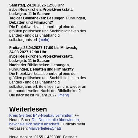
Samstag, 24.10.2026 12:00 Uhr
in/bei Reiskirchen, Projektwerkstatt,
Ludwigstr. 11 in Saasen
Tag der Bibliotheken: Lesungen, Führungen,
Debatten und Filmnacht?
Die Projektwerkstatt beherbergt eine der
größten politischen und Sachbibliotheken des
Landes - und das unabhängig
selbstorganisiert.
[mehr]
Freitag, 23.04.2027 17:00 bis Mittwoch,
24.03.2027 12:00 Uhr
in/bei Reiskirchen, Projektwerkstatt,
Ludwigstr. 11 in Saasen
Nacht der Bibliotheken: Lesungen,
Führungen, Debatten und Filmnacht?
Die Projektwerkstatt beherbergt eine der
größten politischen und Sachbibliotheken des
Landes - und das unabhängig
selbstorganisiert. Beteiligen wir uns wieder an
der bundesweiten Nacht der Bibliotheken?
Die nächste ist im Jahr 2027.
[mehr]
Weiterlesen
Kreis Gießen: B49-Neubau verhindern
++
Neues Buch:
Die Demokratie überwinden,
bevor sie sich selbst abschafft
++ Nichts mehr
verpassen:
Mailverteiler&Chats
Neue Mobilnr.: 015511439808), Festnetz