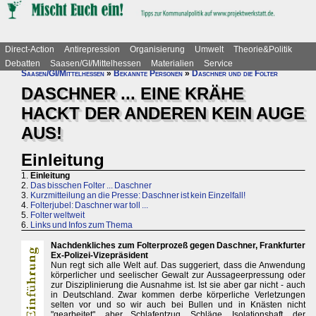
Direct-Action
Antirepression
Organisierung
Umwelt
Theorie&Politik
Debatten
Saasen/GI/Mittelhessen
Materialien
Service
Saasen/GI/Mittelhessen
»
Bekannte Personen
»
Daschner und die Folter
DASCHNER ... EINE KRÄHE
HACKT DER ANDEREN KEIN AUGE
AUS!
Einleitung
1.
Einleitung
2.
Das bisschen Folter ... Daschner
3.
Kurzmitteilung an die Presse: Daschner ist kein Einzelfall!
4.
Folterjubel: Daschner war toll ...
5.
Folter weltweit
6.
Links und Infos zum Thema
Nachdenkliches zum Folterprozeß gegen Daschner, Frankfurter
Ex-Polizei-Vizepräsident
Nun regt sich alle Welt auf. Das suggeriert, dass die Anwendung
körperlicher und seelischer Gewalt zur Aussageerpressung oder
zur Disziplinierung die Ausnahme ist. Ist sie aber gar nicht - auch
in Deutschland. Zwar kommen derbe körperliche Verletzungen
selten vor und so wir auch bei Bullen und in Knästen nicht
"gearbeitet", aber Schlafentzug, Schläge, Isolationshaft, der