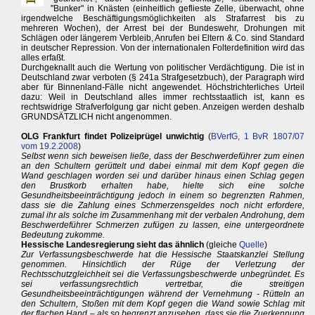
"Bunker" in Knästen (einheitlich geflieste Zelle, überwacht, ohne
irgendwelche Beschäftigungsmöglichkeiten als Strafarrest bis zu
mehreren Wochen), der Arrest bei der Bundeswehr, Drohungen mit
Schlägen oder längerem Verbleib, Anrufen bei Eltern & Co. sind Standard
in deutscher Repression. Von der internationalen Folterdefinition wird das
alles erfaßt.
Durchgeknallt auch die Wertung von politischer Verdächtigung. Die ist in
Deutschland zwar verboten (§ 241a Strafgesetzbuch), der Paragraph wird
aber für Binnenland-Fälle nicht angewendet. Höchstrichterliches Urteil
dazu: Weil in Deutschland alles immer rechtsstaatlich ist, kann es
rechtswidrige Strafverfolgung gar nicht geben. Anzeigen werden deshalb
GRUNDSÄTZLICH nicht angenommen.
OLG Frankfurt findet Polizeiprügel unwichtig
(
BVerfG, 1 BvR 1807/07
vom 19.2.2008
)
Selbst wenn sich beweisen ließe, dass der Beschwerdeführer zum einen
an den Schultern gerüttelt und dabei einmal mit dem Kopf gegen die
Wand geschlagen worden sei und darüber hinaus einen Schlag gegen
den Brustkorb erhalten habe, hielte sich eine solche
Gesundheitsbeeinträchtigung jedoch in einem so begrenzten Rahmen,
dass sie die Zahlung eines Schmerzensgeldes noch nicht erfordere,
zumal ihr als solche im Zusammenhang mit der verbalen Androhung, dem
Beschwerdeführer Schmerzen zufügen zu lassen, eine untergeordnete
Bedeutung zukomme.
Hessische Landesregierung sieht das ähnlich
(gleiche
Quelle
)
Zur Verfassungsbeschwerde hat die Hessische Staatskanzlei Stellung
genommen. Hinsichtlich der Rüge der Verletzung der
Rechtsschutzgleichheit sei die Verfassungsbeschwerde unbegründet. Es
sei verfassungsrechtlich vertretbar, die streitigen
Gesundheitsbeeinträchtigungen während der Vernehmung - Rütteln an
den Schultern, Stoßen mit dem Kopf gegen die Wand sowie Schlag mit
der flachen Hand – als so begrenzt anzusehen, dass sie die Zuerkennung