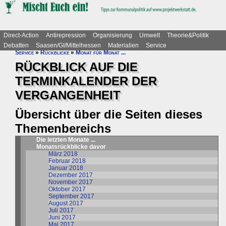
Direct-Action
Antirepression
Organisierung
Umwelt
Theorie&Politik
Debatten
Saasen/GI/Mittelhessen
Materialien
Service
Service
»
Rückblicke
»
Monat für Monat ...
RÜCKBLICK AUF DIE
TERMINKALENDER DER
VERGANGENHEIT
Übersicht über die Seiten dieses
Themenbereichs
Die letzten Monate ...
Monatsrückblicke davor
März 2018
Februar 2018
Januar 2018
Dezember 2017
November 2017
Oktober 2017
September 2017
August 2017
Juli 2017
Juni 2017
Mai 2017