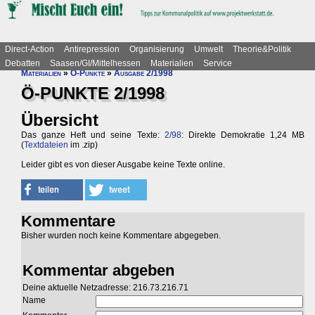
Direct-Action
Antirepression
Organisierung
Umwelt
Theorie&Politik
Debatten
Saasen/GI/Mittelhessen
Materialien
Service
Materialien
»
Ö-Punkte
»
Ausgabe 2/1998
Ö-PUNKTE 2/1998
Übersicht
Das ganze Heft und seine Texte:
2/98
: Direkte Demokratie 1,24 MB
(
Textdateien
im .zip)
Leider gibt es von dieser Ausgabe keine Texte online.
Kommentare
Bisher wurden noch keine Kommentare abgegeben.
Kommentar abgeben
Deine aktuelle Netzadresse: 216.73.216.71
Name