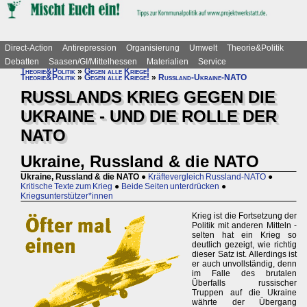
Direct-Action
Antirepression
Organisierung
Umwelt
Theorie&Politik
Debatten
Saasen/GI/Mittelhessen
Materialien
Service
Theorie&Politik
»
Gegen alle Kriege!
Theorie&Politik
»
Gegen alle Kriege!
»
Russland-Ukraine-NATO
RUSSLANDS KRIEG GEGEN DIE
UKRAINE - UND DIE ROLLE DER
NATO
Ukraine, Russland & die NATO
Ukraine, Russland & die NATO
●
Kräftevergleich Russland-NATO
●
Kritische Texte zum Krieg
●
Beide Seiten unterdrücken
●
Kriegsunterstützer*innen
Krieg ist die Fortsetzung der
Politik mit anderen Mitteln -
selten hat ein Krieg so
deutlich gezeigt, wie richtig
dieser Satz ist. Allerdings ist
er auch unvollständig, denn
im Falle des brutalen
Überfalls russischer
Truppen auf die Ukraine
währte der Übergang