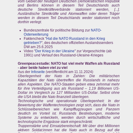
vom Gebiet der heutigen Deutschen Demokratischen Republik
und Berlins können in diesem Teil Deutschlands auch
deutsche Streitkräfteverbände stationiert werden, [...].
Ausländische Streitkräfte und Atomwaffen oder deren Träger
werden in diesem Teil Deutschlands weder stationiert noch
dorthin verlegt.
Bundeszentrale für politische Bildung zur
NATO-
Osterweiterung
Faktencheck "
Hat die NATO Russland in den Krieg
getrieben?
", des deutschen offiziellen Auslandssenders
DW am 25.6.2025
Video "
Der Krieg in der Ukraine
" zur Vorgeschichte (ab
1991) und Verlauf des Russland-Ukraine-Krieges
Greenpeacestudie: NATO hat viel mehr Waffen als Russland
- aber beide haben viel zu viel
Aus der
Infoseite
(veröffentlicht am 11.11.2024)
Überlegenheit der Nato in Zahlen: Die militärischen
Kapazitäten der Nato übertreffen die Russlands in nahezu
allen Aspekten. Die NATO-Staaten geben etwa zehnmal mehr
für ihre Verteidigung aus als Russland – 1,19 Billionen US-
Dollar im Vergleich zu 127 Milliarden US-Dollar. Selbst ohne
die USA bleibt die Nato finanziell überlegen.
Technologische und operationale Überlegenheit: In der
Bewertung der Waffentechnologien zeigt sich, dass die Nato in
Schlüsselbereichen wie Kampfflugzeugen und Panzern
deutlich im Vorteil ist. Russlands Bestrebungen, moderne
Systeme zu entwickeln, werden durch wirtschaftliche und
technologische Engpässe stark eingeschränkt.
Truppenstärke und Einsatzbereitschaft: Mit über drei Millionen
aktiven Soldat:innen hat die Nato auch in Bezug auf die