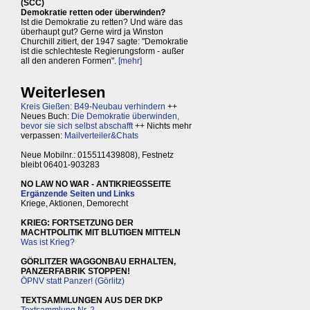
(SCC)
Demokratie retten oder überwinden?
Ist die Demokratie zu retten? Und wäre das
überhaupt gut? Gerne wird ja Winston
Churchill zitiert, der 1947 sagte: "Demokratie
ist die schlechteste Regierungsform - außer
all den anderen Formen".
[mehr]
Weiterlesen
Kreis Gießen: B49-Neubau verhindern
++
Neues Buch:
Die Demokratie überwinden,
bevor sie sich selbst abschafft
++ Nichts mehr
verpassen:
Mailverteiler&Chats
Neue Mobilnr.: 015511439808), Festnetz
bleibt 06401-903283
NO LAW NO WAR - ANTIKRIEGSSEITE
Ergänzende Seiten und Links
Kriege, Aktionen, Demorecht
KRIEG: FORTSETZUNG DER
MACHTPOLITIK MIT BLUTIGEN MITTELN
Was ist Krieg?
GÖRLITZER WAGGONBAU ERHALTEN,
PANZERFABRIK STOPPEN!
ÖPNV statt Panzer! (Görlitz)
TEXTSAMMLUNGEN AUS DER DKP