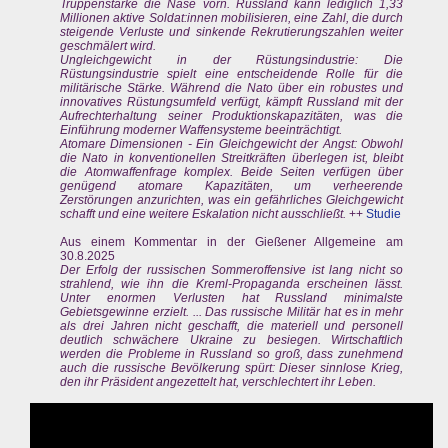
Truppenstärke die Nase vorn. Russland kann lediglich 1,33
Millionen aktive Soldat:innen mobilisieren, eine Zahl, die durch
steigende Verluste und sinkende Rekrutierungszahlen weiter
geschmälert wird.
Ungleichgewicht in der Rüstungsindustrie: Die
Rüstungsindustrie spielt eine entscheidende Rolle für die
militärische Stärke. Während die Nato über ein robustes und
innovatives Rüstungsumfeld verfügt, kämpft Russland mit der
Aufrechterhaltung seiner Produktionskapazitäten, was die
Einführung moderner Waffensysteme beeinträchtigt.
Atomare Dimensionen - Ein Gleichgewicht der Angst: Obwohl
die Nato in konventionellen Streitkräften überlegen ist, bleibt
die Atomwaffenfrage komplex. Beide Seiten verfügen über
genügend atomare Kapazitäten, um verheerende
Zerstörungen anzurichten, was ein gefährliches Gleichgewicht
schafft und eine weitere Eskalation nicht ausschließt.
++
Studie
Aus einem Kommentar in der Gießener Allgemeine am
30.8.2025
Der Erfolg der russischen Sommeroffensive ist lang nicht so
strahlend, wie ihn die Kreml-Propaganda erscheinen lässt.
Unter enormen Verlusten hat Russland minimalste
Gebietsgewinne erzielt. ... Das russische Militär hat es in mehr
als drei Jahren nicht geschafft, die materiell und personell
deutlich schwächere Ukraine zu besiegen. Wirtschaftlich
werden die Probleme in Russland so groß, dass zunehmend
auch die russische Bevölkerung spürt: Dieser sinnlose Krieg,
den ihr Präsident angezettelt hat, verschlechtert ihr Leben.