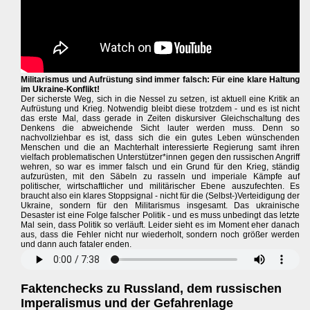
Militarismus und Aufrüstung sind immer falsch: Für eine klare Haltung
im Ukraine-Konflikt!
Der sicherste Weg, sich in die Nessel zu setzen, ist aktuell eine Kritik an
Aufrüstung und Krieg. Notwendig bleibt diese trotzdem - und es ist nicht
das erste Mal, dass gerade in Zeiten diskursiver Gleichschaltung des
Denkens die abweichende Sicht lauter werden muss. Denn so
nachvollziehbar es ist, dass sich die ein gutes Leben wünschenden
Menschen und die an Machterhalt interessierte Regierung samt ihren
vielfach problematischen Unterstützer*innen gegen den russischen Angriff
wehren, so war es immer falsch und ein Grund für den Krieg, ständig
aufzurüsten, mit den Säbeln zu rasseln und imperiale Kämpfe auf
politischer, wirtschaftlicher und militärischer Ebene auszufechten. Es
braucht also ein klares Stoppsignal - nicht für die (Selbst-)Verteidigung der
Ukraine, sondern für den Militarismus insgesamt. Das ukrainische
Desaster ist eine Folge falscher Politik - und es muss unbedingt das letzte
Mal sein, dass Politik so verläuft. Leider sieht es im Moment eher danach
aus, dass die Fehler nicht nur wiederholt, sondern noch größer werden
und dann auch fataler enden.
Faktenchecks zu Russland, dem russischen
Imperalismus und der Gefahrenlage