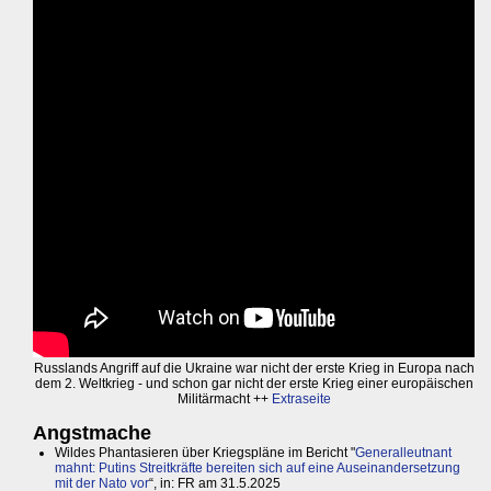
Russlands Angriff auf die Ukraine war nicht der erste Krieg in Europa nach
dem 2. Weltkrieg - und schon gar nicht der erste Krieg einer europäischen
Militärmacht ++
Extraseite
Angstmache
Wildes Phantasieren über Kriegspläne im Bericht "
Generalleutnant
mahnt: Putins Streitkräfte bereiten sich auf eine Auseinandersetzung
mit der Nato vor
“, in: FR am 31.5.2025