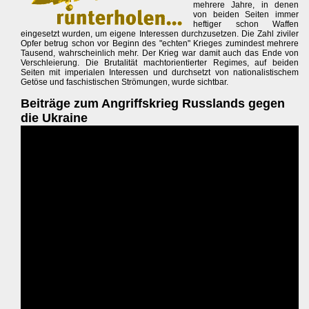
mehrere Jahre, in denen
von beiden Seiten immer
heftiger schon Waffen
eingesetzt wurden, um eigene Interessen durchzusetzen. Die Zahl ziviler
Opfer betrug schon vor Beginn des "echten" Krieges zumindest mehrere
Tausend, wahrscheinlich mehr. Der Krieg war damit auch das Ende von
Verschleierung. Die Brutalität machtorientierter Regimes, auf beiden
Seiten mit imperialen Interessen und durchsetzt von nationalistischem
Getöse und faschistischen Strömungen, wurde sichtbar.
Beiträge zum Angriffskrieg Russlands gegen
die Ukraine