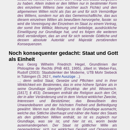
zu haben. Allein indem er den Willen nur in bestimmter Form
des einzelnen Willens (wie nachher auch Fichte) und den
allgemeinen Willen nicht als (las an und für sich Vernünftige
des Willens, sondern nur als das Gemeinschaftliche, das aus
diesem einzelnen Willen als bewußtem hervorgehe, fasste: so
wird die Vereinigung der Einzelnen im Staat zu einem Vertrag,
der somit ihre Willkür, Meinung und beliebige, ausdrückliche
Einwilligung zur Grundlage hat, und es folgen die weiteren
bloß verständigen, das an und für sich seiende Göttliche und
dessen absolute Autorität und Majestät zerstörenden
Konsequenzen.
Noch konsequenter gedacht: Staat und Gott
als Einheit
Aus Georg Wilhelm Friedrich Hegel, Grundlinien der
Philosphie de Rechts (PhB 483, 1995), zitiert in: Weber-Fas,
Rudolf (2003): Staatsdenker der Moderne, UTB Mohr Siebeck
in Tübingen (S. 262 f.,
mehr Auszüge ...
)
...; denn selbst Staat, Gesetze und Pflichten sind in ihrer
Wirklichkeit ein Bestimmtes, das in eine höhere Sphäre als in
seine Grundlage übergeht (Encyklop. der phil. Wissensch.
[1817], § 453). Deswegen enthält die Religion auch den Ort,
der in aller Veränderung und in dem Verlust wirklicher Zwecke,
Interessen und Besitztümer, das Bewußtsein des
Unwandelbaren und der höchsten Freiheit und Befriedigung
gewährt. Wenn nun die Religion so die Grundlage ausmacht,
welche das Sittliche überhaupt und näher die Natur des Staats
als den göttlichen Willen enthält, so ist es zugleich nur
Grundlage, was sie ist, und hier ist es, worin beide
auseinandergehen. Der Staat ist göttlicher Wille als
gegenwärtiger, sich zur wirklichen Gestalt und Organisation