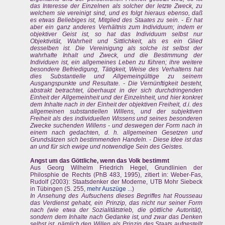
das Interesse der Einzelnen als solcher der letzte Zweck, zu
welchem sie vereinigt sind, und es folgt hieraus ebenso, daß
es etwas Beliebiges ist, Mitglied des Staates zu sein. - Er hat
aber ein ganz anderes Verhältnis zum Individuum; indem er
objektiver Geist ist, so hat das Individuum selbst nur
Objektivität, Wahrheit und Sittlichkeit, als es ein Glied
desselben ist. Die Vereinigung als solche ist selbst der
wahrhafte Inhalt und Zweck, und die Bestimmung der
Individuen ist, ein allgemeines Leben zu führen; ihre weitere
besondere Befriedigung, Tätigkeit, Weise des Verhaltens hat
dies Substantielle und Allgemeingültige zu seinem
Ausgangspunkte und Resultate. - Die Vernünftigkeit besteht,
abstrakt betrachtet, überhaupt in der sich durchdringenden
Einheit der Allgemeinheit und der Einzelnheit, und hier konkret
dem Inhalte nach in der Einheit der objektiven Freiheit, d.i. des
allgemeinen substantiellen Willens, und der subjektiven
Freiheit als des individuellen Wissens und seines besonderen
Zwecke suchenden Willens - und deswegen der Form nach in
einem nach gedachten, d. h. allgemeinen Gesetzen und
Grundsätzen sich bestimmenden Handeln. - Diese Idee ist das
an und für sich ewige und notwendige Sein des Geistes.
Angst um das Göttliche, wenn das Volk bestimmt
Aus Georg Wilhelm Friedrich Hegel, Grundlinien der
Philosphie de Rechts (PhB 483, 1995), zitiert in: Weber-Fas,
Rudolf (2003): Staatsdenker der Moderne, UTB Mohr Siebeck
in Tübingen (S. 255,
mehr Auszüge ...
)
In Ansehung des Aufsuchens dieses Begriffes hat Rousseau
das Verdienst gehabt, ein Prinzip, das nicht nur seiner Form
nach (wie etwa der Sozialitätstrieb, die göttliche Autorität),
sondern dem Inhalte nach Gedanke ist, und zwar das Denken
selbst ist, nämlich den Willen als Prinzip des Staats aufgestellt