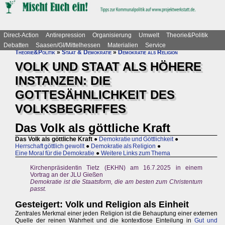
Direct-Action
Antirepression
Organisierung
Umwelt
Theorie&Politik
Debatten
Saasen/GI/Mittelhessen
Materialien
Service
Theorie&Politik
»
Staat & Demokratie
»
Demokratie als Religion
VOLK UND STAAT ALS HÖHERE
INSTANZEN: DIE
GOTTESÄHNLICHKEIT DES
VOLKSBEGRIFFES
Das Volk als göttliche Kraft
Das Volk als göttliche Kraft
●
Demokratie und Göttlichkeit
●
Herrschaft göttlich gewollt
●
Demokratie als Religion
●
Eine Moral für die Demokratie
●
Weitere Links zum Thema
Kirchenpräsidentin Tietz (EKHN) am 16.7.2025 in einem
Vortrag an der JLU Gießen
Demokratie ist die Staatsform, die am besten zum Christentum
passt.
Gesteigert: Volk und Religion als Einheit
Zentrales Merkmal einer jeden Religion ist die Behauptung einer externen
Quelle der reinen Wahrheit und die kontextlose Einteilung in
Gut und