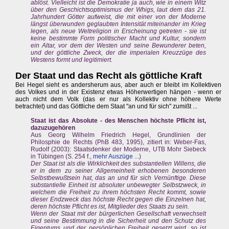
ablöst. Vielleicht ist die Demokratie ja auch, wie in einem Witz
über den Geschichtsoptimismus der Whigs, laut dem das 21.
Jahrhundert Götter aufweist, die mit einer von der Moderne
längst überwunden geglaubten Intensität miteinander im Krieg
legen, als neue Weltreligion in Erscheinung getreten - sie ist
keine bestimmte Form politischer Macht und Kultur, sondern
ein Altar, vor dem der Westen und seine Bewunderer beten,
und der göttliche Zweck, der die imperialen Kreuzzüge des
Westens formt und legitimiert.
Der Staat und das Recht als göttliche Kraft
Bei Hegel sieht es andersherum aus, aber auch er bleibt im Kollektiven
des Volkes und in der Existenz etwas Höherwertigen hängen - wenn er
auch nicht dem Volk (das er nur als Kollektiv ohne höhere Werte
betrachtet) und das Göttliche dem Staat "an und für sich" zumißt ...
Staat ist das Absolute - des Menschen höchste Pflicht ist,
dazuzugehören
Aus Georg Wilhelm Friedrich Hegel, Grundlinien der
Philosphie de Rechts (PhB 483, 1995), zitiert in: Weber-Fas,
Rudolf (2003): Staatsdenker der Moderne, UTB Mohr Siebeck
in Tübingen (S. 254 f.,
mehr Auszüge ...
)
Der Staat ist als die Wirklichkeit des substantiellen Willens, die
er in dem zu seiner Allgemeinheit erhobenen besonderen
Selbstbewußtsein hat, das an und für sich Vernünftige. Diese
substantielle Einheit ist absoluter unbewegter Selbstzweck, in
welchem die Freiheit zu ihrem höchsten Recht kommt, sowie
dieser Endzweck das höchste Recht gegen die Einzelnen hat,
deren höchste Pflicht es ist, Mitglieder des Staats zu sein.
Wenn der Staat mit der bürgerlichen Gesellschaft verwechselt
und seine Bestimmung in die Sicherheit und den Schutz des
Eigentums und der persönlichen Freiheit gesetzt wird, so ist