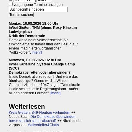
vergangene Termine anzeigen
Montag, 10.08.2026 18:00 Uhr
in/bei Gießen, THM (ehem. Roxy-Kino am
Ludwigsplatz)
Kritik der Demokratie
Demokratie heißt Volksherrschaft. Sie
funktioniert also immer über den Bezug auf
einem imaginierten, organischen
"Volkskörper".
[mehr]
Mittwoch, 19.08.2026 16:30 Uhr
in/bei Karlsruhe, System Change Camp
(SCC)
Demokratie retten oder überwinden?
Ist die Demokratie zu retten? Und wäre das
überhaupt gut? Gerne wird ja Winston
Churchill zitiert, der 1947 sagte: "Demokratie
ist die schlechteste Regierungsform - außer
all den anderen Formen".
[mehr]
Weiterlesen
Kreis Gießen: B49-Neubau verhindern
++
Neues Buch:
Die Demokratie überwinden,
bevor sie sich selbst abschafft
++ Nichts mehr
verpassen:
Mailverteiler&Chats