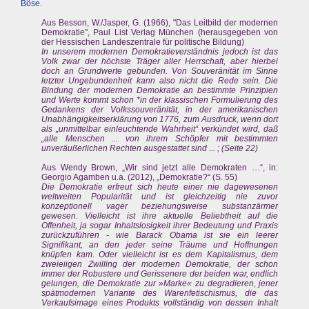
Böse
.
Aus Besson, W./Jasper, G. (1966), "Das Leitbild der modernen
Demokratie", Paul List Verlag München (herausgegeben von
der Hessischen Landeszentrale für politische Bildung)
In unserem modernen Demokratieverständnis jedoch ist das
Volk zwar der höchste Träger aller Herrschaft, aber hierbei
doch an Grundwerte gebunden. Von Souveränität im Sinne
letzter Ungebundenheit kann also nicht die Rede sein. Die
Bindung der modernen Demokratie an bestimmte Prinzipien
und Werte kommt schon *in der klassischen Formulierung des
Gedankens der Volkssouveränität, in der amerikanischen
Unabhängigkeitserklärung von 1776, zum Ausdruck, wenn dort
als „unmittelbar einleuchtende Wahrheit“ verkündet wird, daß
„alle Menschen ... von ihrem Schöpfer mit bestimmten
unveräußerlichen Rechten ausgestattet sind ... ; (Seite 22)
Aus Wendy Brown, „Wir sind jetzt alle Demokraten …“, in:
Georgio Agamben u.a. (2012), „Demokratie?“ (S. 55)
Die Demokratie erfreut sich heute einer nie dagewesenen
weltweiten Popularität und ist gleichzeitig nie zuvor
konzeptionell vager beziehungsweise substanzärmer
gewesen. Vielleicht ist ihre aktuelle Beliebtheit auf die
Offenheit, ja sogar Inhaltslosigkeit ihrer Bedeutung und Praxis
zurückzuführen - wie Barack Obama ist sie ein leerer
Signifikant, an den jeder seine Träume und Hoffnungen
knüpfen kam. Oder vielleicht ist es dem Kapitalismus, dem
zweieiigen Zwilling der modernen Demokratie, der schon
immer der Robustere und Gerissenere der beiden war, endlich
gelungen, die Demokratie zur »Marke« zu degradieren, jener
spätmodernen Variante des Warenfetischismus, die das
Verkaufsimage eines Produkts vollständig von dessen Inhalt