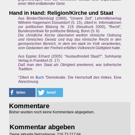
einer Welt entfaltender Geist.
Hand in Hand: Religion/Kirche und Staat
Aus Binder/Steinbügl (1966), "Unsere Zeit", Lehrmittelverlag
Wilhelm Hagemann Düsseldorf (S. 15), zitiert in: Informationen
zur politischen Bildung Nr. 216 (Neudruck 2000), "Recht",
Bundeszentrale für politische Bildung, Bonn (S. 6)
Die christliche Kirche übernahm weithin römische Ordnung
und römisches Gesetz und trug das römische Recht in den
germanischen Bereich, in dem ein stark im Volk verankertes,
vom Gedanken der Freiheit erfülltes Volksrecht Gültigkeit hatte.
Aus Eppler, Erhard (2005): "Auslaufmodell Staat?", Suhrkamp
Verlag in Frankfurt (S. 17)
Daß man den Staat als Obrigkeit anerkennt, war lutherische
Tradition.
*Zitiert im
Buch
"Demokratie. Die Herrschaft des Volkes. Eine
Abrechnung
Kommentare
Bisher wurden noch keine Kommentare abgegeben.
Kommentar abgeben
Deine aktuelle Netzadresse: 216.73.217.64