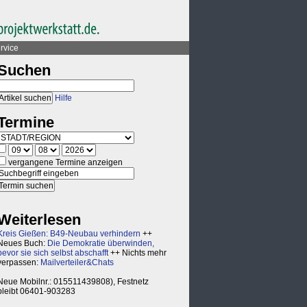
rvice
Suchen
Hilfe
Termine
vergangene Termine anzeigen
Weiterlesen
Kreis Gießen: B49-Neubau verhindern
++
Neues Buch:
Die Demokratie überwinden,
bevor sie sich selbst abschafft
++ Nichts mehr
verpassen:
Mailverteiler&Chats
Neue Mobilnr.: 015511439808), Festnetz
bleibt 06401-903283