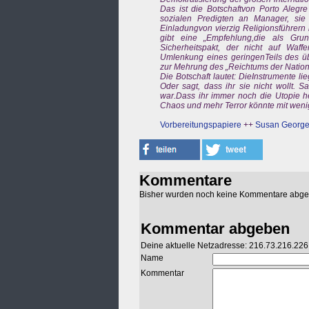
Das ist die Botschaftvon Porto Alegre
sozialen Predigten an Manager, sie ist
Einladungvon vierzig Religionsführern 
gibt eine „Empfehlung,die als Grun
Sicherheitspakt, der nicht auf Waffe
Umlenkung eines geringenTeils des üb
zur Mehrung des „Reichtums der Nation
Die Botschaft lautet: DieInstrumente lie
Oder sagt, dass ihr sie nicht wollt.
war.Dass ihr immer noch die Utopie h
Chaos und mehr Terror könnte mit weni
Vorbereitungspapiere
++
Susan Georg
Kommentare
Bisher wurden noch keine Kommentare abg
Kommentar abgeben
Deine aktuelle Netzadresse: 216.73.216.226
Name
Kommentar