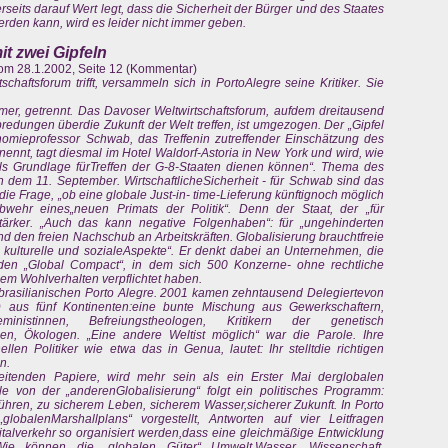
rerseits darauf Wert legt, dass die Sicherheit der Bürger und des Staates
rden kann, wird es leider nicht immer geben.
it zwei Gipfeln
 vom 28.1.2002, Seite 12 (Kommentar)
haftsforum trifft, versammeln sich in PortoAlegre seine Kritiker. Sie
mmer, getrennt. Das Davoser Weltwirtschaftsforum, aufdem dreitausend
edungen überdie Zukunft der Welt treffen, ist umgezogen. Der „Gipfel
nomieprofessor Schwab, das Treffenin zutreffender Einschätzung des
 nennt, tagt diesmal im Hotel Waldorf-Astoria in New York und wird, wie
s Grundlage fürTreffen der G-8-Staaten dienen können“. Thema des
ach dem 11. September. WirtschaftlicheSicherheit - für Schwab sind das
die Frage, „ob eine globale Just-in- time-Lieferung künftignoch möglich
 Abwehr eines„neuen Primats der Politik“. Denn der Staat, der „für
tärker. „Auch das kann negative Folgenhaben“: für „ungehinderten
nd den freien Nachschub an Arbeitskräften. Globalisierung brauchtfreie
 kulturelle und sozialeAspekte“. Er denkt dabei an Unternehmen, die
den „Global Compact“, in dem sich 500 Konzerne- ohne rechtliche
lem Wohlverhalten verpflichtet haben.
m brasilianischen Porto Alegre. 2001 kamen zehntausend Delegiertevon
) aus fünf Kontinenten:eine bunte Mischung aus Gewerkschaftern,
Feministinnen, Befreiungstheologen, Kritikern der genetisch
osen, Ökologen. „Eine andere Weltist möglich“ war die Parole. Ihre
nellen Politiker wie etwa das in Genua, lautet: Ihr stelltdie richtigen
n.
eitenden Papiere, wird mehr sein als ein Erster Mai derglobalen
e von der „anderenGlobalisierung“ folgt ein politisches Programm:
 führen, zu sicherem Leben, sicherem Wasser,sicherer Zukunft. In Porto
obalenMarshallplans“ vorgestellt, Antworten auf vier Leitfragen
alverkehr so organisiert werden,dass eine gleichmäßige Entwicklung
 Wie können die „globalen Güter“ Umwelt,Wasser, Wissenschaft,