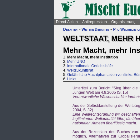
Direct-Action
Antirepression
Organisierung
Debatten
»
Weitere Debatten
»
Pro Weltregieru
WELTSTAAT, MEHR 
Mehr Macht, mehr Ins
1.
Mehr Macht, mehr Institution
2.
Mehr UNO
3.
Internationale Gerichtshöfe
4.
Weltzukunftsrat
5.
Gefährliche Machtphantasien von links: Bös
6.
Links
Untertitel zum Bericht "Sieg über di
Jungen Welt am 4.8.2005 (S. 15)
Verantwortliche Wissenschaftler forder
Aus der Selbstdarstellung der Weltbürg
2004, S. 32)
Eine Weltrechtsordnung wir geschaffen
legitimierten Weltautorität führt, die üb
nationalen Armeen überflüssig macht.
Aus der Rezension des Buches von 
möglich, Alternativen zur Globalisie