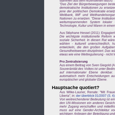
stammen aus dem rezensierten Buch)
"Das Ziel der Bürgerbewegungen besteht
demokratische Institutionen zu ersetze
jene der politischen Demokratie ersetz
Weltbank, IWF und Welthandelsorganis
Nationen zu ersetzen. "Diese Institut
weltumspannenden System lokaler Ö
Technologie, Kultur und Waren in ein
Aus Stéphane Hessel (2011): Engagiert 
Die wichtigste institutionelle Reform
soziale Sicherheit. In diesen Rat wär
wählen - kulturell unterschiedlich, h
entwickeln, die den großen Aufgaben
Gesundheitswesen diszipliniert. Das w
etwas wie eine Weltregulierung - nicht W
Pro Zentralisierung
Aus einem Beitrag von Sven Giegold (Att
Souveränität des Volkes ist unter Bedi
auf internationaler Ebene denkbar
automatisch mehr Entscheidungen au
europäischer und globaler Ebene.
Hauptsache quotiert?
Aus Wilke-Launer, Renate: "Mit Frau
Liberia", in:
der überblick 01/2007 (S. 4
)
Von weitreichenderer Bedeutung ist ein
den UN-Missionen ein anderes Gesicht 
mehr Zugang verschaffen und mittelfri
muss auf eine Gender-Architektur v
wichtigen Anliegen der Beteiligung un