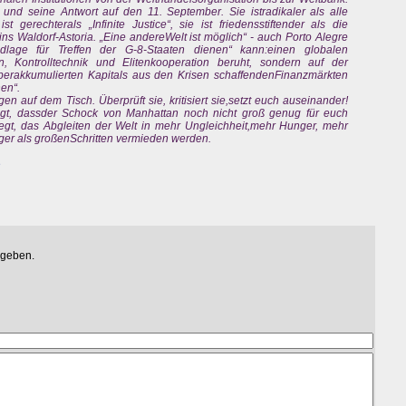
 und seine Antwort auf den 11. September. Sie istradikaler als alle
 gerechterals „Infinite Justice“, sie ist friedensstiftender als die
ins Waldorf-Astoria. „Eine andereWelt ist möglich“ - auch Porto Alegre
dlage für Treffen der G-8-Staaten dienen“ kann:einen globalen
n, Kontrolltechnik und Elitenkooperation beruht, sondern auf der
erakkumulierten Kapitals aus den Krisen schaffendenFinanzmärkten
en“.
gen auf dem Tisch. Überprüft sie, kritisiert sie,setzt euch auseinander!
 Sagt, dassder Schock von Manhattan noch nicht groß genug für euch
egt, das Abgleiten der Welt in mehr Ungleichheit,mehr Hunger, mehr
ger als großenSchritten vermieden werden.
e
egeben.