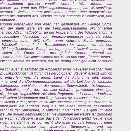
wirtschaftetund gerecht verteilt werden? Wie können die
 gelenkt, wie kann das Flüchtlingselendabgebaut, die Wissenslücke
werden? Welche neuen Institutionen braucht eine demokratische
auchen die Nationen des Südens,um sich autonom zu entwickeln, und
hafthaben?
erinund Vordenkerin von Attac, hat, gesponsert von George Soros,
iert, der mehr wäre als die freiwilligeBeseitigung ökonomischer
her.Und Attac, maßgeblich an der Vorbereitung des Weltsozialforums
 ausgefeilten Vorschlag zur Finanzierungdieses „planetarischen
ung einerreformierten UNO sollen zwei weltweite Fonds gegründet
r Wechselkurse und der Rohstoffpreise,der andere zur direkten
, Bildung,Gesundheit, Energieversorgung und Umweltsanierung, vor
 sollen die Fonds durch drei globale Steuern: eineauf die
, eine auf die Direktinvestitionen der Multis und eine „Einheitssteuer“,
ewinne dorthin zu schieben, wo sie gering oder gar nicht besteuert
legre schießen zusammen zur Architektur eines NewDeal zwischen Nord
 „Entwicklungshilfe“durch das der „globalen Steuern“ ersetzt wird, ob
g entworfen wird, die jedem Land die Autonomie gibt, seinen
immer sind die Überlegungenbezogen auf die Leitidee der globalen
n Weltregionen und Nationen die verlorene Souveränitätzurückzugeben.
n Globalisierungist, fern von aller rückwärts gewandten Nostalgie,
in), „der die Ungleichheit zwischen Regionen und Ländern durch ein
olitischen Maßnahmen und Regelwerken systematisch reduziert“.
 Illusion verfällt, starke, destruktive Interessendurch gutes Zureden zu
men,dass ein anderer Weg als der eines rechtlich gesicherten
kann: in der Subsahara, in Mittelost, inManhattan. Es geht um eine
tie. Die großen demokratischen Revolutionen der Neuzeitentzündeten
 Recht aufSteuern ist die Basis der Volkssouveränität. Heute istdie
 dem sie steht, ist esnoch nicht. Die erste zentrale Forderung einer
nd konsequenterweise ein weltweites Steuersystem und die
nalen Institutionen von der Welthandelsorganisation bis zur Weltbank.