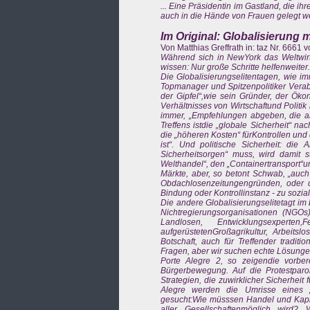
... Eine Präsidentin im Gastland, die ih
auch in die Hände von Frauen gelegt we
Im Original: Globalisierung m
Von Matthias Greffrath in: taz Nr. 6661
Während sich in NewYork das Weltwirtsc
wissen: Nur große Schritte helfenweiter.
Die Globalisierungselitentagen, wie i
Topmanager und Spitzenpolitiker Verabr
der Gipfel“,wie sein Gründer, der Öko
Verhältnisses von Wirtschaftund Politik
immer, „Empfehlungen abgeben, die al
Treffens istdie „globale Sicherheit“ n
die „höheren Kosten“ fürKontrollen und 
ist“. Und politische Sicherheit: die
Sicherheitsorgen“ muss, wird damit s
Welthandel“, den „Containertransport“u
Märkte, aber, so betont Schwab, „auch
Obdachlosenzeitungengründen, oder 
Bindung oder Kontrollinstanz - zu sozia
Die andere Globalisierungselitetagt i
Nichtregierungsorganisationen (NGOs
Landlosen, Entwicklungsexperten,
aufgerüstetenGroßagrikultur, Arbeitsl
Botschaft, auch für Treffender traditio
Fragen, aber wir suchen echte Lösunge
Porte Alegre 2, so zeigendie vorber
Bürgerbewegung. Auf die Protestparol
Strategien, die zuwirklicher Sicherheit
Alegre werden die Umrisse eines „gl
gesucht:Wie müsssen Handel und Kapit
aller Gesellschaftenmöglich wird?