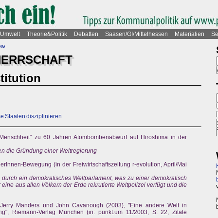
Umwelt
Theorie&Politik
Debatten
Saasen/GI/Mittelhessen
Materialien
Se
ng
HERRSCHAFT
titution
e Staaten disziplinieren
e Menschheit" zu 60 Jahren Atombombenabwurf auf Hiroshima in der
ten die Gründung einer Weltregierung
erInnen-Bewegung (in der Freiwirtschaftszeitung r-evolution, April/Mai
 durch ein demokratisches Weltparlament, was zu einer demokratisch
er eine aus allen Völkern der Erde rekrutierte Weltpolizei verfügt und die
Jerry Manders und John Cavanough (2003), "Eine andere Welt in
rung", Riemann-Verlag München (in: punkt.um 11/2003, S. 22; Zitate