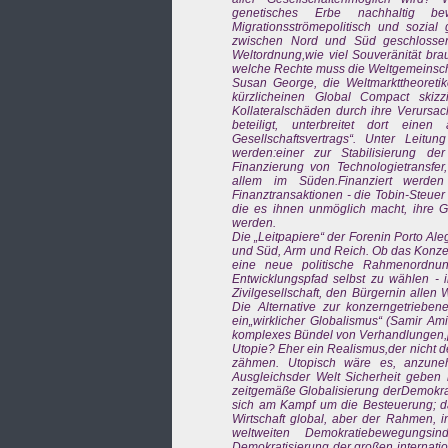
genetisches Erbe nachhaltig be
Migrationsströmepolitisch und sozial
zwischen Nord und Süd geschlossen
Weltordnung,wie viel Souveränität br
welche Rechte muss die Weltgemeinsc
Susan George, die Weltmarkttheoretik
kürzlicheinen Global Compact skizz
Kollateralschäden durch ihre Verursac
beteiligt, unterbreitet dort einen
Gesellschaftsvertrags“. Unter Leit
werden:einer zur Stabilisierung de
Finanzierung von Technologietransfer
allem im Süden.Finanziert werden
Finanztransaktionen - die Tobin-Steuer -
die es ihnen unmöglich macht, ihre G
werden.
Die „Leitpapiere“ der Forenin Porto A
und Süd, Arm und Reich. Ob das Konzept
eine neue politische Rahmenordnun
Entwicklungspfad selbst zu wählen - 
Zivilgesellschaft, den Bürgernin alle
Die Alternative zur konzerngetriebene
ein„wirklicher Globalismus“ (Samir Am
komplexes Bündel von Verhandlungen,p
Utopie? Eher ein Realismus,der nicht der
zähmen. Utopisch wäre es, anzuneh
Ausgleichsder Welt Sicherheit geben 
zeitgemäße Globalisierung derDemokra
sich am Kampf um die Besteuerung; das
Wirtschaft global, aber der Rahmen, in
weltweiten Demokratiebewegungsi
Demokratisierung der großen internatio