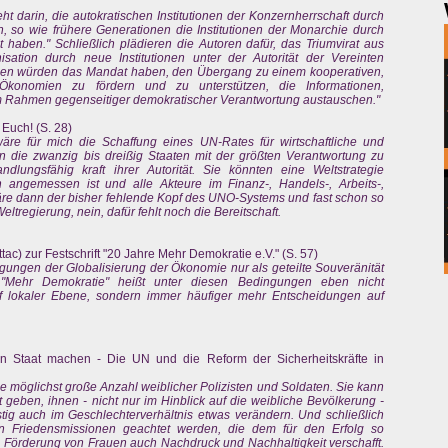
 darin, die autokratischen Institutionen der Konzernherrschaft durch
n, so wie frühere Generationen die Institutionen der Monarchie durch
t haben." Schließlich plädieren die Autoren dafür, das Triumvirat aus
ation durch neue Institutionen unter der Autorität der Vereinten
ionen würden das Mandat haben, den Übergang zu einem kooperativen,
konomien zu fördern und zu unterstützen, die Informationen,
em Rahmen gegenseitiger demokratischer Verantwortung austauschen."
Euch! (S. 28)
 wäre für mich die Schaffung eines UN-Rates für wirtschaftliche und
en die zwanzig bis dreißig Staaten mit der größten Verantwortung zu
andlungsfähig kraft ihrer Autorität. Sie könnten eine Weltstrategie
 angemessen ist und alle Akteure im Finanz-, Handels-, Arbeits-,
äre dann der bisher fehlende Kopf des UNO-Systems und fast schon so
eltregierung, nein, dafür fehlt noch die Bereitschaft.
ac) zur Festschrift "20 Jahre Mehr Demokratie e.V." (S. 57)
ngungen der Globalisierung der Ökonomie nur als geteilte Souveränität
. "Mehr Demokratie" heißt unter diesen Bedingungen eben nicht
f lokaler Ebene, sondern immer häufiger mehr Entscheidungen auf
en Staat machen - Die UN und die Reform der Sicherheitskräfte in
e möglichst große Anzahl weiblicher Polizisten und Soldaten. Sie kann
geben, ihnen - nicht nur im Hinblick auf die weibliche Bevölkerung -
stig auch im Geschlechterverhältnis etwas verändern. Und schließlich
on Friedensmissionen geachtet werden, die dem für den Erfolg so
d Förderung von Frauen auch Nachdruck und Nachhaltigkeit verschafft.