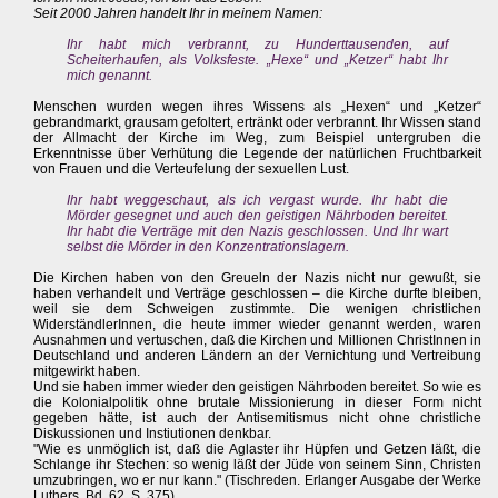
Seit 2000 Jahren handelt Ihr in meinem Namen:
Ihr habt mich verbrannt, zu Hunderttausenden, auf
Scheiterhaufen, als Volksfeste. „Hexe“ und „Ketzer“ habt Ihr
mich genannt.
Menschen wurden wegen ihres Wissens als „Hexen“ und „Ketzer“
gebrandmarkt, grausam gefoltert, ertränkt oder verbrannt. Ihr Wissen stand
der Allmacht der Kirche im Weg, zum Beispiel untergruben die
Erkenntnisse über Verhütung die Legende der natürlichen Fruchtbarkeit
von Frauen und die Verteufelung der sexuellen Lust.
Ihr habt weggeschaut, als ich vergast wurde. Ihr habt die
Mörder gesegnet und auch den geistigen Nährboden bereitet.
Ihr habt die Verträge mit den Nazis geschlossen. Und Ihr wart
selbst die Mörder in den Konzentrationslagern.
Die Kirchen haben von den Greueln der Nazis nicht nur gewußt, sie
haben verhandelt und Verträge geschlossen – die Kirche durfte bleiben,
weil sie dem Schweigen zustimmte. Die wenigen christlichen
WiderständlerInnen, die heute immer wieder genannt werden, waren
Ausnahmen und vertuschen, daß die Kirchen und Millionen ChristInnen in
Deutschland und anderen Ländern an der Vernichtung und Vertreibung
mitgewirkt haben.
Und sie haben immer wieder den geistigen Nährboden bereitet. So wie es
die Kolonialpolitik ohne brutale Missionierung in dieser Form nicht
gegeben hätte, ist auch der Antisemitismus nicht ohne christliche
Diskussionen und Instiutionen denkbar.
"Wie es unmöglich ist, daß die Aglaster ihr Hüpfen und Getzen läßt, die
Schlange ihr Stechen: so wenig läßt der Jüde von seinem Sinn, Christen
umzubringen, wo er nur kann." (Tischreden. Erlanger Ausgabe der Werke
Luthers, Bd. 62, S. 375)