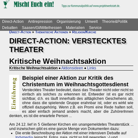
Direct-Action
Antirepression
Organisierung
Umwelt
Theorie&Politik
Debatten
Saasen/GI/Mittelhessen
Materialien
Service
Direct-Action
»
Thematische Aktionen
»
Religion/Kirche
DIRECT-ACTION: VERSTECKTES
THEATER
Kritische Weihnachtsaktion
Kritische Weihnachtsaktion
●
Aktionsideen
●
Links
Beispiel einer Aktion zur Kritik des
Christentum im Weihnachtsgottesdienst
Verstecktes Theater bedeutet, dass das Theater nicht oder nicht so
einfach als solches zu erkennen ist. Entweder ist es gar nicht
sichtbar, d.h. es läuft innerhalb des alltäglichen Geschehens ab,
ohne dass die spielende Gruppe erahnbar ist, oder es wirkt wie
offiziell dazugehörig. Wenn z.B. ein Promi eine Rede halten soll,
es aber einfach jemand anders macht, aber die ZuhörerInnen
denken, es ist die erwartete Person ...
Am 24.12. lief in 5 Gießener Kirchen ein unangemeldetes Theaterstück ...
und inzwischen gibt es eine ganze Menge von Dokumenten dazu:
Die erste Beschreibung der Aktion mit einer intensiven Debatte auf
Indymedia
(einschl. Fotos, naja, nicht so toll geworden ;-) und