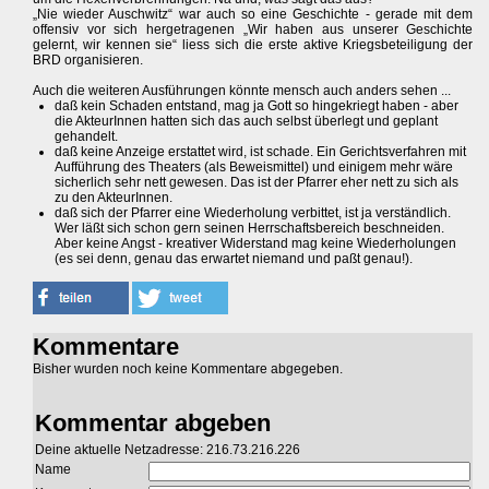
„Nie wieder Auschwitz“ war auch so eine Geschichte - gerade mit dem
offensiv vor sich hergetragenen „Wir haben aus unserer Geschichte
gelernt, wir kennen sie“ liess sich die erste aktive Kriegsbeteiligung der
BRD organisieren.
Auch die weiteren Ausführungen könnte mensch auch anders sehen ...
daß kein Schaden entstand, mag ja Gott so hingekriegt haben - aber
die AkteurInnen hatten sich das auch selbst überlegt und geplant
gehandelt.
daß keine Anzeige erstattet wird, ist schade. Ein Gerichtsverfahren mit
Aufführung des Theaters (als Beweismittel) und einigem mehr wäre
sicherlich sehr nett gewesen. Das ist der Pfarrer eher nett zu sich als
zu den AkteurInnen.
daß sich der Pfarrer eine Wiederholung verbittet, ist ja verständlich.
Wer läßt sich schon gern seinen Herrschaftsbereich beschneiden.
Aber keine Angst - kreativer Widerstand mag keine Wiederholungen
(es sei denn, genau das erwartet niemand und paßt genau!).
Kommentare
Bisher wurden noch keine Kommentare abgegeben.
Kommentar abgeben
Deine aktuelle Netzadresse: 216.73.216.226
Name