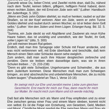
„Darumb wisse Du, lieber Christ, und Zweifel nichts dran, daß Du, nähest
nach dem Teufel, keinen bittern, giftigern, heftigern Feind habest, denn
einen rechten Jüden, der mit Ernst ein Jüde sein will.“ (Luther: Handbuch
der Judenfrage, S. 182)
„Wenn ein Dieb zehn Gülden stiehlet, so muß er henken; raubet er auf der
Straßen, so ist der Kopf verloren. Aber ein Jüde, wenn er zehn Tunne
Goldes stiehlet und raubet durch seinen Wucher, so ist er lieber denn Gott
selbs.“ (Luther: Von den Jüden und ihren Lügen. Erlanger Ausg. Bd. 32. S.
244)
"Summa, ein Jude steckt so voll Abgötterei und Zauberei als neun Kühe
Haare haben, das ist unzählig und unendlich, wie der Teufel, ihr Gott,
voller Lügen ist." (dito, S. 300)
„Ich will meinen treuen Rat geben.
Erstlich, daß man ihre Synagoge oder Schule mit Feuer anstecke, und
was nicht verbrennen will, mit Erde überhäufe und beschütte, daß kein
Mensch einen Stein oder Schlacke davon sehe ewiglich..
Zum andern, daß man auch ihre Häuser desgleichen zerbreche und
zerstöre. Denn sie treiben eben dasselbige darin, was sie in ihren
Schulen treiben ...“ (S. 233-238)
"Denn es gibt viele Schwätzer, Ungehorsame und Schwindler... die aus
dem Judentum kommen. Diese Menschen muß man zum Schweigen
bringen...es sind abscheuliche und unbelehrbare Menschen, die zu nichts
Gutem taugen." (Paulusbrief an Titus 1, Verse 10-16)
Ihr zwingt mich zur Ehe und zerstört meine Liebe zum gleichen
Geschlecht. Erst macht Ihr mich zur Frau, dann macht Ihr mich
zur Mutter. Ihr macht mich zum Mann und ich werde mächtig.
Daß fast alle Menschen sich als Mann und Frau empfinden und zu einer
Ehe zwischen genau einer Frau und einem Mann streben, kommt nicht
von selbst. Es ist die Folge von Erziehung, von Gesetzen, Geld, Medien
und Moral. Christliche Moral predigt die Ehe zwischen Mann und Frau als