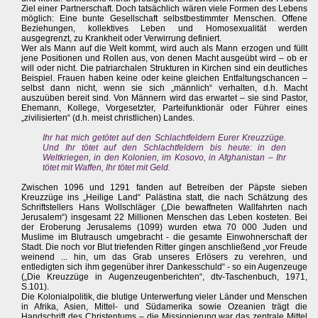
Ziel einer Partnerschaft. Doch tatsächlich wären viele Formen des Lebens
möglich: Eine bunte Gesellschaft selbstbestimmter Menschen. Offene
Beziehungen, kollektives Leben und Homosexualität werden
ausgegrenzt, zu Krankheit oder Verwirrung definiert.
Wer als Mann auf die Welt kommt, wird auch als Mann erzogen und füllt
jene Positionen und Rollen aus, von denen Macht ausgeübt wird – ob er
will oder nicht. Die patriarchalen Strukturen in Kirchen sind ein deutliches
Beispiel. Frauen haben keine oder keine gleichen Entfaltungschancen –
selbst dann nicht, wenn sie sich „männlich“ verhalten, d.h. Macht
auszuüben bereit sind. Von Männern wird das erwartet – sie sind Pastor,
Ehemann, Kollege, Vorgesetzter, Parteifunktionär oder Führer eines
„zivilisierten“ (d.h. meist christlichen) Landes.
Ihr hat mich getötet auf den Schlachtfeldern Eurer Kreuzzüge.
Und Ihr tötet auf den Schlachtfeldern bis heute: in den
Weltkriegen, in den Kolonien, im Kosovo, in Afghanistan – Ihr
tötet mit Waffen, Ihr tötet mit Geld.
Zwischen 1096 und 1291 fanden auf Betreiben der Päpste sieben
Kreuzzüge ins „Heilige Land“ Palästina statt, die nach Schätzung des
Schriftstellers Hans Wollschläger („Die bewaffneten Wallfahrten nach
Jerusalem“) insgesamt 22 Millionen Menschen das Leben kosteten. Bei
der Eroberung Jerusalems (1099) wurden etwa 70 000 Juden und
Muslime im Blutrausch umgebracht - die gesamte Einwohnerschaft der
Stadt. Die noch vor Blut triefenden Ritter gingen anschließend „vor Freude
weinend ... hin, um das Grab unseres Erlösers zu verehren, und
entledigten sich ihm gegenüber ihrer Dankesschuld“ - so ein Augenzeuge
(„Die Kreuzzüge in Augenzeugenberichten“, dtv-Taschenbuch, 1971,
S.101).
Die Kolonialpolitik, die blutige Unterwerfung vieler Länder und Menschen
in Afrika, Asien, Mittel- und Südamerika sowie Ozeanien trägt die
Handschrift des Christentums – die Missionierung war das zentrale Mittel