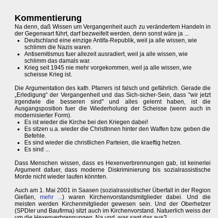
Kommentierung
Na denn, daß Wissen um Vergangenheit auch zu verändertem Handeln in
der Gegenwart führt, darf bezweifelt werden, denn sonst wäre ja ...
Deutschland eine einzige Antifa-Republik, weil ja alle wissen, wie
schlimm die Nazis waren.
Antisemitismus fuer allezeit ausradiert, weil ja alle wissen, wie
schlimm das damals war.
Krieg seit 1945 nie mehr vorgekommen, weil ja alle wissen, wie
scheisse Krieg ist.
Die Argumentation des kath. Pfarrers ist falsch und gefährlich. Gerade die
„Erledigung“ der Vergangenheit und das Sich-sicher-Sein, dass "wir jetzt
irgendwie die besseren sind" und alles gelernt haben, ist die
Ausgangsposition fuer die Wiederholung der Scheisse (wenn auch in
modernisierter Form).
Es ist wieder die Kirche bei den Kriegen dabei!
Es sitzen u.a. wieder die ChristInnen hinter den Waffen bzw. geben die
Befehle.
Es sind wieder die christlichen Parteien, die kraeftig hetzen.
Es sind ...
Dass Menschen wissen, dass es Hexenverbrennungen gab, ist keinerlei
Argument dafuer, dass moderne Diskriminierung bis sozialrassistische
Morde nicht wieder laufen könnten.
Auch am 1. Mai 2001 in Saasen (sozialrassistischer Überfall in der Region
Gießen,
mehr ...
) waren Kirchenvorstandsmitglieder dabei. Und die
meisten werden Kirchenmitglieder gewesen sein. Und der Oberhetzer
(SPDler und Baufirma) sitzt auch im Kirchenvorstand. Natuerlich weiss der
um die Hexenverbrennungen. Na und, was sagt das aus?