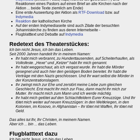
Reaktionen eines Pastors auf einen Brief an alle Kirchen nach der
Aktion ... beide Texte ziemlich am Ende)
Eine erste Auswertung der Aktion als
RTF-Download
bzw. auf
Indymedia
Reaktion
der katholischen Kirche
Auf der ersten Indymediaseite sind auch Zitate der besuchten
Johanniskirche zu finden aus deren Internetseite -
Flugblatttext und Debatte auf
Indymedia
Redetext des Theaterstückes:
Ich bin nicht Jesus, ich bin das Leben.
Seit 2000 Jahren handelt Ihr in meinem Namen:
Ihr habt mich verbrannt, zu Hunderttausenden, auf Scheiterhaufen, als
Volksfeste. „Hexe“ und „Ketzer“ habt Ihr mich genannt.
Ihr habt weggeschaut, als ich vergast wurde. Ihr habt die Mörder
gesegnet und auch hier den geistigen Boden bereitet. Ihr habt die
Verträge mit den Nazis geschlossen. Und Ihr wart selbst die Mörder in
der Konzentrationslagern.
Ihr zwingt mich zur Ehe und zerstört meine Liebe zum gleichen
Geschlecht. Erst macht Ihr mich zur Frau, dann macht Ihr mich zur
Mutter. Ihr macht mich zum Mann und ich werde mächtig.
Ihr habt mich getötet auf den Schlachtfeldern Eurer Kreuzzüge. Und Ihr
tötet mich weiter auf neuen Kreuzzügen: in den Weltkriegen, in den
Kolonien, im Kosovo, in Afghanistan – Ihr tötet mit Waffen, Ihr tötet mit
Geld.
Das alles tut Ihr, Ihr Christen, in meinem Namen.
Aber ich ... bin ... das Leben.
Flugblatttext dazu
Ich bin nicht Jesus, ich bin das Leben.