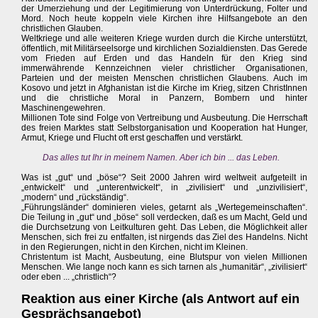
der Umerziehung und der Legitimierung von Unterdrückung, Folter und
Mord. Noch heute koppeln viele Kirchen ihre Hilfsangebote an den
christlichen Glauben.
Weltkriege und alle weiteren Kriege wurden durch die Kirche unterstützt,
öffentlich, mit Militärseelsorge und kirchlichen Sozialdiensten. Das Gerede
vom Frieden auf Erden und das Handeln für den Krieg sind
immerwährende Kennzeichnen vieler christlicher Organisationen,
Parteien und der meisten Menschen christlichen Glaubens. Auch im
Kosovo und jetzt in Afghanistan ist die Kirche im Krieg, sitzen ChristInnen
und die christliche Moral in Panzern, Bombern und hinter
Maschinengewehren.
Millionen Tote sind Folge von Vertreibung und Ausbeutung. Die Herrschaft
des freien Marktes statt Selbstorganisation und Kooperation hat Hunger,
Armut, Kriege und Flucht oft erst geschaffen und verstärkt.
Das alles tut Ihr in meinem Namen. Aber ich bin ... das Leben.
Was ist „gut“ und „böse“? Seit 2000 Jahren wird weltweit aufgeteilt in
„entwickelt“ und „unterentwickelt“, in „zivilisiert“ und „unzivilisiert“,
„modern“ und „rückständig“.
„Führungsländer“ dominieren vieles, getarnt als „Wertegemeinschaften“.
Die Teilung in „gut“ und „böse“ soll verdecken, daß es um Macht, Geld und
die Durchsetzung von Leitkulturen geht. Das Leben, die Möglichkeit aller
Menschen, sich frei zu entfalten, ist nirgends das Ziel des Handelns. Nicht
in den Regierungen, nicht in den Kirchen, nicht im Kleinen.
Christentum ist Macht, Ausbeutung, eine Blutspur von vielen Millionen
Menschen. Wie lange noch kann es sich tarnen als „humanitär“, „zivilisiert“
oder eben ... „christlich“?
Reaktion aus einer Kirche (als Antwort auf ein
Gesprächsangebot)