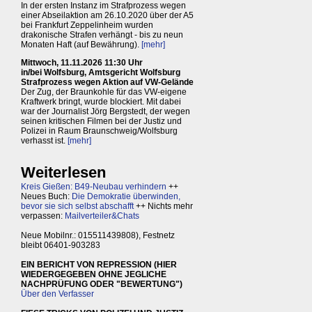
In der ersten Instanz im Strafprozess wegen
einer Abseilaktion am 26.10.2020 über der A5
bei Frankfurt Zeppelinheim wurden
drakonische Strafen verhängt - bis zu neun
Monaten Haft (auf Bewährung).
[mehr]
Mittwoch, 11.11.2026 11:30 Uhr
in/bei Wolfsburg, Amtsgericht Wolfsburg
Strafprozess wegen Aktion auf VW-Gelände
Der Zug, der Braunkohle für das VW-eigene
Kraftwerk bringt, wurde blockiert. Mit dabei
war der Journalist Jörg Bergstedt, der wegen
seinen kritischen Filmen bei der Justiz und
Polizei in Raum Braunschweig/Wolfsburg
verhasst ist.
[mehr]
Weiterlesen
Kreis Gießen: B49-Neubau verhindern
++
Neues Buch:
Die Demokratie überwinden,
bevor sie sich selbst abschafft
++ Nichts mehr
verpassen:
Mailverteiler&Chats
Neue Mobilnr.: 015511439808), Festnetz
bleibt 06401-903283
EIN BERICHT VON REPRESSION (HIER
WIEDERGEGEBEN OHNE JEGLICHE
NACHPRÜFUNG ODER "BEWERTUNG")
Über den Verfasser