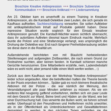
Broschüre Kreative Antirepression
+++
Broschüre Subversive
Kommunikation
+++
Broschüre Antiknast
+++
Liedersammlung
Am 23. Oktober kam es unverhofft zu einem Training in Kreativer
Antirepression, als die Karstadt-Detektive zwei Leuten, die sich gerade im
Kaufhaus aufhielten,
Sachbeschädigung
vorwarfen. Sie sollen Aufkleber
mit antikapitalistischem Inhalt auf Produkte geklebt haben. Diese
repressive Situation wurde sogleich für den Einsatz kreativer
Antirepression genutzt. Die Karstadt-Wächter waren sichtlich überrascht,
dass ihr autoritäres Auftreten diesmal kaum Eindruck machte. Mehrfach
wurde die Polizei und eine Strafanzeige verlangt, was ursprünglich die
Drohung der Detektive war. Erst nach längerer Freiheitsberaubung setzten
sie diese dann in die Realität um.
Außenstehende berichteten von mit Blaulicht herbeieilenden
Streifenwagen und aufgeregten Zivilbeamten, die nach einem Grund zur
Festnahme suchten, aber keinen fanden. In Karstadt schienen manche
Gerüchte herumzuirren. Eine Mitarbeiterin erzählte, nein, Ladendiebstahl
wäre es wohl nicht, aber jemand hätte einen Molli werfen wollen...:-)
Zurück aus dem Kaufhaus war der Workshop "Kreative Antirepression"
leider schon angelaufen. Aber die betreffenden hatten die Theorie bereits
in der Praxis erproben können... Später gab es noch kleinere theatralische
Aktionen mit der Polizei - die war nämlich der Meinung, den
Veranstaltungsort alle paar Minuten anfahren zu müssen. Als sie ein
weiteres Mal neugierig gaffend vorbeifuhren, stellten sich ein paar Leute
mit dem Gesicht zur Wand, Beine breit und Häden an die Wand, wie bei
einer Durchsuchung halt. Das verwirrte die Bullen wohl; sie fuhren schnell
weiter. Überhaupt ist den FreundInnen und HelferInnen nichts unwohler,
als in der Öffentlichkeit als UnterdrückerInnen und GewalttäterInnen
demaskiert zu werden. In den nächsten Tagen verhielten sie die