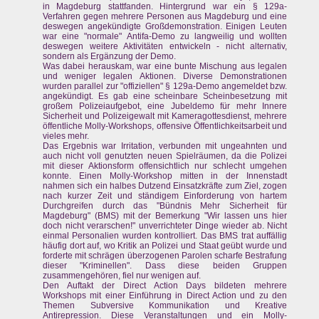
in Magdeburg stattfanden. Hintergrund war ein § 129a-
Verfahren gegen mehrere Personen aus Magdeburg und eine
deswegen angekündigte Großdemonstration. Einigen Leuten
war eine "normale" Antifa-Demo zu langweilig und wollten
deswegen weitere Aktivitäten entwickeln - nicht alternativ,
sondern als Ergänzung der Demo.
Was dabei herauskam, war eine bunte Mischung aus legalen
und weniger legalen Aktionen. Diverse Demonstrationen
wurden parallel zur "offiziellen" § 129a-Demo angemeldet bzw.
angekündigt. Es gab eine scheinbare Scheinbesetzung mit
großem Polizeiaufgebot, eine Jubeldemo für mehr Innere
Sicherheit und Polizeigewalt mit Kameragottesdienst, mehrere
öffentliche Molly-Workshops, offensive Öffentlichkeitsarbeit und
vieles mehr.
Das Ergebnis war Irritation, verbunden mit ungeahnten und
auch nicht voll genutzten neuen Spielräumen, da die Polizei
mit dieser Aktionsform offensichtlich nur schlecht umgehen
konnte. Einen Molly-Workshop mitten in der Innenstadt
nahmen sich ein halbes Dutzend Einsatzkräfte zum Ziel, zogen
nach kurzer Zeit und ständigem Einforderung von hartem
Durchgreifen durch das "Bündnis Mehr Sicherheit für
Magdeburg" (BMS) mit der Bemerkung "Wir lassen uns hier
doch nicht verarschen!" unverrichteter Dinge wieder ab. Nicht
einmal Personalien wurden kontrolliert. Das BMS trat auffällig
häufig dort auf, wo Kritik an Polizei und Staat geübt wurde und
forderte mit schrägen überzogenen Parolen scharfe Bestrafung
dieser "Kriminellen". Dass diese beiden Gruppen
zusammengehören, fiel nur wenigen auf.
Den Auftakt der Direct Action Days bildeten mehrere
Workshops mit einer Einführung in Direct Action und zu den
Themen Subversive Kommunikation und Kreative
Antirepression. Diese Veranstaltungen und ein Molly-