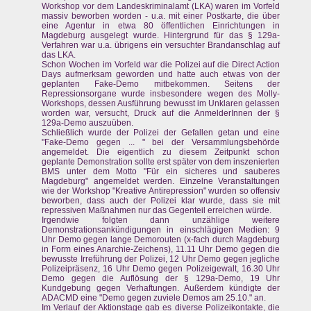
Workshop vor dem Landeskriminalamt (LKA) waren im Vorfeld
massiv beworben worden - u.a. mit einer Postkarte, die über
eine Agentur in etwa 80 öffentlichen Einrichtungen in
Magdeburg ausgelegt wurde. Hintergrund für das § 129a-
Verfahren war u.a. übrigens ein versuchter Brandanschlag auf
das LKA.
Schon Wochen im Vorfeld war die Polizei auf die Direct Action
Days aufmerksam geworden und hatte auch etwas von der
geplanten Fake-Demo mitbekommen. Seitens der
Repressionsorgane wurde insbesondere wegen des Molly-
Workshops, dessen Ausführung bewusst im Unklaren gelassen
worden war, versucht, Druck auf die AnmelderInnen der §
129a-Demo auszuüben.
Schließlich wurde der Polizei der Gefallen getan und eine
"Fake-Demo gegen ... " bei der Versammlungsbehörde
angemeldet. Die eigentlich zu diesem Zeitpunkt schon
geplante Demonstration sollte erst später von dem inszenierten
BMS unter dem Motto "Für ein sicheres und sauberes
Magdeburg" angemeldet werden. Einzelne Veranstaltungen
wie der Workshop "Kreative Antirepression" wurden so offensiv
beworben, dass auch der Polizei klar wurde, dass sie mit
repressiven Maßnahmen nur das Gegenteil erreichen würde.
Irgendwie folgten dann unzählige weitere
Demonstrationsankündigungen in einschlägigen Medien: 9
Uhr Demo gegen lange Demorouten (x-fach durch Magdeburg
in Form eines Anarchie-Zeichens), 11.11 Uhr Demo gegen die
bewusste Irreführung der Polizei, 12 Uhr Demo gegen jegliche
Polizeipräsenz, 16 Uhr Demo gegen Polizeigewalt, 16.30 Uhr
Demo gegen die Auflösung der § 129a-Demo, 19 Uhr
Kundgebung gegen Verhaftungen. Außerdem kündigte der
ADACMD eine "Demo gegen zuviele Demos am 25.10." an.
Im Verlauf der Aktionstage gab es diverse Polizeikontakte, die