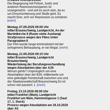
Kreative Antirepression
Die Begegnung mit Polizei, Justiz und
anderen Repressionsorganen ist
unangenehm - und soll es auch sein, da es
um Einschüchterung und Strafe geht. Es
macht Sinn, sich vor Repression zu schützen.
[mehr]
Montag, 07.09.2026 09:00 Uhr
in/bei Braunschweig, Landgericht, An der
Martinikirche 8 (Raum siehe Aushang)
Strafprozess wegen des Films Unter
Paragraphen II
Der Film wurde lange kriminalisiert mit der
(erlogenen) Behauptung, er sei illegal.
[mehr]
Montag, 21.09.2026 09:15 Uhr
in/bei Braunschweig, Landgericht
Braunschweig
Wiederholung der Berufungsverhandlung
wegen Abseilaktion über der A39
Worum gehts? Ursprünglich um eine
Abseilaktion über der B39, mittlerweile um
eine gefestigte Feindschaft zwischen uns und
der Staatsanwaltschaft Braunschweig Es ist
schon viel passiert: 1.
[mehr]
Freitag, 23.10.2026 08:00 Uhr
in/bei Frankfurt (Main), Landgericht
Frankfurt am Main, Hammelsgasse 1 (Saal
17, 1. Stock)
Prozess wegen Abseilaktion am 26.10.2020
über A5