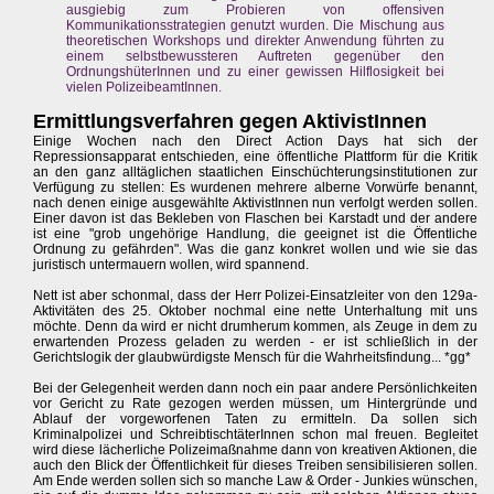
ausgiebig zum Probieren von offensiven
Kommunikationsstrategien genutzt wurden. Die Mischung aus
theoretischen Workshops und direkter Anwendung führten zu
einem selbstbewussteren Auftreten gegenüber den
OrdnungshüterInnen und zu einer gewissen Hilflosigkeit bei
vielen PolizeibeamtInnen.
Ermittlungsverfahren gegen AktivistInnen
Einige Wochen nach den Direct Action Days hat sich der
Repressionsapparat entschieden, eine öffentliche Plattform für die Kritik
an den ganz alltäglichen staatlichen Einschüchterungsinstitutionen zur
Verfügung zu stellen: Es wurdenen mehrere alberne Vorwürfe benannt,
nach denen einige ausgewählte AktivistInnen nun verfolgt werden sollen.
Einer davon ist das Bekleben von Flaschen bei Karstadt und der andere
ist eine "grob ungehörige Handlung, die geeignet ist die Öffentliche
Ordnung zu gefährden". Was die ganz konkret wollen und wie sie das
juristisch untermauern wollen, wird spannend.
Nett ist aber schonmal, dass der Herr Polizei-Einsatzleiter von den 129a-
Aktivitäten des 25. Oktober nochmal eine nette Unterhaltung mit uns
möchte. Denn da wird er nicht drumherum kommen, als Zeuge in dem zu
erwartenden Prozess geladen zu werden - er ist schließlich in der
Gerichtslogik der glaubwürdigste Mensch für die Wahrheitsfindung... *gg*
Bei der Gelegenheit werden dann noch ein paar andere Persönlichkeiten
vor Gericht zu Rate gezogen werden müssen, um Hintergründe und
Ablauf der vorgeworfenen Taten zu ermitteln. Da sollen sich
Kriminalpolizei und SchreibtischtäterInnen schon mal freuen. Begleitet
wird diese lächerliche Polizeimaßnahme dann von kreativen Aktionen, die
auch den Blick der Öffentlichkeit für dieses Treiben sensibilisieren sollen.
Am Ende werden sollen sich so manche Law & Order - Junkies wünschen,