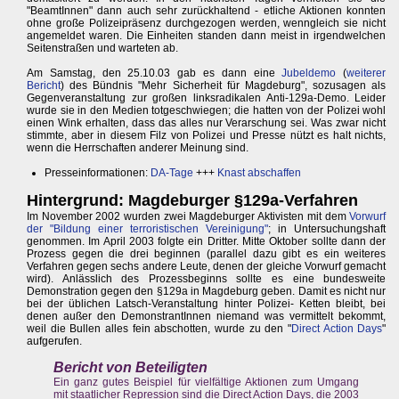
"BeamtInnen" dann auch sehr zurückhaltend - etliche Aktionen konnten
ohne große Polizeipräsenz durchgezogen werden, wenngleich sie nicht
angemeldet waren. Die Einheiten standen dann meist in irgendwelchen
Seitenstraßen und warteten ab.
Am Samstag, den 25.10.03 gab es dann eine
Jubeldemo
(
weiterer
Bericht
) des Bündnis "Mehr Sicherheit für Magdeburg", sozusagen als
Gegenveranstaltung zur großen linksradikalen Anti-129a-Demo. Leider
wurde sie in den Medien totgeschwiegen; die hatten von der Polizei wohl
einen Wink erhalten, dass das alles nur Verarschung sei. Was zwar nicht
stimmte, aber in diesem Filz von Polizei und Presse nützt es halt nichts,
wenn die Herrschaften anderer Meinung sind.
Presseinformationen:
DA-Tage
+++
Knast abschaffen
Hintergrund: Magdeburger §129a-Verfahren
Im November 2002 wurden zwei Magdeburger Aktivisten mit dem
Vorwurf
der "Bildung einer terroristischen Vereinigung"
; in Untersuchungshaft
genommen. Im April 2003 folgte ein Dritter. Mitte Oktober sollte dann der
Prozess gegen die drei beginnen (parallel dazu gibt es ein weiteres
Verfahren gegen sechs andere Leute, denen der gleiche Vorwurf gemacht
wird). Anlässlich des Prozessbeginns sollte es eine bundesweite
Demonstration gegen den §129a in Magdeburg geben. Damit es nicht nur
bei der üblichen Latsch-Veranstaltung hinter Polizei- Ketten bleibt, bei
denen außer den DemonstrantInnen niemand was vermittelt bekommt,
weil die Bullen alles fein abschotten, wurde zu den "
Direct Action Days
"
aufgerufen.
Bericht von Beteiligten
Ein ganz gutes Beispiel für vielfältige Aktionen zum Umgang
mit staatlicher Repression sind die Direct Action Days, die 2003