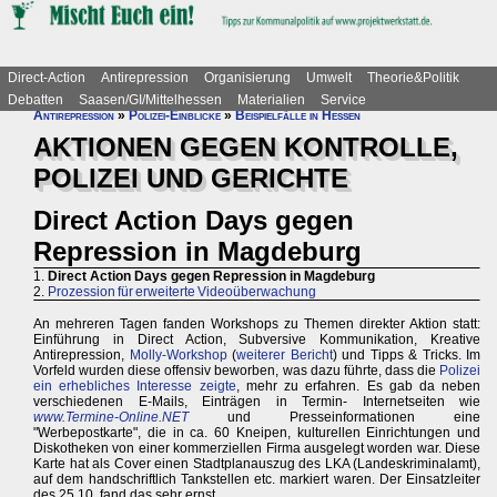
Direct-Action
Antirepression
Organisierung
Umwelt
Theorie&Politik
Debatten
Saasen/GI/Mittelhessen
Materialien
Service
Antirepression
»
Polizei-Einblicke
»
Beispielfälle in Hessen
AKTIONEN GEGEN KONTROLLE,
POLIZEI UND GERICHTE
Direct Action Days gegen
Repression in Magdeburg
1.
Direct Action Days gegen Repression in Magdeburg
2.
Prozession für erweiterte Videoüberwachung
An mehreren Tagen fanden Workshops zu Themen direkter Aktion statt:
Einführung in Direct Action, Subversive Kommunikation, Kreative
Antirepression,
Molly-Workshop
(
weiterer Bericht
) und Tipps & Tricks. Im
Vorfeld wurden diese offensiv beworben, was dazu führte, dass die
Polizei
ein erhebliches Interesse zeigte
, mehr zu erfahren. Es gab da neben
verschiedenen E-Mails, Einträgen in Termin- Internetseiten wie
www.Termine-Online.NET
und Presseinformationen eine
"Werbepostkarte", die in ca. 60 Kneipen, kulturellen Einrichtungen und
Diskotheken von einer kommerziellen Firma ausgelegt worden war. Diese
Karte hat als Cover einen Stadtplanauszug des LKA (Landeskriminalamt),
auf dem handschriftlich Tankstellen etc. markiert waren. Der Einsatzleiter
des 25.10. fand das sehr ernst...