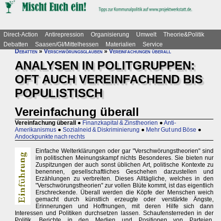
Direct-Action
Antirepression
Organisierung
Umwelt
Theorie&Politik
Debatten
Saasen/GI/Mittelhessen
Materialien
Service
Debatten
»
Verschwörungsglauben
»
Vereinfachungen überall
ANALYSEN IN POLITGRUPPEN:
OFT AUCH VEREINFACHEND BIS
POPULISTISCH
Vereinfachung überall
Vereinfachung überall
●
Finanzkapital & Zinstheorien
●
Anti-
Amerikanismus
●
Sozialneid & Diskriminierung
●
Mehr Gut und Böse
●
Andockpunkte nach rechts
Einfache Welterklärungen oder gar "Verschwörungstheorien" sind
im politischen Meinungskampf nichts Besonderes. Sie bieten nur
Zuspitzungen der auch sonst üblichen Art, politische Kontexte zu
benennen, gesellschaftliches Geschehen darzustellen und
Erzählungen zu verbreiten. Dieses Alltägliche, welches in den
"Verschwörungstheorien" zur vollen Blüte kommt, ist das eigentlich
Erschreckende. Überall werden die Köpfe der Menschen weich
gemacht durch künstlich erzeugte oder verstärkte Ängste,
Erinnerungen und Hoffnungen, mit deren Hilfe sich dann
Interessen und Politiken durchsetzen lassen. Schaufensterreden in der
Politik, Berichte in den Medien und Positionen von Parteien,