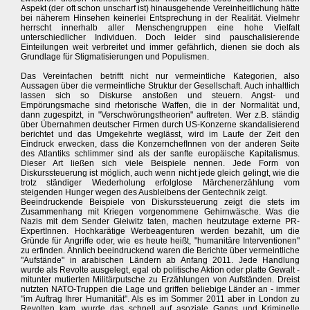
Aspekt (der oft schon unscharf ist) hinausgehende Vereinheitlichung hätte
bei näherem Hinsehen keinerlei Entsprechung in der Realität. Vielmehr
herrscht innerhalb aller Menschengruppen eine hohe Vielfalt
unterschiedlicher Individuen. Doch leider sind pauschalisierende
Einteilungen weit verbreitet und immer gefährlich, dienen sie doch als
Grundlage für Stigmatisierungen und Populismen.
Das Vereinfachen betrifft nicht nur vermeintliche Kategorien, also
Aussagen über die vermeintliche Struktur der Gesellschaft. Auch inhaltlich
lassen sich so Diskurse anstoßen und steuern. Angst- und
Empörungsmache sind rhetorische Waffen, die in der Normalität und,
dann zugespitzt, in "Verschwörungstheorien" auftreten. Wer z.B. ständig
über Übernahmen deutscher Firmen durch US-Konzerne skandalisierend
berichtet und das Umgekehrte weglässt, wird im Laufe der Zeit den
Eindruck erwecken, dass die KonzernchefInnen von der anderen Seite
des Atlantiks schlimmer sind als der sanfte europäische Kapitalismus.
Dieser Art ließen sich viele Beispiele nennen. Jede Form von
Diskurssteuerung ist möglich, auch wenn nicht jede gleich gelingt, wie die
trotz ständiger Wiederholung erfolglose Märchenerzählung vom
steigenden Hunger wegen des Ausbleibens der Gentechnik zeigt.
Beeindruckende Beispiele von Diskurssteuerung zeigt die stets im
Zusammenhang mit Kriegen vorgenommene Gehirnwäsche. Was die
Nazis mit dem Sender Gleiwitz taten, machen heutzutage externe PR-
ExpertInnen. Hochkarätige Werbeagenturen werden bezahlt, um die
Gründe für Angriffe oder, wie es heute heißt, "humanitäre Interventionen"
zu erfinden. Ähnlich beeindruckend waren die Berichte über vermeintliche
"Aufstände" in arabischen Ländern ab Anfang 2011. Jede Handlung
wurde als Revolte ausgelegt, egal ob politische Aktion oder platte Gewalt -
mitunter mutierten Militärputsche zu Erzählungen von Aufständen. Dreist
nutzten NATO-Truppen die Lage und griffen beliebige Länder an - immer
"im Auftrag Ihrer Humanität". Als es im Sommer 2011 aber in London zu
Revolten kam, wurde das schnell auf asoziale Gangs und Kriminelle