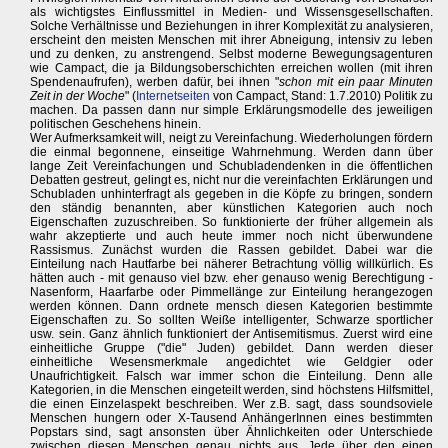
als wichtigstes Einflussmittel in Medien- und Wissensgesellschaften.
Solche Verhältnisse und Beziehungen in ihrer Komplexität zu analysieren,
erscheint den meisten Menschen mit ihrer Abneigung, intensiv zu leben
und zu denken, zu anstrengend. Selbst moderne Bewegungsagenturen
wie Campact, die ja Bildungsoberschichten erreichen wollen (mit ihren
Spendenaufrufen), werben dafür, bei ihnen "
schon mit ein paar Minuten
Zeit in der Woche
" (
Internetseiten
von Campact, Stand: 1.7.2010) Politik zu
machen. Da passen dann nur simple Erklärungsmodelle des jeweiligen
politischen Geschehens hinein.
Wer Aufmerksamkeit will, neigt zu Vereinfachung. Wiederholungen fördern
die einmal begonnene, einseitige Wahrnehmung. Werden dann über
lange Zeit Vereinfachungen und Schubladendenken in die öffentlichen
Debatten gestreut, gelingt es, nicht nur die vereinfachten Erklärungen und
Schubladen unhinterfragt als gegeben in die Köpfe zu bringen, sondern
den ständig benannten, aber künstlichen Kategorien auch noch
Eigenschaften zuzuschreiben. So funktionierte der früher allgemein als
wahr akzeptierte und auch heute immer noch nicht überwundene
Rassismus. Zunächst wurden die Rassen gebildet. Dabei war die
Einteilung nach Hautfarbe bei näherer Betrachtung völlig willkürlich. Es
hätten auch - mit genauso viel bzw. eher genauso wenig Berechtigung -
Nasenform, Haarfarbe oder Pimmellänge zur Einteilung herangezogen
werden können. Dann ordnete mensch diesen Kategorien bestimmte
Eigenschaften zu. So sollten Weiße intelligenter, Schwarze sportlicher
usw. sein. Ganz ähnlich funktioniert der Antisemitismus. Zuerst wird eine
einheitliche Gruppe ("die" Juden) gebildet. Dann werden dieser
einheitliche Wesensmerkmale angedichtet wie Geldgier oder
Unaufrichtigkeit. Falsch war immer schon die Einteilung. Denn alle
Kategorien, in die Menschen eingeteilt werden, sind höchstens Hilfsmittel,
die einen Einzelaspekt beschreiben. Wer z.B. sagt, dass soundsoviele
Menschen hungern oder X-Tausend AnhängerInnen eines bestimmten
Popstars sind, sagt ansonsten über Ähnlichkeiten oder Unterschiede
zwischen diesen Menschen genau nichts aus. Jede über den einen