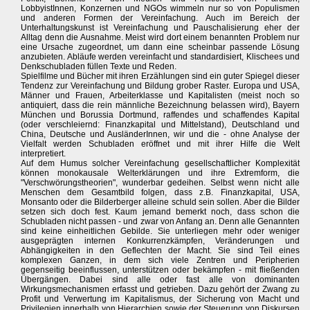
LobbyistInnen, Konzernen und NGOs wimmeln nur so von Populismen
und anderen Formen der Vereinfachung. Auch im Bereich der
Unterhaltungskunst ist Vereinfachung und Pauschalisierung eher der
Alltag denn die Ausnahme. Meist wird dort einem benannten Problem nur
eine Ursache zugeordnet, um dann eine scheinbar passende Lösung
anzubieten. Abläufe werden vereinfacht und standardisiert, Klischees und
Denkschubladen füllen Texte und Reden.
Spielfilme und Bücher mit ihren Erzählungen sind ein guter Spiegel dieser
Tendenz zur Vereinfachung und Bildung grober Raster. Europa und USA,
Männer und Frauen, Arbeiterklasse und Kapitalisten (meist noch so
antiquiert, dass die rein männliche Bezeichnung belassen wird), Bayern
München und Borussia Dortmund, raffendes und schaffendes Kapital
(oder verschleiernd: Finanzkapital und Mittelstand), Deutschland und
China, Deutsche und AusländerInnen, wir und die - ohne Analyse der
Vielfalt werden Schubladen eröffnet und mit ihrer Hilfe die Welt
interpretiert.
Auf dem Humus solcher Vereinfachung gesellschaftlicher Komplexität
können monokausale Welterklärungen und ihre Extremform, die
"Verschwörungstheorien", wunderbar gedeihen. Selbst wenn nicht alle
Menschen dem Gesamtbild folgen, dass z.B. Finanzkapital, USA,
Monsanto oder die Bilderberger alleine schuld sein sollen. Aber die Bilder
setzen sich doch fest. Kaum jemand bemerkt noch, dass schon die
Schubladen nicht passen - und zwar von Anfang an. Denn alle Genannten
sind keine einheitlichen Gebilde. Sie unterliegen mehr oder weniger
ausgeprägten internen Konkurrenzkämpfen, Veränderungen und
Abhängigkeiten in den Geflechten der Macht. Sie sind Teil eines
komplexen Ganzen, in dem sich viele Zentren und Peripherien
gegenseitig beeinflussen, unterstützen oder bekämpfen - mit fließenden
Übergängen. Dabei sind alle oder fast alle von dominanten
Wirkungsmechanismen erfasst und getrieben. Dazu gehört der Zwang zu
Profit und Verwertung im Kapitalismus, der Sicherung von Macht und
Privilegien innerhalb von Hierarchien sowie der Steuerung von Diskursen