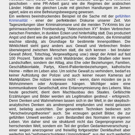
geschoben - eine PR-Arbeit ganz wie die Regimes der arabischen
Länder. Hätten die gleichen Leute mit gleichen Handlungen im Jemen
agiert, wäre es eine Befreiungsbewegung gewesen.
Ein weiteres beeindruckendes Beispiel ist die Sache mit der
gefühlten
Kriminalität
- einer der perfektesten Diskurse unserer Zeit. Von
Tageszeitungen über Kriminalromane und die meisten TV-Krimis bis zur
gehirnwaschenden Frontsendung "Aktenzeichen XY" finden Verbrechen
zwischen Fremden, in dunklen Ecken und hinterhältig statt. Das produziert
Angst und dient wie die gezielt geschürte Fehlinformation, die Kriminalität
wachse ständig, als Grundlage für bestimmte Innenpolitiken. Die
Wirklichkeit sieht ganz anders aus: Gewalt und Verbrechen finden
überwiegend zwischen Menschen statt, die sich kennen - bei brutaler
Gewalt (Mord, Totschlag, Vergewaltigung usw.) steigt der Anteil auf fast
100 Prozent. Tatorte sind nicht Waldränder, dunkle Straßen oder leere
Landschaften, sondern der Alltag, also Ehe oder Beziehungen, Familien,
Geschäftskontakte, Partys, Klient-/Patientenbeziehungen, katholische
Heime - mitten im Leben also. Um solche Gewalt zu verhindern, bedarf es
keiner Aufrüstung der Polizei und auch keiner neuen Kameras auf
Marktplätzen. Die nützen sowieso nicht - wenn, dann müssten sie ja in
Wohnzimmern oder Arztpraxen hängen. Wichtiger wäre eine
kommunikativere Gesellschaft, eine Entanonymisierung des Lebens. Was
heute geschieht, dient dem Machtausbau des Staates. Gefälschte
Erzählungen und Bilder werden als Legitimation gestreut - erfolgreich.
Denn Denken und Wahrnehmen lassen sich in der Welt, in der skeptisch-
analytisches Denken als anstrengend empfunden und meist gelassen
wird, beliebig ausrichten. Der genannten Techniken bedienen sich
"Verschwörungstheorien" auch. Sie erzeugen gezielt Bilder, die zur
gefühlten Umwelt werden - zum Bestandteil des Normalen im eigenen
Leben. Von daher sind sie strukturell nicht das Gegenprogramm zur
herrschenden Welt, sondern ein Teil der großen Gedankenverarschung -
einer wegen anerzogener und freiwillig fortgesetzter Denkfaulheit aber
weiterhin teil-"
selbstverschuldeten Unmündigkeit
", aus der auch weiterhin