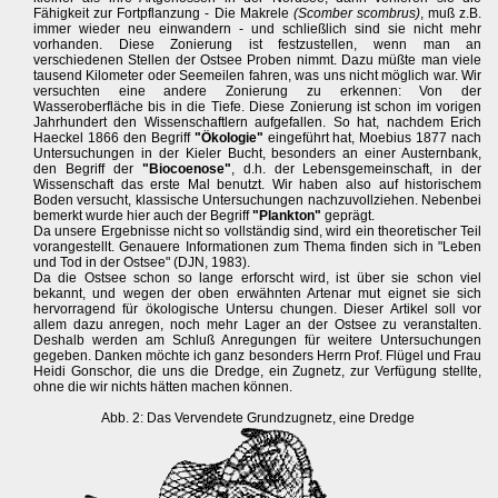
Fähigkeit zur Fortpflanzung - Die Makrele
(Scomber scombrus)
, muß z.B.
immer wieder neu einwandern - und schließlich sind sie nicht mehr
vorhanden. Diese Zonierung ist festzustellen, wenn man an
verschiedenen Stellen der Ostsee Proben nimmt. Dazu müßte man viele
tausend Kilometer oder Seemeilen fahren, was uns nicht möglich war. Wir
versuchten eine andere Zonierung zu erkennen: Von der
Wasseroberfläche bis in die Tiefe. Diese Zonierung ist schon im vorigen
Jahrhundert den Wissenschaftlern aufgefallen. So hat, nachdem Erich
Haeckel 1866 den Begriff
"Ökologie"
eingeführt hat, Moebius 1877 nach
Untersuchungen in der Kieler Bucht, besonders an einer Austernbank,
den Begriff der
"Biocoenose"
, d.h. der Lebensgemeinschaft, in der
Wissenschaft das erste Mal benutzt. Wir haben also auf historischem
Boden versucht, klassische Untersuchungen nachzuvollziehen. Nebenbei
bemerkt wurde hier auch der Begriff
"Plankton"
geprägt.
Da unsere Ergebnisse nicht so vollständig sind, wird ein theoretischer Teil
vorangestellt. Genauere Informationen zum Thema finden sich in "Leben
und Tod in der Ostsee" (DJN, 1983).
Da die Ostsee schon so lange erforscht wird, ist über sie schon viel
bekannt, und wegen der oben erwähnten Artenar mut eignet sie sich
hervorragend für ökologische Untersu chungen. Dieser Artikel soll vor
allem dazu anregen, noch mehr Lager an der Ostsee zu veranstalten.
Deshalb werden am Schluß Anregungen für weitere Untersuchungen
gegeben. Danken möchte ich ganz besonders Herrn Prof. Flügel und Frau
Heidi Gonschor, die uns die Dredge, ein Zugnetz, zur Verfügung stellte,
ohne die wir nichts hätten machen können.
Abb. 2: Das Vervendete Grundzugnetz, eine Dredge