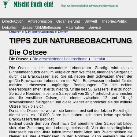
Direct-Action
Antirepression
Organisierung
Umwelt
Theorie&Politik
Debatten
Saasen/GI/Mittelhessen
Materialien
Service
Umwelt
»
Naturbeobachtung
»
Ostsee
TIPPS ZUR NATURBEOBACHTUNG
Die Ostsee
Die Ostsee
●
Die verschiedenen Lebensräume
●
Literatur
Die Ostsee ist ein besonderer Lebensraum. Geprägt wird dieses
Binnenmeer durch den, im Vergleich zum Weltmeer, niedrigen Salzgehalt,
durch das Brackwasser also. Sie ist, neben dem Schwarzen Meer, der
größte Brackwasser-Lebensraum der Welt. Brackwasser bedeutet für die
meisten Lebewesen ungünstige Bedingungen: Für die echten
Meeresorganismen ist er zu niedrig, für die des Süßwassers ist er zu hoch.
So ist die Nordsee mit einem Salzgehalt von 35 g/l erheblich artenreicher
als die westliche Ostsee, mit einem zwischen 12 und 18 g/l
schwankenden Salzgehalt und diese wieder ar tenreicher als die mittlere
Ostsee mit 7 bis 8 g/l.
Da es die Ostsee, so wie wir sie kennen, erst seit der letzten Eiszeit gibt,
die ist erst ca. 10.000 Jahre her, haben sich noch keine speziellen
Brackwasserarten gebildet.
Bedingt durch den von West nach Ost abnehmenden Salzgehalt bildet
sich eine Zonierung der Lebensgemeinschaft: Von der ursprünglichen
Nordseefauna und -flora fallen immer mehr Arten aus. Zuerst bleiben sie
kleiner als ihre Artgenossen in der Nordsee, dann verlieren sie die