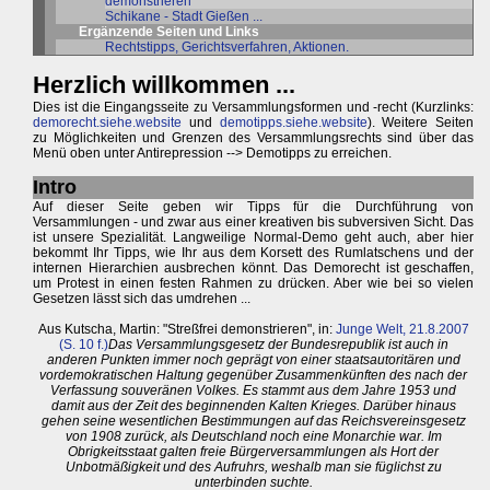
demonstrieren
Schikane - Stadt Gießen ...
Ergänzende Seiten und Links
Rechtstipps, Gerichtsverfahren, Aktionen.
Herzlich willkommen ...
Dies ist die Eingangsseite zu Versammlungsformen und -recht (Kurzlinks:
demorecht.siehe.website
und
demotipps.siehe.website
). Weitere Seiten
zu Möglichkeiten und Grenzen des Versammlungsrechts sind über das
Menü oben unter Antirepression --> Demotipps zu erreichen.
Intro
Auf dieser Seite geben wir Tipps für die Durchführung von
Versammlungen - und zwar aus einer kreativen bis subversiven Sicht. Das
ist unsere Spezialität. Langweilige Normal-Demo geht auch, aber hier
bekommt Ihr Tipps, wie Ihr aus dem Korsett des Rumlatschens und der
internen Hierarchien ausbrechen könnt. Das Demorecht ist geschaffen,
um Protest in einen festen Rahmen zu drücken. Aber wie bei so vielen
Gesetzen lässt sich das umdrehen ...
Aus Kutscha, Martin: "Streßfrei demonstrieren", in:
Junge Welt, 21.8.2007
(S. 10 f.)
Das Versammlungsgesetz der Bundesrepublik ist auch in
anderen Punkten immer noch geprägt von einer staatsautoritären und
vordemokratischen Haltung gegenüber Zusammenkünften des nach der
Verfassung souveränen Volkes. Es stammt aus dem Jahre 1953 und
damit aus der Zeit des beginnenden Kalten Krieges. Darüber hinaus
gehen seine wesentlichen Bestimmungen auf das Reichsvereinsgesetz
von 1908 zurück, als Deutschland noch eine Monarchie war. Im
Obrigkeitsstaat galten freie Bürgerversammlungen als Hort der
Unbotmäßigkeit und des Aufruhrs, weshalb man sie füglichst zu
unterbinden suchte.