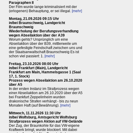
Paragraphen II
Der Film wurde lange kriminalisiert mit der
(erlogenen) Behauptung, er sei illegal.
[mehr]
Montag, 21.09.2026 09:15 Uhr
in/bei Braunschweig, Landgericht
Braunschweig
Wiederholung der Berufungsverhandlung
wegen Abseilaktion über der A39
Worum gehts? Ursprünglich um eine
Abseilaktion über der B39, mittlerweile um
eine gefestigte Feindschaft zwischen uns und
der Staatsanwaltschaft Braunschweig Es ist
schon viel passiert: 1.
[mehr]
Freitag, 23.10.2026 08:00 Uhr
in/bei Frankfurt (Main), Landgericht
Frankfurt am Main, Hammelsgasse 1 (Saal
17, 1. Stock)
Prozess wegen Abseilaktion am 26.10.2020
über A5
In der ersten Instanz im Strafprozess wegen
einer Abseilaktion am 26.10.2020 über der A5
bei Frankfurt Zeppelinheim wurden
drakonische Strafen verhängt - bis zu neun
Monaten Haft (auf Bewährung).
[mehr]
Mittwoch, 11.11.2026 11:30 Uhr
in/bei Wolfsburg, Amtsgericht Wolfsburg
Strafprozess wegen Aktion auf VW-Gelände
Der Zug, der Braunkohle für das VW-eigene
Kraftwerk bringt, wurde blockiert. Mit dabei