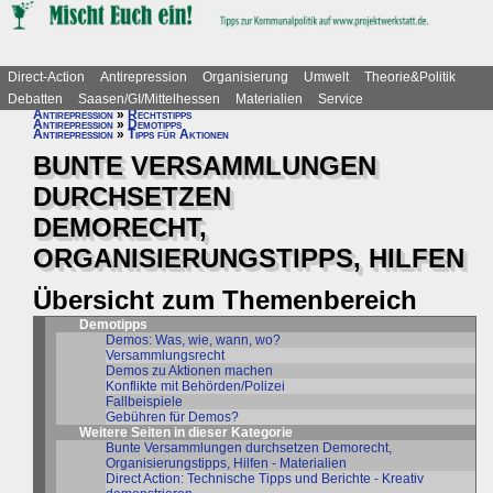
Direct-Action
Antirepression
Organisierung
Umwelt
Theorie&Politik
Debatten
Saasen/GI/Mittelhessen
Materialien
Service
Antirepression
»
Rechtstipps
Antirepression
»
Demotipps
Antirepression
»
Tipps für Aktionen
BUNTE VERSAMMLUNGEN
DURCHSETZEN
DEMORECHT,
ORGANISIERUNGSTIPPS, HILFEN
Übersicht zum Themenbereich
Demotipps
Demos: Was, wie, wann, wo?
Versammlungsrecht
Demos zu Aktionen machen
Konflikte mit Behörden/Polizei
Fallbeispiele
Gebühren für Demos?
Weitere Seiten in dieser Kategorie
Bunte Versammlungen durchsetzen Demorecht,
Organisierungstipps, Hilfen - Materialien
Direct Action: Technische Tipps und Berichte - Kreativ