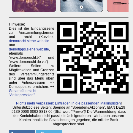
Hinweise:
Dies ist die Eingangsseite
zu Versammlungsformen
und -recht (Kurzlink:
demorecht.siehe.website
und
demotipps.siehe.website
,
ehemals
"www.demorecht.tk" und
"www.demorecht.de.vu").
Weitere Seiten zu
Möglichkeiten und Grenzen
des Versammlungsrechts
sind über das Menü oben
unter Antirepression -->
Demotipps zu erreichen. ++
Gesamtübersicht
"Antirepression"
Nichts mehr verpassen: Eintragen in die passenden Mailinglisten
!
Unterstützt diese Seiten: Spende an "Spenden&Aktionen", IBAN DE29
5139 0000 0092 8818 06 (Stichwort: "Prowe")! Die Warnmeldung, dass
der Kontoinhaber nicht passt, einfach ignorieren - wir haben unseren
Konten inhaltliche Bezeichnungen gegeben, die mit der Bank
abgesprochen sind.