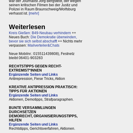
war der Journalist Jörg Bergstedt, der wegen
seinen kritischen Filmen bei der Justiz und
Polizei in Raum Braunschweig/Wolfsburg
verhasst ist.
[mehr]
Weiterlesen
Kreis Gießen: B49-Neubau verhindern
++
Neues Buch:
Die Demokratie überwinden,
bevor sie sich selbst abschafft
++ Nichts mehr
verpassen:
Mailverteiler&Chats
Neue Mobilnr.: 015511439808), Festnetz
bleibt 06401-903283
RECHTSTIPPS GEGEN RECHT-
EXTREMIST*INNEN
Ergänzende Seiten und Links
Antirepression, Fiese Tricks, Aktion
KREATIVE ANTIPRESSION PRAKTISCH:
TIPPS FÜR AKTIONEN
Ergänzende Seiten und Links
Aktionen, Demotipps, Strafparagraphen.
BUNTE VERSAMMLUNGEN
DURCHSETZEN
DEMORECHT, ORGANISIERUNGSTIPPS,
HILFEN
Ergänzende Seiten und Links
Rechtstipps, Gerichtsverfahren, Aktionen.