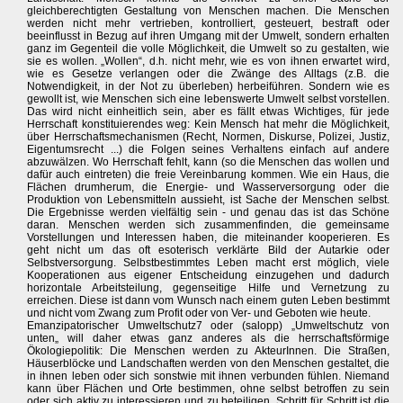
gleichberechtigten Gestaltung von Menschen machen. Die Menschen
werden nicht mehr vertrieben, kontrolliert, gesteuert, bestraft oder
beeinflusst in Bezug auf ihren Umgang mit der Umwelt, sondern erhalten
ganz im Gegenteil die volle Möglichkeit, die Umwelt so zu gestalten, wie
sie es wollen. „Wollen“, d.h. nicht mehr, wie es von ihnen erwartet wird,
wie es Gesetze verlangen oder die Zwänge des Alltags (z.B. die
Notwendigkeit, in der Not zu überleben) herbeiführen. Sondern wie es
gewollt ist, wie Menschen sich eine lebenswerte Umwelt selbst vorstellen.
Das wird nicht einheitlich sein, aber es fällt etwas Wichtiges, für jede
Herrschaft konstituierendes weg: Kein Mensch hat mehr die Möglichkeit,
über Herrschaftsmechanismen (Recht, Normen, Diskurse, Polizei, Justiz,
Eigentumsrecht ...) die Folgen seines Verhaltens einfach auf andere
abzuwälzen. Wo Herrschaft fehlt, kann (so die Menschen das wollen und
dafür auch eintreten) die freie Vereinbarung kommen. Wie ein Haus, die
Flächen drumherum, die Energie- und Wasserversorgung oder die
Produktion von Lebensmitteln aussieht, ist Sache der Menschen selbst.
Die Ergebnisse werden vielfältig sein - und genau das ist das Schöne
daran. Menschen werden sich zusammenfinden, die gemeinsame
Vorstellungen und Interessen haben, die miteinander kooperieren. Es
geht nicht um das oft esoterisch verklärte Bild der Autarkie oder
Selbstversorgung. Selbstbestimmtes Leben macht erst möglich, viele
Kooperationen aus eigener Entscheidung einzugehen und dadurch
horizontale Arbeitsteilung, gegenseitige Hilfe und Vernetzung zu
erreichen. Diese ist dann vom Wunsch nach einem guten Leben bestimmt
und nicht vom Zwang zum Profit oder von Ver- und Geboten wie heute.
Emanzipatorischer Umweltschutz7 oder (salopp) „Umweltschutz von
unten„ will daher etwas ganz anderes als die herrschaftsförmige
Ökologiepolitik: Die Menschen werden zu AkteurInnen. Die Straßen,
Häuserblöcke und Landschaften werden von den Menschen gestaltet, die
in ihnen leben oder sich sonstwie mit ihnen verbunden fühlen. Niemand
kann über Flächen und Orte bestimmen, ohne selbst betroffen zu sein
oder sich aktiv zu interessieren und zu beteiligen. Schritt für Schritt ist die