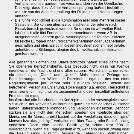
Verhaltensnorm ergangen - sie verschwanden von der Oberfläche.
Das zeigt, dass diese Art der Verhaltensprägung äußerst instabil ist,
weil sie von der Aufrechterhaltung der Diskurse und Normierungen
abhängt.
Die fünfte Möglichkeit ist die Kombination aller oder mehrerer dieser
Strategien. Sie können gleichzeitig, nacheinander oder je nach
Einsatzbereich gewechselt werden. So stehen im weltweiten Blick
tatsächlich alle fünf Formen heute nebeneinander, wenn z.B. in
ausgebeuteten Ländern große Nationalparke und Tourismusflächen
für reiche EuropäerInnen, NordamerikanerInnen oder JapanerInnen
geschaffen und gleichzeitig in diesen Industrienationen neoliberale,
autoritäre und Bildungsstrategien des Umweltschutzes miteinander
gemischt werden.
Alle genannten Formen des Umweltschutzes haben eines gemeinsam:
Sie operieren herrschaftsförmig. Das bedeutet nicht, dass nur Wenige
irgendwo an der Macht sind und alles steuern. Herrschaft hat nur selten
ein eindeutiges „Oben“ und „Unten“. Meist steuern Zwänge und
Beeinflussungen den Willen der Einzelnen - egal ob das von einer
Regierungsmacht per Verbot oder aus dem sozialen Umfeld der
betroffenen Person als Erziehung, Rollenmuster u.ä. erfolgt. Herrschaft ist
organisierte, d.h. nicht nur als zusammenhangloser Einzelfall auftretende
Fremdbestimmung.
Insofern sind alle beschriebenen Konzepte einander wesensgleich, wenn
sie auch in der konkreten Ausformung ganz unterschiedliches Aussehen
haben, unterschiedliche Methoden und Sanktionen einsetzen. Dennoch
stärken sie alle nicht den Menschen, sondern die Kontrolle über den
Menschen. Ihr Menschenbild basiert auf der Vorstellung, dass der „gute“
Mensch bzw. das „richtige“ Verhalten nur über Zwang oder Beeinflussung
entstehen. Doch eine solche Politik gerät schon sehr früh in
Widersprüche, wenn die Frage gestellt wird, wer denn diesen Zwang oder
die Beeinflussung ausführt. Regierende, LehrerInnen, PolizistInnen,