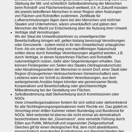
Stärkung der Mit- und schließlich Selbstbestimmung der Menschen
beim Rohstoff- und Flächenverbrauch weltweit, d.h. in Zukunft müssten
die jeweils betroffenen Menschen in einer Region allen Nutzungen
von Flächen und Rohstoffen zustimmen. Zertifikate für
Luftverschmutzungen lägen dann bei den Menschen und nicht bei
Staaten und Unternehmen, wären unverkäuflich und gäben den
Menschen die Macht zur Entscheidung über die Nutzung ihrer Umwelt.
Verträge statt Verordnungen
Wo der Staat die UmweltnutzerInnen zu umweltgerechter
Bewirtschaftung bringen will, gelten bislang bevorzugt Verordnungen
oder Grenzwerte - zudem meist in für den Umweltschutz untauglicher
Form. Als ein erster Schritt weg vom machtförmigen Naturschutz
sollten diese durch freiwillige Vereinbarungen abgelöst werden, z.B.
durch Verträge, in denen NutzerInnen Flächen und Rohstoffe
naturverträglich nutzen, dafür aber Gegenleistungen erhalten. Das
können Fördergelder von Seiten des Staates (Vertragsnaturschutz)
oder Abnahmegarantien der Menschen in einem Dorf, einer Stadt oder
Region (ErzeugerInnen-VerbraucherInnen-Gemeinschaften) sein.
Letzteres wäre ein Schritt zu direkten Vereinbarungen, aus dem
weitergehende Ansätze folgen könnten wie gemeinsamer Besitz,
Kooperativen und Bewirtschaftung oder gleichberechtigte
Mitbestimmung bei der Gestaltung von Flächen.
Selbstbestimmung statt Stellvertretung durch Kommissionen oder
NGOs
Viele Umweltorganisationen fordern für sich selbst oder stellvertretend
für alle Nichtregierungsorganisationen mehr Rechte ein. Das gipfelt im
Vorschlag einer dritten Kammer neben Bundestag und Bundesrat für
NGOs. Weit verbreitet ist ebenso die nicht einmal als demokratisch
bezeichnebare Idee der „Governance“, eine vernetzte Führung durch
Eliten aus Politik, Wirtschaft und sogenannter Zivilgesellschaft.
Gleiches gilt für einen ökologischen Rat, dem nicht abwählbaren,
monarchistisch anmutenden Kontrollorgan aus Persönlichkeiten des