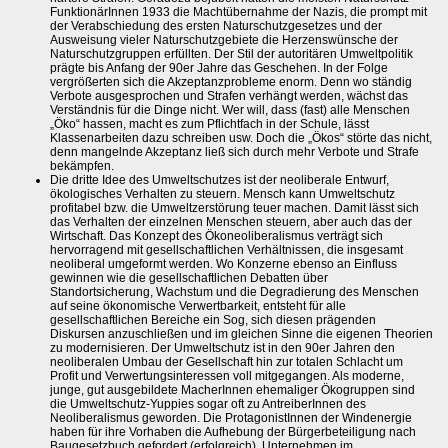
FunktionärInnen 1933 die Machtübernahme der Nazis, die prompt mit
der Verabschiedung des ersten Naturschutzgesetzes und der
Ausweisung vieler Naturschutzgebiete die Herzenswünsche der
Naturschutzgruppen erfüllten. Der Stil der autoritären Umweltpolitik
prägte bis Anfang der 90er Jahre das Geschehen. In der Folge
vergrößerten sich die Akzeptanzprobleme enorm. Denn wo ständig
Verbote ausgesprochen und Strafen verhängt werden, wächst das
Verständnis für die Dinge nicht. Wer will, dass (fast) alle Menschen
„Öko“ hassen, macht es zum Pflichtfach in der Schule, lässt
Klassenarbeiten dazu schreiben usw. Doch die „Ökos“ störte das nicht,
denn mangelnde Akzeptanz ließ sich durch mehr Verbote und Strafe
bekämpfen.
Die dritte Idee des Umweltschutzes ist der neoliberale Entwurf,
ökologisches Verhalten zu steuern. Mensch kann Umweltschutz
profitabel bzw. die Umweltzerstörung teuer machen. Damit lässt sich
das Verhalten der einzelnen Menschen steuern, aber auch das der
Wirtschaft. Das Konzept des Ökoneoliberalismus verträgt sich
hervorragend mit gesellschaftlichen Verhältnissen, die insgesamt
neoliberal umgeformt werden. Wo Konzerne ebenso an Einfluss
gewinnen wie die gesellschaftlichen Debatten über
Standortsicherung, Wachstum und die Degradierung des Menschen
auf seine ökonomische Verwertbarkeit, entsteht für alle
gesellschaftlichen Bereiche ein Sog, sich diesen prägenden
Diskursen anzuschließen und im gleichen Sinne die eigenen Theorien
zu modernisieren. Der Umweltschutz ist in den 90er Jahren den
neoliberalen Umbau der Gesellschaft hin zur totalen Schlacht um
Profit und Verwertungsinteressen voll mitgegangen. Als moderne,
junge, gut ausgebildete MacherInnen ehemaliger Ökogruppen sind
die Umweltschutz-Yuppies sogar oft zu AntreiberInnen des
Neoliberalismus geworden. Die ProtagonistInnen der Windenergie
haben für ihre Vorhaben die Aufhebung der Bürgerbeteiligung nach
Baugesetzbuch gefordert (erfolgreich). Unternehmen im