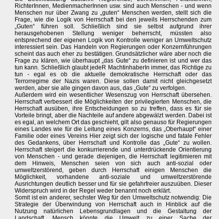
RichterInnen, MedienmacherInnen usw. sind auch Menschen - und wenn
Menschen nur über Zwang zu „guten“ Menschen werden, stellt sich die
Frage, wie die Logik von Herrschaft bei den jeweils Herrschenden zum
„Guten“ führen soll. Schließlich sind sie selbst aufgrund ihrer
herausgehobenen Stellung weniger beherrscht, müssten also
entsprechend der eigenen Logik von Kontrolle weniger an Umweltschutz
interessiert sein. Das Handeln von Regierungen oder Konzernführungen
scheint das auch eher zu bestätigen. Grundsätzlicher wäre aber noch die
Frage zu klären, wie überhaupt „das Gute“ zu definieren ist und wer das
tun kann. Schließlich glaubt jedeR MachtinhaberIn immer, das Richtige zu
tun - egal es ob die aktuelle demokratische Herrschaft oder das
Terrorregime der Nazis waren. Diese sollen damit nicht gleichgesetzt
werden, aber sie alle gingen davon aus, das „Gute“ zu verfolgen.
Außerdem wird ein wesentlicher Wesenszug von Herrschaft übersehen.
Herrschaft verbessert die Möglichkeiten der privilegierten Menschen, die
Herrschaft ausüben, ihre Entscheidungen so zu treffen, dass es für sie
Vorteile bringt, aber die Nachteile auf andere abgewälzt werden. Dabei ist
es egal, an welchem Ort das geschieht, gilt also genauso für Regierungen
eines Landes wie für die Leitung eines Konzerns, das „Oberhaupt“ einer
Familie oder eines Vereins Hier zeigt sich der logische und fatale Fehler
des Gedankens, über Herrschaft und Kontrolle das „Gute“ zu wollen.
Herrschaft steigert die konkurrierende und unterdrückende Orientierung
von Menschen - und gerade diejenigen, die Herrschaft legitimieren mit
dem Hinweis, Menschen seien von sich auch anti-sozial oder
umweltzerstörend, geben durch Herrschaft einigen Menschen die
Möglichkeit, vorhandene anti-soziale und umweltzerstörende
Ausrichtungen deutlich besser und für sie gefahrfreier auszuüben. Dieser
Widerspruch wird in der Regel weder benannt noch erklärt.
Somit ist ein anderer, sechster Weg für den Umweltschutz notwendig: Die
Strategie der Überwindung von Herrschaft auch in Hinblick auf die
Nutzung natürlichen Lebensgrundlagen und die Gestaltung der
Landschaft. Mensch könnte die Umwelt zu einer Sache der