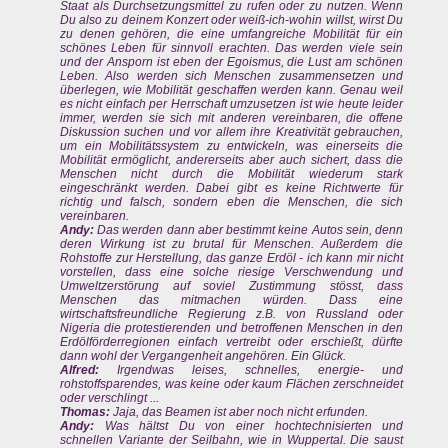
Staat als Durchsetzungsmittel zu rufen oder zu nutzen. Wenn
Du also zu deinem Konzert oder weiß-ich-wohin willst, wirst Du
zu denen gehören, die eine umfangreiche Mobilität für ein
schönes Leben für sinnvoll erachten. Das werden viele sein
und der Ansporn ist eben der Egoismus, die Lust am schönen
Leben. Also werden sich Menschen zusammensetzen und
überlegen, wie Mobilität geschaffen werden kann. Genau weil
es nicht einfach per Herrschaft umzusetzen ist wie heute leider
immer, werden sie sich mit anderen vereinbaren, die offene
Diskussion suchen und vor allem ihre Kreativität gebrauchen,
um ein Mobilitätssystem zu entwickeln, was einerseits die
Mobilität ermöglicht, andererseits aber auch sichert, dass die
Menschen nicht durch die Mobilität wiederum stark
eingeschränkt werden. Dabei gibt es keine Richtwerte für
richtig und falsch, sondern eben die Menschen, die sich
vereinbaren.
Andy:
Das werden dann aber bestimmt keine Autos sein, denn
deren Wirkung ist zu brutal für Menschen. Außerdem die
Rohstoffe zur Herstellung, das ganze Erdöl - ich kann mir nicht
vorstellen, dass eine solche riesige Verschwendung und
Umweltzerstörung auf soviel Zustimmung stösst, dass
Menschen das mitmachen würden. Dass eine
wirtschaftsfreundliche Regierung z.B. von Russland oder
Nigeria die protestierenden und betroffenen Menschen in den
Erdölförderregionen einfach vertreibt oder erschießt, dürfte
dann wohl der Vergangenheit angehören. Ein Glück.
Alfred:
Irgendwas leises, schnelles, energie- und
rohstoffsparendes, was keine oder kaum Flächen zerschneidet
oder verschlingt ...
Thomas:
Jaja, das Beamen ist aber noch nicht erfunden.
Andy:
Was hältst Du von einer hochtechnisierten und
schnellen Variante der Seilbahn, wie in Wuppertal. Die saust