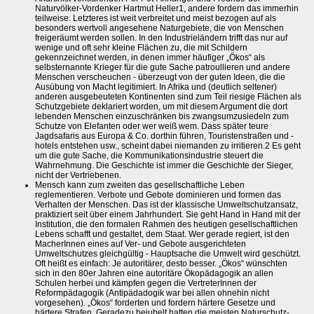
Naturvölker-Vordenker Hartmut Heller1, andere fordern das immerhin
teilweise. Letzteres ist weit verbreitet und meist bezogen auf als
besonders wertvoll angesehene Naturgebiete, die von Menschen
freigeräumt werden sollen. In den Industrieländern trifft das nur auf
wenige und oft sehr kleine Flächen zu, die mit Schildern
gekennzeichnet werden, in denen immer häufiger „Ökos“ als
selbsternannte Krieger für die gute Sache patroullieren und andere
Menschen verscheuchen - überzeugt von der guten Ideen, die die
Ausübung von Macht legitimiert. In Afrika und (deutlich seltener)
anderen ausgebeuteten Kontinenten sind zum Teil riesige Flächen als
Schutzgebiete deklariert worden, um mit diesem Argument die dort
lebenden Menschen einzuschränken bis zwangsumzusiedeln zum
Schutze von Elefanten oder wer weiß wem. Dass später teure
Jagdsafaris aus Europa & Co. dorthin führen, Touristenstraßen und -
hotels entstehen usw., scheint dabei niemanden zu irritieren.2 Es geht
um die gute Sache, die Kommunikationsindustrie steuert die
Wahrnehmung. Die Geschichte ist immer die Geschichte der Sieger,
nicht der Vertriebenen.
Mensch kann zum zweiten das gesellschaftliche Leben
reglementieren. Verbote und Gebote dominieren und formen das
Verhalten der Menschen. Das ist der klassische Umweltschutzansatz,
praktiziert seit über einem Jahrhundert. Sie geht Hand in Hand mit der
Institution, die den formalen Rahmen des heutigen gesellschaftlichen
Lebens schafft und gestaltet, dem Staat. Wer gerade regiert, ist den
MacherInnen eines auf Ver- und Gebote ausgerichteten
Umweltschutzes gleichgültig - Hauptsache die Umwelt wird geschützt.
Oft heißt es einfach: Je autoritärer, desto besser. „Ökos“ wünschten
sich in den 80er Jahren eine autoritäre Ökopädagogik an allen
Schulen herbei und kämpfen gegen die VertreterInnen der
Reformpädagogik (Antipädadogik war bei allen ohnehin nicht
vorgesehen). „Ökos“ forderten und fordern härtere Gesetze und
härtere Strafen. Geradezu bejubelt hatten die meisten Naturschutz-