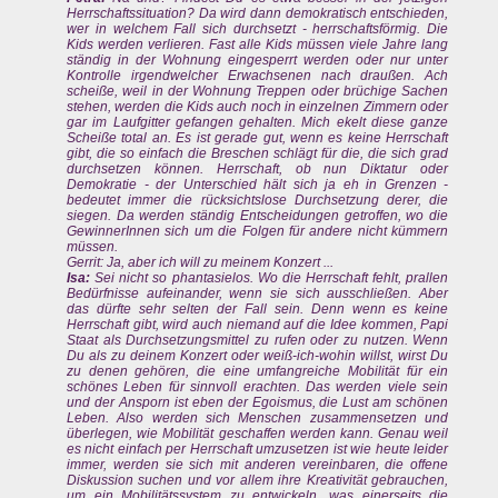
Herrschaftssituation? Da wird dann demokratisch entschieden,
wer in welchem Fall sich durchsetzt - herrschaftsförmig. Die
Kids werden verlieren. Fast alle Kids müssen viele Jahre lang
ständig in der Wohnung eingesperrt werden oder nur unter
Kontrolle irgendwelcher Erwachsenen nach draußen. Ach
scheiße, weil in der Wohnung Treppen oder brüchige Sachen
stehen, werden die Kids auch noch in einzelnen Zimmern oder
gar im Laufgitter gefangen gehalten. Mich ekelt diese ganze
Scheiße total an. Es ist gerade gut, wenn es keine Herrschaft
gibt, die so einfach die Breschen schlägt für die, die sich grad
durchsetzen können. Herrschaft, ob nun Diktatur oder
Demokratie - der Unterschied hält sich ja eh in Grenzen -
bedeutet immer die rücksichtslose Durchsetzung derer, die
siegen. Da werden ständig Entscheidungen getroffen, wo die
GewinnerInnen sich um die Folgen für andere nicht kümmern
müssen.
Gerrit: Ja, aber ich will zu meinem Konzert ...
Isa:
Sei nicht so phantasielos. Wo die Herrschaft fehlt, prallen
Bedürfnisse aufeinander, wenn sie sich ausschließen. Aber
das dürfte sehr selten der Fall sein. Denn wenn es keine
Herrschaft gibt, wird auch niemand auf die Idee kommen, Papi
Staat als Durchsetzungsmittel zu rufen oder zu nutzen. Wenn
Du als zu deinem Konzert oder weiß-ich-wohin willst, wirst Du
zu denen gehören, die eine umfangreiche Mobilität für ein
schönes Leben für sinnvoll erachten. Das werden viele sein
und der Ansporn ist eben der Egoismus, die Lust am schönen
Leben. Also werden sich Menschen zusammensetzen und
überlegen, wie Mobilität geschaffen werden kann. Genau weil
es nicht einfach per Herrschaft umzusetzen ist wie heute leider
immer, werden sie sich mit anderen vereinbaren, die offene
Diskussion suchen und vor allem ihre Kreativität gebrauchen,
um ein Mobilitätssystem zu entwickeln, was einerseits die