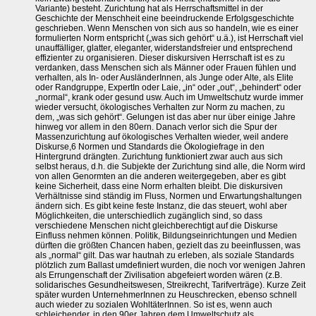
Variante) besteht. Zurichtung hat als Herrschaftsmittel in der
Geschichte der Menschheit eine beeindruckende Erfolgsgeschichte
geschrieben. Wenn Menschen von sich aus so handeln, wie es einer
formulierten Norm entspricht („was sich gehört“ u.ä.), ist Herrschaft viel
unauffälliger, glatter, eleganter, widerstandsfreier und entsprechend
effizienter zu organisieren. Dieser diskursiven Herrschaft ist es zu
verdanken, dass Menschen sich als Männer oder Frauen fühlen und
verhalten, als In- oder AusländerInnen, als Junge oder Alte, als Elite
oder Randgruppe, ExpertIn oder Laie, „in“ oder „out“, „behindert“ oder
„normal“, krank oder gesund usw. Auch im Umweltschutz wurde immer
wieder versucht, ökologisches Verhalten zur Norm zu machen, zu
dem, „was sich gehört“. Gelungen ist das aber nur über einige Jahre
hinweg vor allem in den 80ern. Danach verlor sich die Spur der
Massenzurichtung auf ökologisches Verhalten wieder, weil andere
Diskurse,6 Normen und Standards die Ökologiefrage in den
Hintergrund drängten. Zurichtung funktioniert zwar auch aus sich
selbst heraus, d.h. die Subjekte der Zurichtung sind alle, die Norm wird
von allen Genormten an die anderen weitergegeben, aber es gibt
keine Sicherheit, dass eine Norm erhalten bleibt. Die diskursiven
Verhältnisse sind ständig im Fluss, Normen und Erwartungshaltungen
ändern sich. Es gibt keine feste Instanz, die das steuert, wohl aber
Möglichkeiten, die unterschiedlich zugänglich sind, so dass
verschiedene Menschen nicht gleichberechtigt auf die Diskurse
Einfluss nehmen können. Politik, Bildungseinrichtungen und Medien
dürften die größten Chancen haben, gezielt das zu beeinflussen, was
als „normal“ gilt. Das war hautnah zu erleben, als soziale Standards
plötzlich zum Ballast umdefiniert wurden, die noch vor wenigen Jahren
als Errungenschaft der Zivilisation abgefeiert worden wären (z.B.
solidarisches Gesundheitswesen, Streikrecht, Tarifverträge). Kurze Zeit
später wurden UnternehmerInnen zu Heuschrecken, ebenso schnell
auch wieder zu sozialen WohltäterInnen. So ist es, wenn auch
schleichender, in den 90er Jahren dem Umweltschutz als