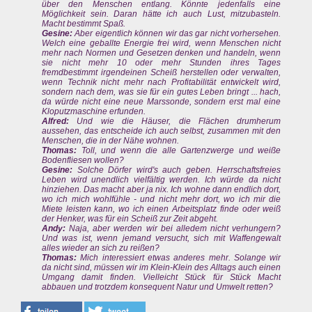
über den Menschen entlang. Könnte jedenfalls eine
Möglichkeit sein. Daran hätte ich auch Lust, mitzubasteln.
Macht bestimmt Spaß.
Gesine:
Aber eigentlich können wir das gar nicht vorhersehen.
Welch eine geballte Energie frei wird, wenn Menschen nicht
mehr nach Normen und Gesetzen denken und handeln, wenn
sie nicht mehr 10 oder mehr Stunden ihres Tages
fremdbestimmt irgendeinen Scheiß herstellen oder verwalten,
wenn Technik nicht mehr nach Profitabilität entwickelt wird,
sondern nach dem, was sie für ein gutes Leben bringt ... hach,
da würde nicht eine neue Marssonde, sondern erst mal eine
Kloputzmaschine erfunden.
Alfred:
Und wie die Häuser, die Flächen drumherum
aussehen, das entscheide ich auch selbst, zusammen mit den
Menschen, die in der Nähe wohnen.
Thomas:
Toll, und wenn die alle Gartenzwerge und weiße
Bodenfliesen wollen?
Gesine:
Solche Dörfer wird's auch geben. Herrschaftsfreies
Leben wird unendlich vielfältig werden. Ich würde da nicht
hinziehen. Das macht aber ja nix. Ich wohne dann endlich dort,
wo ich mich wohlfühle - und nicht mehr dort, wo ich mir die
Miete leisten kann, wo ich einen Arbeitsplatz finde oder weiß
der Henker, was für ein Scheiß zur Zeit abgeht.
Andy:
Naja, aber werden wir bei alledem nicht verhungern?
Und was ist, wenn jemand versucht, sich mit Waffengewalt
alles wieder an sich zu reißen?
Thomas:
Mich interessiert etwas anderes mehr. Solange wir
da nicht sind, müssen wir im Klein-Klein des Alltags auch einen
Umgang damit finden. Vielleicht Stück für Stück Macht
abbauen und trotzdem konsequent Natur und Umwelt retten?