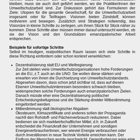
bleiben, muss sie auch dort geführt werden, wo die PraktikerInnen der
Umweltschutzarbeit sind. Zur Diskussion gehört das Formulieren der
Ziele: Utopien für die gesamte Gesellschaft, für die Umweltschutzarbeit
insgesamt oder für Teilfragen. Visionen bieten Zündstoff, können
motivieren und bewegen. Zusätzlich sind Strategien notwendig, das
Visionäre in kleine Schritte zu zerlegen, um ihnen Stück für Stück näher zu
kommen. Diese Schritte aber müssen immer darauf untersucht werden, ob
sie der Vision und den Grundsätzen emanzipatorischer Arbeit
entsprechen.
Beispiele für sofortige Schritte
Selbst im heutigen, realpolitischen Raum lassen sich viele Schritte in
diese Richtung einfordern oder schon konkret verwirklichen:
Dezentralisierung statt EU und Weltregierung
Zur Zeit stellen viele Umweltschutzorganisationen hohe Forderungen
an die EU, z.T. auch an die UNO. Sie wollen diese stärken und
erwarten von ihnen die Durchsetzung von Umweltschutzstandards.
Abgesehen davon, dass schon jetzt sichtbar ist, dass auf diesen
Ebenen Umweltschutzinteressen besonders schwach bleiben,
widersprechen solche Forderungen auch emanzipatorischen Zielen.
Danach müsste eher eine Dezentralisierung politischer
Entscheidungsbefugnisse und die Stärkung direkter Mitbestimmung
eingefordert werden.
Mitbestimmung statt ökologischer Abgaben
Ökosteuern, Klimazertifikate und anderes sollen der Propaganda
nach9 den Rohstoff- und Flächenverbrauch reduzieren. Dabei
bedienen sie sich marktwirtschaftlicher Mittel, d.h. in Zukunft
entscheidet die Finanzkraft der Unternehmen und sonstigen
EnergieverbraucherInnen, wer wieviel Energie verbrauchen oder
durch Investitionen in neue Technik Vorteile erreichen kann. Der
Einfluss der Menschen wurde geschwächt. Gegenforderung wäre eine