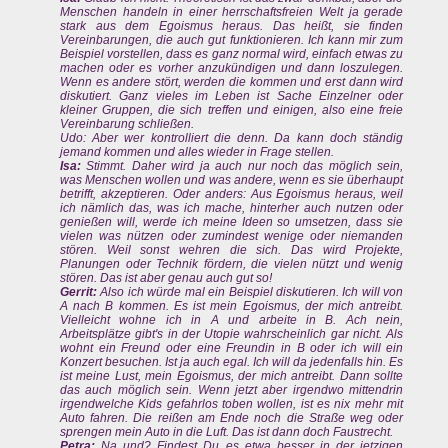
Menschen handeln in einer herrschaftsfreien Welt ja gerade
stark aus dem Egoismus heraus. Das heißt, sie finden
Vereinbarungen, die auch gut funktionieren. Ich kann mir zum
Beispiel vorstellen, dass es ganz normal wird, einfach etwas zu
machen oder es vorher anzukündigen und dann loszulegen.
Wenn es andere stört, werden die kommen und erst dann wird
diskutiert. Ganz vieles im Leben ist Sache Einzelner oder
kleiner Gruppen, die sich treffen und einigen, also eine freie
Vereinbarung schließen.
Udo: Aber wer kontrolliert die denn. Da kann doch ständig
jemand kommen und alles wieder in Frage stellen.
Isa:
Stimmt. Daher wird ja auch nur noch das möglich sein,
was Menschen wollen und was andere, wenn es sie überhaupt
betrifft, akzeptieren. Oder anders: Aus Egoismus heraus, weil
ich nämlich das, was ich mache, hinterher auch nutzen oder
genießen will, werde ich meine Ideen so umsetzen, dass sie
vielen was nützen oder zumindest wenige oder niemanden
stören. Weil sonst wehren die sich. Das wird Projekte,
Planungen oder Technik fördern, die vielen nützt und wenig
stören. Das ist aber genau auch gut so!
Gerrit:
Also ich würde mal ein Beispiel diskutieren. Ich will von
A nach B kommen. Es ist mein Egoismus, der mich antreibt.
Vielleicht wohne ich in A und arbeite in B. Ach nein,
Arbeitsplätze gibt's in der Utopie wahrscheinlich gar nicht. Als
wohnt ein Freund oder eine Freundin in B oder ich will ein
Konzert besuchen. Ist ja auch egal. Ich will da jedenfalls hin. Es
ist meine Lust, mein Egoismus, der mich antreibt. Dann sollte
das auch möglich sein. Wenn jetzt aber irgendwo mittendrin
irgendwelche Kids gefahrlos toben wollen, ist es nix mehr mit
Auto fahren. Die reißen am Ende noch die Straße weg oder
sprengen mein Auto in die Luft. Das ist dann doch Faustrecht.
Petra:
Na und? Findest Du es etwa besser in der jetzigen