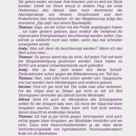
Sie gehen weiter, ein paar Äste knacken und es wird ein Stück
dunkler. Direkt vor ihnen kreuzt in wildem Flug die erste
Fledermaus des Abend. Aber noch dominieren die
Abendgesänge von Amseln, Singdrosseln und dem
Rotkehlchen das Geschehen. An der Wegkreuzung prägt das
monotone „Zilp-zalp“ aus einem Baumwipfel.
Thomas:
Naja, wo wir schon mit der Politik angefangen haben
... ich habe gestern gelesen, dass endlich die Verfahren für
regenerative Energieanlagen beschleunigt werden sollen. Das
könnte ja vielleicht noch was retten, wenn das mal schneller
vorangehen würde.
Andy:
Was soll denn da beschleunigt werden? Wenn ich das
Wort schon höre ...
Thomas:
So genau stand das da nicht. Auf jeden Fall soll wohl
die Bürgerbeteiligung gestrichen werden. Dass haben so
BUND und andere Umweltverbände auch gefordert.
Andy:
War ja klar. Jetzt setzen sich diese Scheiß-
Ökofunktionäre schon gegen die Mitbestimmung ein. Toll das ...
Thomas:
Man, jetzt nöhl nicht schon wieder rum. Hauptsache
erst mal werden mehr Windanlagen und anderes gebaut.
Gesine:
Find ich gar nicht toll. Die sollte man eher verbieten.
Für die Vögel sind so Dinger gar nicht so toll. Ich find
Stromsparen sinnvoller als überall solche Windräder.
Alfred:
Sehe ich auch so. Wenigstens alle Schutzgebiete
sollten für die Anlagen tabu sein. Da muss der Staat mal klare
Vorgaben machen. Die Natur kann sich halt nicht wehren,
darum braucht es eindeutige Gesetze.
Thomas:
Ich hab ja gar nichts gegen Stromsparen. Und auch
nichts gegen klare Vorgaben, wo Windräder hindürfen und wo
nicht. Dazu sind Naturschutzbehörden ja da. Aber diese
Verhinderungstaktik von irgendwelchen Tourismusfanatikern
finde ich oft übertrieben.