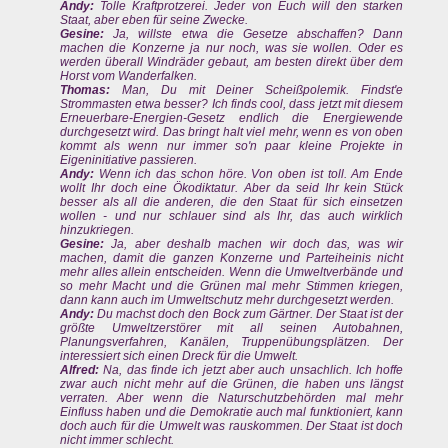
Andy:
Tolle Kraftprotzerei. Jeder von Euch will den starken
Staat, aber eben für seine Zwecke.
Gesine:
Ja, willste etwa die Gesetze abschaffen? Dann
machen die Konzerne ja nur noch, was sie wollen. Oder es
werden überall Windräder gebaut, am besten direkt über dem
Horst vom Wanderfalken.
Thomas:
Man, Du mit Deiner Scheißpolemik. Findst'e
Strommasten etwa besser? Ich finds cool, dass jetzt mit diesem
Erneuerbare-Energien-Gesetz endlich die Energiewende
durchgesetzt wird. Das bringt halt viel mehr, wenn es von oben
kommt als wenn nur immer so'n paar kleine Projekte in
Eigeninitiative passieren.
Andy:
Wenn ich das schon höre. Von oben ist toll. Am Ende
wollt Ihr doch eine Ökodiktatur. Aber da seid Ihr kein Stück
besser als all die anderen, die den Staat für sich einsetzen
wollen - und nur schlauer sind als Ihr, das auch wirklich
hinzukriegen.
Gesine:
Ja, aber deshalb machen wir doch das, was wir
machen, damit die ganzen Konzerne und Parteiheinis nicht
mehr alles allein entscheiden. Wenn die Umweltverbände und
so mehr Macht und die Grünen mal mehr Stimmen kriegen,
dann kann auch im Umweltschutz mehr durchgesetzt werden.
Andy:
Du machst doch den Bock zum Gärtner. Der Staat ist der
größte Umweltzerstörer mit all seinen Autobahnen,
Planungsverfahren, Kanälen, Truppenübungsplätzen. Der
interessiert sich einen Dreck für die Umwelt.
Alfred:
Na, das finde ich jetzt aber auch unsachlich. Ich hoffe
zwar auch nicht mehr auf die Grünen, die haben uns längst
verraten. Aber wenn die Naturschutzbehörden mal mehr
Einfluss haben und die Demokratie auch mal funktioniert, kann
doch auch für die Umwelt was rauskommen. Der Staat ist doch
nicht immer schlecht.