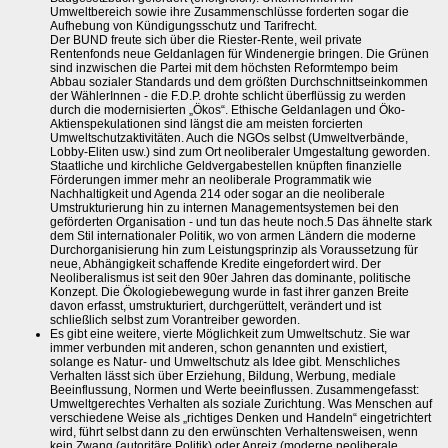
Umweltbereich sowie ihre Zusammenschlüsse forderten sogar die
Aufhebung von Kündigungsschutz und Tarifrecht.
Der BUND freute sich über die Riester-Rente, weil private
Rentenfonds neue Geldanlagen für Windenergie bringen. Die Grünen
sind inzwischen die Partei mit dem höchsten Reformtempo beim
Abbau sozialer Standards und dem größten Durchschnittseinkommen
der WählerInnen - die F.D.P. drohte schlicht überflüssig zu werden
durch die modernisierten „Ökos“. Ethische Geldanlagen und Öko-
Aktienspekulationen sind längst die am meisten forcierten
Umweltschutzaktivitäten. Auch die NGOs selbst (Umweltverbände,
Lobby-Eliten usw.) sind zum Ort neoliberaler Umgestaltung geworden.
Staatliche und kirchliche Geldvergabestellen knüpften finanzielle
Förderungen immer mehr an neoliberale Programmatik wie
Nachhaltigkeit und Agenda 214 oder sogar an die neoliberale
Umstrukturierung hin zu internen Managementsystemen bei den
geförderten Organisation - und tun das heute noch.5 Das ähnelte stark
dem Stil internationaler Politik, wo von armen Ländern die moderne
Durchorganisierung hin zum Leistungsprinzip als Voraussetzung für
neue, Abhängigkeit schaffende Kredite eingefordert wird. Der
Neoliberalismus ist seit den 90er Jahren das dominante, politische
Konzept. Die Ökologiebewegung wurde in fast ihrer ganzen Breite
davon erfasst, umstrukturiert, durchgerüttelt, verändert und ist
schließlich selbst zum Vorantreiber geworden.
Es gibt eine weitere, vierte Möglichkeit zum Umweltschutz. Sie war
immer verbunden mit anderen, schon genannten und existiert,
solange es Natur- und Umweltschutz als Idee gibt. Menschliches
Verhalten lässt sich über Erziehung, Bildung, Werbung, mediale
Beeinflussung, Normen und Werte beeinflussen. Zusammengefasst:
Umweltgerechtes Verhalten als soziale Zurichtung. Was Menschen auf
verschiedene Weise als „richtiges Denken und Handeln“ eingetrichtert
wird, führt selbst dann zu den erwünschten Verhaltensweisen, wenn
kein Zwang (autoritäre Politik) oder Anreiz (moderne neoliberale