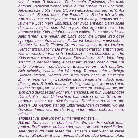
von A nach B kommen. Es ist mein Egoismus, der mich
antreibt. Vielleicht wohne ich in A und arbeite in B. Ach nein,
Arbeitsplätze gibt's in der Utopie wahrscheinlich gar nicht. Als
wohnt ein Freund oder eine Freundin in B oder ich will ein
Konzert besuchen. Ist ja auch egal. Ich will da jedenfalls hin. Es
ist meine Lust, mein Egoismus, der mich antreibt. Dann sollte
das auch möglich sein. Wenn jetzt aber irgendwo mittendrin
irgendwelche Kids gefahrlos toben wollen, ist es nix mehr mit
Auto fahren. Die reißen am Ende noch die Straße weg oder
sprengen mein Auto in die Luft. Das ist dann doch Faustrecht.
Gesine:
Na und? Findest Du es etwa besser in der jetzigen
Herrschaftssituation? Da wird dann demokratisch entschieden,
wer in welchem Fall sich durchsetzt - herrschaftsförmig. Die
Kids werden verlieren. Fast alle Kids müssen viele Jahre lang
ständig in der Wohnung eingesperrt werden oder dürfen nur
unter Kontrolle irgendwelcher Erwachsenen nach draußen.
Ach scheiße, weil in der Wohnung Treppen oder brüchige
Sachen stehen, werden die Kids auch noch in einzelnen
Zimmer oder gar im Laufgitter gefangengehalten. Mich ekelt
diese ganze Scheiße total an. Es ist gerade gut, wenn es keine
Herrschaft gibt, die so einfach die Breschen schlägt für die, die
sich grad durchsetzen können. Herrschaft, ob nun Diktatur oder
Demokratie - der Unterschied hält sich ja eh in Grenzen -
bedeutet immer die rücksichtslose Durchsetzung derer, die
siegen. Da werden ständig Entscheidungen getroffen, wo die
GewinnerInnen sich um die Folgen für andere nicht kümmern
müssen.
Thomas:
Ja, aber ich will zu meinem Konzert ...
Alfred:
Sei nicht so phantasielos. Wo die Herrschaft fehlt,
prallen Bedürfnisse aufeinander, wenn sie sich ausschließen.
Aber das dürfte sehr selten der Fall sein. Denn wenn es keine
Herrschaft gibt, wird auch niemand auf die Idee kommen, Papi