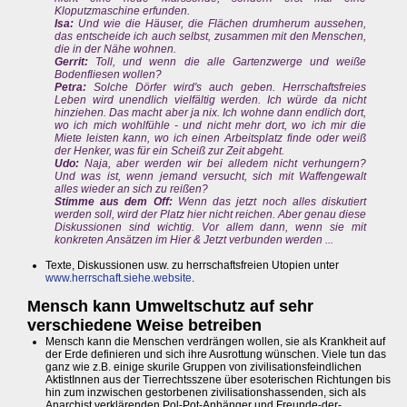
Kloputzmaschine erfunden.
Isa:
Und wie die Häuser, die Flächen drumherum aussehen,
das entscheide ich auch selbst, zusammen mit den Menschen,
die in der Nähe wohnen.
Gerrit:
Toll, und wenn die alle Gartenzwerge und weiße
Bodenfliesen wollen?
Petra:
Solche Dörfer wird's auch geben. Herrschaftsfreies
Leben wird unendlich vielfältig werden. Ich würde da nicht
hinziehen. Das macht aber ja nix. Ich wohne dann endlich dort,
wo ich mich wohlfühle - und nicht mehr dort, wo ich mir die
Miete leisten kann, wo ich einen Arbeitsplatz finde oder weiß
der Henker, was für ein Scheiß zur Zeit abgeht.
Udo:
Naja, aber werden wir bei alledem nicht verhungern?
Und was ist, wenn jemand versucht, sich mit Waffengewalt
alles wieder an sich zu reißen?
Stimme aus dem Off:
Wenn das jetzt noch alles diskutiert
werden soll, wird der Platz hier nicht reichen. Aber genau diese
Diskussionen sind wichtig. Vor allem dann, wenn sie mit
konkreten Ansätzen im Hier & Jetzt verbunden werden ...
Texte, Diskussionen usw. zu herrschaftsfreien Utopien unter
www.herrschaft.siehe.website
.
Mensch kann Umweltschutz auf sehr
verschiedene Weise betreiben
Mensch kann die Menschen verdrängen wollen, sie als Krankheit auf
der Erde definieren und sich ihre Ausrottung wünschen. Viele tun das
ganz wie z.B. einige skurile Gruppen von zivilisationsfeindlichen
AktistInnen aus der Tierrechtsszene über esoterischen Richtungen bis
hin zum inzwischen gestorbenen zivilisationshassenden, sich als
Anarchist verklärenden Pol-Pot-Anhänger und Freunde-der-