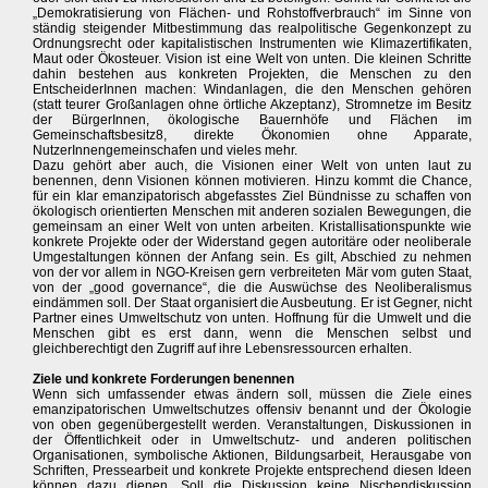
„Demokratisierung von Flächen- und Rohstoffverbrauch“ im Sinne von
ständig steigender Mitbestimmung das realpolitische Gegenkonzept zu
Ordnungsrecht oder kapitalistischen Instrumenten wie Klimazertifikaten,
Maut oder Ökosteuer. Vision ist eine Welt von unten. Die kleinen Schritte
dahin bestehen aus konkreten Projekten, die Menschen zu den
EntscheiderInnen machen: Windanlagen, die den Menschen gehören
(statt teurer Großanlagen ohne örtliche Akzeptanz), Stromnetze im Besitz
der BürgerInnen, ökologische Bauernhöfe und Flächen im
Gemeinschaftsbesitz8, direkte Ökonomien ohne Apparate,
NutzerInnengemeinschafen und vieles mehr.
Dazu gehört aber auch, die Visionen einer Welt von unten laut zu
benennen, denn Visionen können motivieren. Hinzu kommt die Chance,
für ein klar emanzipatorisch abgefasstes Ziel Bündnisse zu schaffen von
ökologisch orientierten Menschen mit anderen sozialen Bewegungen, die
gemeinsam an einer Welt von unten arbeiten. Kristallisationspunkte wie
konkrete Projekte oder der Widerstand gegen autoritäre oder neoliberale
Umgestaltungen können der Anfang sein. Es gilt, Abschied zu nehmen
von der vor allem in NGO-Kreisen gern verbreiteten Mär vom guten Staat,
von der „good governance“, die die Auswüchse des Neoliberalismus
eindämmen soll. Der Staat organisiert die Ausbeutung. Er ist Gegner, nicht
Partner eines Umweltschutz von unten. Hoffnung für die Umwelt und die
Menschen gibt es erst dann, wenn die Menschen selbst und
gleichberechtigt den Zugriff auf ihre Lebensressourcen erhalten.
Ziele und konkrete Forderungen benennen
Wenn sich umfassender etwas ändern soll, müssen die Ziele eines
emanzipatorischen Umweltschutzes offensiv benannt und der Ökologie
von oben gegenübergestellt werden. Veranstaltungen, Diskussionen in
der Öffentlichkeit oder in Umweltschutz- und anderen politischen
Organisationen, symbolische Aktionen, Bildungsarbeit, Herausgabe von
Schriften, Pressearbeit und konkrete Projekte entsprechend diesen Ideen
können dazu dienen. Soll die Diskussion keine Nischendiskussion