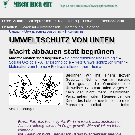
Direct-Action
Antirepression
Organisierung
Umwelt
Theorie&Politik
Debatten
Saasen/GI/Mittelhessen
Materialien
Service
Umwelt
»
Umweltschutz von unten
»
Hauptseiten
UMWELTSCHUTZ VON UNTEN
Macht abbauen statt begrünen
Macht abbauen statt begrünen
●
Selbstbestimmung und Ökologie
●
Soziale Ökologie
●
Allianztechnologie
●
Netz "Umweltschutz von unten"
●
Materialien zum Thema
●
Buchvorstellungen zum Thema
Beginnen wir mit einem fiktiven
Gespräch. Nehmen wir an, jemand
hätte gerade die Grundidee des
Umweltschutzes von unten vorgestellt,
nach der nicht mehr Institutionen,
Paragraphen oder Regierende die
Dinge des Lebens regeln, sondern die
Menschen selbst in freien
Vereinbarungen.
Petra:
Pah, das ist heavy. Am Ende muss ich alles aushandeln.
Alles ist ständig wieder in Frage gestellt. Wie soll ich so leben
können?
Isa:
Glaub ich nicht. Theoretisch ist das zwar denkbar, aber die