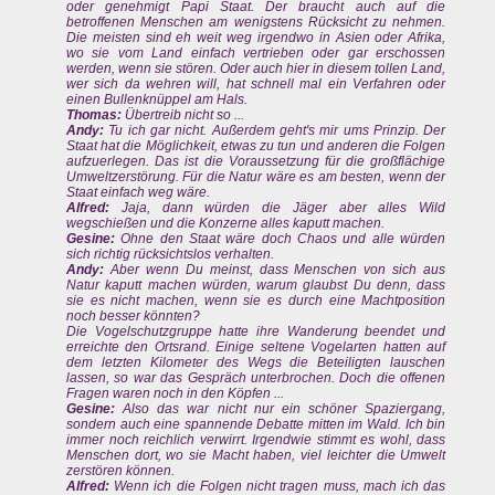
oder genehmigt Papi Staat. Der braucht auch auf die
betroffenen Menschen am wenigstens Rücksicht zu nehmen.
Die meisten sind eh weit weg irgendwo in Asien oder Afrika,
wo sie vom Land einfach vertrieben oder gar erschossen
werden, wenn sie stören. Oder auch hier in diesem tollen Land,
wer sich da wehren will, hat schnell mal ein Verfahren oder
einen Bullenknüppel am Hals.
Thomas:
Übertreib nicht so ...
Andy:
Tu ich gar nicht. Außerdem geht's mir ums Prinzip. Der
Staat hat die Möglichkeit, etwas zu tun und anderen die Folgen
aufzuerlegen. Das ist die Voraussetzung für die großflächige
Umweltzerstörung. Für die Natur wäre es am besten, wenn der
Staat einfach weg wäre.
Alfred:
Jaja, dann würden die Jäger aber alles Wild
wegschießen und die Konzerne alles kaputt machen.
Gesine:
Ohne den Staat wäre doch Chaos und alle würden
sich richtig rücksichtslos verhalten.
Andy:
Aber wenn Du meinst, dass Menschen von sich aus
Natur kaputt machen würden, warum glaubst Du denn, dass
sie es nicht machen, wenn sie es durch eine Machtposition
noch besser könnten?
Die Vogelschutzgruppe hatte ihre Wanderung beendet und
erreichte den Ortsrand. Einige seltene Vogelarten hatten auf
dem letzten Kilometer des Wegs die Beteiligten lauschen
lassen, so war das Gespräch unterbrochen. Doch die offenen
Fragen waren noch in den Köpfen ...
Gesine:
Also das war nicht nur ein schöner Spaziergang,
sondern auch eine spannende Debatte mitten im Wald. Ich bin
immer noch reichlich verwirrt. Irgendwie stimmt es wohl, dass
Menschen dort, wo sie Macht haben, viel leichter die Umwelt
zerstören können.
Alfred:
Wenn ich die Folgen nicht tragen muss, mach ich das