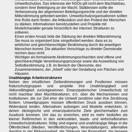
Umweltschutzes. Das Interesse der NGOs gilt nicht dem Machtabbau,
sondern ihrer Beteiligung an der Macht. Stattdessen sollte die
Verbesserung der allgemeinen Beteiligungsrechte und der direkten
Mitbestimmung gefordert werden. Umweltschutzorganisationen sollten
ihre Rolle darin finden, die Artikulation und den Protest der Menschen
zu stärken, Informationen bereitzustellen und Projekte mit
Modellcharakter gerade hinsichtlich der internen Strukturen zu
initiieren.
Einen ersten Ansatz böte die Stärkung der direkten Mitbestimmung.
Sie muss so organisiert bzw. eingefordert werden, dass es zu
wirklicher und gleichberechtigter Bestimmung durch die jeweiligen
Menschen kommt. Die aktuellen Vorschlage zu direkter Demokratie
reichen dazu nicht.
Wichtiger als formalisierte Abstimmungsschlachten sind offene und
gleichberechtigte Vereinbarungsprozesse sowie die Ausweitung von
Selbstbestimmung, z.B. im Bereich der Ökonomie, des
Zusammenlebens, der „Arbeit“ oder der Gestaltung von Flächen und
Häusern.
Unabhängige Arbeitsstrukturen
Neben den inhaltlichen Zielbestimmungen und Positionen müssen
Naturschutzgruppen und -projekte ihre Unabhängigkeit und
Aktionsfähigkeit zurückgewinnen. Emanzipatorischer Umweltschutz ist
nicht machbar über Machtstrukturen, d.h. über die Mechanismen und
Institutionen, die zur Zeit eher die Umwelt zerstören oder ihre Zerstörung
fördern. Umweltgruppen müssen öffentlichen Druck ausüben können,
Widerstand leisten, Alternativen aufzeigen und Modelle entwickeln, in
denen ökologische und emanzipatorische Ziele gleichermaßen zum
Ausdruck kommen. Um das zu erreichen, wird es mehr bedürfen als
kleiner Reförmchen in den verkrusteten, staats- und wirtschaftsnahen
Umweltschutzstrukturen. Nötig sind eigene und unabhängige Wege in die
Öffentlichkeit (Medien, Veröffentlichungen, Veranstaltungen), alternative
Ansätze in der Bildungsarbeit, die Stärkung der Basisarbeit, die bessere