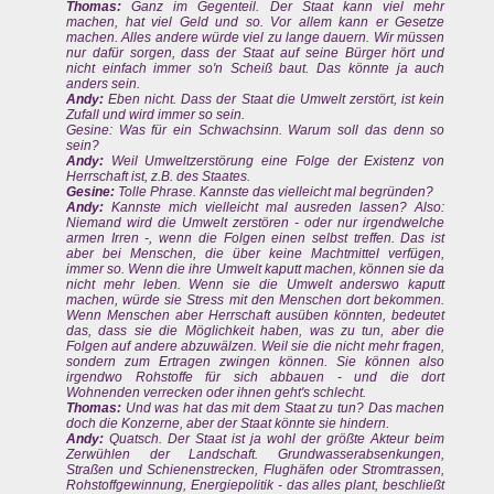
Thomas:
Ganz im Gegenteil. Der Staat kann viel mehr
machen, hat viel Geld und so. Vor allem kann er Gesetze
machen. Alles andere würde viel zu lange dauern. Wir müssen
nur dafür sorgen, dass der Staat auf seine Bürger hört und
nicht einfach immer so'n Scheiß baut. Das könnte ja auch
anders sein.
Andy:
Eben nicht. Dass der Staat die Umwelt zerstört, ist kein
Zufall und wird immer so sein.
Gesine: Was für ein Schwachsinn. Warum soll das denn so
sein?
Andy:
Weil Umweltzerstörung eine Folge der Existenz von
Herrschaft ist, z.B. des Staates.
Gesine:
Tolle Phrase. Kannste das vielleicht mal begründen?
Andy:
Kannste mich vielleicht mal ausreden lassen? Also:
Niemand wird die Umwelt zerstören - oder nur irgendwelche
armen Irren -, wenn die Folgen einen selbst treffen. Das ist
aber bei Menschen, die über keine Machtmittel verfügen,
immer so. Wenn die ihre Umwelt kaputt machen, können sie da
nicht mehr leben. Wenn sie die Umwelt anderswo kaputt
machen, würde sie Stress mit den Menschen dort bekommen.
Wenn Menschen aber Herrschaft ausüben könnten, bedeutet
das, dass sie die Möglichkeit haben, was zu tun, aber die
Folgen auf andere abzuwälzen. Weil sie die nicht mehr fragen,
sondern zum Ertragen zwingen können. Sie können also
irgendwo Rohstoffe für sich abbauen - und die dort
Wohnenden verrecken oder ihnen geht's schlecht.
Thomas:
Und was hat das mit dem Staat zu tun? Das machen
doch die Konzerne, aber der Staat könnte sie hindern.
Andy:
Quatsch. Der Staat ist ja wohl der größte Akteur beim
Zerwühlen der Landschaft. Grundwasserabsenkungen,
Straßen und Schienenstrecken, Flughäfen oder Stromtrassen,
Rohstoffgewinnung, Energiepolitik - das alles plant, beschließt