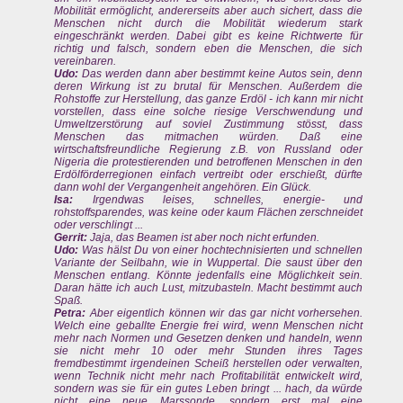
Mobilität ermöglicht, andererseits aber auch sichert, dass die
Menschen nicht durch die Mobilität wiederum stark
eingeschränkt werden. Dabei gibt es keine Richtwerte für
richtig und falsch, sondern eben die Menschen, die sich
vereinbaren.
Udo:
Das werden dann aber bestimmt keine Autos sein, denn
deren Wirkung ist zu brutal für Menschen. Außerdem die
Rohstoffe zur Herstellung, das ganze Erdöl - ich kann mir nicht
vorstellen, dass eine solche riesige Verschwendung und
Umweltzerstörung auf soviel Zustimmung stösst, dass
Menschen das mitmachen würden. Daß eine
wirtschaftsfreundliche Regierung z.B. von Russland oder
Nigeria die protestierenden und betroffenen Menschen in den
Erdölförderregionen einfach vertreibt oder erschießt, dürfte
dann wohl der Vergangenheit angehören. Ein Glück.
Isa:
Irgendwas leises, schnelles, energie- und
rohstoffsparendes, was keine oder kaum Flächen zerschneidet
oder verschlingt ...
Gerrit:
Jaja, das Beamen ist aber noch nicht erfunden.
Udo:
Was hälst Du von einer hochtechnisierten und schnellen
Variante der Seilbahn, wie in Wuppertal. Die saust über den
Menschen entlang. Könnte jedenfalls eine Möglichkeit sein.
Daran hätte ich auch Lust, mitzubasteln. Macht bestimmt auch
Spaß.
Petra:
Aber eigentlich können wir das gar nicht vorhersehen.
Welch eine geballte Energie frei wird, wenn Menschen nicht
mehr nach Normen und Gesetzen denken und handeln, wenn
sie nicht mehr 10 oder mehr Stunden ihres Tages
fremdbestimmt irgendeinen Scheiß herstellen oder verwalten,
wenn Technik nicht mehr nach Profitabilität entwickelt wird,
sondern was sie für ein gutes Leben bringt ... hach, da würde
nicht eine neue Marssonde, sondern erst mal eine