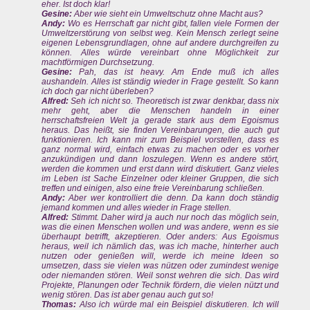
eher. Ist doch klar!
Gesine:
Aber wie sieht ein Umweltschutz ohne Macht aus?
Andy:
Wo es Herrschaft gar nicht gibt, fallen viele Formen der
Umweltzerstörung von selbst weg. Kein Mensch zerlegt seine
eigenen Lebensgrundlagen, ohne auf andere durchgreifen zu
können. Alles würde vereinbart ohne Möglichkeit zur
machtförmigen Durchsetzung.
Gesine:
Pah, das ist heavy. Am Ende muß ich alles
aushandeln. Alles ist ständig wieder in Frage gestellt. So kann
ich doch gar nicht überleben?
Alfred:
Seh ich nicht so. Theoretisch ist zwar denkbar, dass nix
mehr geht, aber die Menschen handeln in einer
herrschaftsfreien Welt ja gerade stark aus dem Egoismus
heraus. Das heißt, sie finden Vereinbarungen, die auch gut
funktionieren. Ich kann mir zum Beispiel vorstellen, dass es
ganz normal wird, einfach etwas zu machen oder es vorher
anzukündigen und dann loszulegen. Wenn es andere stört,
werden die kommen und erst dann wird diskutiert. Ganz vieles
im Leben ist Sache Einzelner oder kleiner Gruppen, die sich
treffen und einigen, also eine freie Vereinbarung schließen.
Andy:
Aber wer kontrolliert die denn. Da kann doch ständig
jemand kommen und alles wieder in Frage stellen.
Alfred:
Stimmt. Daher wird ja auch nur noch das möglich sein,
was die einen Menschen wollen und was andere, wenn es sie
überhaupt betrifft, akzeptieren. Oder anders: Aus Egoismus
heraus, weil ich nämlich das, was ich mache, hinterher auch
nutzen oder genießen will, werde ich meine Ideen so
umsetzen, dass sie vielen was nützen oder zumindest wenige
oder niemanden stören. Weil sonst wehren die sich. Das wird
Projekte, Planungen oder Technik fördern, die vielen nützt und
wenig stören. Das ist aber genau auch gut so!
Thomas:
Also ich würde mal ein Beispiel diskutieren. Ich will