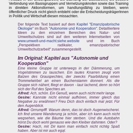
Verbindung von Basisgruppen und Vernetzungsknoten sowie das Training
in direkten Aktionsformen, um handlungsfähig zu bleiben, wenn
öffentlicher Druck nicht gleich entsteht oder die EntscheidungsträgerInnen
in Politik und Wirtschaft diesen missachten.
Der folgende Text basiert auf dem
Kapitel "Emanzipatorische
Ökologie"
im Buch "
Autonomie und Kooperation
". Detailliertere
Ideen zu den einzelnen Bereichen des Natur- und
Umweltschutzes sind auf den weiteren Internetseiten von
www.umwelt-und-macht.siehe.website
und im Buch
„Perspektiven radikaler, emanzipatorischer
Umweltschutzarbeit" zusammengestellt.
Im Original: Kapitel aus "Autonomie und
Kooperation"
Eine kleine Gruppe ist unterwegs in der Dämmerung, um
Vogelstimmen zu lauschen. Ein lautes Knarren zeugt vom
Balzen des Grauspechtes, der zwecks Paarbildung einen
Trommelwirbel an einen Buchenstamm donnert. Als die
Gruppe sich nähert, fliegt er davon - laut lachend, denn so hört
sich der Ruf des Spechtes an.
Alfred:
Ach, schön. Ein Genuß, wenn auch nicht mehr lange.
Gesine:
Kannste nicht einmal aufhören, immer gleich das
Negative zu erwähnen? Freu Dich doch einfach mal jetzt. Für
den Augenblick.
Alfred:
Grrrumpfff. Warum denn, das ist doch Augenwischerei.
Ich find unsere Wanderung ja schön, aber ich kann auch nicht
wegsehen, wie die Bäume hier sterben. Und die Autobahn
hörst Du doch wohl genauso wie den Kleiber dahinten. Oder?
Gesine:
Hach, mit Dir kann man einfach nicht richtig Spaß
haben. Aber ist mir auch egal.