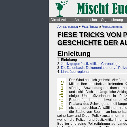
Direct-Action
Antirepression
Organisierung
Antirepression
»
Fiese Tricks
»
Vorgeschichte
FIESE TRICKS VON P
GESCHICHTE DER 
Einleitung
1.
Einleitung
2.
Justiz gegen Justizkritiker: Chronologie
3.
Die Datenbasis: Dokumentationen zu Polize
4.
Links überregional
Der Wind hat sich gedreht: Vier Jahre
Mitteln ihre lautstark auftretende
ständige Anwendung der damals no
und schließlich umfangreiche Ankla
einige UnterstützerInnen in Pol
RobenträgerInnen nachweisen zu kön
Phalanx des Schweigens hielt lange
nicht ansprechbar. AnwältInnen hielt
die Sache von Beginn an hochbrisa
seine Law-and-Order-Politik zusammen mit s
wollte - die Polizei- und JustizkritikerInn
Bouffier und seine Polizeiführung auf Land