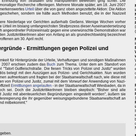
r Erfindung von Straftaten und manipulierten Beweisen ging schief. Die
eimonatiger Recherche offenlegen. Mehrere Monate später, am 18. Juni 2007
bemerkenswertes
Urteil
über die von ganz oben angezettelte Aktion: Die Aktion
 geschehen, sondern sie hätte auch Methoden benutzt, die in der Nazizeit
were Niederlage vor Gerichten außerhalb Gießens. Wenige Wochen vorher
e Urteil im bislang umfangreichsten Strafprozess dieser Auseinandersetzung
ch angeordneter Polizeieinsatz gegen eine unerwünschte Demonstration war
 den JustizkritikerInnen aber von Anfang an als grundrechtswidrig bezeichnet
ffenen am 30. April recht.
ergründe - Ermittlungen gegen Polizei und
amkeit für Hintergründe der Urteile, Verhaftungen und sonstigen Maßnahmen
uli 2007 erschien zudem das
Buch
zum Thema. Unter dem am Standort von
 "Tatort Gutfleischstraße. Die fiesen Tricks von Polizei und Justiz" wurden
nutiös belegt mit den Auszügen aus Polizei- und Gerichtsakten. Nun wurden
nnen aufmerksam und fragten bei der Staatsanwaltschaft nach, wie diese mit
aten von Polizei und Justiz, zumal mit dem Vorwurf der Anwendung von Nazi-
fiziell
Ermittlungen angelaufen
- in der Staatsanwaltschaft Wiesbaden, da in
 sei. Doch die JustizkritikerInnen bleiben skeptisch: "Bisher sind alle
 Justiz mit abenteuerlichen Begründungen eingestellt worden", äußern sie
ndesregierung die ihr gegenüber weisungsgebundene Staatsanwaltschaft an
and mitbekommt."
egeben.