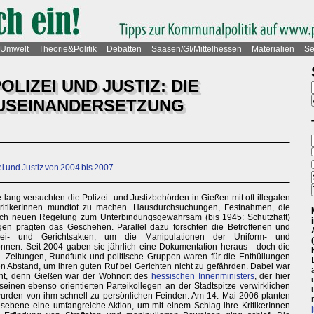
Umwelt
Theorie&Politik
Debatten
Saasen/GI/Mittelhessen
Materialien
Se
OLIZEI UND JUSTIZ: DIE
AUSEINANDERSETZUNG
i und Justiz von 2004 bis 2007
 lang versuchten die Polizei- und Justizbehörden in Gießen mit oft illegalen
n KritikerInnen mundtot zu machen. Hausdurchsuchungen, Festnahmen, die
ch neuen Regelung zum Unterbindungsgewahrsam (bis 1945: Schutzhaft)
gen prägten das Geschehen. Parallel dazu forschten die Betroffenen und
izei- und Gerichtsakten, um die Manipulationen der Uniform- und
nen. Seit 2004 gaben sie jährlich eine Dokumentation heraus - doch die
. Zeitungen, Rundfunk und politische Gruppen waren für die Enthüllungen
en Abstand, um ihren guten Ruf bei Gerichten nicht zu gefährden. Dabei war
nt, denn Gießen war der Wohnort des
hessischen Innenministers
, der hier
einen ebenso orientierten Parteikollegen an der Stadtspitze verwirklichen
en wurden von ihm schnell zu persönlichen Feinden. Am 14. Mai 2006 planten
esebene eine umfangreiche Aktion, um mit einem Schlag ihre KritikerInnen