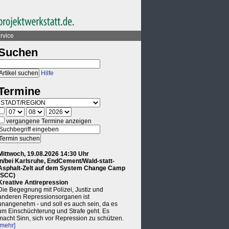
rvice
Suchen
Hilfe
Termine
vergangene Termine anzeigen
Mittwoch, 19.08.2026 14:30 Uhr
in/bei Karlsruhe, EndCement/Wald-statt-
Asphalt-Zelt auf dem System Change Camp
(SCC)
Kreative Antirepression
Die Begegnung mit Polizei, Justiz und
anderen Repressionsorganen ist
unangenehm - und soll es auch sein, da es
um Einschüchterung und Strafe geht. Es
macht Sinn, sich vor Repression zu schützen.
[mehr]