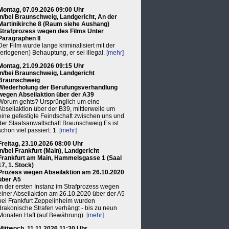
Montag, 07.09.2026 09:00 Uhr
in/bei Braunschweig, Landgericht, An der
Martinikirche 8 (Raum siehe Aushang)
Strafprozess wegen des Films Unter
Paragraphen II
Der Film wurde lange kriminalisiert mit der
(erlogenen) Behauptung, er sei illegal.
[mehr]
Montag, 21.09.2026 09:15 Uhr
in/bei Braunschweig, Landgericht
Braunschweig
Wiederholung der Berufungsverhandlung
wegen Abseilaktion über der A39
Worum gehts? Ursprünglich um eine
Abseilaktion über der B39, mittlerweile um
eine gefestigte Feindschaft zwischen uns und
der Staatsanwaltschaft Braunschweig Es ist
schon viel passiert: 1.
[mehr]
Freitag, 23.10.2026 08:00 Uhr
in/bei Frankfurt (Main), Landgericht
Frankfurt am Main, Hammelsgasse 1 (Saal
17, 1. Stock)
Prozess wegen Abseilaktion am 26.10.2020
über A5
In der ersten Instanz im Strafprozess wegen
einer Abseilaktion am 26.10.2020 über der A5
bei Frankfurt Zeppelinheim wurden
drakonische Strafen verhängt - bis zu neun
Monaten Haft (auf Bewährung).
[mehr]
Mittwoch, 11.11.2026 11:30 Uhr