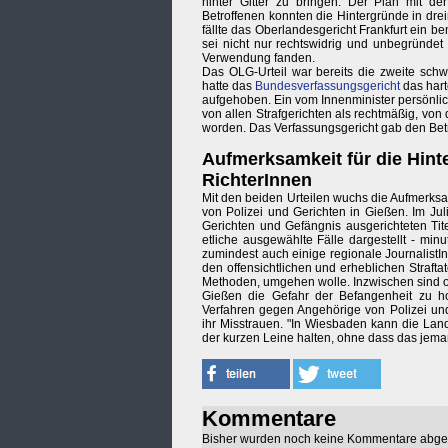
hinter Gitter zu bringen. Der Plan mit de
Betroffenen konnten die Hintergründe in dr
fällte das Oberlandesgericht Frankfurt ein 
sei nicht nur rechtswidrig und unbegründet
Verwendung fanden.
Das OLG-Urteil war bereits die zweite sch
hatte das
Bundesverfassungsgericht
das hart
aufgehoben. Ein vom Innenminister persönli
von allen Strafgerichten als rechtmäßig, von
worden. Das Verfassungsgericht gab den Betro
Aufmerksamkeit für die Hint
RichterInnen
Mit den beiden Urteilen wuchs die Aufmerks
von Polizei und Gerichten in Gießen. Im J
Gerichten und Gefängnis ausgerichteten Titel
etliche ausgewählte Fälle dargestellt - mi
zumindest auch einige regionale JournalistI
den offensichtlichen und erheblichen Straft
Methoden, umgehen wolle. Inzwischen sind of
Gießen die Gefahr der Befangenheit zu hoch
Verfahren gegen Angehörige von Polizei und
ihr Misstrauen. "In Wiesbaden kann die La
der kurzen Leine halten, ohne dass das jem
Kommentare
Bisher wurden noch keine Kommentare abg