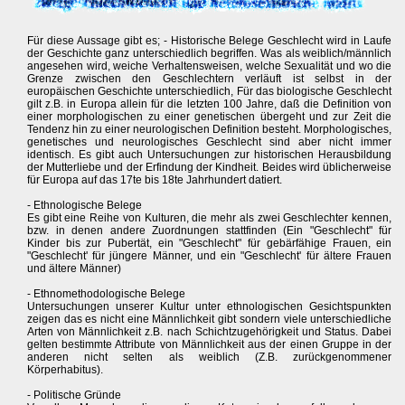
Für diese Aussage gibt es; - Historische Belege Geschlecht wird in Laufe
der Geschichte ganz unterschiedlich begriffen. Was als weiblich/männlich
angesehen wird, weiche Verhaltensweisen, welche Sexualität und wo die
Grenze zwischen den Geschlechtern verläuft ist selbst in der
europäischen Geschichte unterschiedlich, Für das biologische Geschlecht
gilt z.B. in Europa allein für die letzten 100 Jahre, daß die Definition von
einer morphologischen zu einer genetischen übergeht und zur Zeit die
Tendenz hin zu einer neurologischen Definition besteht. Morphologisches,
genetisches und neurologisches Geschlecht sind aber nicht immer
identisch. Es gibt auch Untersuchungen zur historischen Herausbildung
der Mutterliebe und der Erfindung der Kindheit. Beides wird üblicherweise
für Europa auf das 17te bis 18te Jahrhundert datiert.
- Ethnologische Belege
Es gibt eine Reihe von Kulturen, die mehr als zwei Geschlechter kennen,
bzw. in denen andere Zuordnungen stattfinden (Ein "Geschlecht" für
Kinder bis zur Pubertät, ein "Geschlecht" für gebärfähige Frauen, ein
"Geschlecht' für jüngere Männer, und ein "Geschlecht' für ältere Frauen
und ältere Männer)
- Ethnomethodologische Belege
Untersuchungen unserer Kultur unter ethnologischen Gesichtspunkten
zeigen das es nicht eine Männlichkeit gibt sondern viele unterschiedliche
Arten von Männlichkeit z.B. nach Schichtzugehörigkeit und Status. Dabei
gelten bestimmte Attribute von Männlichkeit aus der einen Gruppe in der
anderen nicht selten als weiblich (Z.B. zurückgenommener
Körperhabitus).
- Politische Gründe