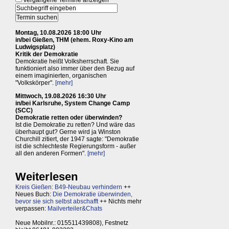
vergangene Termine anzeigen
Montag, 10.08.2026 18:00 Uhr
in/bei Gießen, THM (ehem. Roxy-Kino am
Ludwigsplatz)
Kritik der Demokratie
Demokratie heißt Volksherrschaft. Sie
funktioniert also immer über den Bezug auf
einem imaginierten, organischen
"Volkskörper".
[mehr]
Mittwoch, 19.08.2026 16:30 Uhr
in/bei Karlsruhe, System Change Camp
(SCC)
Demokratie retten oder überwinden?
Ist die Demokratie zu retten? Und wäre das
überhaupt gut? Gerne wird ja Winston
Churchill zitiert, der 1947 sagte: "Demokratie
ist die schlechteste Regierungsform - außer
all den anderen Formen".
[mehr]
Weiterlesen
Kreis Gießen: B49-Neubau verhindern
++
Neues Buch:
Die Demokratie überwinden,
bevor sie sich selbst abschafft
++ Nichts mehr
verpassen:
Mailverteiler&Chats
Neue Mobilnr.: 015511439808), Festnetz