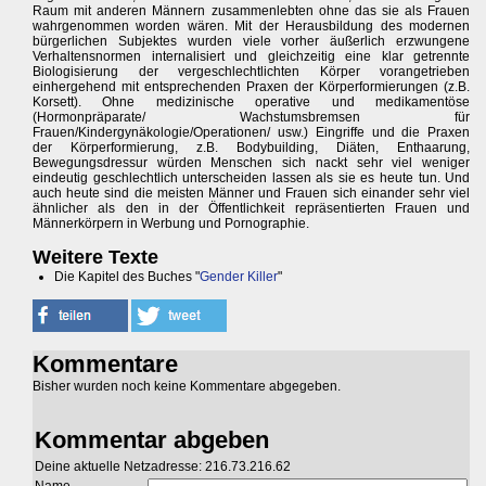
Raum mit anderen Männern zusammenlebten ohne das sie als Frauen
wahrgenommen worden wären. Mit der Herausbildung des modernen
bürgerlichen Subjektes wurden viele vorher äußerlich erzwungene
Verhaltensnormen internalisiert und gleichzeitig eine klar getrennte
Biologisierung der vergeschlechtlichten Körper vorangetrieben
einhergehend mit entsprechenden Praxen der Körperformierungen (z.B.
Korsett). Ohne medizinische operative und medikamentöse
(Hormonpräparate/ Wachstumsbremsen für
Frauen/Kindergynäkologie/Operationen/ usw.) Eingriffe und die Praxen
der Körperformierung, z.B. Bodybuilding, Diäten, Enthaarung,
Bewegungsdressur würden Menschen sich nackt sehr viel weniger
eindeutig geschlechtlich unterscheiden lassen als sie es heute tun. Und
auch heute sind die meisten Männer und Frauen sich einander sehr viel
ähnlicher als den in der Öffentlichkeit repräsentierten Frauen und
Männerkörpern in Werbung und Pornographie.
Weitere Texte
Die Kapitel des Buches "
Gender Killer
"
Kommentare
Bisher wurden noch keine Kommentare abgegeben.
Kommentar abgeben
Deine aktuelle Netzadresse: 216.73.216.62