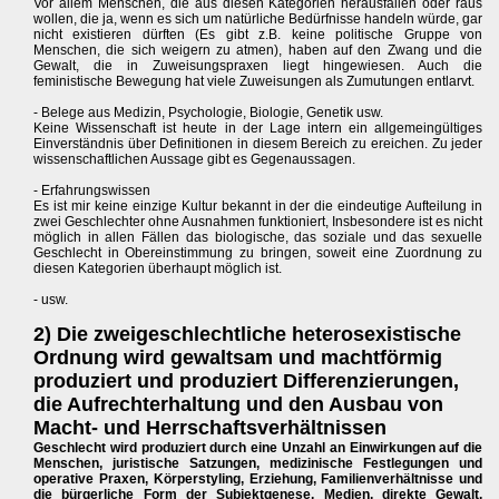
Vor allem Menschen, die aus diesen Kategorien herausfallen oder raus
wollen, die ja, wenn es sich um natürliche Bedürfnisse handeln würde, gar
nicht existieren dürften (Es gibt z.B. keine politische Gruppe von
Menschen, die sich weigern zu atmen), haben auf den Zwang und die
Gewalt, die in Zuweisungspraxen liegt hingewiesen. Auch die
feministische Bewegung hat viele Zuweisungen als Zumutungen entlarvt.
- Belege aus Medizin, Psychologie, Biologie, Genetik usw.
Keine Wissenschaft ist heute in der Lage intern ein allgemeingültiges
Einverständnis über Definitionen in diesem Bereich zu ereichen. Zu jeder
wissenschaftlichen Aussage gibt es Gegenaussagen.
- Erfahrungswissen
Es ist mir keine einzige Kultur bekannt in der die eindeutige Aufteilung in
zwei Geschlechter ohne Ausnahmen funktioniert, Insbesondere ist es nicht
möglich in allen Fällen das biologische, das soziale und das sexuelle
Geschlecht in Obereinstimmung zu bringen, soweit eine Zuordnung zu
diesen Kategorien überhaupt möglich ist.
- usw.
2) Die zweigeschlechtliche heterosexistische
Ordnung wird gewaltsam und machtförmig
produziert und produziert Differenzierungen,
die Aufrechterhaltung und den Ausbau von
Macht- und Herrschaftsverhältnissen
Geschlecht wird produziert durch eine Unzahl an Einwirkungen auf die
Menschen, juristische Satzungen, medizinische Festlegungen und
operative Praxen, Körperstyling, Erziehung, Familienverhältnisse und
die bürgerliche Form der Subjektgenese, Medien, direkte Gewalt,