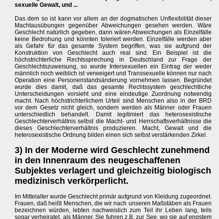
sexuelle Gewalt, und ...
Das dem so ist kann vor allem an der dogmatischen Unflexibilität dieser
Machtausübungen gegenüber Abweichungen gesehen werden. Wäre
Geschlecht natürlich gegeben, dann wären Abweichungen als Einzelfälle
keine Bedrohung und könnten toleriert werden. Einzelfälle werden aber
als Gefahr für das gesamte System begriffen, was sie aufgrund der
Konstruktion von Geschlecht auch real sind. Ein Beispiel ist die
höchstrichterliche Rechtssprechung in Deutschland zur Frage der
Geschlechtszuweisung, so wurde Intersexuellen ein Eintrag der weder
männlich noch weiblich ist verweigert und Transsexuelle können nur nach
Operation eine Personenstandsänderung vornehmen lassen. Begründet
wurde dies damit, daß das gesamte Rechtssystem geschlechtliche
Unterscheidungen vorsieht und eine eindeutige Zuordnung notwendig
macht. Nach höchstrichterlichem Urteil sind Menschen also in der BRD
vor dem Gesetz nicht gleich, sondern werden als Männer oder Frauen
unterschiedlich behandelt. Damit legitimiert das heterosexistische
Geschlechterverhältnis selbst die Macht- und Herrschaftsverhältnisse die
dieses Geschlechterverhältnis produzieren. Macht, Gewalt und die
heterosexistische Ordnung bilden einen sich selbst verstärkenden Zirkel.
3) In der Moderne wird Geschlecht zunehmend
in den Innenraum des neugeschaffenen
Subjektes verlagert und gleichzeitig biologisch
medizinisch verkörperlicht.
Im Mittelalter wurde Geschlecht primär aufgrund von Kleidung zugeordnet.
Frauen, daß heißt Menschen, die wir nach unseren Maßstäben als Frauen
bezeichnen würden, lebten nachweislich zum Teil ihr Leben lang, teils
sogar verheiratet, als Männer. Sie fuhren z.B. zur See, wo sie auf engstem