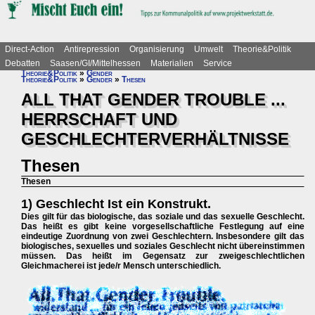
Direct-Action
Antirepression
Organisierung
Umwelt
Theorie&Politik
Debatten
Saasen/GI/Mittelhessen
Materialien
Service
Theorie&Politik
»
Gender
Theorie&Politik
»
Gender
»
Thesen
ALL THAT GENDER TROUBLE ...
HERRSCHAFT UND
GESCHLECHTERVERHÄLTNISSE
Thesen
Thesen
1) Geschlecht Ist ein Konstrukt.
Dies gilt für das biologische, das soziale und das sexuelle Geschlecht.
Das heißt es gibt keine vorgesellschaftliche Festlegung auf eine
eindeutige Zuordnung von zwei Geschlechtern. Insbesondere gilt das
biologisches, sexuelles und soziales Geschlecht nicht übereinstimmen
müssen. Das heißt im Gegensatz zur zweigeschlechtlichen
Gleichmacherei ist jede/r Mensch unterschiedlich.