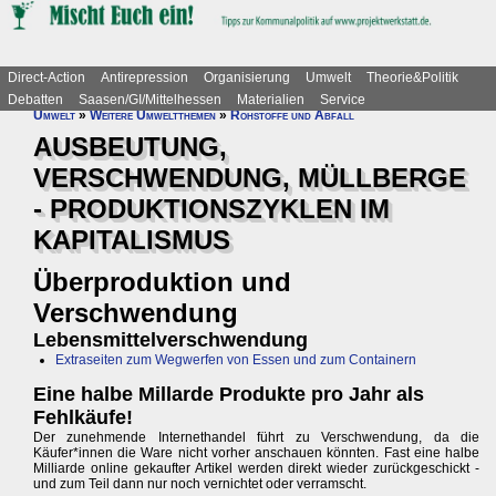
Direct-Action
Antirepression
Organisierung
Umwelt
Theorie&Politik
Debatten
Saasen/GI/Mittelhessen
Materialien
Service
Umwelt
»
Weitere Umweltthemen
»
Rohstoffe und Abfall
AUSBEUTUNG,
VERSCHWENDUNG, MÜLLBERGE
- PRODUKTIONSZYKLEN IM
KAPITALISMUS
Überproduktion und
Verschwendung
Lebensmittelverschwendung
Extraseiten zum Wegwerfen von Essen und zum Containern
Eine halbe Millarde Produkte pro Jahr als
Fehlkäufe!
Der zunehmende Internethandel führt zu Verschwendung, da die
Käufer*innen die Ware nicht vorher anschauen könnten. Fast eine halbe
Milliarde online gekaufter Artikel werden direkt wieder zurückgeschickt -
und zum Teil dann nur noch vernichtet oder verramscht.