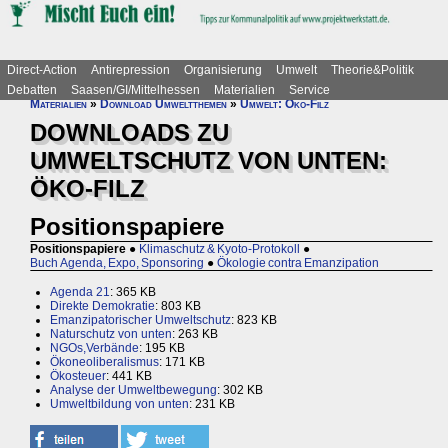
Direct-Action
Antirepression
Organisierung
Umwelt
Theorie&Politik
Debatten
Saasen/GI/Mittelhessen
Materialien
Service
Materialien
»
Download Umweltthemen
»
Umwelt: Öko-Filz
DOWNLOADS ZU
UMWELTSCHUTZ VON UNTEN:
ÖKO-FILZ
Positionspapiere
Positionspapiere
●
Klimaschutz & Kyoto-Protokoll
●
Buch Agenda, Expo, Sponsoring
●
Ökologie contra Emanzipation
Agenda 21
: 365 KB
Direkte Demokratie
: 803 KB
Emanzipatorischer Umweltschutz
: 823 KB
Naturschutz von unten
: 263 KB
NGOs,Verbände
: 195 KB
Ökoneoliberalismus
: 171 KB
Ökosteuer
: 441 KB
Analyse der Umweltbewegung
: 302 KB
Umweltbildung von unten
: 231 KB