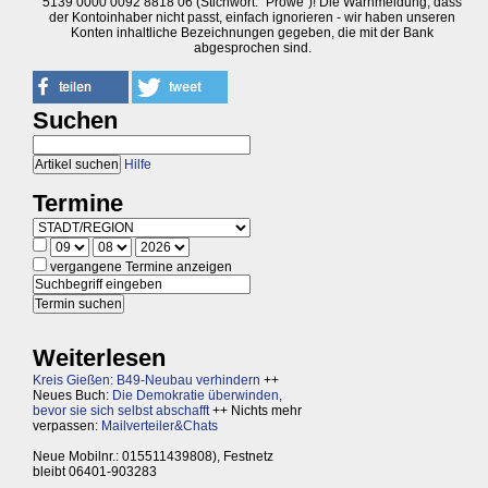
5139 0000 0092 8818 06 (Stichwort: "Prowe")! Die Warnmeldung, dass
der Kontoinhaber nicht passt, einfach ignorieren - wir haben unseren
Konten inhaltliche Bezeichnungen gegeben, die mit der Bank
abgesprochen sind.
Suchen
Hilfe
Termine
vergangene Termine anzeigen
Weiterlesen
Kreis Gießen: B49-Neubau verhindern
++
Neues Buch:
Die Demokratie überwinden,
bevor sie sich selbst abschafft
++ Nichts mehr
verpassen:
Mailverteiler&Chats
Neue Mobilnr.: 015511439808), Festnetz
bleibt 06401-903283