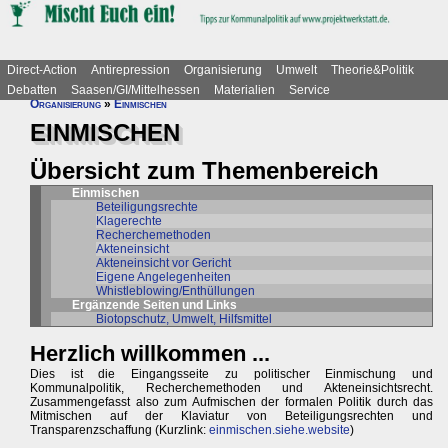
Direct-Action
Antirepression
Organisierung
Umwelt
Theorie&Politik
Debatten
Saasen/GI/Mittelhessen
Materialien
Service
Organisierung
»
Einmischen
EINMISCHEN
Übersicht zum Themenbereich
Einmischen
Beteiligungsrechte
Klagerechte
Recherchemethoden
Akteneinsicht
Akteneinsicht vor Gericht
Eigene Angelegenheiten
Whistleblowing/Enthüllungen
Ergänzende Seiten und Links
Biotopschutz, Umwelt, Hilfsmittel
Herzlich willkommen ...
Dies ist die Eingangsseite zu politischer Einmischung und
Kommunalpolitik, Recherchemethoden und Akteneinsichtsrecht.
Zusammengefasst also zum Aufmischen der formalen Politik durch das
Mitmischen auf der Klaviatur von Beteiligungsrechten und
Transparenzschaffung (Kurzlink:
einmischen.siehe.website
)