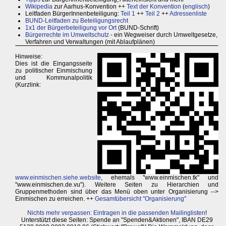
Wikipedia
zur Aarhus-Konvention ++
Text der Konvention
(
englisch
)
Leitfaden BürgerInnenbeteiligung:
Teil 1
++
Teil 2
++
Adressenliste
BUND-Leitfaden zu Beteiligungsrecht
1x1 der Bürgerbeteiligung vor Ort
(BUND-Schrift)
Bürgerrechte im Umweltschutz
- ein Wegweiser durch Umweltgesetze,
Verfahren und Verwaltungen (mit Ablaufplänen)
Hinweise:
Dies ist die Eingangsseite
zu politischer Einmischung
und Kommunalpolitik
(Kurzlink:
www.einmischen.siehe.website
, ehemals "www.einmischen.tk" und
"www.einmischen.de.vu"). Weitere Seiten zu Hierarchien und
Gruppenmethoden sind über das Menü oben unter Organisierung -->
Einmischen zu erreichen. ++
Gesamtübersicht "Organisierung"
Nichts mehr verpassen: Eintragen in die passenden Mailinglisten
!
Unterstützt diese Seiten: Spende an "Spenden&Aktionen", IBAN DE29