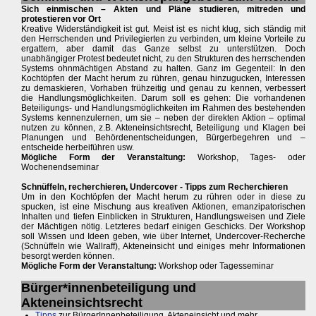
Sich einmischen – Akten und Pläne studieren, mitreden und
protestieren vor Ort
Kreative Widerständigkeit ist gut. Meist ist es nicht klug, sich ständig mit
den Herrschenden und Privilegierten zu verbinden, um kleine Vorteile zu
ergattern, aber damit das Ganze selbst zu unterstützen. Doch
unabhängiger Protest bedeutet nicht, zu den Strukturen des herrschenden
Systems ohnmächtigen Abstand zu halten. Ganz im Gegenteil: In den
Kochtöpfen der Macht herum zu rühren, genau hinzugucken, Interessen
zu demaskieren, Vorhaben frühzeitig und genau zu kennen, verbessert
die Handlungsmöglichkeiten. Darum soll es gehen: Die vorhandenen
Beteiligungs- und Handlungsmöglichkeiten im Rahmen des bestehenden
Systems kennenzulernen, um sie – neben der direkten Aktion – optimal
nutzen zu können, z.B. Akteneinsichtsrecht, Beteiligung und Klagen bei
Planungen und Behördenentscheidungen, Bürgerbegehren und –
entscheide herbeiführen usw.
Mögliche Form der Veranstaltung:
Workshop, Tages- oder
Wochenendseminar
Schnüffeln, recherchieren, Undercover - Tipps zum Recherchieren
Um in den Kochtöpfen der Macht herum zu rühren oder in diese zu
spucken, ist eine Mischung aus kreativen Aktionen, emanzipatorischen
Inhalten und tiefen Einblicken in Strukturen, Handlungsweisen und Ziele
der Mächtigen nötig. Letzteres bedarf einigen Geschicks. Der Workshop
soll Wissen und Ideen geben, wie über Internet, Undercover-Recherche
(Schnüffeln wie Wallraff), Akteneinsicht und einiges mehr Informationen
besorgt werden können.
Mögliche Form der Veranstaltung:
Workshop oder Tagesseminar
Bürger*innenbeteiligung und
Akteneinsichtsrecht
Tipps
zur BürgerInnenbeteiligung, Akteneinsicht und mehr