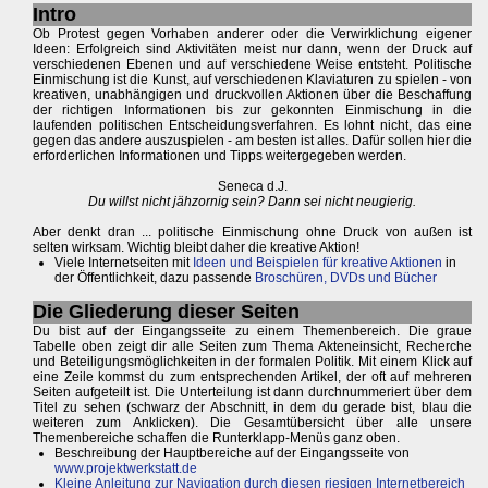
Intro
Ob Protest gegen Vorhaben anderer oder die Verwirklichung eigener
Ideen: Erfolgreich sind Aktivitäten meist nur dann, wenn der Druck auf
verschiedenen Ebenen und auf verschiedene Weise entsteht. Politische
Einmischung ist die Kunst, auf verschiedenen Klaviaturen zu spielen - von
kreativen, unabhängigen und druckvollen Aktionen über die Beschaffung
der richtigen Informationen bis zur gekonnten Einmischung in die
laufenden politischen Entscheidungsverfahren. Es lohnt nicht, das eine
gegen das andere auszuspielen - am besten ist alles. Dafür sollen hier die
erforderlichen Informationen und Tipps weitergegeben werden.
Seneca d.J.
Du willst nicht jähzornig sein? Dann sei nicht neugierig.
Aber denkt dran ... politische Einmischung ohne Druck von außen ist
selten wirksam. Wichtig bleibt daher die kreative Aktion!
Viele Internetseiten mit
Ideen und Beispielen für kreative Aktionen
in
der Öffentlichkeit, dazu passende
Broschüren, DVDs und Bücher
Die Gliederung dieser Seiten
Du bist auf der Eingangsseite zu einem Themenbereich. Die graue
Tabelle oben zeigt dir alle Seiten zum Thema Akteneinsicht, Recherche
und Beteiligungsmöglichkeiten in der formalen Politik. Mit einem Klick auf
eine Zeile kommst du zum entsprechenden Artikel, der oft auf mehreren
Seiten aufgeteilt ist. Die Unterteilung ist dann durchnummeriert über dem
Titel zu sehen (schwarz der Abschnitt, in dem du gerade bist, blau die
weiteren zum Anklicken). Die Gesamtübersicht über alle unsere
Themenbereiche schaffen die Runterklapp-Menüs ganz oben.
Beschreibung der Hauptbereiche auf der Eingangsseite von
www.projektwerkstatt.de
Kleine Anleitung zur Navigation durch diesen riesigen Internetbereich