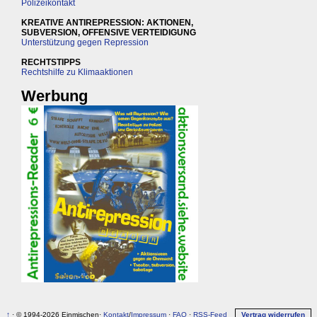
Polizeikontakt
KREATIVE ANTIREPRESSION: AKTIONEN,
SUBVERSION, OFFENSIVE VERTEIDIGUNG
Unterstützung gegen Repression
RECHTSTIPPS
Rechtshilfe zu Klimaaktionen
Werbung
↑
· © 1994-2026 Einmischen·
Kontakt
/
Impressum
·
FAQ
·
RSS-Feed
Vertrag widerrufen