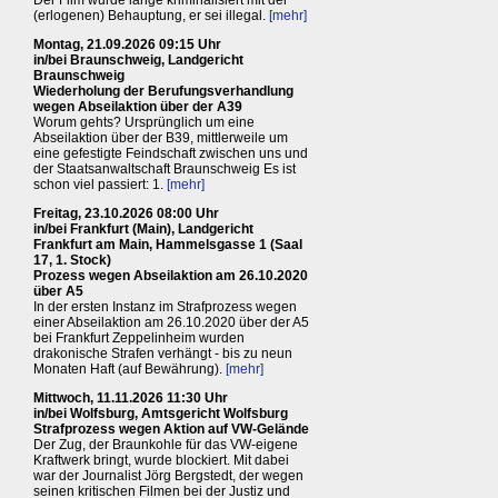
Der Film wurde lange kriminalisiert mit der
(erlogenen) Behauptung, er sei illegal.
[mehr]
Montag, 21.09.2026 09:15 Uhr
in/bei Braunschweig, Landgericht
Braunschweig
Wiederholung der Berufungsverhandlung
wegen Abseilaktion über der A39
Worum gehts? Ursprünglich um eine
Abseilaktion über der B39, mittlerweile um
eine gefestigte Feindschaft zwischen uns und
der Staatsanwaltschaft Braunschweig Es ist
schon viel passiert: 1.
[mehr]
Freitag, 23.10.2026 08:00 Uhr
in/bei Frankfurt (Main), Landgericht
Frankfurt am Main, Hammelsgasse 1 (Saal
17, 1. Stock)
Prozess wegen Abseilaktion am 26.10.2020
über A5
In der ersten Instanz im Strafprozess wegen
einer Abseilaktion am 26.10.2020 über der A5
bei Frankfurt Zeppelinheim wurden
drakonische Strafen verhängt - bis zu neun
Monaten Haft (auf Bewährung).
[mehr]
Mittwoch, 11.11.2026 11:30 Uhr
in/bei Wolfsburg, Amtsgericht Wolfsburg
Strafprozess wegen Aktion auf VW-Gelände
Der Zug, der Braunkohle für das VW-eigene
Kraftwerk bringt, wurde blockiert. Mit dabei
war der Journalist Jörg Bergstedt, der wegen
seinen kritischen Filmen bei der Justiz und