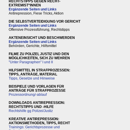
RECHTSTIPPS GEGEN RECHT-
EXTREMIST*INNEN
Ergänzende Seiten und Links
Antirepression, Fiese Tricks, Aktion
DIE SELBSTVERTEIDIGUNG VOR GERICHT
Ergänzende Seiten und Links
Offensive Prozessführung, Rechtstipps
AKTENEINSICHT UND BESCHWERDEN
Ergänzende Seiten und Links
Behörden, Gerichte, Hilfsmittel
FILME ZU POLIZEI, JUSTIZ UND DEN
MÖGLICHKEITEN, SICH ZU WEHREN
"Unter Paragraphen" I und II
HILFSMITTEL IN STRAFPROZESSEN:
TIPPS, ANTRÄGE, MATERIAL
Tipps, Gesetze und Hinweise
BEISPIELE UND VORLAGEN FÜR
ANTRÄGE FÜR STRAFPROZESSE
Prozessordnung/-ablauf
DOWNLOADS ANTIREPRESSION:
RECHTSTIPPS UND -HILFE
Rechtshilfe gg Polizei/Justiz
KREATIVE ANTIREPRESSION:
AKTIONSMETHODEN, TIPPS, RECHT
Trainings: Gerichtsprozesse und