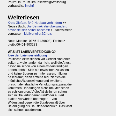
Polizei in Raum Braunschweig/Wolfsburg
verhasst ist.
[mehr]
Weiterlesen
Kreis Gießen: B49-Neubau verhindern
++
Neues Buch:
Die Demokratie überwinden,
bevor sie sich selbst abschafft
++ Nichts mehr
verpassen:
Mailverteiler&Chats
Neue Mobilnr.: 015511439808), Festnetz
bleibt 06401-903283
WAS IST LAIENVERTEIDIGUNG?
Idee der Laienverteidigung
Politische AktivistInnen vor Gericht sind eher
selten ... viele landen da nicht, weil die Angst
davor sie schon von einem widerständigen
Leben abhält. Sich nie erwischen zu lassen
und keine Spuren zu hinterlassen, hilft nur
beschränkt, denn erstens reduziert es die
mögliche Aktionswirkung und zweitens
braucht der staatliche Verfolgungsapparat die
konkreten Handlungen nicht, um Menschen
zu schikanieren. Viele AktivistInnen sehen
sich mit frei erfundenen und/oder äußert
platten Vorwürfen überzogen – von
Widerstand gegen die Staatsgewalt über
Beleidigung bis Hausfriedensbruch. Das lässt
sich schnell ausdenken.