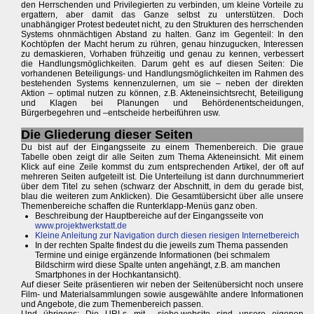
den Herrschenden und Privilegierten zu verbinden, um kleine Vorteile zu
ergattern, aber damit das Ganze selbst zu unterstützen. Doch
unabhängiger Protest bedeutet nicht, zu den Strukturen des herrschenden
Systems ohnmächtigen Abstand zu halten. Ganz im Gegenteil: In den
Kochtöpfen der Macht herum zu rühren, genau hinzugucken, Interessen
zu demaskieren, Vorhaben frühzeitig und genau zu kennen, verbessert
die Handlungsmöglichkeiten. Darum geht es auf diesen Seiten: Die
vorhandenen Beteiligungs- und Handlungsmöglichkeiten im Rahmen des
bestehenden Systems kennenzulernen, um sie – neben der direkten
Aktion – optimal nutzen zu können, z.B. Akteneinsichtsrecht, Beteiligung
und Klagen bei Planungen und Behördenentscheidungen,
Bürgerbegehren und –entscheide herbeiführen usw.
Die Gliederung dieser Seiten
Du bist auf der Eingangsseite zu einem Themenbereich. Die graue
Tabelle oben zeigt dir alle Seiten zum Thema Akteneinsicht. Mit einem
Klick auf eine Zeile kommst du zum entsprechenden Artikel, der oft auf
mehreren Seiten aufgeteilt ist. Die Unterteilung ist dann durchnummeriert
über dem Titel zu sehen (schwarz der Abschnitt, in dem du gerade bist,
blau die weiteren zum Anklicken). Die Gesamtübersicht über alle unsere
Themenbereiche schaffen die Runterklapp-Menüs ganz oben.
Beschreibung der Hauptbereiche auf der Eingangsseite von
www.projektwerkstatt.de
Kleine Anleitung zur Navigation durch diesen riesigen Internetbereich
In der rechten Spalte findest du die jeweils zum Thema passenden
Termine und einige ergänzende Informationen (bei schmalem
Bildschirm wird diese Spalte unten angehängt, z.B. am manchen
Smartphones in der Hochkantansicht).
Auf dieser Seite präsentieren wir neben der Seitenübersicht noch unsere
Film- und Materialsammlungen sowie ausgewählte andere Informationen
und Angebote, die zum Themenbereich passen.