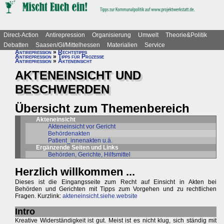
Direct-Action
Antirepression
Organisierung
Umwelt
Theorie&Politik
Debatten
Saasen/GI/Mittelhessen
Materialien
Service
Antirepression
»
Rechtstipps
Antirepression
»
Tipps für Prozesse
Antirepression
»
Akteneinsicht
AKTENEINSICHT UND
BESCHWERDEN
Übersicht zum Themenbereich
Akteneinsicht
Akteneinsicht vor Gericht
Behördenakten
Patient_innenakten u.ä.
Ergänzende Seiten und Links
Behörden, Gerichte, Hilfsmittel
Herzlich willkommen ...
Dieses ist die Eingangsseite zum Recht auf Einsicht in Akten bei
Behörden und Gerichten mit Tipps zum Vorgehen und zu rechtlichen
Fragen. Kurzlink:
akteneinsicht.siehe.website
Intro
Kreative Widerständigkeit ist gut. Meist ist es nicht klug, sich ständig mit