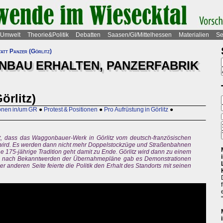
Umwelt
Theorie&Politik
Debatten
Saasen/GI/Mittelhessen
Materialien
Se
tt Panzer (Görlitz)
BAU ERHALTEN, PANZERFABRIK
örlitz)
ionen in/um GR
●
Protest & Positionen
●
Pro Aufrüstung in Görlitz
●
nt, dass das Waggonbauer-Werk in Görlitz vom deutsch-französischen
rd. Es werden dann nicht mehr Doppelstockzüge und Straßenbahnen
ne 175-jährige Tradition geht damit zu Ende. Görlitz wird dann zu einem
ch nach Bekanntwerden der Übernahmepläne gab es Demonstrationen
 anderen Seite feierte die Politik den Erhalt des Standorts mit seinen