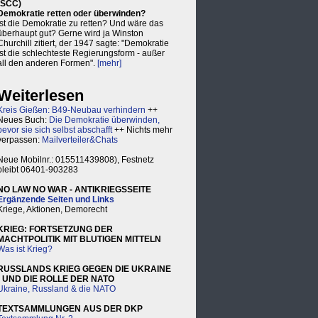
(SCC)
Demokratie retten oder überwinden?
Ist die Demokratie zu retten? Und wäre das
überhaupt gut? Gerne wird ja Winston
Churchill zitiert, der 1947 sagte: "Demokratie
ist die schlechteste Regierungsform - außer
all den anderen Formen".
[mehr]
Weiterlesen
Kreis Gießen: B49-Neubau verhindern
++
Neues Buch:
Die Demokratie überwinden,
bevor sie sich selbst abschafft
++ Nichts mehr
verpassen:
Mailverteiler&Chats
Neue Mobilnr.: 015511439808), Festnetz
bleibt 06401-903283
NO LAW NO WAR - ANTIKRIEGSSEITE
Ergänzende Seiten und Links
Kriege, Aktionen, Demorecht
KRIEG: FORTSETZUNG DER
MACHTPOLITIK MIT BLUTIGEN MITTELN
Was ist Krieg?
RUSSLANDS KRIEG GEGEN DIE UKRAINE
- UND DIE ROLLE DER NATO
Ukraine, Russland & die NATO
TEXTSAMMLUNGEN AUS DER DKP