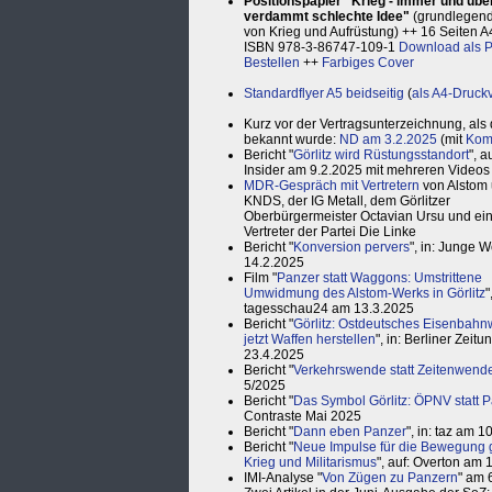
Positionspapier "Krieg - immer und über
verdammt schlechte Idee"
(grundlegende
von Krieg und Aufrüstung) ++ 16 Seiten A4
ISBN 978-3-86747-109-1
Download als 
Bestellen
++
Farbiges Cover
Standardflyer A5 beidseitig
(
als A4-Druck
Kurz vor der Vertragsunterzeichnung, als
bekannt wurde:
ND am 3.2.2025
(mit
Kom
Bericht "
Görlitz wird Rüstungsstandort
", a
Insider am 9.2.2025 mit mehreren Videos
MDR-Gespräch mit Vertretern
von Alstom
KNDS, der IG Metall, dem Görlitzer
Oberbürgermeister Octavian Ursu und e
Vertreter der Partei Die Linke
Bericht "
Konversion pervers
", in: Junge W
14.2.2025
Film "
Panzer statt Waggons: Umstrittene
Umwidmung des Alstom-Werks in Görlitz
"
tagesschau24 am 13.3.2025
Bericht "
Görlitz: Ostdeutsches Eisenbah
jetzt Waffen herstellen
", in: Berliner Zeit
23.4.2025
Bericht "
Verkehrswende statt Zeitenwend
5/2025
Bericht "
Das Symbol Görlitz: ÖPNV statt 
Contraste Mai 2025
Bericht "
Dann eben Panzer
", in: taz am 
Bericht "
Neue Impulse für die Bewegung
Krieg und Militarismus
", auf: Overton am 
IMI-Analyse "
Von Zügen zu Panzern
" am 