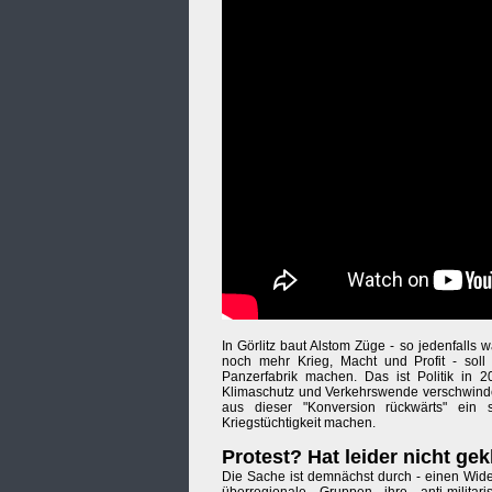
In Görlitz baut Alstom Züge - so jedenfall
noch mehr Krieg, Macht und Profit - sol
Panzerfabrik machen. Das ist Politik in 2
Klimaschutz und Verkehrswende verschwindet
aus dieser "Konversion rückwärts" ein 
Kriegstüchtigkeit machen.
Protest? Hat leider nicht gekl
Die Sache ist demnächst durch - einen Wide