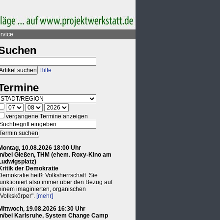
rvice
Suchen
Hilfe
Termine
vergangene Termine anzeigen
Montag, 10.08.2026 18:00 Uhr
in/bei Gießen, THM (ehem. Roxy-Kino am
Ludwigsplatz)
Kritik der Demokratie
Demokratie heißt Volksherrschaft. Sie
funktioniert also immer über den Bezug auf
einem imaginierten, organischen
"Volkskörper".
[mehr]
Mittwoch, 19.08.2026 16:30 Uhr
in/bei Karlsruhe, System Change Camp