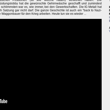
ristischen Positionen (so wie welche hatten) verworfen haben. Die
üstungslobby hat die gewünschte Gehirnwäsche geschafft und zumindest
m schlimmsten war es, wie immer, bei den Gewerkschaften. Die IG Metall hat
 Satzung gar nicht darf. Die ganze Geschichte ist auch ein "back to Nazi-
Waggonbauer für den Krieg arbeiten. Heute tun sie es wieder ...