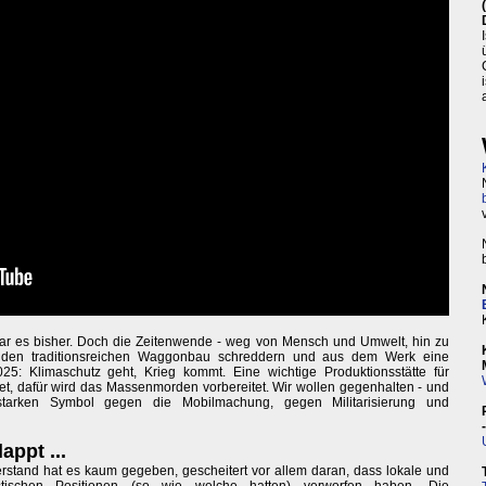
s war es bisher. Doch die Zeitenwende - weg von Mensch und Umwelt, hin zu
l den traditionsreichen Waggonbau schreddern und aus dem Werk eine
025: Klimaschutz geht, Krieg kommt. Eine wichtige Produktionsstätte für
, dafür wird das Massenmorden vorbereitet. Wir wollen gegenhalten - und
starken Symbol gegen die Mobilmachung, gegen Militarisierung und
appt ...
rstand hat es kaum gegeben, gescheitert vor allem daran, dass lokale und