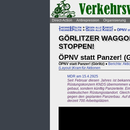
Direct-Action
Antirepression
Organisierung
Theorie&Politik
»
Gegen alle Kriege!
Theorie&Politik
»
Gegen alle Kriege!
»
ÖPNV sta
GÖRLITZER WAGGON
STOPPEN!
ÖPNV statt Panzer! (G
ÖPNV statt Panzer! (Görlitz)
●
Berichte: Akt
(Layout-)Kram für Aktionen
MDR am 15.4.2925
Seit Februar diesen Jahres ist bekan
Rüstungskonzern KNDS übernommen wi
gebaut, sondern künftig Panzerteile. Ei
ostdeutschen Rüstungsstandort. Glei
gegen den geplanten Panzerbau. Auf der
derzeit 700 Arbeitsplätzen
.