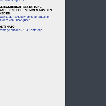
Textsammlung Nr. 2
KRIEGSBERICHTBESTATTUNG:
NACHDENKLICHE STIMMEN AUS DEN
MEDIEN
USA kaufen Exklusivrechte an Satelliten-
Bildern von Luftangriffen
ANTI-NATO
Vorträge auf der NATO-Konferenz