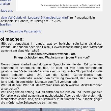
:
Proteste
er alten
nlage u.a.
s dem VW-Cabrio ein Leopard-2-Kampfpanzer wird
" zur Panzerfabrik in
ntinental in Gifhorn, in: Freitag am 9.7.2025
Brasilien
rik
++
Gegen die Panzerfabrik
ol machen!
Gibt es irgendetwas im Lande, was symbolischer sein kann als dieser
Wandel, der zudem noch von Politik, Gewerkschaftsführung und Wirtschaft
gemeinsam abgefeiert wird?
Klimaschutz/Verkehrswende - off.
Kriegstüchtigkeit und Wachstum um jeden Preis - on?
Genau diese Klarheit und doppelte Symbolik könnte den Ort zu einem
spannenden Brennpunkt machen, an dem der von oben verordneten,
gefährlichen "Zeitenwende" erstmals ein richtig lautes Stoppschild vor die
Nase gehalten wird. Und wo die Klima-, Gerechtikgeits- und
Verkehrswendedebatte wieder den Schwung bekommt, den sie braucht
(und leider in den letzten Monaten zum Teil verloren hat).
Wer ist dabei? Wer hat Ideen? Wer kann noch weitere Mitstreiter*innen
ansprechen?
Wir sind ganz an Anfang. Aktuell entstehen die lokalen und überreigonalen
Kontakte erst, wird gemeinsam nachgedacht. Aber es gibt die ersten, die
recht entschlossen sind, das Alstomwerk zum "Hambi" bzw. "Danni" gegen
die mörderische Zeitenwende zu machen.