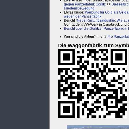
Zwei Artikel in der Juni-Ausgabe der SoZ
gegen Panzerfabrik Görlitz
++
Diesseits d
Friedensbewegung
Etwas krude:
Werbung für Gold als Gelda
wegen der Panzerfabrik
Bericht "
Neue Rüstungsindustrie: Wie au
Görlitz, dem VW-Werk in Osnabrück und Co
Bericht über die Görlitzer Panzerfabrik in 
Wer sind die Akteur*innen?
Pro Panzerfab
Die Waggonfabrik zum Symb