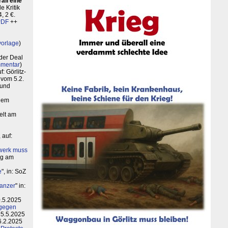
all eine
 Kritik
, 2 €.
PDF
++
vorlage
)
 der Deal
mentar
)
uf: Görlitz-
 vom 5.2.
 und
inem
elt am
, auf:
nwerk muss
ung am
e
", in: SoZ
Panzer
" in:
10.5.2025
 gegen
15.5.2025
6.2.2025