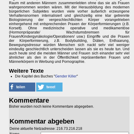
Raum mit anderen Männern zusammenlebten ohne das sie als Frauen
wahrgenommen worden wären. Mit der Herausbildung des modernen
bürgerlichen Subjektes wurden viele vorher äußerlich erzwungene
Verhaltensnormen internalisiert und gleichzeitig eine klar getrennte
Biologisierung der vergeschlechtlichten Körper vorangetrieben
einhergehend mit entsprechenden Praxen der Körperformierungen (z.B.
Korsett). Ohne medizinische operative und medikamentöse
(Hormonpräparate/ Wachstumsbremsen für
Frauen/Kindergynäkologie/Operationen/ usw.) Eingriffe und die Praxen
der Körperformierung, z.B. Bodybuilding, Diäten, Enthaarung,
Bewegungsdressur würden Menschen sich nackt sehr viel weniger
eindeutig geschlechtlich unterscheiden lassen als sie es heute tun. Und
auch heute sind die meisten Männer und Frauen sich einander sehr viel
ähnlicher als den in der Öffentlichkeit repräsentierten Frauen und
Männerkörpern in Werbung und Pornographie.
Weitere Texte
Die Kapitel des Buches "
Gender Killer
"
Kommentare
Bisher wurden noch keine Kommentare abgegeben.
Kommentar abgeben
Deine aktuelle Netzadresse: 216.73.216.218