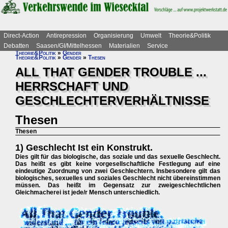
Direct-Action
Antirepression
Organisierung
Umwelt
Theorie&Politik
Debatten
Saasen/GI/Mittelhessen
Materialien
Service
Theorie&Politik
»
Gender
Theorie&Politik
»
Gender
»
Thesen
ALL THAT GENDER TROUBLE ...
HERRSCHAFT UND
GESCHLECHTERVERHÄLTNISSE
Thesen
Thesen
1) Geschlecht Ist ein Konstrukt.
Dies gilt für das biologische, das soziale und das sexuelle Geschlecht.
Das heißt es gibt keine vorgesellschaftliche Festlegung auf eine
eindeutige Zuordnung von zwei Geschlechtern. Insbesondere gilt das
biologisches, sexuelles und soziales Geschlecht nicht übereinstimmen
müssen. Das heißt im Gegensatz zur zweigeschlechtlichen
Gleichmacherei ist jede/r Mensch unterschiedlich.