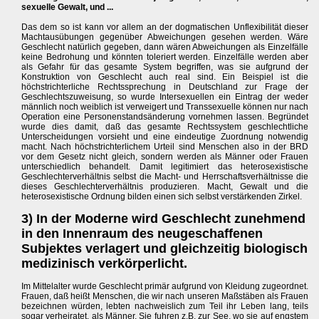
sexuelle Gewalt, und ...
Das dem so ist kann vor allem an der dogmatischen Unflexibilität dieser
Machtausübungen gegenüber Abweichungen gesehen werden. Wäre
Geschlecht natürlich gegeben, dann wären Abweichungen als Einzelfälle
keine Bedrohung und könnten toleriert werden. Einzelfälle werden aber
als Gefahr für das gesamte System begriffen, was sie aufgrund der
Konstruktion von Geschlecht auch real sind. Ein Beispiel ist die
höchstrichterliche Rechtssprechung in Deutschland zur Frage der
Geschlechtszuweisung, so wurde Intersexuellen ein Eintrag der weder
männlich noch weiblich ist verweigert und Transsexuelle können nur nach
Operation eine Personenstandsänderung vornehmen lassen. Begründet
wurde dies damit, daß das gesamte Rechtssystem geschlechtliche
Unterscheidungen vorsieht und eine eindeutige Zuordnung notwendig
macht. Nach höchstrichterlichem Urteil sind Menschen also in der BRD
vor dem Gesetz nicht gleich, sondern werden als Männer oder Frauen
unterschiedlich behandelt. Damit legitimiert das heterosexistische
Geschlechterverhältnis selbst die Macht- und Herrschaftsverhältnisse die
dieses Geschlechterverhältnis produzieren. Macht, Gewalt und die
heterosexistische Ordnung bilden einen sich selbst verstärkenden Zirkel.
3) In der Moderne wird Geschlecht zunehmend
in den Innenraum des neugeschaffenen
Subjektes verlagert und gleichzeitig biologisch
medizinisch verkörperlicht.
Im Mittelalter wurde Geschlecht primär aufgrund von Kleidung zugeordnet.
Frauen, daß heißt Menschen, die wir nach unseren Maßstäben als Frauen
bezeichnen würden, lebten nachweislich zum Teil ihr Leben lang, teils
sogar verheiratet, als Männer. Sie fuhren z.B. zur See, wo sie auf engstem