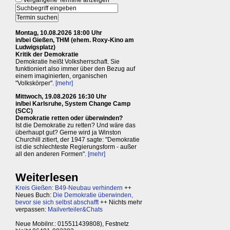
vergangene Termine anzeigen
Montag, 10.08.2026 18:00 Uhr
in/bei Gießen, THM (ehem. Roxy-Kino am
Ludwigsplatz)
Kritik der Demokratie
Demokratie heißt Volksherrschaft. Sie
funktioniert also immer über den Bezug auf
einem imaginierten, organischen
"Volkskörper".
[mehr]
Mittwoch, 19.08.2026 16:30 Uhr
in/bei Karlsruhe, System Change Camp
(SCC)
Demokratie retten oder überwinden?
Ist die Demokratie zu retten? Und wäre das
überhaupt gut? Gerne wird ja Winston
Churchill zitiert, der 1947 sagte: "Demokratie
ist die schlechteste Regierungsform - außer
all den anderen Formen".
[mehr]
Weiterlesen
Kreis Gießen: B49-Neubau verhindern
++
Neues Buch:
Die Demokratie überwinden,
bevor sie sich selbst abschafft
++ Nichts mehr
verpassen:
Mailverteiler&Chats
Neue Mobilnr.: 015511439808), Festnetz