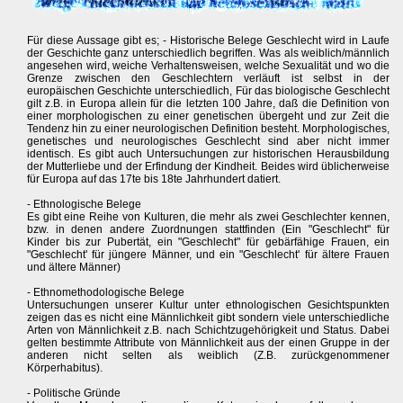
Für diese Aussage gibt es; - Historische Belege Geschlecht wird in Laufe
der Geschichte ganz unterschiedlich begriffen. Was als weiblich/männlich
angesehen wird, weiche Verhaltensweisen, welche Sexualität und wo die
Grenze zwischen den Geschlechtern verläuft ist selbst in der
europäischen Geschichte unterschiedlich, Für das biologische Geschlecht
gilt z.B. in Europa allein für die letzten 100 Jahre, daß die Definition von
einer morphologischen zu einer genetischen übergeht und zur Zeit die
Tendenz hin zu einer neurologischen Definition besteht. Morphologisches,
genetisches und neurologisches Geschlecht sind aber nicht immer
identisch. Es gibt auch Untersuchungen zur historischen Herausbildung
der Mutterliebe und der Erfindung der Kindheit. Beides wird üblicherweise
für Europa auf das 17te bis 18te Jahrhundert datiert.
- Ethnologische Belege
Es gibt eine Reihe von Kulturen, die mehr als zwei Geschlechter kennen,
bzw. in denen andere Zuordnungen stattfinden (Ein "Geschlecht" für
Kinder bis zur Pubertät, ein "Geschlecht" für gebärfähige Frauen, ein
"Geschlecht' für jüngere Männer, und ein "Geschlecht' für ältere Frauen
und ältere Männer)
- Ethnomethodologische Belege
Untersuchungen unserer Kultur unter ethnologischen Gesichtspunkten
zeigen das es nicht eine Männlichkeit gibt sondern viele unterschiedliche
Arten von Männlichkeit z.B. nach Schichtzugehörigkeit und Status. Dabei
gelten bestimmte Attribute von Männlichkeit aus der einen Gruppe in der
anderen nicht selten als weiblich (Z.B. zurückgenommener
Körperhabitus).
- Politische Gründe