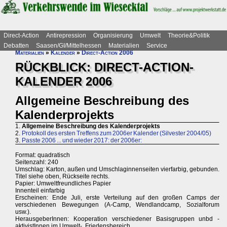
Direct-Action
Antirepression
Organisierung
Umwelt
Theorie&Politik
Debatten
Saasen/GI/Mittelhessen
Materialien
Service
Materialien
»
Kalender
»
Direct-Action 2006
RÜCKBLICK: DIRECT-ACTION-
KALENDER 2006
Allgemeine Beschreibung des
Kalenderprojekts
1.
Allgemeine Beschreibung des Kalenderprojekts
2.
Protokoll des ersten Treffens zum 2006er Kalender (Silvester 2004/05)
3.
Passte 2006 ... und wieder 2017: der 2006er:
Format: quadratisch
Seitenzahl: 240
Umschlag: Karton, außen und Umschlaginnenseiten vierfarbig, gebunden.
Titel siehe oben, Rückseite rechts.
Papier: Umweltfreundliches Papier
Innenteil einfarbig
Erscheinen: Ende Juli, erste Verteilung auf den großen Camps der
verschiedenen Bewegungen (A-Camp, Wendlandcamp, Sozialforum
usw.).
HerausgeberInnen: Kooperation verschiedener Basisgruppen unbd -
aktivistInnen im Umwelt-, Friedensbereich