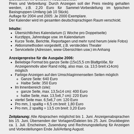
Preis und Verbreitung: Durch Anzeigen soll der Preis niedrig gehalten
werden, z.B. 2,20 Euro für Sammel-Vorbestellung im typischen
Basisgruppen-Umfang (ab 10 Stück).
Auflage für 2004 und 2005: Je 2000 Exemplare.
Der Kalender wird im gesamten deutschsprachigen Raum verschickt.
Inhalte:
Übersichtliches Kalendarium (1 Woche pro Doppelseite)
Kurztipps, Jahrestage usw. im Kalendarium
Kurze Texte, Berichte, Reportagen und mehr rund herum (viele Fotos)
Aktionsmethoden vorgestellt, z.B. verstecktes Theater
Serviceteile (Adressen, www-Übersichten usw.) im Anhang
Anzeigenpreise für die Ausgabe 2006:
Beliebige Format bis ganze Seite (15x15,5 cm Blattgröße, für
Anzeigenmotiv aber Rand nötig, also max. ca. 13,5 breit x14cm)
möglich
Farbige Anzeigen auf den Umschlaginnenseiten Seiten möglich
Ganze Seite: 640 Euro
Halbe Seite: 350 Euro
Im Innenbereich (s/w):
ganze Seite, max. 13,5x14 cm): 400 Euro
halbe Seite, max. 13,5x6,7 cm): 220 Euro
viertel Seite max. 6,5x6,7 cm: 120 Euro
Pro mm, 1 spaltig = 6,5 cm breit: 1,80 Euro
Pro mm, 2 spaltig = 13,5 cm breit: 3,20 Euro
Zeitplanung:
Alle Absprachen möglichst bis 1. Juni. Anzeigenabsprachen
bis 15. Juni, Übersenden der Vorlagen/Dateien bis 25. Juni. Druckbeginn
ca. 1. Juli. Erscheinen, Zusendung und Rechnungsstellung für Anzeigen
und Vorbestellungen Ende Juli/Anfang August.