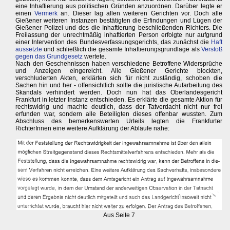
eine Inhaftierung aus politischen Gründen anzuordnen. Darüber legte er
einen
Vermerk
an. Dieser lag allen weiteren Gerichten vor. Doch alle
Gießener weiteren Instanzen bestätigten die Erfindungen und Lügen der
Gießener Polizei und des die Inhaftierung beschließenden Richters. Die
Freilassung der unrechtmäßig inhaftierten Person erfolgte nur aufgrund
einer Intervention des Bundesverfassungsgerichts, das zunächst die
Haft
aussetzte
und schließlich die gesamte Inhaftierungsgrundlage als
Verstoß
gegen das Grundgesetz
wertete.
Nach den Geschehnissen haben verschiedene Betroffene Widersprüche
und Anzeigen eingereicht. Alle Gießener Gerichte blockten,
verschluderten Akten, erklärten sich für nicht zuständig, schoben die
Sachen hin und her - offensichtlich sollte die juristische Aufarbeitung des
Skandals verhindert werden. Doch nun hat das Oberlandesgericht
Frankfurt in letzter Instanz entschieden. Es erklärte die gesamte Aktion für
rechtswidrig und machte deutlich, dass der Tatverdacht nicht nur frei
erfunden war, sondern alle Beteiligten dieses offenbar wussten. Zum
Abschluss des bemerkenswerten Urteils legten die Frankfurter
RichterInnen eine weitere Aufklärung der Abläufe nahe:
Aus Seite 7