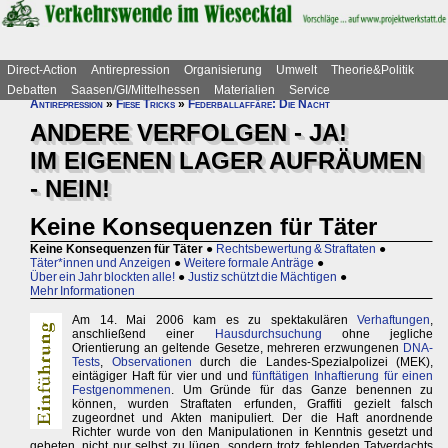
Direct-Action
Antirepression
Organisierung
Umwelt
Theorie&Politik
Debatten
Saasen/GI/Mittelhessen
Materialien
Service
Antirepression
»
Fiese Tricks
»
Federballaffäre: Die Nacht
ANDERE VERFOLGEN - JA!
IM EIGENEN LAGER AUFRÄUMEN
- NEIN!
Keine Konsequenzen für Täter
Keine Konsequenzen für Täter
●
Rechtsbewertung & Straftaten
●
Täter*innen und Anzeigen
●
Weitere formale Anträge
●
Über ein Jahr blockten alle!
●
Justiz schützt die Mächtigen
●
Mehr Informationen
Am 14. Mai 2006 kam es zu spektakulären
Verhaftungen
,
anschließend einer
Hausdurchsuchung
ohne jegliche
Orientierung an geltende Gesetze, mehreren erzwungenen
DNA-
Tests
,
Observationen
durch die Landes-Spezialpolizei (MEK),
eintägiger Haft für vier und und
fünftätigen Inhaftierung für einen
Festgenommenen
. Um Gründe für das Ganze benennen zu
können, wurden Straftaten erfunden, Graffiti gezielt falsch
zugeordnet und Akten manipuliert. Der die Haft anordnende
Richter wurde von den Manipulationen in Kenntnis gesetzt und
gebeten, nicht nur selbst zu lügen, sondern trotz fehlenden Tatverdachts