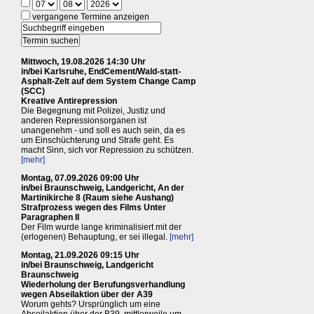
vergangene Termine anzeigen
Mittwoch, 19.08.2026 14:30 Uhr
in/bei Karlsruhe, EndCement/Wald-statt-
Asphalt-Zelt auf dem System Change Camp
(SCC)
Kreative Antirepression
Die Begegnung mit Polizei, Justiz und
anderen Repressionsorganen ist
unangenehm - und soll es auch sein, da es
um Einschüchterung und Strafe geht. Es
macht Sinn, sich vor Repression zu schützen.
[mehr]
Montag, 07.09.2026 09:00 Uhr
in/bei Braunschweig, Landgericht, An der
Martinikirche 8 (Raum siehe Aushang)
Strafprozess wegen des Films Unter
Paragraphen II
Der Film wurde lange kriminalisiert mit der
(erlogenen) Behauptung, er sei illegal.
[mehr]
Montag, 21.09.2026 09:15 Uhr
in/bei Braunschweig, Landgericht
Braunschweig
Wiederholung der Berufungsverhandlung
wegen Abseilaktion über der A39
Worum gehts? Ursprünglich um eine