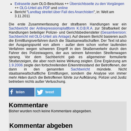
Extraseite
zum OLG-Beschluss ++
Übersichtsseite zu den Vorgängen
++
OLG-Urteil als PDF
und
online
Bericht "
Landtag streitet über Fall des Anarchisten
", in: Welt am
3.11.2011
Die erste Zusammenfassung der strafbaren Handlungen war ein
Sachbericht der Antirepressionsplattform K.O.B.R.A.
zur Strafbarkeit der
Handlungen beteiliger Polizei- und Gerichtsbediensteter (
Gesamtversion:
Sachbericht mit OLG-Urteil als Anlage
). Auf diesem Bericht basieren auch
die Ermittlungsverfahren durch die Staatsanwaltschaften. Der Text ist also
der Ausgangspunkt von allem - außer dem schon vorher laufenden
Verfahren wegen schweren Eingriff in den Straßenverkehr durch den
Fahrer des Polizeiwagens, der aus seinem fahrenden Streifenwagen
sprang. Vor dem Sachbericht gab es allgemeiner formulierte
Strafanzeigen, die aber noch keine Wirkung zeigten. Eine Ergänzung am
1.9.2006
zeigte den fortschreitenden Erkenntnisstand der Betroffenen, der
dann in den genannten
Sachbericht
mündete. Nicht
staatsanwaltschaftliche Ermittlungen, sondern die Analyse von immer
mehr Akten durch die Betroffenen führte zur Aufklärung. Polizei und Justiz
betrieben nichts außer Vertuschung.
Kommentare
Bisher wurden noch keine Kommentare abgegeben.
Kommentar abgeben