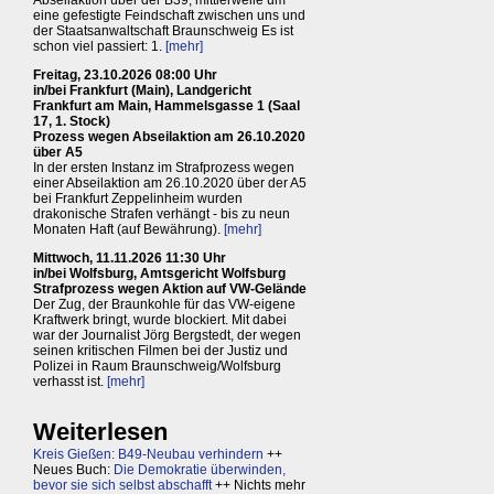
Abseilaktion über der B39, mittlerweile um
eine gefestigte Feindschaft zwischen uns und
der Staatsanwaltschaft Braunschweig Es ist
schon viel passiert: 1.
[mehr]
Freitag, 23.10.2026 08:00 Uhr
in/bei Frankfurt (Main), Landgericht
Frankfurt am Main, Hammelsgasse 1 (Saal
17, 1. Stock)
Prozess wegen Abseilaktion am 26.10.2020
über A5
In der ersten Instanz im Strafprozess wegen
einer Abseilaktion am 26.10.2020 über der A5
bei Frankfurt Zeppelinheim wurden
drakonische Strafen verhängt - bis zu neun
Monaten Haft (auf Bewährung).
[mehr]
Mittwoch, 11.11.2026 11:30 Uhr
in/bei Wolfsburg, Amtsgericht Wolfsburg
Strafprozess wegen Aktion auf VW-Gelände
Der Zug, der Braunkohle für das VW-eigene
Kraftwerk bringt, wurde blockiert. Mit dabei
war der Journalist Jörg Bergstedt, der wegen
seinen kritischen Filmen bei der Justiz und
Polizei in Raum Braunschweig/Wolfsburg
verhasst ist.
[mehr]
Weiterlesen
Kreis Gießen: B49-Neubau verhindern
++
Neues Buch:
Die Demokratie überwinden,
bevor sie sich selbst abschafft
++ Nichts mehr