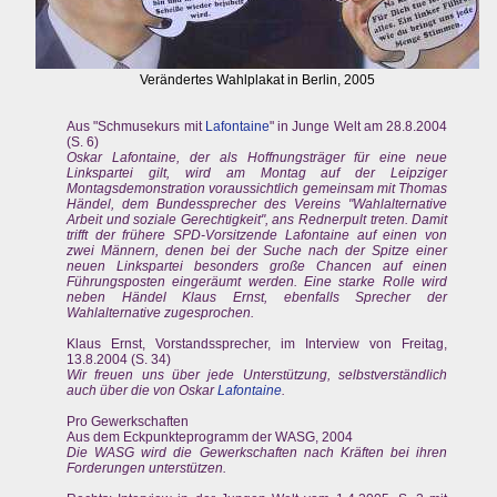
Verändertes Wahlplakat in Berlin, 2005
Aus "Schmusekurs mit
Lafontaine
" in Junge Welt am 28.8.2004
(S. 6)
Oskar Lafontaine, der als Hoffnungsträger für eine neue
Linkspartei gilt, wird am Montag auf der Leipziger
Montagsdemonstration voraussichtlich gemeinsam mit Thomas
Händel, dem Bundessprecher des Vereins "Wahlalternative
Arbeit und soziale Gerechtigkeit", ans Rednerpult treten. Damit
trifft der frühere SPD-Vorsitzende Lafontaine auf einen von
zwei Männern, denen bei der Suche nach der Spitze einer
neuen Linkspartei besonders große Chancen auf einen
Führungsposten eingeräumt werden. Eine starke Rolle wird
neben Händel Klaus Ernst, ebenfalls Sprecher der
Wahlalternative zugesprochen.
Klaus Ernst, Vorstandssprecher, im Interview von Freitag,
13.8.2004 (S. 34)
Wir freuen uns über jede Unterstützung, selbstverständlich
auch über die von Oskar
Lafontaine
.
Pro Gewerkschaften
Aus dem Eckpunkteprogramm der WASG, 2004
Die WASG wird die Gewerkschaften nach Kräften bei ihren
Forderungen unterstützen.