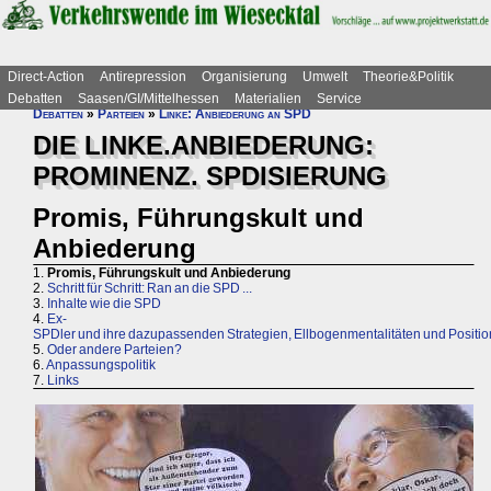
Direct-Action
Antirepression
Organisierung
Umwelt
Theorie&Politik
Debatten
Saasen/GI/Mittelhessen
Materialien
Service
Debatten
»
Parteien
»
Linke: Anbiederung an SPD
DIE LINKE.ANBIEDERUNG:
PROMINENZ. SPDISIERUNG
Promis, Führungskult und
Anbiederung
1.
Promis, Führungskult und Anbiederung
2.
Schritt für Schritt: Ran an die SPD ...
3.
Inhalte wie die SPD
4.
Ex-
SPDler und ihre dazupassenden Strategien, Ellbogenmentalitäten und Positi
5.
Oder andere Parteien?
6.
Anpassungspolitik
7.
Links