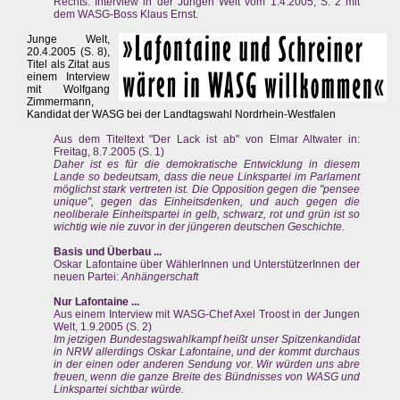
Rechts: Interview in der Jungen Welt vom 1.4.2005, S. 2 mit
dem WASG-Boss Klaus Ernst.
Junge Welt,
20.4.2005 (S. 8),
Titel als Zitat aus
einem Interview
mit Wolfgang
Zimmermann,
Kandidat der WASG bei der Landtagswahl Nordrhein-Westfalen
Aus dem Titeltext "Der Lack ist ab" von Elmar Altwater in:
Freitag, 8.7.2005 (S. 1)
Daher ist es für die demokratische Entwicklung in diesem
Lande so bedeutsam, dass die neue Linkspartei im Parlament
möglichst stark vertreten ist. Die Opposition gegen die "pensee
unique", gegen das Einheitsdenken, und auch gegen die
neoliberale Einheitspartei in gelb, schwarz, rot und grün ist so
wichtig wie nie zuvor in der jüngeren deutschen Geschichte.
Basis und Überbau ...
Oskar Lafontaine über WählerInnen und UnterstützerInnen der
neuen Partei:
Anhängerschaft
Nur Lafontaine ...
Aus einem Interview mit WASG-Chef Axel Troost in der Jungen
Welt, 1.9.2005 (S. 2)
Im jetzigen Bundestagswahlkampf heißt unser Spitzenkandidat
in NRW allerdings Oskar Lafontaine, und der kommt durchaus
in der einen oder anderen Sendung vor. Wir würden uns abre
freuen, wenn die ganze Breite des Bündnisses von WASG und
Linkspartei sichtbar würde.