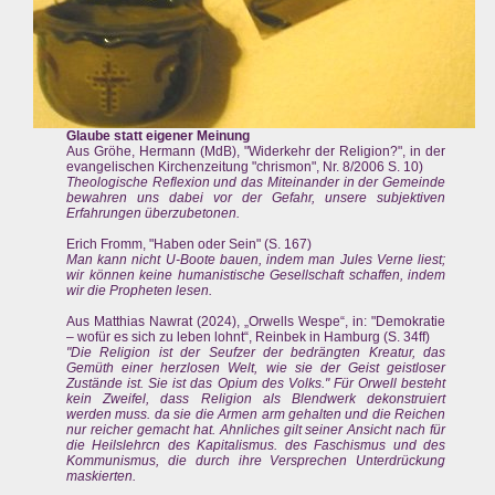
Glaube statt eigener Meinung
Aus Gröhe, Hermann (MdB), "Widerkehr der Religion?", in der
evangelischen Kirchenzeitung "chrismon", Nr. 8/2006 S. 10)
Theologische Reflexion und das Miteinander in der Gemeinde
bewahren uns dabei vor der Gefahr, unsere subjektiven
Erfahrungen überzubetonen.
Erich Fromm, "Haben oder Sein" (S. 167)
Man kann nicht U-Boote bauen, indem man Jules Verne liest;
wir können keine humanistische Gesellschaft schaffen, indem
wir die Propheten lesen.
Aus Matthias Nawrat (2024), „Orwells Wespe“, in: "Demokratie
– wofür es sich zu leben lohnt“, Reinbek in Hamburg (S. 34ff)
"Die Religion ist der Seufzer der bedrängten Kreatur, das
Gemüth einer herzlosen Welt, wie sie der Geist geistloser
Zustände ist. Sie ist das Opium des Volks." Für Orwell besteht
kein Zweifel, dass Religion als Blendwerk dekonstruiert
werden muss. da sie die Armen arm gehalten und die Reichen
nur reicher gemacht hat. Ahnliches gilt seiner Ansicht nach für
die Heilslehrcn des Kapitalismus. des Faschismus und des
Kommunismus, die durch ihre Versprechen Unterdrückung
maskierten.