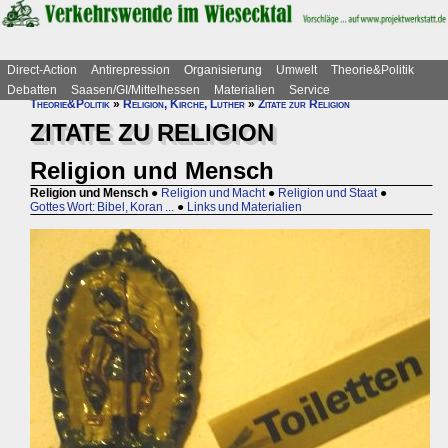
Direct-Action
Antirepression
Organisierung
Umwelt
Theorie&Politik
Debatten
Saasen/GI/Mittelhessen
Materialien
Service
Theorie&Politik
»
Religion, Kirche, Luther
»
Zitate zur Religion
ZITATE ZU RELIGION
Religion und Mensch
Religion und Mensch
●
Religion und Macht
●
Religion und Staat
●
Gottes Wort: Bibel, Koran ...
●
Links und Materialien