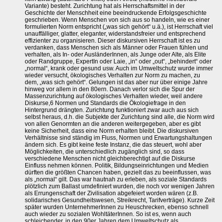
Variante) besteht. Zurichtung hat als Herrschaftsmittel in der
Geschichte der Menschheit eine beeindruckende Erfolgsgeschichte
geschrieben. Wenn Menschen von sich aus so handeln, wie es einer
formulierten Norm entspricht („was sich gehört“ u.ä.), ist Herrschaft viel
unauffälliger, glatter, eleganter, widerstandsfreier und entsprechend
effizienter zu organisieren. Dieser diskursiven Herrschaft ist es zu
verdanken, dass Menschen sich als Männer oder Frauen fühlen und
verhalten, als In- oder AusländerInnen, als Junge oder Alte, als Elite
oder Randgruppe, ExpertIn oder Laie, „in“ oder „out“, „behindert“ oder
„normal“, krank oder gesund usw. Auch im Umweltschutz wurde immer
wieder versucht, ökologisches Verhalten zur Norm zu machen, zu
dem, „was sich gehört“. Gelungen ist das aber nur über einige Jahre
hinweg vor allem in den 80ern. Danach verlor sich die Spur der
Massenzurichtung auf ökologisches Verhalten wieder, weil andere
Diskurse,6 Normen und Standards die Ökologiefrage in den
Hintergrund drängten. Zurichtung funktioniert zwar auch aus sich
selbst heraus, d.h. die Subjekte der Zurichtung sind alle, die Norm wird
von allen Genormten an die anderen weitergegeben, aber es gibt
keine Sicherheit, dass eine Norm erhalten bleibt. Die diskursiven
Verhältnisse sind ständig im Fluss, Normen und Erwartungshaltungen
ändern sich. Es gibt keine feste Instanz, die das steuert, wohl aber
Möglichkeiten, die unterschiedlich zugänglich sind, so dass
verschiedene Menschen nicht gleichberechtigt auf die Diskurse
Einfluss nehmen können. Politik, Bildungseinrichtungen und Medien
dürften die größten Chancen haben, gezielt das zu beeinflussen, was
als „normal“ gilt. Das war hautnah zu erleben, als soziale Standards
plötzlich zum Ballast umdefiniert wurden, die noch vor wenigen Jahren
als Errungenschaft der Zivilisation abgefeiert worden wären (z.B.
solidarisches Gesundheitswesen, Streikrecht, Tarifverträge). Kurze Zeit
später wurden UnternehmerInnen zu Heuschrecken, ebenso schnell
auch wieder zu sozialen WohltäterInnen. So ist es, wenn auch
schleichender, in den 90er Jahren dem Umweltschutz als