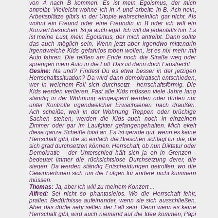
von A nach B kommen. Es ist mein Egoismus, der mich
antreibt. Vielleicht wohne ich in A und arbeite in B. Ach nein,
Arbeitsplätze gibt's in der Utopie wahrscheinlich gar nicht. Als
wohnt ein Freund oder eine Freundin in B oder ich will ein
Konzert besuchen. Ist ja auch egal. Ich will da jedenfalls hin. Es
ist meine Lust, mein Egoismus, der mich antreibt. Dann sollte
das auch möglich sein. Wenn jetzt aber irgendwo mittendrin
irgendwelche Kids gefahrlos toben wollen, ist es nix mehr mit
Auto fahren. Die reißen am Ende noch die Straße weg oder
sprengen mein Auto in die Luft. Das ist dann doch Faustrecht.
Gesine:
Na und? Findest Du es etwa besser in der jetzigen
Herrschaftssituation? Da wird dann demokratisch entschieden,
wer in welchem Fall sich durchsetzt - herrschaftsförmig. Die
Kids werden verlieren. Fast alle Kids müssen viele Jahre lang
ständig in der Wohnung eingesperrt werden oder dürfen nur
unter Kontrolle irgendwelcher Erwachsenen nach draußen.
Ach scheiße, weil in der Wohnung Treppen oder brüchige
Sachen stehen, werden die Kids auch noch in einzelnen
Zimmer oder gar im Laufgitter gefangengehalten. Mich ekelt
diese ganze Scheiße total an. Es ist gerade gut, wenn es keine
Herrschaft gibt, die so einfach die Breschen schlägt für die, die
sich grad durchsetzen können. Herrschaft, ob nun Diktatur oder
Demokratie - der Unterschied hält sich ja eh in Grenzen -
bedeutet immer die rücksichtslose Durchsetzung derer, die
siegen. Da werden ständig Entscheidungen getroffen, wo die
GewinnerInnen sich um die Folgen für andere nicht kümmern
müssen.
Thomas:
Ja, aber ich will zu meinem Konzert ...
Alfred:
Sei nicht so phantasielos. Wo die Herrschaft fehlt,
prallen Bedürfnisse aufeinander, wenn sie sich ausschließen.
Aber das dürfte sehr selten der Fall sein. Denn wenn es keine
Herrschaft gibt, wird auch niemand auf die Idee kommen, Papi