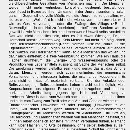
gleichberechtigten Gestaltung von Menschen machen. Die Menschen
werden nicht mehr vertrieben, kontrolliert, gesteuert, bestraft oder
beeinflusst in Bezug auf ihren Umgang mit der Umwelt, sondern erhalten
ganz im Gegenteil die volle Möglichkeit, die Umwelt so zu gestalten, wie
sie es wollen. „Wollen“, d.h. nicht mehr, wie es von ihnen erwartet wird,
wie es Gesetze verlangen oder die Zwänge des Alltags (z.B. die
Notwendigkeit, in der Not zu überleben) herbeiführen. Sondern wie es
gewollt ist, wie Menschen sich eine lebenswerte Umwelt selbst vorstellen.
Das wird nicht einheitlich sein, aber es fällt etwas Wichtiges, für jede
Herrschaft konstituierendes weg: Kein Mensch hat mehr die Möglichkeit,
über Herrschaftsmechanismen (Recht, Normen, Diskurse, Polizei, Justiz,
Eigentumsrecht ...) die Folgen seines Verhaltens einfach auf andere
abzuwälzen. Wo Herrschaft fehlt, kann (so die Menschen das wollen und
dafür auch eintreten) die freie Vereinbarung kommen. Wie ein Haus, die
Flächen drumherum, die Energie- und Wasserversorgung oder die
Produktion von Lebensmitteln aussieht, ist Sache der Menschen selbst.
Die Ergebnisse werden vielfältig sein - und genau das ist das Schöne
daran. Menschen werden sich zusammenfinden, die gemeinsame
Vorstellungen und Interessen haben, die miteinander kooperieren. Es
geht nicht um das oft esoterisch verklärte Bild der Autarkie oder
Selbstversorgung. Selbstbestimmtes Leben macht erst möglich, viele
Kooperationen aus eigener Entscheidung einzugehen und dadurch
horizontale Arbeitsteilung, gegenseitige Hilfe und Vernetzung zu
erreichen. Diese ist dann vom Wunsch nach einem guten Leben bestimmt
und nicht vom Zwang zum Profit oder von Ver- und Geboten wie heute.
Emanzipatorischer Umweltschutz7 oder (salopp) „Umweltschutz von
unten„ will daher etwas ganz anderes als die herrschaftsförmige
Ökologiepolitik: Die Menschen werden zu AkteurInnen. Die Straßen,
Häuserblöcke und Landschaften werden von den Menschen gestaltet, die
in ihnen leben oder sich sonstwie mit ihnen verbunden fühlen. Niemand
kann über Flächen und Orte bestimmen, ohne selbst betroffen zu sein
oder sich aktiv zu interessieren und zu beteiligen. Schritt für Schritt ist die