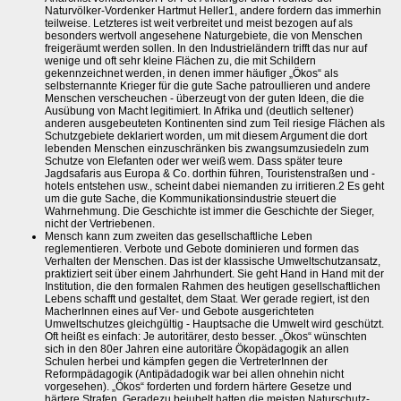
Naturvölker-Vordenker Hartmut Heller1, andere fordern das immerhin
teilweise. Letzteres ist weit verbreitet und meist bezogen auf als
besonders wertvoll angesehene Naturgebiete, die von Menschen
freigeräumt werden sollen. In den Industrieländern trifft das nur auf
wenige und oft sehr kleine Flächen zu, die mit Schildern
gekennzeichnet werden, in denen immer häufiger „Ökos“ als
selbsternannte Krieger für die gute Sache patroullieren und andere
Menschen verscheuchen - überzeugt von der guten Ideen, die die
Ausübung von Macht legitimiert. In Afrika und (deutlich seltener)
anderen ausgebeuteten Kontinenten sind zum Teil riesige Flächen als
Schutzgebiete deklariert worden, um mit diesem Argument die dort
lebenden Menschen einzuschränken bis zwangsumzusiedeln zum
Schutze von Elefanten oder wer weiß wem. Dass später teure
Jagdsafaris aus Europa & Co. dorthin führen, Touristenstraßen und -
hotels entstehen usw., scheint dabei niemanden zu irritieren.2 Es geht
um die gute Sache, die Kommunikationsindustrie steuert die
Wahrnehmung. Die Geschichte ist immer die Geschichte der Sieger,
nicht der Vertriebenen.
Mensch kann zum zweiten das gesellschaftliche Leben
reglementieren. Verbote und Gebote dominieren und formen das
Verhalten der Menschen. Das ist der klassische Umweltschutzansatz,
praktiziert seit über einem Jahrhundert. Sie geht Hand in Hand mit der
Institution, die den formalen Rahmen des heutigen gesellschaftlichen
Lebens schafft und gestaltet, dem Staat. Wer gerade regiert, ist den
MacherInnen eines auf Ver- und Gebote ausgerichteten
Umweltschutzes gleichgültig - Hauptsache die Umwelt wird geschützt.
Oft heißt es einfach: Je autoritärer, desto besser. „Ökos“ wünschten
sich in den 80er Jahren eine autoritäre Ökopädagogik an allen
Schulen herbei und kämpfen gegen die VertreterInnen der
Reformpädagogik (Antipädadogik war bei allen ohnehin nicht
vorgesehen). „Ökos“ forderten und fordern härtere Gesetze und
härtere Strafen. Geradezu bejubelt hatten die meisten Naturschutz-