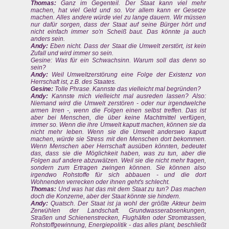
Thomas:
Ganz im Gegenteil. Der Staat kann viel mehr
machen, hat viel Geld und so. Vor allem kann er Gesetze
machen. Alles andere würde viel zu lange dauern. Wir müssen
nur dafür sorgen, dass der Staat auf seine Bürger hört und
nicht einfach immer so'n Scheiß baut. Das könnte ja auch
anders sein.
Andy:
Eben nicht. Dass der Staat die Umwelt zerstört, ist kein
Zufall und wird immer so sein.
Gesine: Was für ein Schwachsinn. Warum soll das denn so
sein?
Andy:
Weil Umweltzerstörung eine Folge der Existenz von
Herrschaft ist, z.B. des Staates.
Gesine:
Tolle Phrase. Kannste das vielleicht mal begründen?
Andy:
Kannste mich vielleicht mal ausreden lassen? Also:
Niemand wird die Umwelt zerstören - oder nur irgendwelche
armen Irren -, wenn die Folgen einen selbst treffen. Das ist
aber bei Menschen, die über keine Machtmittel verfügen,
immer so. Wenn die ihre Umwelt kaputt machen, können sie da
nicht mehr leben. Wenn sie die Umwelt anderswo kaputt
machen, würde sie Stress mit den Menschen dort bekommen.
Wenn Menschen aber Herrschaft ausüben könnten, bedeutet
das, dass sie die Möglichkeit haben, was zu tun, aber die
Folgen auf andere abzuwälzen. Weil sie die nicht mehr fragen,
sondern zum Ertragen zwingen können. Sie können also
irgendwo Rohstoffe für sich abbauen - und die dort
Wohnenden verrecken oder ihnen geht's schlecht.
Thomas:
Und was hat das mit dem Staat zu tun? Das machen
doch die Konzerne, aber der Staat könnte sie hindern.
Andy:
Quatsch. Der Staat ist ja wohl der größte Akteur beim
Zerwühlen der Landschaft. Grundwasserabsenkungen,
Straßen und Schienenstrecken, Flughäfen oder Stromtrassen,
Rohstoffgewinnung, Energiepolitik - das alles plant, beschließt