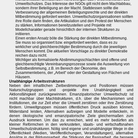
Umweltschutzes. Das Interesse der NGOs gilt nicht dem Machtabbau,
sondern ihrer Beteiligung an der Macht. Stattdessen sollte die
Verbesserung der allgemeinen Beteiligungsrechte und der direkten
Mitbestimmung gefordert werden. Umweltschutzorganisationen sollten
ihre Rolle darin finden, die Artikulation und den Protest der Menschen
zu stärken, Informationen bereitzustellen und Projekte mit
Modellcharakter gerade hinsichtlich der internen Strukturen zu
initiieren.
Einen ersten Ansatz böte die Stärkung der direkten Mitbestimmung.
Sie muss so organisiert bzw. eingefordert werden, dass es zu
wirklicher und gleichberechtigter Bestimmung durch die jeweiligen
Menschen kommt. Die aktuellen Vorschlage zu direkter Demokratie
reichen dazu nicht.
Wichtiger als formalisierte Abstimmungsschlachten sind offene und
gleichberechtigte Vereinbarungsprozesse sowie die Ausweitung von
Selbstbestimmung, z.B. im Bereich der Ökonomie, des
Zusammenlebens, der „Arbeit“ oder der Gestaltung von Flächen und
Häusern.
Unabhängige Arbeitsstrukturen
Neben den inhaltlichen Zielbestimmungen und Positionen müssen
Naturschutzgruppen und -projekte ihre Unabhängigkeit und
Aktionsfähigkeit zurückgewinnen. Emanzipatorischer Umweltschutz ist
nicht machbar über Machtstrukturen, d.h. über die Mechanismen und
Institutionen, die zur Zeit eher die Umwelt zerstören oder ihre Zerstörung
fördern. Umweltgruppen müssen öffentlichen Druck ausüben können,
Widerstand leisten, Alternativen aufzeigen und Modelle entwickeln, in
denen ökologische und emanzipatorische Ziele gleichermaßen zum
Ausdruck kommen. Um das zu erreichen, wird es mehr bedürfen als
kleiner Reförmchen in den verkrusteten, staats- und wirtschaftsnahen
Umweltschutzstrukturen. Nötig sind eigene und unabhängige Wege in die
Öffentlichkeit (Medien, Veröffentlichungen, Veranstaltungen), alternative
Ansätze in der Bildungsarbeit, die Stärkung der Basisarbeit, die bessere