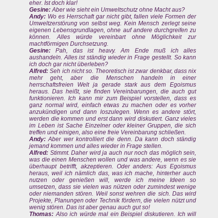
eher. Ist doch klar!
Gesine:
Aber wie sieht ein Umweltschutz ohne Macht aus?
Andy:
Wo es Herrschaft gar nicht gibt, fallen viele Formen der
Umweltzerstörung von selbst weg. Kein Mensch zerlegt seine
eigenen Lebensgrundlagen, ohne auf andere durchgreifen zu
können. Alles würde vereinbart ohne Möglichkeit zur
machtförmigen Durchsetzung.
Gesine:
Pah, das ist heavy. Am Ende muß ich alles
aushandeln. Alles ist ständig wieder in Frage gestellt. So kann
ich doch gar nicht überleben?
Alfred:
Seh ich nicht so. Theoretisch ist zwar denkbar, dass nix
mehr geht, aber die Menschen handeln in einer
herrschaftsfreien Welt ja gerade stark aus dem Egoismus
heraus. Das heißt, sie finden Vereinbarungen, die auch gut
funktionieren. Ich kann mir zum Beispiel vorstellen, dass es
ganz normal wird, einfach etwas zu machen oder es vorher
anzukündigen und dann loszulegen. Wenn es andere stört,
werden die kommen und erst dann wird diskutiert. Ganz vieles
im Leben ist Sache Einzelner oder kleiner Gruppen, die sich
treffen und einigen, also eine freie Vereinbarung schließen.
Andy:
Aber wer kontrolliert die denn. Da kann doch ständig
jemand kommen und alles wieder in Frage stellen.
Alfred:
Stimmt. Daher wird ja auch nur noch das möglich sein,
was die einen Menschen wollen und was andere, wenn es sie
überhaupt betrifft, akzeptieren. Oder anders: Aus Egoismus
heraus, weil ich nämlich das, was ich mache, hinterher auch
nutzen oder genießen will, werde ich meine Ideen so
umsetzen, dass sie vielen was nützen oder zumindest wenige
oder niemanden stören. Weil sonst wehren die sich. Das wird
Projekte, Planungen oder Technik fördern, die vielen nützt und
wenig stören. Das ist aber genau auch gut so!
Thomas:
Also ich würde mal ein Beispiel diskutieren. Ich will