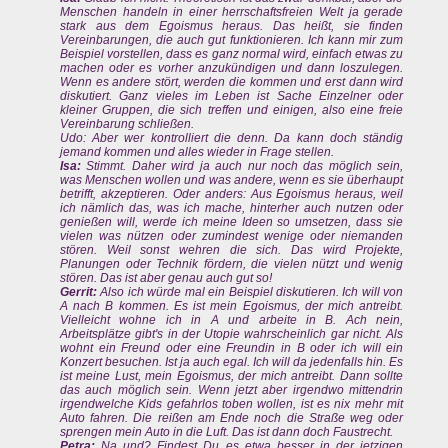
Menschen handeln in einer herrschaftsfreien Welt ja gerade
stark aus dem Egoismus heraus. Das heißt, sie finden
Vereinbarungen, die auch gut funktionieren. Ich kann mir zum
Beispiel vorstellen, dass es ganz normal wird, einfach etwas zu
machen oder es vorher anzukündigen und dann loszulegen.
Wenn es andere stört, werden die kommen und erst dann wird
diskutiert. Ganz vieles im Leben ist Sache Einzelner oder
kleiner Gruppen, die sich treffen und einigen, also eine freie
Vereinbarung schließen.
Udo: Aber wer kontrolliert die denn. Da kann doch ständig
jemand kommen und alles wieder in Frage stellen.
Isa:
Stimmt. Daher wird ja auch nur noch das möglich sein,
was Menschen wollen und was andere, wenn es sie überhaupt
betrifft, akzeptieren. Oder anders: Aus Egoismus heraus, weil
ich nämlich das, was ich mache, hinterher auch nutzen oder
genießen will, werde ich meine Ideen so umsetzen, dass sie
vielen was nützen oder zumindest wenige oder niemanden
stören. Weil sonst wehren die sich. Das wird Projekte,
Planungen oder Technik fördern, die vielen nützt und wenig
stören. Das ist aber genau auch gut so!
Gerrit:
Also ich würde mal ein Beispiel diskutieren. Ich will von
A nach B kommen. Es ist mein Egoismus, der mich antreibt.
Vielleicht wohne ich in A und arbeite in B. Ach nein,
Arbeitsplätze gibt's in der Utopie wahrscheinlich gar nicht. Als
wohnt ein Freund oder eine Freundin in B oder ich will ein
Konzert besuchen. Ist ja auch egal. Ich will da jedenfalls hin. Es
ist meine Lust, mein Egoismus, der mich antreibt. Dann sollte
das auch möglich sein. Wenn jetzt aber irgendwo mittendrin
irgendwelche Kids gefahrlos toben wollen, ist es nix mehr mit
Auto fahren. Die reißen am Ende noch die Straße weg oder
sprengen mein Auto in die Luft. Das ist dann doch Faustrecht.
Petra:
Na und? Findest Du es etwa besser in der jetzigen