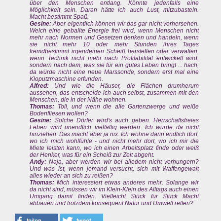
über den Menschen entlang. Könnte jedenfalls eine
Möglichkeit sein. Daran hätte ich auch Lust, mitzubasteln.
Macht bestimmt Spaß.
Gesine:
Aber eigentlich können wir das gar nicht vorhersehen.
Welch eine geballte Energie frei wird, wenn Menschen nicht
mehr nach Normen und Gesetzen denken und handeln, wenn
sie nicht mehr 10 oder mehr Stunden ihres Tages
fremdbestimmt irgendeinen Scheiß herstellen oder verwalten,
wenn Technik nicht mehr nach Profitabilität entwickelt wird,
sondern nach dem, was sie für ein gutes Leben bringt ... hach,
da würde nicht eine neue Marssonde, sondern erst mal eine
Kloputzmaschine erfunden.
Alfred:
Und wie die Häuser, die Flächen drumherum
aussehen, das entscheide ich auch selbst, zusammen mit den
Menschen, die in der Nähe wohnen.
Thomas:
Toll, und wenn die alle Gartenzwerge und weiße
Bodenfliesen wollen?
Gesine:
Solche Dörfer wird's auch geben. Herrschaftsfreies
Leben wird unendlich vielfältig werden. Ich würde da nicht
hinziehen. Das macht aber ja nix. Ich wohne dann endlich dort,
wo ich mich wohlfühle - und nicht mehr dort, wo ich mir die
Miete leisten kann, wo ich einen Arbeitsplatz finde oder weiß
der Henker, was für ein Scheiß zur Zeit abgeht.
Andy:
Naja, aber werden wir bei alledem nicht verhungern?
Und was ist, wenn jemand versucht, sich mit Waffengewalt
alles wieder an sich zu reißen?
Thomas:
Mich interessiert etwas anderes mehr. Solange wir
da nicht sind, müssen wir im Klein-Klein des Alltags auch einen
Umgang damit finden. Vielleicht Stück für Stück Macht
abbauen und trotzdem konsequent Natur und Umwelt retten?