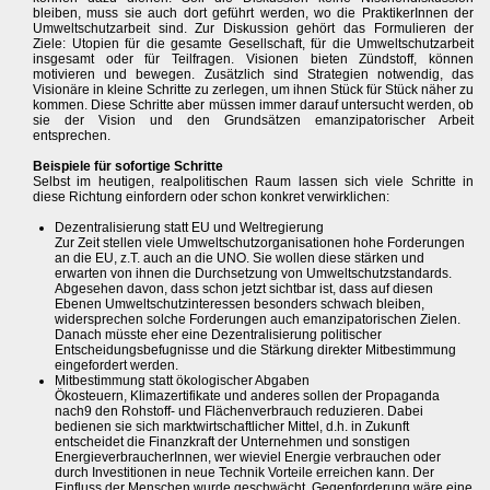
bleiben, muss sie auch dort geführt werden, wo die PraktikerInnen der
Umweltschutzarbeit sind. Zur Diskussion gehört das Formulieren der
Ziele: Utopien für die gesamte Gesellschaft, für die Umweltschutzarbeit
insgesamt oder für Teilfragen. Visionen bieten Zündstoff, können
motivieren und bewegen. Zusätzlich sind Strategien notwendig, das
Visionäre in kleine Schritte zu zerlegen, um ihnen Stück für Stück näher zu
kommen. Diese Schritte aber müssen immer darauf untersucht werden, ob
sie der Vision und den Grundsätzen emanzipatorischer Arbeit
entsprechen.
Beispiele für sofortige Schritte
Selbst im heutigen, realpolitischen Raum lassen sich viele Schritte in
diese Richtung einfordern oder schon konkret verwirklichen:
Dezentralisierung statt EU und Weltregierung
Zur Zeit stellen viele Umweltschutzorganisationen hohe Forderungen
an die EU, z.T. auch an die UNO. Sie wollen diese stärken und
erwarten von ihnen die Durchsetzung von Umweltschutzstandards.
Abgesehen davon, dass schon jetzt sichtbar ist, dass auf diesen
Ebenen Umweltschutzinteressen besonders schwach bleiben,
widersprechen solche Forderungen auch emanzipatorischen Zielen.
Danach müsste eher eine Dezentralisierung politischer
Entscheidungsbefugnisse und die Stärkung direkter Mitbestimmung
eingefordert werden.
Mitbestimmung statt ökologischer Abgaben
Ökosteuern, Klimazertifikate und anderes sollen der Propaganda
nach9 den Rohstoff- und Flächenverbrauch reduzieren. Dabei
bedienen sie sich marktwirtschaftlicher Mittel, d.h. in Zukunft
entscheidet die Finanzkraft der Unternehmen und sonstigen
EnergieverbraucherInnen, wer wieviel Energie verbrauchen oder
durch Investitionen in neue Technik Vorteile erreichen kann. Der
Einfluss der Menschen wurde geschwächt. Gegenforderung wäre eine