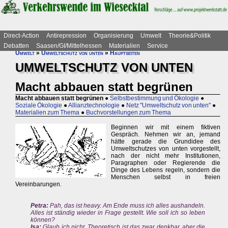
Direct-Action
Antirepression
Organisierung
Umwelt
Theorie&Politik
Debatten
Saasen/GI/Mittelhessen
Materialien
Service
Umwelt
»
Umweltschutz von unten
»
Hauptseiten
UMWELTSCHUTZ VON UNTEN
Macht abbauen statt begrünen
Macht abbauen statt begrünen
●
Selbstbestimmung und Ökologie
●
Soziale Ökologie
●
Allianztechnologie
●
Netz "Umweltschutz von unten"
●
Materialien zum Thema
●
Buchvorstellungen zum Thema
Beginnen wir mit einem fiktiven
Gespräch. Nehmen wir an, jemand
hätte gerade die Grundidee des
Umweltschutzes von unten vorgestellt,
nach der nicht mehr Institutionen,
Paragraphen oder Regierende die
Dinge des Lebens regeln, sondern die
Menschen selbst in freien
Vereinbarungen.
Petra:
Pah, das ist heavy. Am Ende muss ich alles aushandeln.
Alles ist ständig wieder in Frage gestellt. Wie soll ich so leben
können?
Isa:
Glaub ich nicht. Theoretisch ist das zwar denkbar, aber die