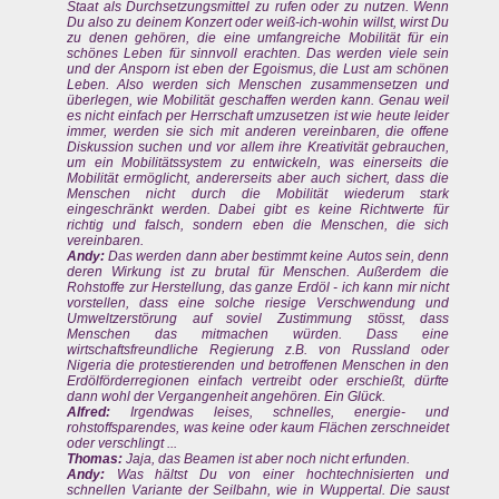
Staat als Durchsetzungsmittel zu rufen oder zu nutzen. Wenn
Du also zu deinem Konzert oder weiß-ich-wohin willst, wirst Du
zu denen gehören, die eine umfangreiche Mobilität für ein
schönes Leben für sinnvoll erachten. Das werden viele sein
und der Ansporn ist eben der Egoismus, die Lust am schönen
Leben. Also werden sich Menschen zusammensetzen und
überlegen, wie Mobilität geschaffen werden kann. Genau weil
es nicht einfach per Herrschaft umzusetzen ist wie heute leider
immer, werden sie sich mit anderen vereinbaren, die offene
Diskussion suchen und vor allem ihre Kreativität gebrauchen,
um ein Mobilitätssystem zu entwickeln, was einerseits die
Mobilität ermöglicht, andererseits aber auch sichert, dass die
Menschen nicht durch die Mobilität wiederum stark
eingeschränkt werden. Dabei gibt es keine Richtwerte für
richtig und falsch, sondern eben die Menschen, die sich
vereinbaren.
Andy:
Das werden dann aber bestimmt keine Autos sein, denn
deren Wirkung ist zu brutal für Menschen. Außerdem die
Rohstoffe zur Herstellung, das ganze Erdöl - ich kann mir nicht
vorstellen, dass eine solche riesige Verschwendung und
Umweltzerstörung auf soviel Zustimmung stösst, dass
Menschen das mitmachen würden. Dass eine
wirtschaftsfreundliche Regierung z.B. von Russland oder
Nigeria die protestierenden und betroffenen Menschen in den
Erdölförderregionen einfach vertreibt oder erschießt, dürfte
dann wohl der Vergangenheit angehören. Ein Glück.
Alfred:
Irgendwas leises, schnelles, energie- und
rohstoffsparendes, was keine oder kaum Flächen zerschneidet
oder verschlingt ...
Thomas:
Jaja, das Beamen ist aber noch nicht erfunden.
Andy:
Was hältst Du von einer hochtechnisierten und
schnellen Variante der Seilbahn, wie in Wuppertal. Die saust