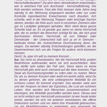
Herrschaftssituation? Da wird dann demokratisch entschieden,
wer in welchem Fall sich durchsetzt - herrschaftsförmig. Die
Kids werden verlieren. Fast alle Kids müssen viele Jahre lang
ständig in der Wohnung eingesperrt werden oder nur unter
Kontrolle irgendwelcher Erwachsenen nach draußen. Ach
scheiße, weil in der Wohnung Treppen oder brüchige Sachen
stehen, werden die Kids auch noch in einzelnen Zimmern oder
gar im Laufgitter gefangen gehalten. Mich ekelt diese ganze
Scheiße total an. Es ist gerade gut, wenn es keine Herrschaft
gibt, die so einfach die Breschen schlägt für die, die sich grad
durchsetzen können. Herrschaft, ob nun Diktatur oder
Demokratie - der Unterschied hält sich ja eh in Grenzen -
bedeutet immer die rücksichtslose Durchsetzung derer, die
siegen. Da werden ständig Entscheidungen getroffen, wo die
GewinnerInnen sich um die Folgen für andere nicht kümmern
müssen.
Gerrit: Ja, aber ich will zu meinem Konzert ...
Isa:
Sei nicht so phantasielos. Wo die Herrschaft fehlt, prallen
Bedürfnisse aufeinander, wenn sie sich ausschließen. Aber
das dürfte sehr selten der Fall sein. Denn wenn es keine
Herrschaft gibt, wird auch niemand auf die Idee kommen, Papi
Staat als Durchsetzungsmittel zu rufen oder zu nutzen. Wenn
Du als zu deinem Konzert oder weiß-ich-wohin willst, wirst Du
zu denen gehören, die eine umfangreiche Mobilität für ein
schönes Leben für sinnvoll erachten. Das werden viele sein
und der Ansporn ist eben der Egoismus, die Lust am schönen
Leben. Also werden sich Menschen zusammensetzen und
überlegen, wie Mobilität geschaffen werden kann. Genau weil
es nicht einfach per Herrschaft umzusetzen ist wie heute leider
immer, werden sie sich mit anderen vereinbaren, die offene
Diskussion suchen und vor allem ihre Kreativität gebrauchen,
um ein Mobilitätssystem zu entwickeln, was einerseits die