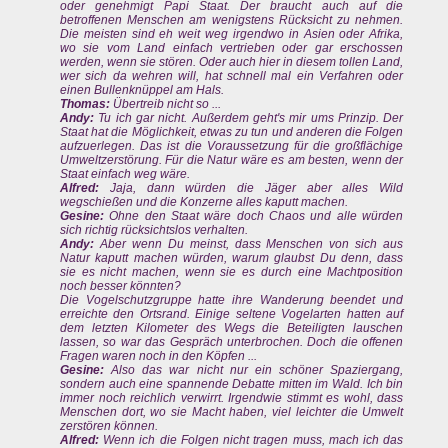
oder genehmigt Papi Staat. Der braucht auch auf die
betroffenen Menschen am wenigstens Rücksicht zu nehmen.
Die meisten sind eh weit weg irgendwo in Asien oder Afrika,
wo sie vom Land einfach vertrieben oder gar erschossen
werden, wenn sie stören. Oder auch hier in diesem tollen Land,
wer sich da wehren will, hat schnell mal ein Verfahren oder
einen Bullenknüppel am Hals.
Thomas:
Übertreib nicht so ...
Andy:
Tu ich gar nicht. Außerdem geht's mir ums Prinzip. Der
Staat hat die Möglichkeit, etwas zu tun und anderen die Folgen
aufzuerlegen. Das ist die Voraussetzung für die großflächige
Umweltzerstörung. Für die Natur wäre es am besten, wenn der
Staat einfach weg wäre.
Alfred:
Jaja, dann würden die Jäger aber alles Wild
wegschießen und die Konzerne alles kaputt machen.
Gesine:
Ohne den Staat wäre doch Chaos und alle würden
sich richtig rücksichtslos verhalten.
Andy:
Aber wenn Du meinst, dass Menschen von sich aus
Natur kaputt machen würden, warum glaubst Du denn, dass
sie es nicht machen, wenn sie es durch eine Machtposition
noch besser könnten?
Die Vogelschutzgruppe hatte ihre Wanderung beendet und
erreichte den Ortsrand. Einige seltene Vogelarten hatten auf
dem letzten Kilometer des Wegs die Beteiligten lauschen
lassen, so war das Gespräch unterbrochen. Doch die offenen
Fragen waren noch in den Köpfen ...
Gesine:
Also das war nicht nur ein schöner Spaziergang,
sondern auch eine spannende Debatte mitten im Wald. Ich bin
immer noch reichlich verwirrt. Irgendwie stimmt es wohl, dass
Menschen dort, wo sie Macht haben, viel leichter die Umwelt
zerstören können.
Alfred:
Wenn ich die Folgen nicht tragen muss, mach ich das