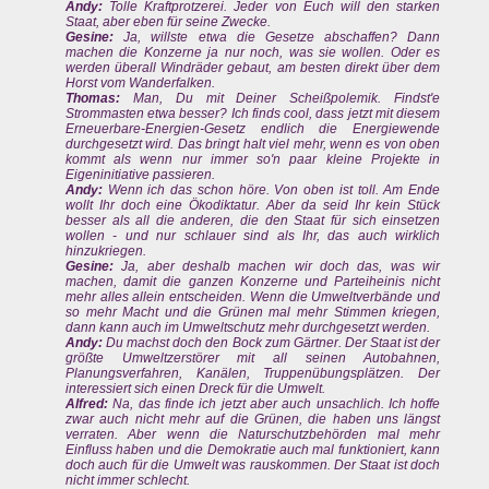
Andy:
Tolle Kraftprotzerei. Jeder von Euch will den starken
Staat, aber eben für seine Zwecke.
Gesine:
Ja, willste etwa die Gesetze abschaffen? Dann
machen die Konzerne ja nur noch, was sie wollen. Oder es
werden überall Windräder gebaut, am besten direkt über dem
Horst vom Wanderfalken.
Thomas:
Man, Du mit Deiner Scheißpolemik. Findst'e
Strommasten etwa besser? Ich finds cool, dass jetzt mit diesem
Erneuerbare-Energien-Gesetz endlich die Energiewende
durchgesetzt wird. Das bringt halt viel mehr, wenn es von oben
kommt als wenn nur immer so'n paar kleine Projekte in
Eigeninitiative passieren.
Andy:
Wenn ich das schon höre. Von oben ist toll. Am Ende
wollt Ihr doch eine Ökodiktatur. Aber da seid Ihr kein Stück
besser als all die anderen, die den Staat für sich einsetzen
wollen - und nur schlauer sind als Ihr, das auch wirklich
hinzukriegen.
Gesine:
Ja, aber deshalb machen wir doch das, was wir
machen, damit die ganzen Konzerne und Parteiheinis nicht
mehr alles allein entscheiden. Wenn die Umweltverbände und
so mehr Macht und die Grünen mal mehr Stimmen kriegen,
dann kann auch im Umweltschutz mehr durchgesetzt werden.
Andy:
Du machst doch den Bock zum Gärtner. Der Staat ist der
größte Umweltzerstörer mit all seinen Autobahnen,
Planungsverfahren, Kanälen, Truppenübungsplätzen. Der
interessiert sich einen Dreck für die Umwelt.
Alfred:
Na, das finde ich jetzt aber auch unsachlich. Ich hoffe
zwar auch nicht mehr auf die Grünen, die haben uns längst
verraten. Aber wenn die Naturschutzbehörden mal mehr
Einfluss haben und die Demokratie auch mal funktioniert, kann
doch auch für die Umwelt was rauskommen. Der Staat ist doch
nicht immer schlecht.