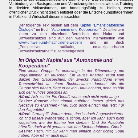
Verbindung von Basisgruppen und Vernetzungsknoten sowie das Training
in direkten Aktionsformen, um handlungsfähig zu bleiben, wenn
öffentlicher Druck nicht gleich entsteht oder die EntscheidungsträgerInnen
in Politik und Wirtschaft diesen missachten.
Der folgende Text basiert auf dem
Kapitel "Emanzipatorische
Ökologie"
im Buch "
Autonomie und Kooperation
". Detailliertere
Ideen zu den einzelnen Bereichen des Natur- und
Umweltschutzes sind auf den weiteren Internetseiten von
www.umwelt-und-macht.siehe.website
und im Buch
„Perspektiven radikaler, emanzipatorischer
Umweltschutzarbeit" zusammengestellt.
Im Original: Kapitel aus "Autonomie und
Kooperation"
Eine kleine Gruppe ist unterwegs in der Dämmerung, um
Vogelstimmen zu lauschen. Ein lautes Knarren zeugt vom
Balzen des Grauspechtes, der zwecks Paarbildung einen
Trommelwirbel an einen Buchenstamm donnert. Als die
Gruppe sich nähert, fliegt er davon - laut lachend, denn so hört
sich der Ruf des Spechtes an.
Alfred:
Ach, schön. Ein Genuß, wenn auch nicht mehr lange.
Gesine:
Kannste nicht einmal aufhören, immer gleich das
Negative zu erwähnen? Freu Dich doch einfach mal jetzt. Für
den Augenblick.
Alfred:
Grrrumpfff. Warum denn, das ist doch Augenwischerei.
Ich find unsere Wanderung ja schön, aber ich kann auch nicht
wegsehen, wie die Bäume hier sterben. Und die Autobahn
hörst Du doch wohl genauso wie den Kleiber dahinten. Oder?
Gesine:
Hach, mit Dir kann man einfach nicht richtig Spaß
haben. Aber ist mir auch egal.