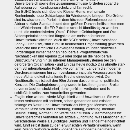
Umweltbereich sowie ihre Zusammenschlüsse forderten sogar die
Aufhebung von Kündigungsschutz und Tarifrecht.
Der BUND freute sich über die Riester-Rente, weil private
Rentenfonds neue Geldanlagen für Windenergie bringen. Die Grünen
sind inzwischen die Partei mit dem höchsten Reformtempo beim
Abbau sozialer Standards und dem größten Durchschnittseinkommen
der WählerInnen - die F.D.P. drohte schlicht überflüssig zu werden
durch die modernisierten „Ökos“. Ethische Geldanlagen und Öko-
Aktienspekulationen sind längst die am meisten forcierten
Umweltschutzaktivitäten. Auch die NGOs selbst (Umweltverbände,
Lobby-Eliten usw.) sind zum Ort neoliberaler Umgestaltung geworden.
Staatliche und kirchliche Geldvergabestellen knüpften finanzielle
Förderungen immer mehr an neoliberale Programmatik wie
Nachhaltigkeit und Agenda 214 oder sogar an die neoliberale
Umstrukturierung hin zu internen Managementsystemen bei den
geförderten Organisation - und tun das heute noch.5 Das ähnelte stark
dem Stil internationaler Politik, wo von armen Ländern die moderne
Durchorganisierung hin zum Leistungsprinzip als Voraussetzung für
neue, Abhängigkeit schaffende Kredite eingefordert wird. Der
Neoliberalismus ist seit den 90er Jahren das dominante, politische
Konzept. Die Ökologiebewegung wurde in fast ihrer ganzen Breite
davon erfasst, umstrukturiert, durchgerüttelt, verändert und ist
schließlich selbst zum Vorantreiber geworden.
Es gibt eine weitere, vierte Möglichkeit zum Umweltschutz. Sie war
immer verbunden mit anderen, schon genannten und existiert,
solange es Natur- und Umweltschutz als Idee gibt. Menschliches
Verhalten lässt sich über Erziehung, Bildung, Werbung, mediale
Beeinflussung, Normen und Werte beeinflussen. Zusammengefasst:
Umweltgerechtes Verhalten als soziale Zurichtung. Was Menschen auf
verschiedene Weise als „richtiges Denken und Handeln“ eingetrichtert
wird, führt selbst dann zu den erwünschten Verhaltensweisen, wenn
kein Zwang (autoritäre Politik) oder Anreiz (moderne neoliberale