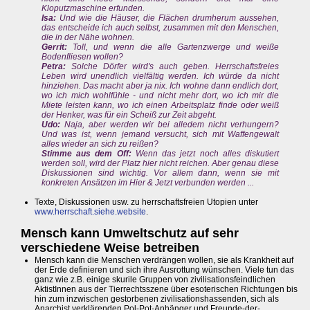
Kloputzmaschine erfunden.
Isa:
Und wie die Häuser, die Flächen drumherum aussehen,
das entscheide ich auch selbst, zusammen mit den Menschen,
die in der Nähe wohnen.
Gerrit:
Toll, und wenn die alle Gartenzwerge und weiße
Bodenfliesen wollen?
Petra:
Solche Dörfer wird's auch geben. Herrschaftsfreies
Leben wird unendlich vielfältig werden. Ich würde da nicht
hinziehen. Das macht aber ja nix. Ich wohne dann endlich dort,
wo ich mich wohlfühle - und nicht mehr dort, wo ich mir die
Miete leisten kann, wo ich einen Arbeitsplatz finde oder weiß
der Henker, was für ein Scheiß zur Zeit abgeht.
Udo:
Naja, aber werden wir bei alledem nicht verhungern?
Und was ist, wenn jemand versucht, sich mit Waffengewalt
alles wieder an sich zu reißen?
Stimme aus dem Off:
Wenn das jetzt noch alles diskutiert
werden soll, wird der Platz hier nicht reichen. Aber genau diese
Diskussionen sind wichtig. Vor allem dann, wenn sie mit
konkreten Ansätzen im Hier & Jetzt verbunden werden ...
Texte, Diskussionen usw. zu herrschaftsfreien Utopien unter
www.herrschaft.siehe.website
.
Mensch kann Umweltschutz auf sehr
verschiedene Weise betreiben
Mensch kann die Menschen verdrängen wollen, sie als Krankheit auf
der Erde definieren und sich ihre Ausrottung wünschen. Viele tun das
ganz wie z.B. einige skurile Gruppen von zivilisationsfeindlichen
AktistInnen aus der Tierrechtsszene über esoterischen Richtungen bis
hin zum inzwischen gestorbenen zivilisationshassenden, sich als
Anarchist verklärenden Pol-Pot-Anhänger und Freunde-der-