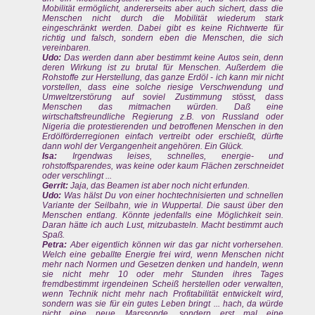
Mobilität ermöglicht, andererseits aber auch sichert, dass die
Menschen nicht durch die Mobilität wiederum stark
eingeschränkt werden. Dabei gibt es keine Richtwerte für
richtig und falsch, sondern eben die Menschen, die sich
vereinbaren.
Udo:
Das werden dann aber bestimmt keine Autos sein, denn
deren Wirkung ist zu brutal für Menschen. Außerdem die
Rohstoffe zur Herstellung, das ganze Erdöl - ich kann mir nicht
vorstellen, dass eine solche riesige Verschwendung und
Umweltzerstörung auf soviel Zustimmung stösst, dass
Menschen das mitmachen würden. Daß eine
wirtschaftsfreundliche Regierung z.B. von Russland oder
Nigeria die protestierenden und betroffenen Menschen in den
Erdölförderregionen einfach vertreibt oder erschießt, dürfte
dann wohl der Vergangenheit angehören. Ein Glück.
Isa:
Irgendwas leises, schnelles, energie- und
rohstoffsparendes, was keine oder kaum Flächen zerschneidet
oder verschlingt ...
Gerrit:
Jaja, das Beamen ist aber noch nicht erfunden.
Udo:
Was hälst Du von einer hochtechnisierten und schnellen
Variante der Seilbahn, wie in Wuppertal. Die saust über den
Menschen entlang. Könnte jedenfalls eine Möglichkeit sein.
Daran hätte ich auch Lust, mitzubasteln. Macht bestimmt auch
Spaß.
Petra:
Aber eigentlich können wir das gar nicht vorhersehen.
Welch eine geballte Energie frei wird, wenn Menschen nicht
mehr nach Normen und Gesetzen denken und handeln, wenn
sie nicht mehr 10 oder mehr Stunden ihres Tages
fremdbestimmt irgendeinen Scheiß herstellen oder verwalten,
wenn Technik nicht mehr nach Profitabilität entwickelt wird,
sondern was sie für ein gutes Leben bringt ... hach, da würde
nicht eine neue Marssonde, sondern erst mal eine