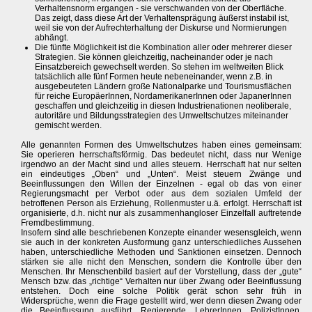
Verhaltensnorm ergangen - sie verschwanden von der Oberfläche.
Das zeigt, dass diese Art der Verhaltensprägung äußerst instabil ist,
weil sie von der Aufrechterhaltung der Diskurse und Normierungen
abhängt.
Die fünfte Möglichkeit ist die Kombination aller oder mehrerer dieser
Strategien. Sie können gleichzeitig, nacheinander oder je nach
Einsatzbereich gewechselt werden. So stehen im weltweiten Blick
tatsächlich alle fünf Formen heute nebeneinander, wenn z.B. in
ausgebeuteten Ländern große Nationalparke und Tourismusflächen
für reiche EuropäerInnen, NordamerikanerInnen oder JapanerInnen
geschaffen und gleichzeitig in diesen Industrienationen neoliberale,
autoritäre und Bildungsstrategien des Umweltschutzes miteinander
gemischt werden.
Alle genannten Formen des Umweltschutzes haben eines gemeinsam:
Sie operieren herrschaftsförmig. Das bedeutet nicht, dass nur Wenige
irgendwo an der Macht sind und alles steuern. Herrschaft hat nur selten
ein eindeutiges „Oben“ und „Unten“. Meist steuern Zwänge und
Beeinflussungen den Willen der Einzelnen - egal ob das von einer
Regierungsmacht per Verbot oder aus dem sozialen Umfeld der
betroffenen Person als Erziehung, Rollenmuster u.ä. erfolgt. Herrschaft ist
organisierte, d.h. nicht nur als zusammenhangloser Einzelfall auftretende
Fremdbestimmung.
Insofern sind alle beschriebenen Konzepte einander wesensgleich, wenn
sie auch in der konkreten Ausformung ganz unterschiedliches Aussehen
haben, unterschiedliche Methoden und Sanktionen einsetzen. Dennoch
stärken sie alle nicht den Menschen, sondern die Kontrolle über den
Menschen. Ihr Menschenbild basiert auf der Vorstellung, dass der „gute“
Mensch bzw. das „richtige“ Verhalten nur über Zwang oder Beeinflussung
entstehen. Doch eine solche Politik gerät schon sehr früh in
Widersprüche, wenn die Frage gestellt wird, wer denn diesen Zwang oder
die Beeinflussung ausführt. Regierende, LehrerInnen, PolizistInnen,