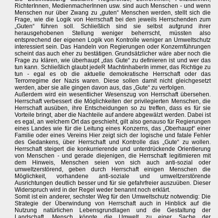
RichterInnen, MedienmacherInnen usw. sind auch Menschen - und wenn
Menschen nur über Zwang zu „guten“ Menschen werden, stellt sich die
Frage, wie die Logik von Herrschaft bei den jeweils Herrschenden zum
„Guten“ führen soll. Schließlich sind sie selbst aufgrund ihrer
herausgehobenen Stellung weniger beherrscht, müssten also
entsprechend der eigenen Logik von Kontrolle weniger an Umweltschutz
interessiert sein. Das Handeln von Regierungen oder Konzernführungen
scheint das auch eher zu bestätigen. Grundsätzlicher wäre aber noch die
Frage zu klären, wie überhaupt „das Gute“ zu definieren ist und wer das
tun kann. Schließlich glaubt jedeR MachtinhaberIn immer, das Richtige zu
tun - egal es ob die aktuelle demokratische Herrschaft oder das
Terrorregime der Nazis waren. Diese sollen damit nicht gleichgesetzt
werden, aber sie alle gingen davon aus, das „Gute“ zu verfolgen.
Außerdem wird ein wesentlicher Wesenszug von Herrschaft übersehen.
Herrschaft verbessert die Möglichkeiten der privilegierten Menschen, die
Herrschaft ausüben, ihre Entscheidungen so zu treffen, dass es für sie
Vorteile bringt, aber die Nachteile auf andere abgewälzt werden. Dabei ist
es egal, an welchem Ort das geschieht, gilt also genauso für Regierungen
eines Landes wie für die Leitung eines Konzerns, das „Oberhaupt“ einer
Familie oder eines Vereins Hier zeigt sich der logische und fatale Fehler
des Gedankens, über Herrschaft und Kontrolle das „Gute“ zu wollen.
Herrschaft steigert die konkurrierende und unterdrückende Orientierung
von Menschen - und gerade diejenigen, die Herrschaft legitimieren mit
dem Hinweis, Menschen seien von sich auch anti-sozial oder
umweltzerstörend, geben durch Herrschaft einigen Menschen die
Möglichkeit, vorhandene anti-soziale und umweltzerstörende
Ausrichtungen deutlich besser und für sie gefahrfreier auszuüben. Dieser
Widerspruch wird in der Regel weder benannt noch erklärt.
Somit ist ein anderer, sechster Weg für den Umweltschutz notwendig: Die
Strategie der Überwindung von Herrschaft auch in Hinblick auf die
Nutzung natürlichen Lebensgrundlagen und die Gestaltung der
Landschaft. Mensch könnte die Umwelt zu einer Sache der