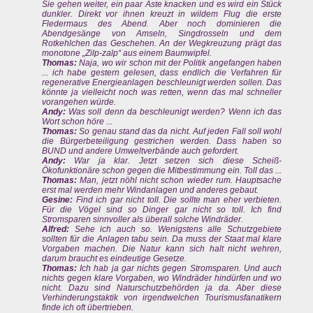
Sie gehen weiter, ein paar Äste knacken und es wird ein Stück
dunkler. Direkt vor ihnen kreuzt in wildem Flug die erste
Fledermaus des Abend. Aber noch dominieren die
Abendgesänge von Amseln, Singdrosseln und dem
Rotkehlchen das Geschehen. An der Wegkreuzung prägt das
monotone „Zilp-zalp“ aus einem Baumwipfel.
Thomas:
Naja, wo wir schon mit der Politik angefangen haben
... ich habe gestern gelesen, dass endlich die Verfahren für
regenerative Energieanlagen beschleunigt werden sollen. Das
könnte ja vielleicht noch was retten, wenn das mal schneller
vorangehen würde.
Andy:
Was soll denn da beschleunigt werden? Wenn ich das
Wort schon höre ...
Thomas:
So genau stand das da nicht. Auf jeden Fall soll wohl
die Bürgerbeteiligung gestrichen werden. Dass haben so
BUND und andere Umweltverbände auch gefordert.
Andy:
War ja klar. Jetzt setzen sich diese Scheiß-
Ökofunktionäre schon gegen die Mitbestimmung ein. Toll das ...
Thomas:
Man, jetzt nöhl nicht schon wieder rum. Hauptsache
erst mal werden mehr Windanlagen und anderes gebaut.
Gesine:
Find ich gar nicht toll. Die sollte man eher verbieten.
Für die Vögel sind so Dinger gar nicht so toll. Ich find
Stromsparen sinnvoller als überall solche Windräder.
Alfred:
Sehe ich auch so. Wenigstens alle Schutzgebiete
sollten für die Anlagen tabu sein. Da muss der Staat mal klare
Vorgaben machen. Die Natur kann sich halt nicht wehren,
darum braucht es eindeutige Gesetze.
Thomas:
Ich hab ja gar nichts gegen Stromsparen. Und auch
nichts gegen klare Vorgaben, wo Windräder hindürfen und wo
nicht. Dazu sind Naturschutzbehörden ja da. Aber diese
Verhinderungstaktik von irgendwelchen Tourismusfanatikern
finde ich oft übertrieben.