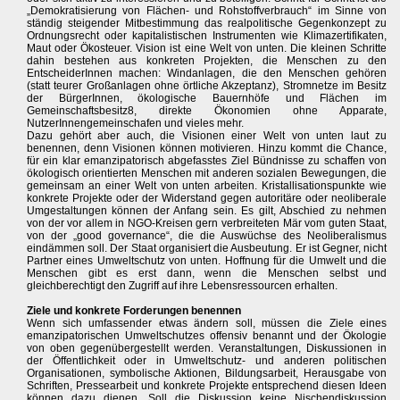
„Demokratisierung von Flächen- und Rohstoffverbrauch“ im Sinne von
ständig steigender Mitbestimmung das realpolitische Gegenkonzept zu
Ordnungsrecht oder kapitalistischen Instrumenten wie Klimazertifikaten,
Maut oder Ökosteuer. Vision ist eine Welt von unten. Die kleinen Schritte
dahin bestehen aus konkreten Projekten, die Menschen zu den
EntscheiderInnen machen: Windanlagen, die den Menschen gehören
(statt teurer Großanlagen ohne örtliche Akzeptanz), Stromnetze im Besitz
der BürgerInnen, ökologische Bauernhöfe und Flächen im
Gemeinschaftsbesitz8, direkte Ökonomien ohne Apparate,
NutzerInnengemeinschafen und vieles mehr.
Dazu gehört aber auch, die Visionen einer Welt von unten laut zu
benennen, denn Visionen können motivieren. Hinzu kommt die Chance,
für ein klar emanzipatorisch abgefasstes Ziel Bündnisse zu schaffen von
ökologisch orientierten Menschen mit anderen sozialen Bewegungen, die
gemeinsam an einer Welt von unten arbeiten. Kristallisationspunkte wie
konkrete Projekte oder der Widerstand gegen autoritäre oder neoliberale
Umgestaltungen können der Anfang sein. Es gilt, Abschied zu nehmen
von der vor allem in NGO-Kreisen gern verbreiteten Mär vom guten Staat,
von der „good governance“, die die Auswüchse des Neoliberalismus
eindämmen soll. Der Staat organisiert die Ausbeutung. Er ist Gegner, nicht
Partner eines Umweltschutz von unten. Hoffnung für die Umwelt und die
Menschen gibt es erst dann, wenn die Menschen selbst und
gleichberechtigt den Zugriff auf ihre Lebensressourcen erhalten.
Ziele und konkrete Forderungen benennen
Wenn sich umfassender etwas ändern soll, müssen die Ziele eines
emanzipatorischen Umweltschutzes offensiv benannt und der Ökologie
von oben gegenübergestellt werden. Veranstaltungen, Diskussionen in
der Öffentlichkeit oder in Umweltschutz- und anderen politischen
Organisationen, symbolische Aktionen, Bildungsarbeit, Herausgabe von
Schriften, Pressearbeit und konkrete Projekte entsprechend diesen Ideen
können dazu dienen. Soll die Diskussion keine Nischendiskussion