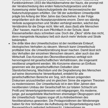
FunktionärInnen 1933 die Machtübernahme der Nazis, die prompt mit
der Verabschiedung des ersten Naturschutzgesetzes und der
Ausweisung vieler Naturschutzgebiete die Herzenswünsche der
Naturschutzgruppen erfüllten. Der Stil der autoritären Umweltpolitik
prägte bis Anfang der 90er Jahre das Geschehen. In der Folge
vergrößerten sich die Akzeptanzprobleme enorm. Denn wo ständig
Verbote ausgesprochen und Strafen verhängt werden, wächst das
Verständnis für die Dinge nicht. Wer will, dass (fast) alle Menschen
„Öko“ hassen, macht es zum Pflichtfach in der Schule, lässt
Klassenarbeiten dazu schreiben usw. Doch die „Ökos“ störte das nicht,
denn mangelnde Akzeptanz ließ sich durch mehr Verbote und Strafe
bekämpfen.
Die dritte Idee des Umweltschutzes ist der neoliberale Entwurf,
ökologisches Verhalten zu steuern. Mensch kann Umweltschutz
profitabel bzw. die Umweltzerstörung teuer machen. Damit lässt sich
das Verhalten der einzelnen Menschen steuern, aber auch das der
Wirtschaft. Das Konzept des Ökoneoliberalismus verträgt sich
hervorragend mit gesellschaftlichen Verhältnissen, die insgesamt
neoliberal umgeformt werden. Wo Konzerne ebenso an Einfluss
gewinnen wie die gesellschaftlichen Debatten über
Standortsicherung, Wachstum und die Degradierung des Menschen
auf seine ökonomische Verwertbarkeit, entsteht für alle
gesellschaftlichen Bereiche ein Sog, sich diesen prägenden
Diskursen anzuschließen und im gleichen Sinne die eigenen Theorien
zu modernisieren. Der Umweltschutz ist in den 90er Jahren den
neoliberalen Umbau der Gesellschaft hin zur totalen Schlacht um
Profit und Verwertungsinteressen voll mitgegangen. Als moderne,
junge, gut ausgebildete MacherInnen ehemaliger Ökogruppen sind
die Umweltschutz-Yuppies sogar oft zu AntreiberInnen des
Neoliberalismus geworden. Die ProtagonistInnen der Windenergie
haben für ihre Vorhaben die Aufhebung der Bürgerbeteiligung nach
Baugesetzbuch gefordert (erfolgreich). Unternehmen im