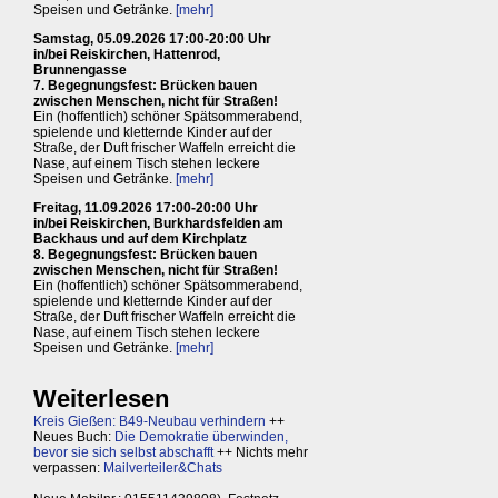
Speisen und Getränke.
[mehr]
Samstag, 05.09.2026 17:00-20:00 Uhr
in/bei Reiskirchen, Hattenrod,
Brunnengasse
7. Begegnungsfest: Brücken bauen
zwischen Menschen, nicht für Straßen!
Ein (hoffentlich) schöner Spätsommerabend,
spielende und kletternde Kinder auf der
Straße, der Duft frischer Waffeln erreicht die
Nase, auf einem Tisch stehen leckere
Speisen und Getränke.
[mehr]
Freitag, 11.09.2026 17:00-20:00 Uhr
in/bei Reiskirchen, Burkhardsfelden am
Backhaus und auf dem Kirchplatz
8. Begegnungsfest: Brücken bauen
zwischen Menschen, nicht für Straßen!
Ein (hoffentlich) schöner Spätsommerabend,
spielende und kletternde Kinder auf der
Straße, der Duft frischer Waffeln erreicht die
Nase, auf einem Tisch stehen leckere
Speisen und Getränke.
[mehr]
Weiterlesen
Kreis Gießen: B49-Neubau verhindern
++
Neues Buch:
Die Demokratie überwinden,
bevor sie sich selbst abschafft
++ Nichts mehr
verpassen:
Mailverteiler&Chats