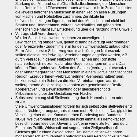
Stärkung der Mit- und schließlich Selbstbestimmung der Menschen
beim Rohstoff- und Flächenverbrauch weltweit, d.h. in Zukunft müssten
die jeweils betroffenen Menschen in einer Region allen Nutzungen
von Flächen und Rohstoffen zustimmen. Zertifikate für
Luftverschmutzungen lägen dann bei den Menschen und nicht bei
Staaten und Unternehmen, wären unverkäuflich und gäben den
Menschen die Macht zur Entscheidung über die Nutzung ihrer Umwelt.
Verträge statt Verordnungen
Wo der Staat die UmweltnutzerInnen zu umweltgerechter
Bewirtschaftung bringen will, gelten bislang bevorzugt Verordnungen
oder Grenzwerte - zudem meist in für den Umweltschutz untauglicher
Form. Als ein erster Schritt weg vom machtförmigen Naturschutz
sollten diese durch freiwillige Vereinbarungen abgelöst werden, z.B.
durch Verträge, in denen NutzerInnen Flächen und Rohstoffe
naturverträglich nutzen, dafür aber Gegenleistungen erhalten. Das
können Fördergelder von Seiten des Staates (Vertragsnaturschutz)
oder Abnahmegarantien der Menschen in einem Dorf, einer Stadt oder
Region (ErzeugerInnen-VerbraucherInnen-Gemeinschaften) sein.
Letzteres wäre ein Schritt zu direkten Vereinbarungen, aus dem
weitergehende Ansätze folgen könnten wie gemeinsamer Besitz,
Kooperativen und Bewirtschaftung oder gleichberechtigte
Mitbestimmung bei der Gestaltung von Flächen.
Selbstbestimmung statt Stellvertretung durch Kommissionen oder
NGOs
Viele Umweltorganisationen fordern für sich selbst oder stellvertretend
für alle Nichtregierungsorganisationen mehr Rechte ein. Das gipfelt im
Vorschlag einer dritten Kammer neben Bundestag und Bundesrat für
NGOs. Weit verbreitet ist ebenso die nicht einmal als demokratisch
bezeichnebare Idee der „Governance“, eine vernetzte Führung durch
Eliten aus Politik, Wirtschaft und sogenannter Zivilgesellschaft.
Gleiches gilt für einen ökologischen Rat, dem nicht abwählbaren,
monarchistisch anmutenden Kontrollorgan aus Persönlichkeiten des