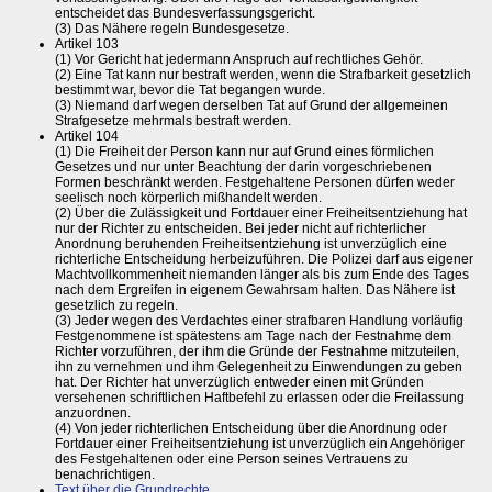
entscheidet das Bundesverfassungsgericht.
(3) Das Nähere regeln Bundesgesetze.
Artikel 103
(1) Vor Gericht hat jedermann Anspruch auf rechtliches Gehör.
(2) Eine Tat kann nur bestraft werden, wenn die Strafbarkeit gesetzlich
bestimmt war, bevor die Tat begangen wurde.
(3) Niemand darf wegen derselben Tat auf Grund der allgemeinen
Strafgesetze mehrmals bestraft werden.
Artikel 104
(1) Die Freiheit der Person kann nur auf Grund eines förmlichen
Gesetzes und nur unter Beachtung der darin vorgeschriebenen
Formen beschränkt werden. Festgehaltene Personen dürfen weder
seelisch noch körperlich mißhandelt werden.
(2) Über die Zulässigkeit und Fortdauer einer Freiheitsentziehung hat
nur der Richter zu entscheiden. Bei jeder nicht auf richterlicher
Anordnung beruhenden Freiheitsentziehung ist unverzüglich eine
richterliche Entscheidung herbeizuführen. Die Polizei darf aus eigener
Machtvollkommenheit niemanden länger als bis zum Ende des Tages
nach dem Ergreifen in eigenem Gewahrsam halten. Das Nähere ist
gesetzlich zu regeln.
(3) Jeder wegen des Verdachtes einer strafbaren Handlung vorläufig
Festgenommene ist spätestens am Tage nach der Festnahme dem
Richter vorzuführen, der ihm die Gründe der Festnahme mitzuteilen,
ihn zu vernehmen und ihm Gelegenheit zu Einwendungen zu geben
hat. Der Richter hat unverzüglich entweder einen mit Gründen
versehenen schriftlichen Haftbefehl zu erlassen oder die Freilassung
anzuordnen.
(4) Von jeder richterlichen Entscheidung über die Anordnung oder
Fortdauer einer Freiheitsentziehung ist unverzüglich ein Angehöriger
des Festgehaltenen oder eine Person seines Vertrauens zu
benachrichtigen.
Text über die Grundrechte