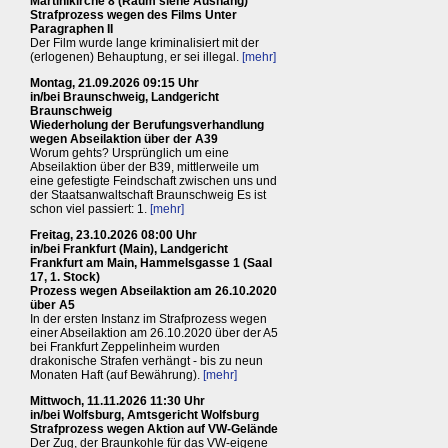
Martinikirche 8 (Raum siehe Aushang)
Strafprozess wegen des Films Unter
Paragraphen II
Der Film wurde lange kriminalisiert mit der
(erlogenen) Behauptung, er sei illegal.
[mehr]
Montag, 21.09.2026 09:15 Uhr
in/bei Braunschweig, Landgericht
Braunschweig
Wiederholung der Berufungsverhandlung
wegen Abseilaktion über der A39
Worum gehts? Ursprünglich um eine
Abseilaktion über der B39, mittlerweile um
eine gefestigte Feindschaft zwischen uns und
der Staatsanwaltschaft Braunschweig Es ist
schon viel passiert: 1.
[mehr]
Freitag, 23.10.2026 08:00 Uhr
in/bei Frankfurt (Main), Landgericht
Frankfurt am Main, Hammelsgasse 1 (Saal
17, 1. Stock)
Prozess wegen Abseilaktion am 26.10.2020
über A5
In der ersten Instanz im Strafprozess wegen
einer Abseilaktion am 26.10.2020 über der A5
bei Frankfurt Zeppelinheim wurden
drakonische Strafen verhängt - bis zu neun
Monaten Haft (auf Bewährung).
[mehr]
Mittwoch, 11.11.2026 11:30 Uhr
in/bei Wolfsburg, Amtsgericht Wolfsburg
Strafprozess wegen Aktion auf VW-Gelände
Der Zug, der Braunkohle für das VW-eigene