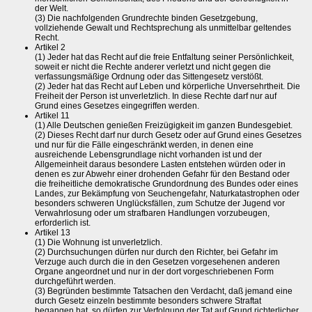
der Welt.
(3) Die nachfolgenden Grundrechte binden Gesetzgebung,
vollziehende Gewalt und Rechtsprechung als unmittelbar geltendes
Recht.
Artikel 2
(1) Jeder hat das Recht auf die freie Entfaltung seiner Persönlichkeit,
soweit er nicht die Rechte anderer verletzt und nicht gegen die
verfassungsmäßige Ordnung oder das Sittengesetz verstößt.
(2) Jeder hat das Recht auf Leben und körperliche Unversehrtheit. Die
Freiheit der Person ist unverletzlich. In diese Rechte darf nur auf
Grund eines Gesetzes eingegriffen werden.
Artikel 11
(1) Alle Deutschen genießen Freizügigkeit im ganzen Bundesgebiet.
(2) Dieses Recht darf nur durch Gesetz oder auf Grund eines Gesetzes
und nur für die Fälle eingeschränkt werden, in denen eine
ausreichende Lebensgrundlage nicht vorhanden ist und der
Allgemeinheit daraus besondere Lasten entstehen würden oder in
denen es zur Abwehr einer drohenden Gefahr für den Bestand oder
die freiheitliche demokratische Grundordnung des Bundes oder eines
Landes, zur Bekämpfung von Seuchengefahr, Naturkatastrophen oder
besonders schweren Unglücksfällen, zum Schutze der Jugend vor
Verwahrlosung oder um strafbaren Handlungen vorzubeugen,
erforderlich ist.
Artikel 13
(1) Die Wohnung ist unverletzlich.
(2) Durchsuchungen dürfen nur durch den Richter, bei Gefahr im
Verzuge auch durch die in den Gesetzen vorgesehenen anderen
Organe angeordnet und nur in der dort vorgeschriebenen Form
durchgeführt werden.
(3) Begründen bestimmte Tatsachen den Verdacht, daß jemand eine
durch Gesetz einzeln bestimmte besonders schwere Straftat
begangen hat, so dürfen zur Verfolgung der Tat auf Grund richterlicher