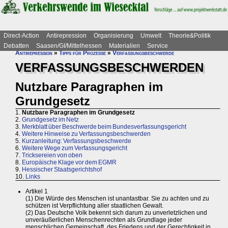
Direct-Action
Antirepression
Organisierung
Umwelt
Theorie&Politik
Debatten
Saasen/GI/Mittelhessen
Materialien
Service
Antirepression
»
Tipps für Prozesse
»
Verfassungsbeschwerde
VERFASSUNGSBESCHWERDEN
Nutzbare Paragraphen im
Grundgesetz
1.
Nutzbare Paragraphen im Grundgesetz
2.
Grundgesetz im Netz
3.
Merkblatt über Beschwerde beim Bundesverfassungsgericht
4.
Weitere Hinweise zu Verfassungsbeschwerden
5.
Kurzanleitung: Verfassungsbeschwerde
6.
Weitere Wege zum Verfassungsgericht
7.
Tricksereien von oben
8.
Europäische Klage vor dem EGMR
9.
Hessischer Staatsgerichtshof
10.
Links
Artikel 1
(1) Die Würde des Menschen ist unantastbar. Sie zu achten und zu
schützen ist Verpflichtung aller staatlichen Gewalt.
(2) Das Deutsche Volk bekennt sich darum zu unverletzlichen und
unveräußerlichen Menschenrechten als Grundlage jeder
menschlichen Gemeinschaft, des Friedens und der Gerechtigkeit in