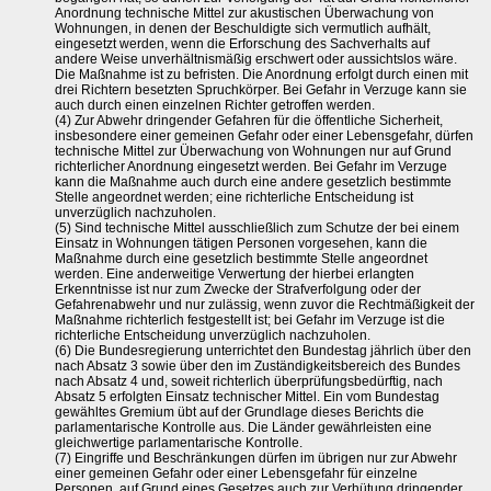
Anordnung technische Mittel zur akustischen Überwachung von
Wohnungen, in denen der Beschuldigte sich vermutlich aufhält,
eingesetzt werden, wenn die Erforschung des Sachverhalts auf
andere Weise unverhältnismäßig erschwert oder aussichtslos wäre.
Die Maßnahme ist zu befristen. Die Anordnung erfolgt durch einen mit
drei Richtern besetzten Spruchkörper. Bei Gefahr in Verzuge kann sie
auch durch einen einzelnen Richter getroffen werden.
(4) Zur Abwehr dringender Gefahren für die öffentliche Sicherheit,
insbesondere einer gemeinen Gefahr oder einer Lebensgefahr, dürfen
technische Mittel zur Überwachung von Wohnungen nur auf Grund
richterlicher Anordnung eingesetzt werden. Bei Gefahr im Verzuge
kann die Maßnahme auch durch eine andere gesetzlich bestimmte
Stelle angeordnet werden; eine richterliche Entscheidung ist
unverzüglich nachzuholen.
(5) Sind technische Mittel ausschließlich zum Schutze der bei einem
Einsatz in Wohnungen tätigen Personen vorgesehen, kann die
Maßnahme durch eine gesetzlich bestimmte Stelle angeordnet
werden. Eine anderweitige Verwertung der hierbei erlangten
Erkenntnisse ist nur zum Zwecke der Strafverfolgung oder der
Gefahrenabwehr und nur zulässig, wenn zuvor die Rechtmäßigkeit der
Maßnahme richterlich festgestellt ist; bei Gefahr im Verzuge ist die
richterliche Entscheidung unverzüglich nachzuholen.
(6) Die Bundesregierung unterrichtet den Bundestag jährlich über den
nach Absatz 3 sowie über den im Zuständigkeitsbereich des Bundes
nach Absatz 4 und, soweit richterlich überprüfungsbedürftig, nach
Absatz 5 erfolgten Einsatz technischer Mittel. Ein vom Bundestag
gewähltes Gremium übt auf der Grundlage dieses Berichts die
parlamentarische Kontrolle aus. Die Länder gewährleisten eine
gleichwertige parlamentarische Kontrolle.
(7) Eingriffe und Beschränkungen dürfen im übrigen nur zur Abwehr
einer gemeinen Gefahr oder einer Lebensgefahr für einzelne
Personen, auf Grund eines Gesetzes auch zur Verhütung dringender