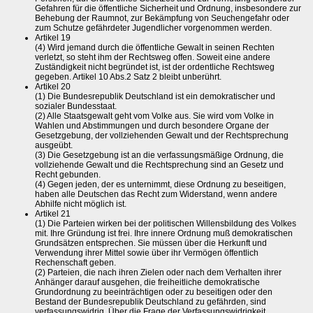
Gefahren für die öffentliche Sicherheit und Ordnung, insbesondere zur
Behebung der Raumnot, zur Bekämpfung von Seuchengefahr oder
zum Schutze gefährdeter Jugendlicher vorgenommen werden.
Artikel 19
(4) Wird jemand durch die öffentliche Gewalt in seinen Rechten
verletzt, so steht ihm der Rechtsweg offen. Soweit eine andere
Zuständigkeit nicht begründet ist, ist der ordentliche Rechtsweg
gegeben. Artikel 10 Abs.2 Satz 2 bleibt unberührt.
Artikel 20
(1) Die Bundesrepublik Deutschland ist ein demokratischer und
sozialer Bundesstaat.
(2) Alle Staatsgewalt geht vom Volke aus. Sie wird vom Volke in
Wahlen und Abstimmungen und durch besondere Organe der
Gesetzgebung, der vollziehenden Gewalt und der Rechtsprechung
ausgeübt.
(3) Die Gesetzgebung ist an die verfassungsmäßige Ordnung, die
vollziehende Gewalt und die Rechtsprechung sind an Gesetz und
Recht gebunden.
(4) Gegen jeden, der es unternimmt, diese Ordnung zu beseitigen,
haben alle Deutschen das Recht zum Widerstand, wenn andere
Abhilfe nicht möglich ist.
Artikel 21
(1) Die Parteien wirken bei der politischen Willensbildung des Volkes
mit. Ihre Gründung ist frei. Ihre innere Ordnung muß demokratischen
Grundsätzen entsprechen. Sie müssen über die Herkunft und
Verwendung ihrer Mittel sowie über ihr Vermögen öffentlich
Rechenschaft geben.
(2) Parteien, die nach ihren Zielen oder nach dem Verhalten ihrer
Anhänger darauf ausgehen, die freiheitliche demokratische
Grundordnung zu beeinträchtigen oder zu beseitigen oder den
Bestand der Bundesrepublik Deutschland zu gefährden, sind
verfassungswidrig. Über die Frage der Verfassungswidrigkeit