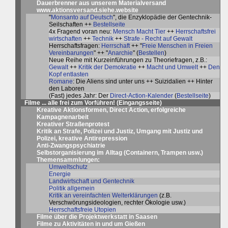
Dauerbrenner aus unserem
Materialversand
www.aktionsversand.siehe.website
"
Monsanto auf Deutsch
", die Enzyklopädie der Gentechnik-
Seilschaften ++
Bestellseite
4x Fragend voran neu:
Mensch Macht Tier
++
Herrschaftsfrei
wirtschaften
++
Technik
++
Strafe - Recht auf Gewalt
Herrschaftsfragen:
Herrschaft
++ "
Freie Menschen in Freien
Vereinbarungen
" ++ "
Anarchie
" (
Bestellen
)
Neue Reihe mit Kurzeinführungen zu Theoriefragen, z.B.:
Gewalt
++
Kritik der Demokratie
++
Macht und Umwelt
++
Den
Kopf entlasten
Romane
: Die Aliens sind unter uns ++ Suizidalien ++ Hinter
den Laboren
(Fast) jedes Jahr: Der
Direct-Action-Kalender
(
Bestellseite
)
Filme ... alle frei zum Vorführen! (
Eingangsseite
)
Kreative Aktionsformen, Direct Action, erfolgreiche
Kampagnenarbeit
Kreativer Straßenprotest
Kritik an Strafe, Polizei und Justiz, Umgang mit Justiz und
Polizei, kreative Antirepression
Anti-Zwangspsychiatrie
Selbstorganisierung im Alltag
(Containern, Trampen usw.)
Themensammlungen:
Umweltschutz
Energie
Landwirtschaft und Gentechnik
Politik allgemein
Kritik an vereinfachten Welterklärungen
(z.B.
Verschwörungsideologien, rechter Ökologie usw.)
Herrschaftsfreie Utopien
Filme über die Projektwerkstatt in Saasen
Filme zu Aktivitäten in und um Gießen