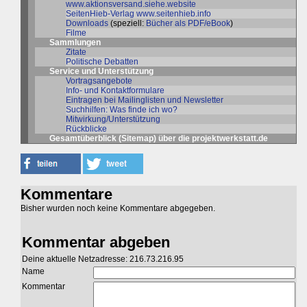
www.aktionsversand.siehe.website
SeitenHieb-Verlag
www.seitenhieb.info
Downloads
(speziell:
Bücher als PDF/eBook
)
Filme
Sammlungen
Zitate
Politische Debatten
Service und Unterstützung
Vortragsangebote
Info- und Kontaktformulare
Eintragen bei Mailinglisten und Newsletter
Suchhilfen: Was finde ich wo?
Mitwirkung/Unterstützung
Rückblicke
Gesamtüberblick (Sitemap)
über die
projektwerkstatt.de
Kommentare
Bisher wurden noch keine Kommentare abgegeben.
Kommentar abgeben
Deine aktuelle Netzadresse: 216.73.216.95
Name
Kommentar