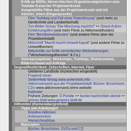
Kritik an NGOs, hierarchischen Organisierungsformen usw.
Youtube-Kanal der Projektwerkstatt
Ausgewählte Filme aus der Projektwerkstatt und mit
Aktivist_innen (
Eingangsseite
)
Film "Aufstieg und Fall einer Patentlösung"
(und mehr zu
Gentechnik und Landwirtschaft)
Ton-Bilder-Schau "Die Mischung macht's!"
++
Direct-Action-
Einführungsfilm
(und mehr Filme zu Aktionsmethoden)
Film "Berufsrevolutionäre"
(und andere Filme über die
Projektwerkstatt)
Mitschnitt "Macht macht Umwelt kaputt"
(und andere Filme zu
Umweltthemen)
Mitschnitte zur Kritik vereinfachter Welterklärungen
("Verschwörungstheorien" & Co.)
Vortragsangebote: Workshops, Trainings, Diskussionen,
Bilderschauen auf Anfrage
Gegenöffentlichkeit: Zeitschriften, Internet, Flyer
Gießener Landbote (inzwischen eingestellt)
Fragend voran
SeitenHieb-Verlag
www.seitenhieb.info
Aktionsversand aus der Projektwerkstatt: Bücher, Broschüren,
CDs
www.aktionsversand.siehe.website
Kalender
Frühere Zeitungen:
Ö-Punkte
++
bunter.nachrichten.dienst
++
grünes blatt
www.gruenes-blatt.de
Hilfsmittel (themenübergreifend)
Tipps und Anleitungen
Kreative Aktionen
Antirepression
Hierarchieabbau
Materialien
Bücher, Broschüren, DVDs und CD