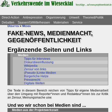
Direct-Action
Antirepression
Organisierung
Umwelt
Theorie&Politik
Debatten
Saasen/GI/Mittelhessen
Materialien
Service
Debatten
»
Medien
FAKE-NEWS, MEDIENMACHT,
GEGENÖFFENTLICHKEIT
Ergänzende Seiten und Links
Medien
Tipps für Interviews
Diskursbeeinflussung
Wikipedia
Zensur von links
(Pseudo-)Linke Medien
Bürgerliche Hetze
Presserecht
Digitale Welten
Die Texte in diesem Bereich reichen von Tipps für eigene Medienarbeit
über den Umgang mit Reporter*innen und Redakteur*innen bis zur Kritik
an Zensur, Meinungsmache usw.
Und wo wir schon bei Medien sind ...
Medien aus der Projektwerkstatt