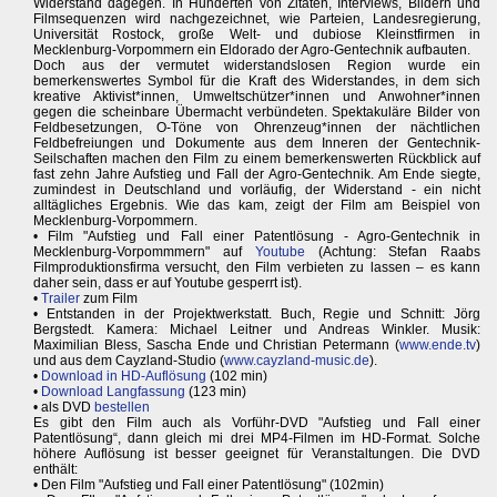
Widerstand dagegen. In Hunderten von Zitaten, Interviews, Bildern und
Filmsequenzen wird nachgezeichnet, wie Parteien, Landesregierung,
Universität Rostock, große Welt- und dubiose Kleinstfirmen in
Mecklenburg-Vorpommern ein Eldorado der Agro-Gentechnik aufbauten.
Doch aus der vermutet widerstandslosen Region wurde ein
bemerkenswertes Symbol für die Kraft des Widerstandes, in dem sich
kreative Aktivist*innen, Umweltschützer*innen und Anwohner*innen
gegen die scheinbare Übermacht verbündeten. Spektakuläre Bilder von
Feldbesetzungen, O-Töne von Ohrenzeug*innen der nächtlichen
Feldbefreiungen und Dokumente aus dem Inneren der Gentechnik-
Seilschaften machen den Film zu einem bemerkenswerten Rückblick auf
fast zehn Jahre Aufstieg und Fall der Agro-Gentechnik. Am Ende siegte,
zumindest in Deutschland und vorläufig, der Widerstand - ein nicht
alltägliches Ergebnis. Wie das kam, zeigt der Film am Beispiel von
Mecklenburg-Vorpommern.
• Film "Aufstieg und Fall einer Patentlösung - Agro-Gentechnik in
Mecklenburg-Vorpommmern" auf
Youtube
(Achtung: Stefan Raabs
Filmproduktionsfirma versucht, den Film verbieten zu lassen – es kann
daher sein, dass er auf Youtube gesperrt ist).
•
Trailer
zum Film
• Entstanden in der Projektwerkstatt. Buch, Regie und Schnitt: Jörg
Bergstedt. Kamera: Michael Leitner und Andreas Winkler. Musik:
Maximilian Bless, Sascha Ende und Christian Petermann (
www.ende.tv
)
und aus dem Cayzland-Studio (
www.cayzland-music.de
).
•
Download in HD-Auflösung
(102 min)
•
Download Langfassung
(123 min)
• als DVD
bestellen
Es gibt den Film auch als Vorführ-DVD "Aufstieg und Fall einer
Patentlösung“, dann gleich mi drei MP4-Filmen im HD-Format. Solche
höhere Auflösung ist besser geeignet für Veranstaltungen. Die DVD
enthält:
• Den Film "Aufstieg und Fall einer Patentlösung" (102min)