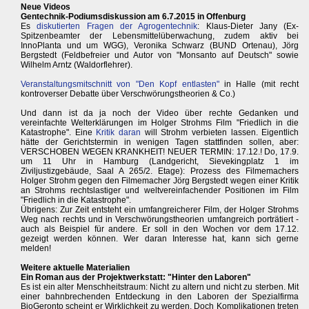
Neue Videos
Gentechnik-Podiumsdiskussion am 6.7.2015 in Offenburg
Es
diskutierten Fragen der Agrogentechnik
: Klaus-Dieter Jany (Ex-
Spitzenbeamter der Lebensmittelüberwachung, zudem aktiv bei
InnoPlanta und um WGG), Veronika Schwarz (BUND Ortenau), Jörg
Bergstedt (Feldbefreier und Autor von "Monsanto auf Deutsch" sowie
Wilhelm Arntz (Waldorflehrer).
Veranstaltungsmitschnitt von "Den Kopf entlasten"
in Halle (mit recht
kontroverser Debatte über Verschwörungstheorien & Co.)
Und dann ist da ja noch der Video über rechte Gedanken und
vereinfachte Welterklärungen im Holger Strohms Film "Friedlich in die
Katastrophe". Eine
Kritik daran
will Strohm verbieten lassen. Eigentlich
hätte der Gerichtstermin in wenigen Tagen stattfinden sollen, aber:
VERSCHOBEN WEGEN KRANKHEIT! NEUER TERMIN: 17.12.! Do, 17.9.
um 11 Uhr in Hamburg (Landgericht, Sievekingplatz 1 im
Ziviljustizgebäude, Saal A 265/2. Etage): Prozess des Filmemachers
Holger Strohm gegen den Filmemacher Jörg Bergstedt wegen einer Kritik
an Strohms rechtslastiger und weltvereinfachender Positionen im Film
"Friedlich in die Katastrophe".
Übrigens: Zur Zeit entsteht ein umfangreicherer Film, der Holger Strohms
Weg nach rechts und in Verschwörungstheorien umfangreich porträtiert -
auch als Beispiel für andere. Er soll in den Wochen vor dem 17.12.
gezeigt werden können. Wer daran Interesse hat, kann sich gerne
melden!
Weitere aktuelle Materialien
Ein Roman aus der Projektwerkstatt: "Hinter den Laboren"
Es ist ein alter Menschheitstraum: Nicht zu altern und nicht zu sterben. Mit
einer bahnbrechenden Entdeckung in den Laboren der Spezialfirma
BioGeronto scheint er Wirklichkeit zu werden. Doch Komplikationen treten