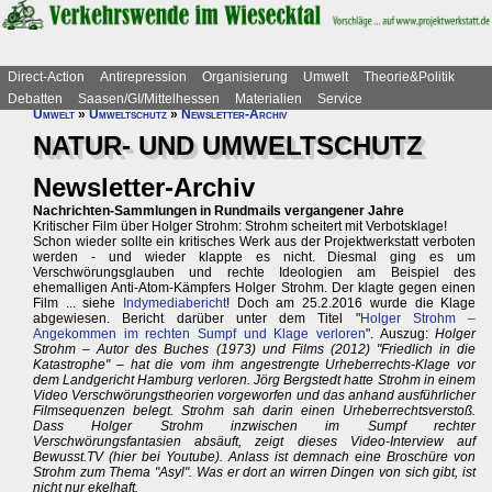
Direct-Action
Antirepression
Organisierung
Umwelt
Theorie&Politik
Debatten
Saasen/GI/Mittelhessen
Materialien
Service
Umwelt
»
Umweltschutz
»
Newsletter-Archiv
NATUR- UND UMWELTSCHUTZ
Newsletter-Archiv
Nachrichten-Sammlungen in Rundmails vergangener Jahre
Kritischer Film über Holger Strohm: Strohm scheitert mit Verbotsklage!
Schon wieder sollte ein kritisches Werk aus der Projektwerkstatt verboten
werden - und wieder klappte es nicht. Diesmal ging es um
Verschwörungsglauben und rechte Ideologien am Beispiel des
ehemalligen Anti-Atom-Kämpfers Holger Strohm. Der klagte gegen einen
Film ... siehe
Indymediabericht
! Doch am 25.2.2016 wurde die Klage
abgewiesen. Bericht darüber unter dem Titel "
Holger Strohm –
Angekommen im rechten Sumpf und Klage verloren
". Auszug:
Holger
Strohm – Autor des Buches (1973) und Films (2012) "Friedlich in die
Katastrophe" – hat die vom ihm angestrengte Urheberrechts-Klage vor
dem Landgericht Hamburg verloren. Jörg Bergstedt hatte Strohm in einem
Video Verschwörungstheorien vorgeworfen und das anhand ausführlicher
Filmsequenzen belegt. Strohm sah darin einen Urheberrechtsverstoß.
Dass Holger Strohm inzwischen im Sumpf rechter
Verschwörungsfantasien absäuft, zeigt dieses Video-Interview auf
Bewusst.TV (hier bei Youtube). Anlass ist demnach eine Broschüre von
Strohm zum Thema "Asyl". Was er dort an wirren Dingen von sich gibt, ist
nicht nur ekelhaft.