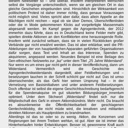
diesem Newsletter so – und überall. Insofern interpretieren Menschen
selbst die Vorgänge unterschiedlich, wenn sie am gleichen Ort in das
gleiche Geschehen eingebunden sind. Hinsichtlich der Wirksamkeit von
politischem Protest ist daher immer richtig, dass genaue Voraussagen
nicht möglich sind. Vieles spricht aber dafür, dass allein Appelle an die
Mächtigen nicht reichen – egal ob sie über Demos, Überschriftenlisten
oder die in Mode gekommenen Klicks auf vorgefertigte Massenmails
abgesandt werden. Im Kampf gegen die Agrogentechnik, der 2012
immerhin dazu führte, dass es in Deutschland keine Felder mehr gibt,
spielten direkte Aktionen an den Konfliktorten eine herausragende Rolle.
Insofern wirkt zunächst seltsam, dass sie in vielen Rückblicken großer
Verbände gar nicht erwähnt werden. Das ist aber erklärbar, weil die PR-
Abteilungen der von hauptamtlichen Apparaten geführten Organisationen
dafür sorgen, dass Text und Inhalt an das Interesse, Spenden zu
akquirieren, angepasst werden. Neuestes Beispiel ist eine Beilage des
Gen-ethischen Netzwerks zur „taz“ unter dem Titel „25 Jahre Widerstand“.
Nur wenn es um eines gar nicht geht in dieser Veröffentlichung, dann um
Widerstand. Vermeintlich wird die Geschichte des
Agrogentechnikwiderstands dargestellt, aber Feldbefreiungen und –
besetzungen tauchen in der Schrift schlicht gar nicht auf. Das ist umso
überraschender, als das GeN hier seinen Ursprung hat – in der
Vernetzung von Basisinitiativen und unter anderem Feldbesetzungen.
Doch offenbar ist selbst die eigene Geschichtsschreibung bedarfsgerecht
für die Spendenakquise im gut situierten Bildungsbürger_innentum
optimiert. Unter dem Stichwort „Widerstand“ findet sich nur die
Mitgliedschaft des GeN in einem Aktionsbündnis. Mehr nicht. Da braucht
es absurderweise die Öffentlichkeitsarbeit der geschlagenen
Gentechniklobby, die nicht müde wird, die kreativen und militanten
direkten Aktionen als Hauptproblem zu brandmarken.
Allerdings ist das so oder so zu wenig. Aktion, die Konzernen und
Regierungen bei ihrem Treiben wehtun, ist gut. Aber sie ist immer das
Hinterherlaufen hinter Entwicklungen. Besser ist, gewonnene Kraft auch