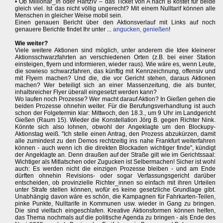
• Ob Millionär_in oder HartzIV – das Ticket von A nach B kostet für beide
gleich viel. Ist das nicht völlig ungerecht? Mit einem Nulltarif können alle
Menschen in gleicher Weise mobil sein.
Einen genauen Bericht über den Aktionsverlauf mit Links auf noch
genauere Berichte findet Ihr unter ...
angucken, genießen
!
Wie weiter?
Viele weitere Aktionen sind möglich, unter anderem die Idee kleinerer
Aktionsschwarzfahrten an verschiedenen Orten (z.B. bei einer Station
einsteigen, flyern und informieren, wieder raus). Wie wäre es, wenn Leute,
die sowieso schwarzfahren, das künftig mit Kennzeichnung, offensiv und
mit Flyern machen? Und die, die vor Gericht stehen, daraus Aktionen
machen? Wer beteiligt sich an einer Massenzeitung, die als bunter,
inhaltsreicher Flyer überall eingesetzt werden kann?
Wo laufen noch Prozesse? Wer macht darauf Aktion? In Gießen gehen die
beiden Prozesse ohnehin weiter. Für die Berufungsverhandlung ist auch
schon der Folgetermin klar: Mittwoch, den 18.3., um 9 Uhr im Landgericht
Gießen (Raum 15). Wieder die Konstellation Jörg B. gegen Richter Nink.
Könnte sich also lohnen, obwohl der Angeklagte um den Blockupy-
Aktionstag weiß. "Ich stelle einen Antrag, den Prozess abzukürzen, damit
alle zumindest zu den Demos rechtzeitig ins nahe Frankfurt weiterfahren
können - auch wenn ich die direkten Blockaden wichtiger finde", kündigt
der Angeklagte an. Denn draußen auf der Straße gilt wie im Gerichtssaal:
Wichtiger als Mitlatschen oder Zugucken ist Selbermachen! Sicher ist wohl
auch: Es werden nicht die einzigen Prozesse bleiben - und am Ende
dürften ohnehin Revisions- oder sogar Verfassungsgericht darüber
entscheiden, ob provinzielle Richter_innen so einfach mit ihren Urteilen
unter Strafe stellen können, wofür es keine gesetzliche Grundlage gibt.
Unabhängig davon wäre es schön, die Kampagnen für Fahrkarten-Teilen,
pinke Punkte, Nulltarife in Kommunen usw. wieder in Gang zu bringen.
Die sind vielfach eingeschlafen. Kreative Aktionsformen können helfen,
das Thema nochmals auf die politische Agenda zu bringen - als Ende des