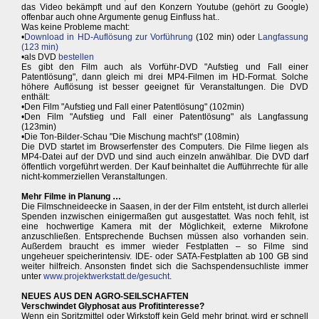
das Video bekämpft und auf den Konzern Youtube (gehört zu Google)
offenbar auch ohne Argumente genug Einfluss hat..
Was keine Probleme macht:
•
Download in HD-Auflösung zur Vorführung
(102 min) oder
Langfassung
(123 min)
•als DVD
bestellen
Es gibt den Film auch als Vorführ-DVD "Aufstieg und Fall einer
Patentlösung", dann gleich mi drei MP4-Filmen im HD-Format. Solche
höhere Auflösung ist besser geeignet für Veranstaltungen. Die DVD
enthält:
•Den Film "Aufstieg und Fall einer Patentlösung" (102min)
•Den Film "Aufstieg und Fall einer Patentlösung" als Langfassung
(123min)
•Die Ton-Bilder-Schau "Die Mischung macht's!" (108min)
Die DVD startet im Browserfenster des Computers. Die Filme liegen als
MP4-Datei auf der DVD und sind auch einzeln anwählbar. Die DVD darf
öffentlich vorgeführt werden. Der Kauf beinhaltet die Aufführrechte für alle
nicht-kommerziellen Veranstaltungen.
Mehr Filme in Planung …
Die Filmschneideecke in Saasen, in der der Film entsteht, ist durch allerlei
Spenden inzwischen einigermaßen gut ausgestattet. Was noch fehlt, ist
eine hochwertige Kamera mit der Möglichkeit, externe Mikrofone
anzuschließen. Entsprechende Buchsen müssen also vorhanden sein.
Außerdem braucht es immer wieder Festplatten – so Filme sind
ungeheuer speicherintensiv. IDE- oder SATA-Festplatten ab 100 GB sind
weiter hilfreich. Ansonsten findet sich die Sachspendensuchliste immer
unter
www.projektwerkstatt.de/gesucht
.
NEUES AUS DEN AGRO-SEILSCHAFTEN
Verschwindet Glyphosat aus Profitinteresse?
Wenn ein Spritzmittel oder Wirkstoff kein Geld mehr bringt, wird er schnell