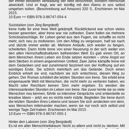
der immer besseren Verwaltung der Welt verschreibt, sondern Herrschaft
abwickelt. Und er fragt, wie wir künftig mit den Aliens in uns selbst
umgehen sollen. (Beschreibung auf Amazon) 320 S., Erschienen im Mai
2015.
10 Euro ++ ISBN 978-3-86747-054-4
Suizidalien (von Jörg Bergstedt)
Irene hatte für eine freie Welt gekämpft. Rückblickend war schon vieles
besser geworden, aber Irene war nie zufrieden. Dann trafen sie mehrere
Schicksalsschläge. Ihr Leben geriet aus den Fugen, sie schaffte es nicht
mehr, sich neu zu motivieren. Um den Alltag zu vergessen, half sie nach
und stürzte immer weiter ab. Mehrere Anläufe, sich wieder zu fangen,
scheiterten. Dann hörte Irene von einer Neuerung in der sich weiter von
den alten Herrschaftsstrukturen befreienden Welt: Es gab einen Ort, an
dem Menschen ihrem Leben ein Ende setzen konnten – ohne Angst vor
dem Sterben in einem angenehmen Umfeld. Zwei Jahre kämpfte Irene mit
dem Gedanken und war zunehmend fasziniert von der Hoffnung auf ein
würdiges Ende. Sie schlich mehrfach um das Gelände. Doch einen
Einblick erhielt sie erst, nachdem sie sich entschloss, diesen Weg zu
gehen. Der Roman schildert die letzten Stunden von Irene. Sie erlebt eine
eingemauerte Welt mit Menschen, die nicht mehr zu verlieren haben, wo
Macht oder Reichtum keinen Sinn mehr ergeben. Es werden die
interessantesten Stunden im Leben von Irene. Nie zuvor lernte sie so viele
Menschen neu kennen, führte so intensive Gespräche und entwickelte so
kreative Ideen – jetzt, wo es nichts mehr nützte. Begleiten Sie Irene durch
die letzten Stunden ihres Lebens und lassen Sie sich anstecken von dem,
was Menschen miteinander machen, wenn sie nur noch sich selbst und
wenige Tage Zeit haben. Erschienen im Mai 2015.
10 Euro ++ ISBN 978-3-86747-055-1
Hinter den Laboren (von Jörg Bergstedt)
Es ist ein alter Menschheitstraum: Nicht zu altern und nicht zu sterben. Mit