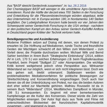
Aus "BASF streicht Gentechnik zusammen", in:
taz, 26.2.2016
Der Chemiegigant BASF will weniger in die umstrittene Agro-Gentechnik
investieren. Rund die Hälfte der derzeit etwa 700 Stellen in der Forschung
und Entwicklung für die Pflanzenbiotechnologie würden abgebaut, teilte
das Unternehmen mit. In Europa würden 180, in Nordamerika 140 Stellen
wegfallen. Der Ludwigshafener Konzern hatte bereits vor vier Jahren den
Schwerpunkt seiner Gentechnik-Forschung in die USA verlegt - nachdem
er den politischen Kampf um den Anbau seiner Gentech-Kartoffel Amflora
in Deutschland gegen Kritiker der Technik verloren hatte.
Beteiligungsrechte und Assimilierung
Moderne Politiken setzen auf Dialog mit denen, von denen Protest zu
erwarten ist. Die Hoffnung auf Mediationen, runde Tische und freundliche
Gesten der Mächtigen schwächt oft den Willen zum Widerstand – zum
Vorteil derer, die Projekte durchsetzen wollen. Michael Wilk und Bernd
Sahler berichten in ihrem Buch "Strategische Einbindung" (2014, edition
AV in Lich, 170 S.) von solchen Erfahrungen z.B. beim Flughafenausbau
Frankfurt, beim Projekt "Stuttgart 21" oder Atomprojekten. Die wichtige
Kritik kommt weitgehend jedoch ohne Perspektive aus. Wirksamer
Widerstand sei nur möglich, wenn er sich nicht integrieren lässt. Doch wie
das gehen soll, bleibt unbenannt. Stattdessen werden die
problematisierten Mediationverfahren für politische Bewegungen zur
Streitschlichtung und Konsensfindung vorgeschlagen. Doch auch hier
dienen sie oft der Unterdrückung von Protest, nur das die beiden Autoren
dort eher selbst zur Machtelite gehören. Mathieu Rousselin ist da in
seinem Buch "Widerstand" (2014, Westfälisches Dampfboot in Münster,
198 S.) konsequenten. Es beginnt mit einer bemerkenswerten
Kampfansage an die Kultur des Konsenses. Dieser würde die Zahl von
Möglichkeiten einengen. Der Autor fügt dazu aus Texte und Filme mit
unterschiedlichen Blickwinkel der französischen Kapitalismuskritik
zusammen – und spannend zu lesen.