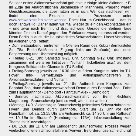
Seit der ersten Aktionsschwarzfahrt gab es nur einige kleine Aktionen, z.B.
im Zuge der Anarchistischen Buchmesse in Mannheim. Prägend waren
Gerichtsprozessen, die aber hatten es in sich. Wer das nachlesen will,
findet eine Extraseite zu Prozessen unter
www.schwarzstrafen.siehe.website
. Doch: Nur im Gerichtssaal … das ist
doch langweilig! Daher laden wir mal wieder zu einigen Aktionstagen ein
– und zwar nach Berlin und Braunschweig. Gerade die Berliner Tage
könnten für den Kampf gegen den Fahrkartenzwang interessant werden.
Denn Berlin ist auch die Hauptstadt des Schwarzfahrens. Unser Vorschlag
für Aktionen und Treffen:
• Donnerstagabend: Eintreffen im Offenen Raum des Kubiz (Bernkasteler
Str. 78a, Berlin-Weißensee, Zugang links um Gebäude), dort erste
Besprechung und Übernachtung möglich
• Freitag 8-21 Uhr, Samstag 9-21 Uhr, Sonntag 9-12 Uhr: Infostand
zusammen mit weiteren Initiativen (Nulltarif, Ticketteilen usw.) auf dem
Kongress Solidarische Ökonomie (TU Berlin)
• Freitag/Samstag jeweils ca. 16.30 Uhr auf dem Kongress oder im TU-
Foyer: Info-, Vernetzungs- und Aktionsplanungstreffen zu
Aktionsschwarzfahren und Nulltarif
• Freitag/Samstag jeweils ca. 21 Uhr: Aufbruch vom Kongress zum
Bahnhof Zoo, dann Aktionsschwarzfahrt Demo durch Bahnhof Zoo - Fahrt
zum Haupfbahnhof - Demo dort - Fahrt zum Alex - Demo dort
• Sonntag nachmittag: Aktionsschwarzfahrt von Berlin Richtung
Magdeburg - Braunschweig (und so weit, wie Leute wollen)
• Montag, 14.9.: Aktionstag in Braunschweig (offensives Schwarzfahren mit
Flyern und Demos durch Bahnhöfe, Start um 12 Uhr vor dem
Hauptbahnhof, ca. 13.15 Uhr am Amtsgericht, ca. 14.30 Uhr am Rathaus)
++ 19 Uhr im Stratum0 (Hamburgerstr. 173A): Infoveranstaltung zum
Thema mit Kurzvorträgen
• Di, 15.9. um 11 Uhr am Landgericht Braunschweig: Prozess wegen
vierfachen offenen Umsonstfahrens (Vorwurf: Beförderungserschleichung)