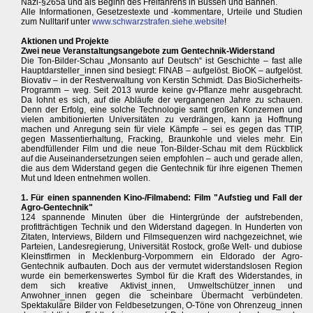
Nazi-§265a und als Beginn des Freifahrens in Bussen und Bahnen.
Alle Informationen, Gesetzestexte und -kommentare, Urteile und Studien
zum Nulltarif unter
www.schwarzstrafen.siehe.website
!
Aktionen und Projekte
Zwei neue Veranstaltungsangebote zum Gentechnik-Widerstand
Die Ton-Bilder-Schau „Monsanto auf Deutsch“ ist Geschichte – fast alle
Hauptdarsteller_innen sind besiegt: FINAB – aufgelöst. BioOK – aufgelöst.
Biovativ – in der Restverwaltung von Kerstin Schmidt. Das BioSicherheits-
Programm – weg. Seit 2013 wurde keine gv-Pflanze mehr ausgebracht.
Da lohnt es sich, auf die Abläufe der vergangenen Jahre zu schauen.
Denn der Erfolg, eine solche Technologie samt großen Konzernen und
vielen ambitionierten Universitäten zu verdrängen, kann ja Hoffnung
machen und Anregung sein für viele Kämpfe – sei es gegen das TTIP,
gegen Massentierhaltung, Fracking, Braunkohle und vieles mehr. Ein
abendfüllender Film und die neue Ton-Bilder-Schau mit dem Rückblick
auf die Auseinandersetzungen seien empfohlen – auch und gerade allen,
die aus dem Widerstand gegen die Gentechnik für ihre eigenen Themen
Mut und Ideen entnehmen wollen.
1. Für einen spannenden Kino-/Filmabend: Film "Aufstieg und Fall der
Agro-Gentechnik"
124 spannende Minuten über die Hintergründe der aufstrebenden,
profitträchtigen Technik und den Widerstand dagegen. In Hunderten von
Zitaten, Interviews, Bildern und Filmsequenzen wird nachgezeichnet, wie
Parteien, Landesregierung, Universität Rostock, große Welt- und dubiose
Kleinstfirmen in Mecklenburg-Vorpommern ein Eldorado der Agro-
Gentechnik aufbauten. Doch aus der vermutet widerstandslosen Region
wurde ein bemerkenswertes Symbol für die Kraft des Widerstandes, in
dem sich kreative Aktivist_innen, Umweltschützer_innen und
Anwohner_innen gegen die scheinbare Übermacht verbündeten.
Spektakuläre Bilder von Feldbesetzungen, O-Töne von Ohrenzeug_innen