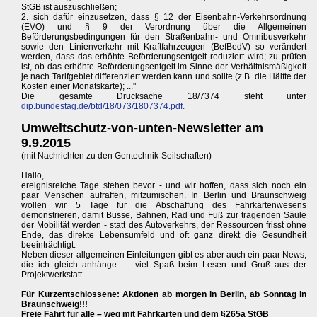
StGB ist auszuschließen;
2. sich dafür einzusetzen, dass § 12 der Eisenbahn-Verkehrsordnung
(EVO) und § 9 der Verordnung über die Allgemeinen
Beförderungsbedingungen für den Straßenbahn- und Omnibusverkehr
sowie den Linienverkehr mit Kraftfahrzeugen (BefBedV) so verändert
werden, dass das erhöhte Beförderungsentgelt reduziert wird; zu prüfen
ist, ob das erhöhte Beförderungsentgelt im Sinne der Verhältnismäßigkeit
je nach Tarifgebiet differenziert werden kann und sollte (z.B. die Hälfte der
Kosten einer Monatskarte); ..."
Die gesamte Drucksache 18/7374 steht unter
dip.bundestag.de/btd/18/073/1807374.pdf.
Umweltschutz-von-unten-Newsletter am
9.9.2015
(mit Nachrichten zu den Gentechnik-Seilschaften)
Hallo,
ereignisreiche Tage stehen bevor - und wir hoffen, dass sich noch ein
paar Menschen aufraffen, mitzumischen. In Berlin und Braunschweig
wollen wir 5 Tage für die Abschaffung des Fahrkartenwesens
demonstrieren, damit Busse, Bahnen, Rad und Fuß zur tragenden Säule
der Mobilität werden - statt des Autoverkehrs, der Ressourcen frisst ohne
Ende, das direkte Lebensumfeld und oft ganz direkt die Gesundheit
beeinträchtigt.
Neben dieser allgemeinen Einleitungen gibt es aber auch ein paar News,
die ich gleich anhänge … viel Spaß beim Lesen und Gruß aus der
Projektwerkstatt ...
Für Kurzentschlossene: Aktionen ab morgen in Berlin, ab Sonntag in
Braunschweig!!!
Freie Fahrt für alle – weg mit Fahrkarten und dem §265a StGB