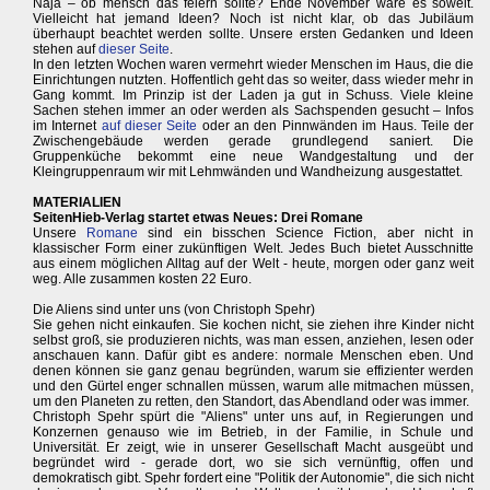
Naja – ob mensch das feiern sollte? Ende November wäre es soweit.
Vielleicht hat jemand Ideen? Noch ist nicht klar, ob das Jubiläum
überhaupt beachtet werden sollte. Unsere ersten Gedanken und Ideen
stehen auf
dieser Seite
.
In den letzten Wochen waren vermehrt wieder Menschen im Haus, die die
Einrichtungen nutzten. Hoffentlich geht das so weiter, dass wieder mehr in
Gang kommt. Im Prinzip ist der Laden ja gut in Schuss. Viele kleine
Sachen stehen immer an oder werden als Sachspenden gesucht – Infos
im Internet
auf dieser Seite
oder an den Pinnwänden im Haus. Teile der
Zwischengebäude werden gerade grundlegend saniert. Die
Gruppenküche bekommt eine neue Wandgestaltung und der
Kleingruppenraum wir mit Lehmwänden und Wandheizung ausgestattet.
MATERIALIEN
SeitenHieb-Verlag startet etwas Neues: Drei Romane
Unsere
Romane
sind ein bisschen Science Fiction, aber nicht in
klassischer Form einer zukünftigen Welt. Jedes Buch bietet Ausschnitte
aus einem möglichen Alltag auf der Welt - heute, morgen oder ganz weit
weg. Alle zusammen kosten 22 Euro.
Die Aliens sind unter uns (von Christoph Spehr)
Sie gehen nicht einkaufen. Sie kochen nicht, sie ziehen ihre Kinder nicht
selbst groß, sie produzieren nichts, was man essen, anziehen, lesen oder
anschauen kann. Dafür gibt es andere: normale Menschen eben. Und
denen können sie ganz genau begründen, warum sie effizienter werden
und den Gürtel enger schnallen müssen, warum alle mitmachen müssen,
um den Planeten zu retten, den Standort, das Abendland oder was immer.
Christoph Spehr spürt die "Aliens" unter uns auf, in Regierungen und
Konzernen genauso wie im Betrieb, in der Familie, in Schule und
Universität. Er zeigt, wie in unserer Gesellschaft Macht ausgeübt und
begründet wird - gerade dort, wo sie sich vernünftig, offen und
demokratisch gibt. Spehr fordert eine "Politik der Autonomie", die sich nicht