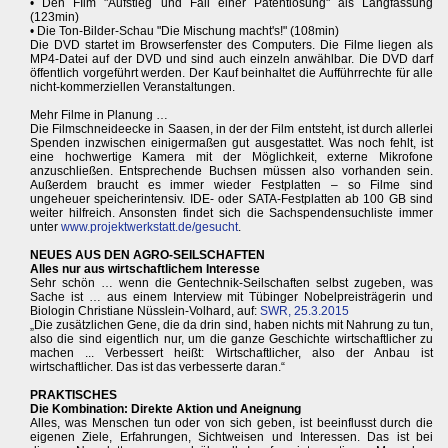
• Den FIlm "Aufstieg und Fall einer Patentlösung" als Langfassung
(123min)
• Die Ton-Bilder-Schau "Die Mischung macht's!" (108min)
Die DVD startet im Browserfenster des Computers. Die Filme liegen als
MP4-Datei auf der DVD und sind auch einzeln anwählbar. Die DVD darf
öffentlich vorgeführt werden. Der Kauf beinhaltet die Aufführrechte für alle
nicht-kommerziellen Veranstaltungen.
Mehr Filme in Planung …
Die Filmschneideecke in Saasen, in der der Film entsteht, ist durch allerlei
Spenden inzwischen einigermaßen gut ausgestattet. Was noch fehlt, ist
eine hochwertige Kamera mit der Möglichkeit, externe Mikrofone
anzuschließen. Entsprechende Buchsen müssen also vorhanden sein.
Außerdem braucht es immer wieder Festplatten – so Filme sind
ungeheuer speicherintensiv. IDE- oder SATA-Festplatten ab 100 GB sind
weiter hilfreich. Ansonsten findet sich die Sachspendensuchliste immer
unter
www.projektwerkstatt.de/gesucht
.
NEUES AUS DEN AGRO-SEILSCHAFTEN
Alles nur aus wirtschaftlichem Interesse
Sehr schön … wenn die Gentechnik-Seilschaften selbst zugeben, was
Sache ist … aus einem Interview mit Tübinger Nobelpreisträgerin und
Biologin Christiane Nüsslein-Volhard, auf:
SWR, 25.3.2015
„Die zusätzlichen Gene, die da drin sind, haben nichts mit Nahrung zu tun,
also die sind eigentlich nur, um die ganze Geschichte wirtschaftlicher zu
machen ... Verbessert heißt: Wirtschaftlicher, also der Anbau ist
wirtschaftlicher. Das ist das verbesserte daran.“
PRAKTISCHES
Die Kombination: Direkte Aktion und Aneignung
Alles, was Menschen tun oder von sich geben, ist beeinflusst durch die
eigenen Ziele, Erfahrungen, Sichtweisen und Interessen. Das ist bei