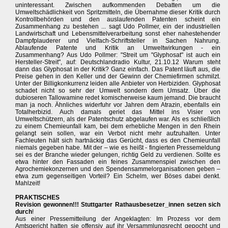
uninteressant. Zwischen aufkommenden Debatten um die
Umweltschädlichkeit von Spritzmitteln, die Übernahme dieser Kritik durch
Kontrollbehörden und den auslaufenden Patenten scheint ein
Zusammenhang zu bestehen ... sagt Udo Pollmer, ein der industriellen
Landwirtschaft und Lebensmittelverarbeitung sonst eher nahestehender
Dampfplauderer und Vielfach-Schriftsteller in Sachen Nahrung.
Ablaufende Patente und Kritik an Umweltwirkungen - ein
Zusammenhang? Aus Udo Pollmer: "Streit um "Glyphosat" ist auch ein
Hersteller-Streit", auf: Deutschlandradio Kultur, 21.10.12 Warum steht
dann das Glyphosat in der Kritik? Ganz einfach. Das Patent läuft aus, die
Preise gehen in den Keller und der Gewinn der Chemiefirmen schmilzt.
Unter der Billigkonkurrenz leiden alle Anbieter von Herbiziden. Glyphosat
schadet nicht so sehr der Umwelt sondern dem Umsatz. Über die
dubioseren Tallowamine redet komischerweise kaum jemand. Die braucht
man ja noch. Ähnliches widerfuhr vor Jahren dem Atrazin, ebenfalls ein
Totalherbizid. Auch damals geriet das Mittel ins Visier von
Umweltschützern, als der Patentschutz abgelaufen war. Als es schließlich
zu einem Chemieunfall kam, bei dem erhebliche Mengen in den Rhein
gelangt sein sollen, war ein Verbot nicht mehr aufzuhalten. Unter
Fachleuten hält sich hartnäckig das Gerücht, dass es den Chemieunfall
niemals gegeben habe. Mit der – wie es heißt - fingierten Pressemeldung
sei es der Branche wieder gelungen, richtig Geld zu verdienen. Sollte es
etwa hinter den Fassaden ein feines Zusammenspiel zwischen den
Agrochemiekonzernen und den Spendensammelorganisationen geben –
etwa zum gegenseitigen Vorteil? Ein Schelm, wer Böses dabei denkt.
Mahlzeit!
PRAKTISCHES
Revision gewonnen!!! Stuttgarter Rathausbesetzer_innen setzen sich
durch
!
Aus einer Pressemitteilung der Angeklagten: Im Prozess vor dem
Amtsgericht hatten sie offensiv auf ihr Versammlungsrecht gepocht und