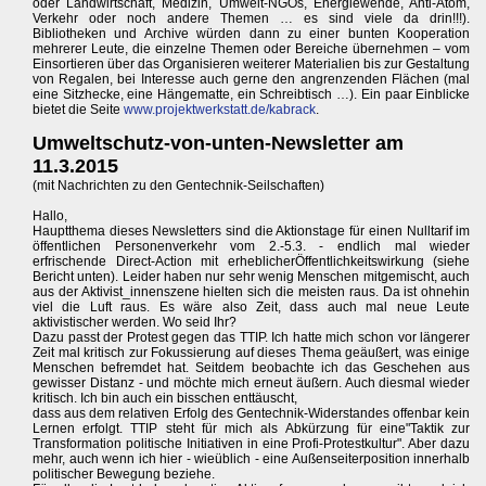
oder Landwirtschaft, Medizin, Umwelt-NGOs, Energiewende, Anti-Atom,
Verkehr oder noch andere Themen … es sind viele da drin!!!).
Bibliotheken und Archive würden dann zu einer bunten Kooperation
mehrerer Leute, die einzelne Themen oder Bereiche übernehmen – vom
Einsortieren über das Organisieren weiterer Materialien bis zur Gestaltung
von Regalen, bei Interesse auch gerne den angrenzenden Flächen (mal
eine Sitzhecke, eine Hängematte, ein Schreibtisch …). Ein paar Einblicke
bietet die Seite
www.projektwerkstatt.de/kabrack
.
Umweltschutz-von-unten-Newsletter am
11.3.2015
(mit Nachrichten zu den Gentechnik-Seilschaften)
Hallo,
Hauptthema dieses Newsletters sind die Aktionstage für einen Nulltarif im
öffentlichen Personenverkehr vom 2.-5.3. - endlich mal wieder
erfrischende Direct-Action mit erheblicherÖffentlichkeitswirkung (siehe
Bericht unten). Leider haben nur sehr wenig Menschen mitgemischt, auch
aus der Aktivist_innenszene hielten sich die meisten raus. Da ist ohnehin
viel die Luft raus. Es wäre also Zeit, dass auch mal neue Leute
aktivistischer werden. Wo seid Ihr?
Dazu passt der Protest gegen das TTIP. Ich hatte mich schon vor längerer
Zeit mal kritisch zur Fokussierung auf dieses Thema geäußert, was einige
Menschen befremdet hat. Seitdem beobachte ich das Geschehen aus
gewisser Distanz - und möchte mich erneut äußern. Auch diesmal wieder
kritisch. Ich bin auch ein bisschen enttäuscht,
dass aus dem relativen Erfolg des Gentechnik-Widerstandes offenbar kein
Lernen erfolgt. TTIP steht für mich als Abkürzung für eine"Taktik zur
Transformation politische Initiativen in eine Profi-Protestkultur". Aber dazu
mehr, auch wenn ich hier - wieüblich - eine Außenseiterposition innerhalb
politischer Bewegung beziehe.