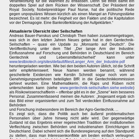
Verantwortung für die Wahrheit zu entlassen. Denn sie treibt damit ein
doppeltes Spiel auf dem Rücken der Wissenschaft. Der Präsident der
Royal Society, Nobelpreisträger Paul Nurse, hat die politische Rede
gegen unpopuläres Wissen kürzlich als einen Mangel an Führungsstärke
bezeichnet. Es ist mehr: die Feigheit vor den Fakten und die Kapitulation
vor der Demagogie. Eine Bankrotterklärung der Aufgeklärten.“
Aktualisierte Übersicht über Seilschaften
Andreas Bauer-Panskus und Christoph Then haben zusammengetragen,
was sich in den letzten Jahren Neues getan hat in den Gentechnik-
Seilschaften – quasi ein Update zu „Monsanto auf Deutsch“. Die
Veröffentlichung unter dem Titel „Der lange Arm der Industrie:
Einflussnahme auf Forschung und Behörden in Deutschland im Bereich
Gentechnik und Lebensmittelsicherheit“ kann unter
www.testbiotech.org/sites/default/files/Langer_Arm_der_Industrie.pdf
heruntergeladen werden. Wie bei den beiden Autoren üblich, ist die Schrift
sehr empfehlenswert. Neue Namen werden benannt, während
gescheiterte Existenzen wie Kerstin Schmidt sogar noch vom an
Genehmigungsverfahren beteiligten BfR in die Gentechnikkommission
gehievt wurden. Eine Mathematikerin, die Raps und Rüben nicht
unterscheiden kann (siehe
www.gentechnik-seilschaften.siehe.website
)
als Risikowissenschaftlerin – offenbar gibt es in der „Szene“ kein besseres
Personal. Zusammenfassend meinen die Autoren: „Insgesamt ergab sich
das Bild einer organisierten und zum Teil verdeckten Einflussnahme auf
Behörden
und Forschung insbesondere im Bereich der Agro-Gentechnik. ...
Es zeigt sich, dass die Politik auch bei äußerst problematischen
Personalien über Jahre hinweg nicht aktiv wird. Der gegenwärtige
Zustand ist das Ergebnis einer regelrechten Tradition der institutionellen
Verflechtung zwischen Behörden und industrienahen Einrichtungen in
Deutschland. Dabei scheint sich die Bundesregierung auf den Standpunkt
zu stellen, dass man Interessenkonflikte am besten einfach verleugnet.