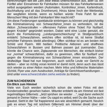
Berechnungen fällt die Zahl zwar etwas unterschiedlich aus, aber ca. ein
Fünftel aller Einnahmen für Fahrkarten müssen für das Fahrkartenwesen
selbst ausgegeben werden (Automaten, Kontrolleur_innen, Kartendruck,
Buchhaltung und all das Drumherum). Hinzu käme noch der Werbeetat,
der wegfallen könnte, wenn es heißen würde: Freie Fahrt für alle
Menschen! Weg mit den Fahrkarten! Wer macht mit?
Um diese Forderungen spektakulär einbringen zu können und gleichzeitig
die Kriminalisierung von Schwarzfahrer_innen zu verhindern, ist die
Aktion „Schwarzstrafen – offensives Fahren ohne Ticket: Für Nulltarif,
gegen Knäste!“ gegründet worden. Dabei wird eine Lücke genutzt, die
durch die Formulierung „Leistungserschleichung“ in Strafgesetzbuch
entsteht: Schwarzfahren, welches offen sichtbar ist, ist keine Straftat
(erhöhter Fahrpreis bleibt allerdings). Offen sichtbar ist es am besten mit
Schild und Flyern. Will heißen: Politische Aktionen und straffreies
Schwarzfahren in Bussen und Bahnen passen gut zueinander. Das
könnte die Chance sein, Zigtausende von Menschen, die einfach bisher
nur „normal“ schwarzfahren, dafür zu gewinnen, offen für Nulltarif und
gegen die Kriminalisierung von Schwarzfahrer_innen einzutreten. Der
strafwütige Staat hat nun begonnen, auch solche Leute vor Gericht zu
stellen – aber so richtig voran kommt er damit nicht, denn auch das lässt
sich wieder zu einer Aktion machen. Mehr Infos und hilfreiche Materialien
(Schild, Flyer usw. zum Ausdrucken, Anträge für Gerichtsverhandlungen …
sind unter
www.schwarzstrafen.siehe.website
zu finden).
ZUM NACHDENKEN
Ein Blick zum Himmel
Viele von Euch werden sicherlich schon die vielen Fotos mit den
Kondensstreifen gesehen haben. Mitunter entsteht da am Himmel ein fast
regelmäßiges Gitternetz. „Jetzt sprühen sie wieder …“, sagt dann vielleicht
jemand in Deiner Nähe – oder Du sagst es selbst, weil Du die Sache auch
glaubst. Sieht in der Tat frappierend aus wie absichtlich gemacht. Neulich
gab es einen Tag mit solchem Gitternetz am Himmel direkt über der