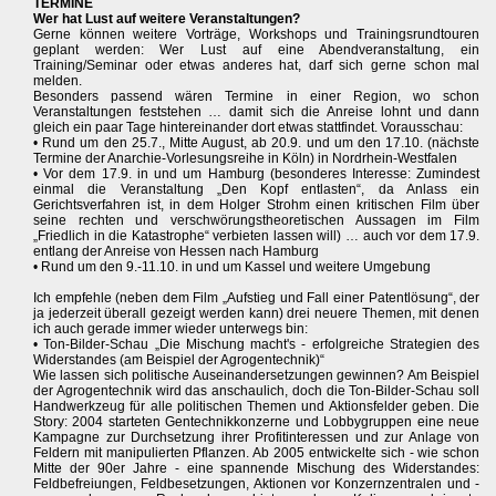
TERMINE
Wer hat Lust auf weitere Veranstaltungen?
Gerne können weitere Vorträge, Workshops und Trainingsrundtouren
geplant werden: Wer Lust auf eine Abendveranstaltung, ein
Training/Seminar oder etwas anderes hat, darf sich gerne schon mal
melden.
Besonders passend wären Termine in einer Region, wo schon
Veranstaltungen feststehen … damit sich die Anreise lohnt und dann
gleich ein paar Tage hintereinander dort etwas stattfindet. Vorausschau:
• Rund um den 25.7., Mitte August, ab 20.9. und um den 17.10. (nächste
Termine der Anarchie-Vorlesungsreihe in Köln) in Nordrhein-Westfalen
• Vor dem 17.9. in und um Hamburg (besonderes Interesse: Zumindest
einmal die Veranstaltung „Den Kopf entlasten“, da Anlass ein
Gerichtsverfahren ist, in dem Holger Strohm einen kritischen Film über
seine rechten und verschwörungstheoretischen Aussagen im Film
„Friedlich in die Katastrophe“ verbieten lassen will) … auch vor dem 17.9.
entlang der Anreise von Hessen nach Hamburg
• Rund um den 9.-11.10. in und um Kassel und weitere Umgebung
Ich empfehle (neben dem Film „Aufstieg und Fall einer Patentlösung“, der
ja jederzeit überall gezeigt werden kann) drei neuere Themen, mit denen
ich auch gerade immer wieder unterwegs bin:
• Ton-Bilder-Schau „Die Mischung macht's - erfolgreiche Strategien des
Widerstandes (am Beispiel der Agrogentechnik)“
Wie lassen sich politische Auseinandersetzungen gewinnen? Am Beispiel
der Agrogentechnik wird das anschaulich, doch die Ton-Bilder-Schau soll
Handwerkzeug für alle politischen Themen und Aktionsfelder geben. Die
Story: 2004 starteten Gentechnikkonzerne und Lobbygruppen eine neue
Kampagne zur Durchsetzung ihrer Profitinteressen und zur Anlage von
Feldern mit manipulierten Pflanzen. Ab 2005 entwickelte sich - wie schon
Mitte der 90er Jahre - eine spannende Mischung des Widerstandes:
Feldbefreiungen, Feldbesetzungen, Aktionen vor Konzernzentralen und -