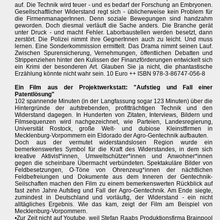
auf. Die Technik wird teuer - und es bedarf der Forschung an Embryonen.
Gesellschaftlicher Widerstand regt sich - üblicherweise kein Problem für
die FirmenmanagerInnen. Denn soziale Bewegungen sind handzahm
geworden. Doch diesmal verläuft die Sache anders. Die Branche gerät
unter Druck - und macht Fehler. Laborbaustellen werden besetzt, dann
zerstört. Die Polizei nimmt ihre GegnerInnen auch zu leicht. Und muss
lernen. Eine Sonderkommission ermittelt. Das Drama nimmt seinen Lauf.
Zwischen Spurensicherung, Vernehmungen, öffentlichen Debatten und
Strippenziehen hinter den Kulissen der Finanzförderungen entwickelt sich
ein Krimi der besonderen Art. Glauben Sie ja nicht, die phantastische
Erzählung könnte nicht wahr sein. 10 Euro ++ ISBN 978-3-86747-056-8
Ein Film aus der Projektwerkstatt: "Aufstieg und Fall einer
Patentlösung"
102 spannende Minuten (in der Langfassung sogar 123 Minuten) über die
Hintergründe der aufstrebenden, profitträchtigen Technik und den
Widerstand dagegen. In Hunderten von Zitaten, Interviews, Bildern und
Filmsequenzen wird nachgezeichnet, wie Parteien, Landesregierung,
Universität Rostock, große Welt- und dubiose Kleinstfirmen in
Mecklenburg-Vorpommern ein Eldorado der Agro-Gentechnik aufbauten.
Doch aus der vermutet widerstandslosen Region wurde ein
bemerkenswertes Symbol für die Kraft des Widerstandes, in dem sich
kreative Aktivist*innen, Umweltschützer*innen und Anwohner*innen
gegen die scheinbare Übermacht verbündeten. Spektakuläre Bilder von
Feldbesetzungen, O-Töne von Ohrenzeug*innen der nächtlichen
Feldbefreiungen und Dokumente aus dem Inneren der Gentechnik-
Seilschaften machen den Film zu einem bemerkenswerten Rückblick auf
fast zehn Jahre Aufstieg und Fall der Agro-Gentechnik. Am Ende siegte,
zumindest in Deutschland und vorläufig, der Widerstand - ein nicht
alltägliches Ergebnis. Wie das kam, zeigt der Film am Beispiel von
Mecklenburg-Vorpommern.
•Zur Zeit nicht auf Youtube, weil Stefan Raabs Produktionsfirma Brainpool