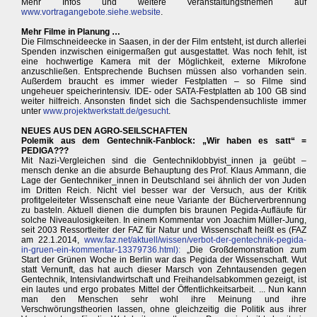
Mehr Infos und weitere Veranstaltungsthemen auf
www.vortragangebote.siehe.website
.
Mehr Filme in Planung …
Die Filmschneideecke in Saasen, in der der Film entsteht, ist durch allerlei
Spenden inzwischen einigermaßen gut ausgestattet. Was noch fehlt, ist
eine hochwertige Kamera mit der Möglichkeit, externe Mikrofone
anzuschließen. Entsprechende Buchsen müssen also vorhanden sein.
Außerdem braucht es immer wieder Festplatten – so Filme sind
ungeheuer speicherintensiv. IDE- oder SATA-Festplatten ab 100 GB sind
weiter hilfreich. Ansonsten findet sich die Sachspendensuchliste immer
unter
www.projektwerkstatt.de/gesucht
.
NEUES AUS DEN AGRO-SEILSCHAFTEN
Polemik aus dem Gentechnik-Fanblock: „Wir haben es satt“ =
PEDIGA???
Mit Nazi-Vergleichen sind die Gentechniklobbyist_innen ja geübt –
mensch denke an die absurde Behauptung des Prof. Klaus Ammann, die
Lage der Gentechniker_innen in Deutschland sei ähnlich der von Juden
im Dritten Reich. Nicht viel besser war der Versuch, aus der Kritik
profitgeleiteter Wissenschaft eine neue Variante der Bücherverbrennung
zu basteln. Aktuell dienen die dumpfen bis braunen Pegida-Aufläufe für
solche Niveaulosigkeiten. In einem Kommentar von Joachim Müller-Jung,
seit 2003 Ressortleiter der FAZ für Natur und Wissenschaft heißt es (FAZ
am 22.1.2014,
www.faz.net/aktuell/wissen/verbot-der-gentechnik-pegida-
in-gruen-ein-kommentar-13379736.html):
„Die Großdemonstration zum
Start der Grünen Woche in Berlin war das Pegida der Wissenschaft. Wut
statt Vernunft, das hat auch dieser Marsch von Zehntausenden gegen
Gentechnik, Intensivlandwirtschaft und Freihandelsabkommen gezeigt, ist
ein lautes und ergo probates Mittel der Öffentlichkeitsarbeit. ... Nun kann
man den Menschen sehr wohl ihre Meinung und ihre
Verschwörungstheorien lassen, ohne gleichzeitig die Politik aus ihrer