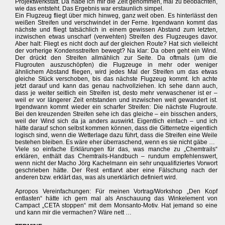
Projektwerkstatt. Da habe ich mir die Zeit genommen, mal zu beobachten,
wie das entsteht. Das Ergebnis war erstaunlich simpel.
Ein Flugzeug fliegt über mich hinweg, ganz weit oben. Es hinterlässt den
weißen Streifen und verschwindet in der Ferne. Irgendwann kommt das
nächste und fliegt tatsächlich in einem gewissen Abstand zum letzten,
inzwischen etwas unscharf (verwehten) Streifen des Flugzeuges davor.
Aber halt: Fliegt es nicht doch auf der gleichen Route? Hat sich vielleicht
der vorherige Kondensstreifen bewegt? Na klar: Da oben geht ein Wind.
Der drückt den Streifen allmählich zur Seite. Da oftmals (um die
Flugrouten auszuschöpfen) die Flugzeuge in mehr oder weniger
ähnlichem Abstand fliegen, wird jedes Mal der Streifen um das etwas
gleiche Stück verschoben, bis das nächste Flugzeug kommt. Ich achte
jetzt darauf und kann das genau nachvollziehen. Ich sehe dann auch,
dass je weiter seitlich ein Streifen ist, desto mehr verwaschener ist er –
weil er vor längerer Zeit entstanden und inzwischen weit gewandert ist.
Irgendwann kommt wieder ein scharfer Streifen: Die nächste Flugroute.
Bei den kreuzenden Streifen sehe ich das gleiche – ein bisschen anders,
weil der Wind sich da ja anders auswirkt. Eigentlich einfach – und ich
hätte darauf schon selbst kommen können, dass die Gitternetze eigentlich
logisch sind, wenn die Wetterlage dazu führt, dass die Streifen eine Weile
bestehen bleiben. Es wäre eher überraschend, wenn es sie nicht gäbe …
Viele so einfache Erklärungen für das, was manche zu „Chemtrails“
erklären, enthält das Chemtrails-Handbuch – rundum empfehlenswert,
wenn nicht der Macho Jörg Kachelmann ein sehr unqualifiziertes Vorwort
geschrieben hätte. Der Rest entlarvt aber eine Fälschung nach der
anderen bzw. erklärt das, was als unerklärlich definiert wird.
Apropos Vereinfachungen: Für meinen Vortrag/Workshop „Den Kopf
entlasten“ hätte ich gern mal als Anschauung das Winkelement von
Campact „CETA stoppen“ mit dem Monsanto-Motiv. Hat jemand so eine
und kann mir die vermachen? Wäre nett …