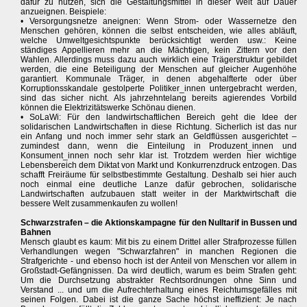
dafür zu nutzen, sich die Gestaltungsmittel in dieser Welt auf Dauer
anzueignen. Beispiele:
• Versorgungsnetze aneignen: Wenn Strom- oder Wassernetze den
Menschen gehören, können die selbst entscheiden, wie alles abläuft,
welche Umweltgesichtspunkte berücksichtigt werden usw.: Keine
ständiges Appellieren mehr an die Mächtigen, kein Zittern vor den
Wahlen. Allerdings muss dazu auch wirklich eine Trägerstruktur gebildet
werden, die eine Beteiligung der Menschen auf gleicher Augenhöhe
garantiert. Kommunale Träger, in denen abgehalfterte oder über
Korruptionsskandale gestolperte Politiker_innen untergebracht werden,
sind das sicher nicht. Als jahrzehntelang bereits agierendes Vorbild
können die Elektrizitätswerke Schönau dienen.
• SoLaWi: Für den landwirtschaftlichen Bereich geht die Idee der
solidarischen Landwirtschaften in diese Richtung. Sicherlich ist das nur
ein Anfang und noch immer sehr stark an Geldflüssen ausgerichtet –
zumindest dann, wenn die Einteilung in Produzent_innen und
Konsument_innen noch sehr klar ist. Trotzdem werden hier wichtige
Lebensbereich dem Diktat von Markt und Konkurrenzdruck entzogen. Das
schafft Freiräume für selbstbestimmte Gestaltung. Deshalb sei hier auch
noch einmal eine deutliche Lanze dafür gebrochen, solidarische
Landwirtschaften aufzubauen statt weiter in der Marktwirtschaft die
bessere Welt zusammenkaufen zu wollen!
Schwarzstrafen – die Aktionskampagne für den Nulltarif in Bussen und
Bahnen
Mensch glaubt es kaum: Mit bis zu einem Drittel aller Strafprozesse füllen
Verhandlungen wegen "Schwarzfahren" in manchen Regionen die
Strafgerichte - und ebenso hoch ist der Anteil von Menschen vor allem in
Großstadt-Gefängnissen. Da wird deutlich, warum es beim Strafen geht:
Um die Durchsetzung abstrakter Rechtsordnungen ohne Sinn und
Verstand ... und um die Aufrechterhaltung eines Reichtumsgefälles mit
seinen Folgen. Dabei ist die ganze Sache höchst ineffizient: Je nach