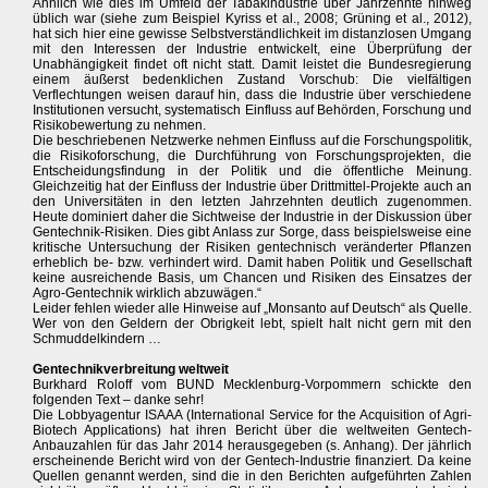
Ähnlich wie dies im Umfeld der Tabakindustrie über Jahrzehnte hinweg
üblich war (siehe zum Beispiel Kyriss et al., 2008; Grüning et al., 2012),
hat sich hier eine gewisse Selbstverständlichkeit im distanzlosen Umgang
mit den Interessen der Industrie entwickelt, eine Überprüfung der
Unabhängigkeit findet oft nicht statt. Damit leistet die Bundesregierung
einem äußerst bedenklichen Zustand Vorschub: Die vielfältigen
Verflechtungen weisen darauf hin, dass die Industrie über verschiedene
Institutionen versucht, systematisch Einfluss auf Behörden, Forschung und
Risikobewertung zu nehmen.
Die beschriebenen Netzwerke nehmen Einfluss auf die Forschungspolitik,
die Risikoforschung, die Durchführung von Forschungsprojekten, die
Entscheidungsfindung in der Politik und die öffentliche Meinung.
Gleichzeitig hat der Einfluss der Industrie über Drittmittel-Projekte auch an
den Universitäten in den letzten Jahrzehnten deutlich zugenommen.
Heute dominiert daher die Sichtweise der Industrie in der Diskussion über
Gentechnik-Risiken. Dies gibt Anlass zur Sorge, dass beispielsweise eine
kritische Untersuchung der Risiken gentechnisch veränderter Pflanzen
erheblich be- bzw. verhindert wird. Damit haben Politik und Gesellschaft
keine ausreichende Basis, um Chancen und Risiken des Einsatzes der
Agro-Gentechnik wirklich abzuwägen.“
Leider fehlen wieder alle Hinweise auf „Monsanto auf Deutsch“ als Quelle.
Wer von den Geldern der Obrigkeit lebt, spielt halt nicht gern mit den
Schmuddelkindern …
Gentechnikverbreitung weltweit
Burkhard Roloff vom BUND Mecklenburg-Vorpommern schickte den
folgenden Text – danke sehr!
Die Lobbyagentur ISAAA (International Service for the Acquisition of Agri-
Biotech Applications) hat ihren Bericht über die weltweiten Gentech-
Anbauzahlen für das Jahr 2014 herausgegeben (s. Anhang). Der jährlich
erscheinende Bericht wird von der Gentech-Industrie finanziert. Da keine
Quellen genannt werden, sind die in den Berichten aufgeführten Zahlen