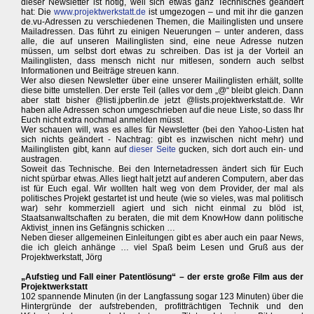
dieser Newsletter ist nötig, weil sich etwas ganz Technisches geändert
hat: Die
www.projektwerkstatt.de
ist umgezogen – und mit ihr die ganzen
de.vu-Adressen zu verschiedenen Themen, die Mailinglisten und unsere
Mailadressen. Das führt zu einigen Neuerungen – unter anderen, dass
alle, die auf unseren Mailinglisten sind, eine neue Adresse nutzen
müssen, um selbst dort etwas zu schreiben. Das ist ja der Vorteil an
Mailinglisten, dass mensch nicht nur mitlesen, sondern auch selbst
Informationen und Beiträge streuen kann.
Wer also diesen Newsletter über eine unserer Mailinglisten erhält, sollte
diese bitte umstellen. Der erste Teil (alles vor dem „@“ bleibt gleich. Dann
aber statt bisher @listi.jpberlin.de jetzt @lists.projektwerkstatt.de. Wir
haben alle Adressen schon umgeschrieben auf die neue Liste, so dass Ihr
Euch nicht extra nochmal anmelden müsst.
Wer schauen will, was es alles für Newsletter (bei den Yahoo-Listen hat
sich nichts geändert - Nachtrag: gibt es inzwischen nicht mehr) und
Mailinglisten gibt, kann auf
dieser Seite
gucken, sich dort auch ein- und
austragen.
Soweit das Technische. Bei den Internetadressen ändert sich für Euch
nicht spürbar etwas. Alles liegt halt jetzt auf anderen Computern, aber das
ist für Euch egal. Wir wollten halt weg von dem Provider, der mal als
politisches Projekt gestartet ist und heute (wie so vieles, was mal politisch
war) sehr kommerziell agiert und sich nicht einmal zu blöd ist,
Staatsanwaltschaften zu beraten, die mit dem KnowHow dann politische
Aktivist_innen ins Gefängnis schicken …
Neben dieser allgemeinen Einleitungen gibt es aber auch ein paar News,
die ich gleich anhänge … viel Spaß beim Lesen und Gruß aus der
Projektwerkstatt, Jörg
„Aufstieg und Fall einer Patentlösung“ – der erste große Film aus der
Projektwerkstatt
102 spannende Minuten (in der Langfassung sogar 123 Minuten) über die
Hintergründe der aufstrebenden, profitträchtigen Technik und den