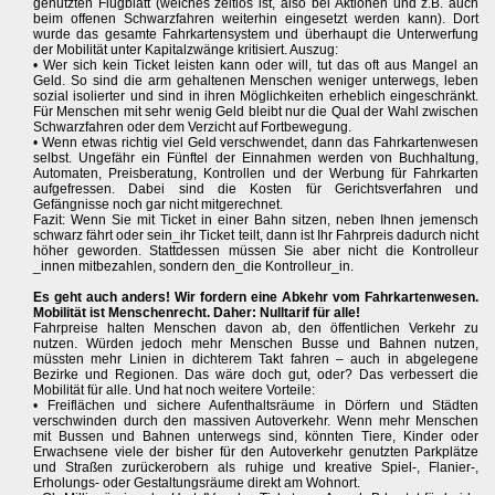
genutzten Flugblatt (welches zeitlos ist, also bei Aktionen und z.B. auch
beim offenen Schwarzfahren weiterhin eingesetzt werden kann). Dort
wurde das gesamte Fahrkartensystem und überhaupt die Unterwerfung
der Mobilität unter Kapitalzwänge kritisiert. Auszug:
• Wer sich kein Ticket leisten kann oder will, tut das oft aus Mangel an
Geld. So sind die arm gehaltenen Menschen weniger unterwegs, leben
sozial isolierter und sind in ihren Möglichkeiten erheblich eingeschränkt.
Für Menschen mit sehr wenig Geld bleibt nur die Qual der Wahl zwischen
Schwarzfahren oder dem Verzicht auf Fortbewegung.
• Wenn etwas richtig viel Geld verschwendet, dann das Fahrkartenwesen
selbst. Ungefähr ein Fünftel der Einnahmen werden von Buchhaltung,
Automaten, Preisberatung, Kontrollen und der Werbung für Fahrkarten
aufgefressen. Dabei sind die Kosten für Gerichtsverfahren und
Gefängnisse noch gar nicht mitgerechnet.
Fazit: Wenn Sie mit Ticket in einer Bahn sitzen, neben Ihnen jemensch
schwarz fährt oder sein_ihr Ticket teilt, dann ist Ihr Fahrpreis dadurch nicht
höher geworden. Stattdessen müssen Sie aber nicht die Kontrolleur
_innen mitbezahlen, sondern den_die Kontrolleur_in.
Es geht auch anders! Wir fordern eine Abkehr vom Fahrkartenwesen.
Mobilität ist Menschenrecht. Daher: Nulltarif für alle!
Fahrpreise halten Menschen davon ab, den öffentlichen Verkehr zu
nutzen. Würden jedoch mehr Menschen Busse und Bahnen nutzen,
müssten mehr Linien in dichterem Takt fahren – auch in abgelegene
Bezirke und Regionen. Das wäre doch gut, oder? Das verbessert die
Mobilität für alle. Und hat noch weitere Vorteile:
• Freiflächen und sichere Aufenthaltsräume in Dörfern und Städten
verschwinden durch den massiven Autoverkehr. Wenn mehr Menschen
mit Bussen und Bahnen unterwegs sind, könnten Tiere, Kinder oder
Erwachsene viele der bisher für den Autoverkehr genutzten Parkplätze
und Straßen zurückerobern als ruhige und kreative Spiel-, Flanier-,
Erholungs- oder Gestaltungsräume direkt am Wohnort.