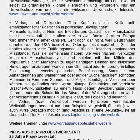
Umweltschutzstrategie, die die Menschen ermächtigt, ihr Leben wieder
selbst zu organisieren - ohne Hierarchien und Privilegien. Nur ein
Umweltschutz von unten ist ein wirksamer Umweltschutz. Infoseite:
www.umwelt-und-macht.siehe.website
• Vortrag und Diskussion "Den Kopf entlasten: Kritik anti-
emanzipatorischer Positionen in politischen Bewegungen"
Monsanto ist schuld. Nein, die Bilderberger. Quatsch, der Finanzkapital
macht alles kaputt. Hinter allem stecken zwei Bankersfamilien. Europa
wird immer mehr amerikanisiert. Geht doch gar nicht, weil Deutschland
ohnehin von den USA besetzt ist. Oder gar nicht existiert ... So oder
ähnlich klingen viele Erklärungsmodelle für die Ursachen empfundener
Missstände. Was sie gemeinsam haben: Sie vereinfachen, verkürzen
komplexe Herrschaftsanalysen und spielen mit den Mitteln des
Populismus. Statt Menschen zu eigenständigem Denken und kritischem
Hinterfragen anzuregen, wandeln sie Ohnmacht oder Empörung in billige
Zustimmung - zwecks politischer Beeinflussung, Sammeln von
AnhängerInnen und WählerInnen oder auf der Suche nach dem schnöden
Mammon in Form von Spenden und Mitgliedsbeiträgen. Vor allem aber
können sie gefährlich sein, wenn plumpe Feindbilder und verkürzte
Ursache-Wirkungsketten zu einem Hass gegen Bevölkerungsgruppen
führen, denen die Schuld für das Böse auf der Welt zugeschoben wird -
der Antisemitismus ist nur ein Beispiel dafür, die Folgen sind bekannt.
Im Vortrag (bzw. Workshop) werden Prinzipien vereinfachter
Welterklärungen benannt und dann Beispiele vorgestellt, über die jeweils
auch kurze Debatten möglich sind. Abschluss ist eine 8-Punkte-Liste für
skeptisches Denken. Infoseite:
www.kopfentlastung.siehe.website
Weitere Themen unter
www.vortragsangebote.siehe.website
.
INFOS AUS DER PROJEKTWERKSTATT
25 Jahre Projektwerkstatt