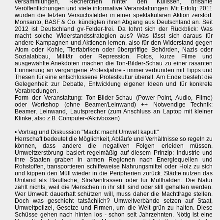
versammlungen, Recherchen hinter den Kulissen, brisante
Veröffentlichungen und viele informative Veranstaltungen. Mit Erfolg: 2011
wurden die letzten Versuchsfelder in einer spektakulären Aktion zerstört.
Monsanto, BASF & Co. kündigten ihren Abgang aus Deutschland an. Seit
2012 ist Deutschland gv-Felder-frei. Da lohnt sich der Rückblick: Was
macht solche Widerstandsstrategien aus? Was lässt sich daraus für
andere Kampagnen und Aktionen lernen, also für den Widerstand gegen
Atom oder Kohle, Tierfabriken oder übergriffige Behörden, Nazis oder
Sozialabbau, Militär oder Repression. Fotos, kurze Filme und
ausgewählte Anekdoten machen die Ton-Bilder-Schau zu einer rasanten
Erinnerung an vergangene Protestjahre - immer verbunden mit Tipps und
Thesen für eine entschlossene Protestkultur überall. Am Ende besteht die
Gelegenheit zur Debatte, Entwicklung eigener Ideen und für konkrete
Verabredungen.
Form der Veranstaltung: Ton-Bilder-Schau (Power-Point, Audio, Filme)
oder Workshop (ohne Beamer/Leinwand) ++ Notwendige Technik:
Beamer, Leinwand, Lautsprecher (zum Anschluss an Laptop mit kleiner
Klinke, also z.B. Computer-/Aktivboxen)
• Vortrag und Diskussion "Macht macht Umwelt kaputt"
Herrschaft bedeutet die Möglichkeit, Abläufe und Verhältnisse so regeln zu
können, dass andere die negativen Folgen erleiden müssen.
Umweltzerstörung basiert regelmäßig auf diesem Prinzip: Industrie und
ihre Staaten graben in armen Regionen nach Energiequellen und
Rohstoffen, transportieren schiffeweise Nahrungsmittel oder Holz zu sich
und kippen den Müll wieder in die Peripherien zurück. Städte nutzen das
Umland als Baufläche, Straßentrassen oder für Müllhalden. Die Natur
zählt nichts, weil die Menschen in ihr still sind oder still gehalten werden.
Wer Umwelt dauerhaft schützen will, muss daher die Machtfrage stellen.
Doch was geschieht tatsächlich? Umweltverbände setzen auf Staat,
Umweltpolizei, Gesetze und Firmen, um die Welt grün zu halten. Diese
Schüsse gehen nach hinten los - schon seit Jahrzehnten. Nötig ist eine