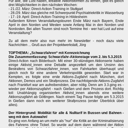
Für alle, die Lust haben, kreative Aktionsformen zu lernen, gibt es gleich
drei Möglichkeiten in den nächsten Wochen:
- 21./22. März: Direct-Action-Training in Stuttgart
- 28./29. März das gleiche mit Schwerpunkt Psychiatriekritik in Wasserburg
- 17.-19. April: Direct-Action-Training in Hildesheim
Außerdem führen Veranstaltungstouren Ende März nach Bayern, Ende
April in den Norden und Westen sowie Anfang Mai in den Norden und
Nordosten. Bei allen Touren sind noch Termine frei - wer hat Lust auf eine
Veranstaltung?
Zu all dem mehr also nun mehr im Newsletter - noch dazu viele
Nachrichten ... Gruß aus der Projektwerkstatt, Jörg
TOPTHEMA: „Schwarzfahren“ mit Kennzeichnung
Die Zusammenfassung: Schwarzfahr-Aktionstage vom 2. bis 5.3.2015
Direct-Action nach Bilderbuch: Mit einer 30-stündigen Aktionserie haben
einige Aktivist_innen eine Debatte angezettelt um den Unsinn des
Bestrafens von Schwarzfahrer_innen, von Fahrkarten überhaupt und
gleich noch für eine andere Verkehrspolitik geworden. Start war in
Kempten, es folgte eine erste Aktions-Zugfahrt nach München, dort
Aktionen, Demos und ein Strafprozess. Die nachfolgende Aktions-Zugfahrt
nach Frankfurt war am aufreibendsten, aber nötig. Denn am 3.3.ging es -
wieder per Aktionszugfahrt - nach Gießen und dem Prozess dort. Richtig
toll: Unabhängig organisierten Aktivist_innen abends eine weitere
Aktionszugfahrt ab Göttingen. Nach einem Tag Pause folgte am 5.3.2015
in Gießen dann noch ein weiterer Strafprozess (erster Überblick über
alles).
Der Hintergrund: Mobilität für alle & Nulltarif in Bussen und Bahnen -
weg mit dem Autowahn!
Es ging von Anfang an um mehr als "nur" die Kritik an der Kriminalisierung
des Fahrens ohne Ticket. So wurde auf dem dann während der Aktion