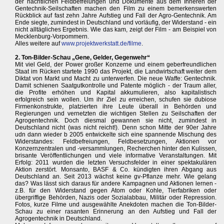
der nächtlichen Feldbefreiungen und Dokumente aus dem Inneren der
Gentechnik-Seilschaften machen den Film zu einem bemerkenswerten
Rückblick auf fast zehn Jahre Aufstieg und Fall der Agro-Gentechnik. Am
Ende siegte, zumindest in Deutschland und vorläufig, der Widerstand - ein
nicht alltägliches Ergebnis. Wie das kam, zeigt der Film - am Beispiel von
Mecklenburg-Vorpommern.
Alles weitere auf
www.projektwerkstatt.de/filme
.
2. Ton-Bilder-Schau „Gene, Gelder, Gegenwehr“
Mit viel Geld, der Power großer Konzerne und einem geberfreundlichen
Staat im Rücken startete 1990 das Projekt, die Landwirtschaft weiter dem
Diktat von Markt und Macht zu unterwerfen. Die neue Waffe: Gentechnik.
Damit schienen Saatgutkontrolle und Patente möglich - der Traum aller,
die Profite erhöhen und Kapital akkumulieren, also kapitalistisch
erfolgreich sein wollen. Um ihr Ziel zu erreichen, schufen sie dubiose
Firmenkonstrukte, platzierten ihre Leute überall in Behörden und
Regierungen und vernetzten die wichtigen Stellen zu Seilschaften der
Agrogentechnik. Doch diesmal gewannen sie nicht, zumindest in
Deutschland nicht (was nicht reicht!). Denn schon Mitte der 90er Jahre
udn dann wieder b 2005 entwickelte sich eine spannende Mischung des
Widerstandes: Feldbefreiungen, Feldbesetzungen, Aktionen vor
Konzernzentralen und -versammlungen, Recherchen hinter den Kulissen,
brisante Veröffentlichungen und viele informative Veranstaltungen. Mit
Erfolg: 2011 wurden die letzten Versuchsfelder in einer spektakulären
Aktion zerstört. Monsanto, BASF & Co. kündigten ihren Abgang aus
Deutschland an. Seit 2013 wächst keine gv-Pflanze mehr. Wie gelang
das? Was lässt sich daraus für andere Kampagnen und Aktionen lernen -
z.B. für den Widerstand gegen Atom oder Kohle, Tierfabriken oder
übergriffige Behörden, Nazis oder Sozialabbau, Militär oder Repression.
Fotos, kurze Filme und ausgewählte Anekdoten machen die Ton-Bilder-
Schau zu einer rasanten Erinnerung an den Aufstieg und Fall der
Agrogentechnik in Deutschland.