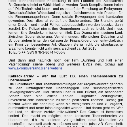
einer bahnbrechenden Entdeckung in den Laboren der Spezialfirma
BioGeronto scheint er Wirklichkeit zu werden. Doch Komplikationen treten
auf. Die Technik wird teuer - und es bedarf der Forschung an Embryonen.
Gesellschaftlicher Widerstand regt sich - üblicherweise kein Problem für
die FirmenmanagerInnen. Denn soziale Bewegungen sind handzahm
geworden. Doch diesmal verläuft die Sache anders. Die Branche gerät
unter Druck - und macht Fehler. Laborbaustellen werden besetzt, dann
zerstört. Die Polizei nimmt ihre GegnerInnen auch zu leicht. Und muss
lernen. Eine Sonderkommission ermittelt. Das Drama nimmt seinen Lauf.
Zwischen Spurensicherung, Vernehmungen, öffentlichen Debatten und
Strippenziehen hinter den Kulissen der Finanzförderungen entwickelt sich
ein Krimi der besonderen Art. Glauben Sie ja nicht, die phantastische
Erzählung könnte nicht wahr sein. Erscheint ca. Juli 2015.
10 Euro ++ ISBN 978-3-86747-056-8
Und dann sind natürlich noch der Film „Aufstieg und Fall einer
Patentlösung“ (siehe oben) und weiteres DVDs neu. Schau auf
www.aktionsversand.siehe.website
!
Kabrack!archiv – wer hat Lust z.B. einen Themenbereich zu
übernehmen?
Die Bibliotheken und Themensammlungen der Projektwerkstatt gehören
zu den umfangreichsten unabhängigen und selbstorganisierten
Bewegungsarchiven. Hier stehen über 20.000 Bücher, ein besonderer
Schatz aber sind etliche Kopien, Flugblätter, Zeitungstexte,
unveröffentlichte Manuskripte zu vielen politischen Themen. Richtig gut
nutzbar wären die aber nur, wenn sie wenigstens ab und zu ergänzt,
durchsortiert und neue Infos eingeaktet werden. Und darum geht es: Wer
hat Lust, an diesem Archive mitzuwirken? Das Ganze ist thematisch
sortiert. Das macht es möglich, einen konkreten Themenbereich zu
übernehmen, d.h. zu sortieren, zu gestalten, neue Materialien zu
beschaffen, eventuell auch zu erfassen und mehr (also z.B. Gentechnik