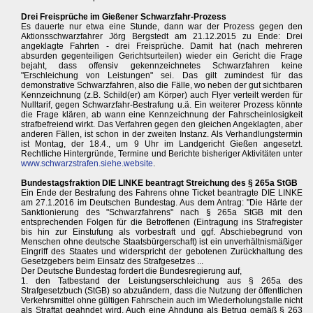
Drei Freisprüche im Gießener Schwarzfahr-Prozess
Es dauerte nur etwa eine Stunde, dann war der Prozess gegen den
Aktionsschwarzfahrer Jörg Bergstedt am 21.12.2015 zu Ende: Drei
angeklagte Fahrten - drei Freisprüche. Damit hat (nach mehreren
absurden gegenteiligen Gerichtsurteilen) wieder ein Gericht die Frage
bejaht, dass offensiv gekennzeichnetes Schwarzfahren keine
"Erschleichung von Leistungen" sei. Das gilt zumindest für das
demonstrative Schwarzfahren, also die Fälle, wo neben der gut sichtbaren
Kennzeichnung (z.B. Schild(er) am Körper) auch Flyer verteilt werden für
Nulltarif, gegen Schwarzfahr-Bestrafung u.ä. Ein weiterer Prozess könnte
die Frage klären, ab wann eine Kennzeichnung der Fahrscheinlosigkeit
strafbefreiend wirkt. Das Verfahren gegen den gleichen Angeklagten, aber
anderen Fällen, ist schon in der zweiten Instanz. Als Verhandlungstermin
ist Montag, der 18.4., um 9 Uhr im Landgericht Gießen angesetzt.
Rechtliche Hintergründe, Termine und Berichte bisheriger Aktivitäten unter
www.schwarzstrafen.siehe.website
.
Bundestagsfraktion DIE LINKE beantragt Streichung des § 265a StGB
Ein Ende der Bestrafung des Fahrens ohne Ticket beantragte DIE LINKE
am 27.1.2016 im Deutschen Bundestag. Aus dem Antrag: "Die Härte der
Sanktionierung des "Schwarzfahrens" nach § 265a StGB mit den
entsprechenden Folgen für die Betroffenen (Eintragung ins Strafregister
bis hin zur Einstufung als vorbestraft und ggf. Abschiebegrund von
Menschen ohne deutsche Staatsbürgerschaft) ist ein unverhältnismäßiger
Eingriff des Staates und widerspricht der gebotenen Zurückhaltung des
Gesetzgebers beim Einsatz des Strafgesetzes ...
Der Deutsche Bundestag fordert die Bundesregierung auf,
1. den Tatbestand der Leistungserschleichung aus § 265a des
Strafgesetzbuch (StGB) so abzuändern, dass die Nutzung der öffentlichen
Verkehrsmittel ohne gültigen Fahrschein auch im Wiederholungsfalle nicht
als Straftat geahndet wird. Auch eine Ahndung als Betrug gemäß § 263