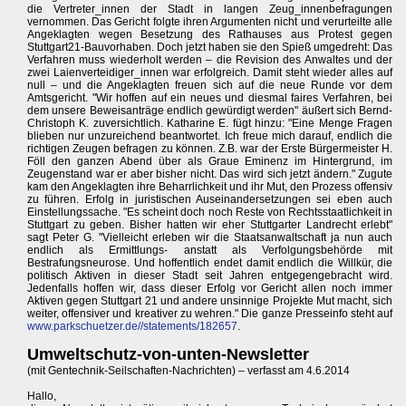
die Vertreter_innen der Stadt in langen Zeug_innenbefragungen
vernommen. Das Gericht folgte ihren Argumenten nicht und verurteilte alle
Angeklagten wegen Besetzung des Rathauses aus Protest gegen
Stuttgart21-Bauvorhaben. Doch jetzt haben sie den Spieß umgedreht: Das
Verfahren muss wiederholt werden – die Revision des Anwaltes und der
zwei Laienverteidiger_innen war erfolgreich. Damit steht wieder alles auf
null – und die Angeklagten freuen sich auf die neue Runde vor dem
Amtsgericht. "Wir hoffen auf ein neues und diesmal faires Verfahren, bei
dem unsere Beweisanträge endlich gewürdigt werden" äußert sich Bernd-
Christoph K. zuversichtlich. Katharine E. fügt hinzu: "Eine Menge Fragen
blieben nur unzureichend beantwortet. Ich freue mich darauf, endlich die
richtigen Zeugen befragen zu können. Z.B. war der Erste Bürgermeister H.
Föll den ganzen Abend über als Graue Eminenz im Hintergrund, im
Zeugenstand war er aber bisher nicht. Das wird sich jetzt ändern." Zugute
kam den Angeklagten ihre Beharrlichkeit und ihr Mut, den Prozess offensiv
zu führen. Erfolg in juristischen Auseinandersetzungen sei eben auch
Einstellungssache. "Es scheint doch noch Reste von Rechtsstaatlichkeit in
Stuttgart zu geben. Bisher hatten wir eher Stuttgarter Landrecht erlebt"
sagt Peter G. "Vielleicht erleben wir die Staatsanwaltschaft ja nun auch
endlich als Ermittlungs- anstatt als Verfolgungsbehörde mit
Bestrafungsneurose. Und hoffentlich endet damit endlich die Willkür, die
politisch Aktiven in dieser Stadt seit Jahren entgegengebracht wird.
Jedenfalls hoffen wir, dass dieser Erfolg vor Gericht allen noch immer
Aktiven gegen Stuttgart 21 und andere unsinnige Projekte Mut macht, sich
weiter, offensiver und kreativer zu wehren." Die ganze Presseinfo steht auf
www.parkschuetzer.de//statements/182657
.
Umweltschutz-von-unten-Newsletter
(mit Gentechnik-Seilschaften-Nachrichten) – verfasst am 4.6.2014
Hallo,