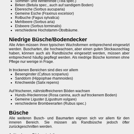
Sommer- und Winterlinde (Tilia spec.)
Birken (Betula spec., auch auf sandigem Boden)
Eberesche (Sorbus aucuparia)
Gemeine Esche (Fraxinus excelsior)
Rotbuche (Fagus sylvatica)
Mehlbeere (Sorbus aria)
Elsbeere (Sorbus torminalis)
verschiedene Hochstamm-Obstbäume.
Niedrige Büsche/Bodendecker
Alle Arten müssen ihren typischen Wuchsformen entsprechend eingesetzt
werden. Buscharten, die hochwachsen, aber einen guten Stockausschlag
haben, können auch als Randbüsche eingesetzt werden, müssen aber
entsprechend häufig gepflegt werden. Als niedrige Büsche kommen ohne
Pflege nur wenige in Frage.
In trockenen Bereichen sind dies vor allem
Besenginster (Cytisus scoparius)
Sanddorn (Hippophae rhamnoides)
Kriechweide (Salix repens)
Auf frischeren, nährstoffreicheren Böden wachsen
Hunds-/Heckenrose (Rosa canina, auch auf trockenem Boden)
Gemeine Liguster (Ligustrum vulgare)
verschiedene Brombeerarten (Rubus spec.)
Büsche
Alle weiteren Busch- und Baumarten eignen sich vor allem für den
inneren Bereich. Sie müssen als Randbüsche jedoch öfter
zurückgeschnitten werden.