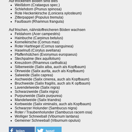
Auf trockenen Böden sind dies
Weißdorn (Crataegus spec.)
Schlehdorn (Prunus spinosa)
Rote Heckenkirsche (Lonicera xylosteum)
Zitterpappel (Populus tremula)
Faulbaum (Rhamnus frangula)
Auf frischen, nährstoffreicheren Böden wachsen
Feldahorn (Acer campestris)
Hainbuche (Carpinus betulus)
Kornelkirsche (Cornus mas)
Roter Hartriegel (Cornus sanguinea)
Haselnuß (Corylus avellana)
Pfaffenhütchen (Evonymus europaeus)
Stechpalme (Ilex aquifolium)
Kreuzdorn (Rhamnus carthatica)
Silberweide (Salix alba, auch als Kopfbaum)
Ohrweide (Salix aurita, auch als Kopfbaum)
Salweide (Salix caprea)
Aschweide (Salix cinerea, auch als Kopfbaum)
Bruchweide (Salix fragilis, auch als K opfbaum)
Lavendelweide (Salix nigra)
Schwarzweide (Salix nigra)
Purpurweide (Salix purpurea)
Mandelweide (Salix triandra)
Korbweide (Salix viminalis, auch als Kopfbaum)
Schwarzer Holunder (Sambucus nigra)
Roter / Traubenholunder (Sambucus racem osa)
Wolliger Schneeball (Viburnum lantana)
Gemeiner Schneeball (Viburnum opulus)