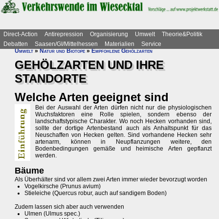
Direct-Action
Antirepression
Organisierung
Umwelt
Theorie&Politik
Debatten
Saasen/GI/Mittelhessen
Materialien
Service
Umwelt
»
Natur und Biotope
»
Empfohlene Gehölzarten
GEHÖLZARTEN UND IHRE
STANDORTE
Welche Arten geeignet sind
Bei der Auswahl der Arten dürfen nicht nur die physiologischen
Wuchsfaktoren eine Rolle spielen, sondern ebenso der
landschaftstypische Charakter. Wo noch Hecken vorhanden sind,
sollte der dortige Artenbestand auch als Anhaltspunkt für das
Neuschaffen von Hecken gelten. Sind vorhandene Hecken sehr
artenarm, können in Neupflanzungen weitere, den
Bodenbedingungen gemäße und heimische Arten gepflanzt
werden.
Bäume
Als Überhälter sind vor allem zwei Arten immer wieder bevorzugt worden
Vogelkirsche (Prunus avium)
Stieleiche (Quercus robur, auch auf sandigem Boden)
Zudem lassen sich aber auch verwenden
Ulmen (Ulmus spec.)