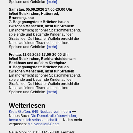
Speisen und Getränke.
[mehr]
Samstag, 05.09.2026 17:00-20:00 Uhr
in/bei Reiskirchen, Hattenrod,
Brunnengasse
7. Begegnungsfest: Brücken bauen
zwischen Menschen, nicht für Straßen!
Ein (hoffentlich) schöner Spätsommerabend,
spielende und kletternde Kinder auf der
Straße, der Duft frischer Waffeln erreicht die
Nase, auf einem Tisch stehen leckere
Speisen und Getränke.
[mehr]
Freitag, 11.09.2026 17:00-20:00 Uhr
in/bei Reiskirchen, Burkhardsfelden am
Backhaus und auf dem Kirchplatz
8. Begegnungsfest: Brücken bauen
zwischen Menschen, nicht für Straßen!
Ein (hoffentlich) schöner Spätsommerabend,
spielende und kletternde Kinder auf der
Straße, der Duft frischer Waffeln erreicht die
Nase, auf einem Tisch stehen leckere
Speisen und Getränke.
[mehr]
Weiterlesen
Kreis Gießen: B49-Neubau verhindern
++
Neues Buch:
Die Demokratie überwinden,
bevor sie sich selbst abschafft
++ Nichts mehr
verpassen:
Mailverteiler&Chats
Neue Mobilnr.: 015511439808), Festnetz