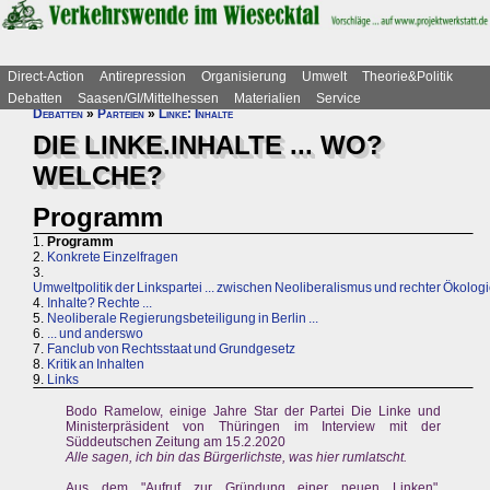
Direct-Action
Antirepression
Organisierung
Umwelt
Theorie&Politik
Debatten
Saasen/GI/Mittelhessen
Materialien
Service
Debatten
»
Parteien
»
Linke: Inhalte
DIE LINKE.INHALTE ... WO?
WELCHE?
Programm
1.
Programm
2.
Konkrete Einzelfragen
3.
Umweltpolitik der Linkspartei ... zwischen Neoliberalismus und rechter Ökolog
4.
Inhalte? Rechte ...
5.
Neoliberale Regierungsbeteiligung in Berlin ...
6.
... und anderswo
7.
Fanclub von Rechtsstaat und Grundgesetz
8.
Kritik an Inhalten
9.
Links
Bodo Ramelow, einige Jahre Star der Partei Die Linke und
Ministerpräsident von Thüringen im Interview mit der
Süddeutschen Zeitung am 15.2.2020
Alle sagen, ich bin das Bürgerlichste, was hier rumlatscht.
Aus dem "Aufruf zur Gründung einer neuen Linken",