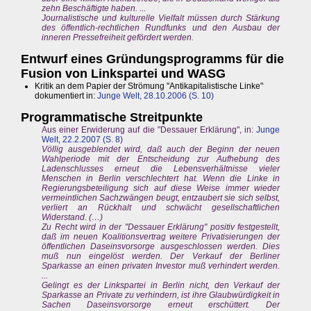
zehn Beschäftigte haben. ...
Journalistische und kulturelle Vielfalt müssen durch Stärkung
des öffentlich-rechtlichen Rundfunks und den Ausbau der
inneren Pressefreiheit gefördert werden.
Entwurf eines Gründungsprogramms für die
Fusion von Linkspartei und WASG
Kritik an dem Papier der Strömung "Antikapitalistische Linke"
dokumentiert in:
Junge Welt, 28.10.2006 (S. 10)
Programmatische Streitpunkte
Aus einer Erwiderung auf die "Dessauer Erklärung", in:
Junge
Welt, 22.2.2007 (S. 8)
Völlig ausgeblendet wird, daß auch der Beginn der neuen
Wahlperiode mit der Entscheidung zur Aufhebung des
Ladenschlusses erneut die Lebensverhältnisse vieler
Menschen in Berlin verschlechtert hat. Wenn die Linke in
Regierungsbeteiligung sich auf diese Weise immer wieder
vermeintlichen Sachzwängen beugt, entzaubert sie sich selbst,
verliert an Rückhalt und schwächt gesellschaftlichen
Widerstand. (…)
Zu Recht wird in der "Dessauer Erklärung" positiv festgestellt,
daß im neuen Koalitionsvertrag weitere Privatisierungen der
öffentlichen Daseinsvorsorge ausgeschlossen werden. Dies
muß nun eingelöst werden. Der Verkauf der Berliner
Sparkasse an einen privaten Investor muß verhindert werden.
...
Gelingt es der Linkspartei in Berlin nicht, den Verkauf der
Sparkasse an Private zu verhindern, ist ihre Glaubwürdigkeit in
Sachen Daseinsvorsorge erneut erschüttert. Der