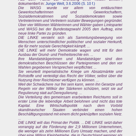
dokumentiert in:
Junge Welt, 3.6.2006 (S. 10 f.)
Die WASG wurde vor allem von enttäuschten
Gewerkschafterinnen und Gewerkschaftern,
Sozialdemokratinnen und Sozialdemokraten sowie
Vertreterinnen und Vertretern sozialer Bewegungen gegründet.
Über vier Millionen Wählerinnen und Wähler gaben Linkspartei
und WASG bei der Bundestagswahl 2005 den Auftrag, eine
neue linke Partei zu gründen.
DIE LINKE versteht sich als Sammlungsbewegung von
Menschen unterschiedlicher politischer und sozialer Herkunft,
die für mehr soziale Gerechtigkeit kämpft. ...
DIE LINKE will mehr Demokratie wagen und tritt für den
Ausbau der Grund- und Freiheitsrechte ein. ...
Ihre Mandatsträgerinnen und Mandatsträger sind den
demokratischen Beschlüssen der Parteigremien und den vor
Wahlen gegebenen Versprechen verpflichtet. ...
Sie verurteilt imperialistische Kriege um Absatzmärkte und
Rohstoffe und verteidigt das Recht der Völker, selbst über die
Nutzung ihrer Reichtümer verfügen zu können. ...
Weil der Schwächere nur frei sein kann, wenn ihn Gesetze und
Regeln vor der Willkür der Stärkeren schützen, setzt sie auf
Regulierung statt auf Deregulierung. ...
Die Verteilung des gemeinsam erarbeiteten Reichtums soll in
erster Linie die lebendige Arbeit belohnen und nicht das tote
Kapital. Eine Wirtschaftspolitik nach dem Vorbild
skandinavischer Staaten verbindet einen hohen
Beschäftigungsstand mit einem dicht geknüpften sozialen Netz.
...
DIE LINKE will das Primat der Politik. ... DIE LINKE setzt daher
vorrangig auf die Förderung der 2,9 Millionen Unternehmen,
die weniger als zehn Millionen Euro Umsatz machen, und der
über eine Million Kleinbetriebe, die in Deutschland weniger als