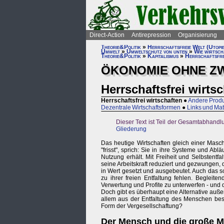
Direct-Action
Antirepression
Organisierung
Theorie&Politik
»
Herrschaftsfreie Welt (Utopi
Umwelt
»
Umweltschutz von unten
»
Wie wirtsc
Theorie&Politik
»
Kapitalismus
»
Herrschaftsfre
ÖKONOMIE OHNE Z
Herrschaftsfrei wirts
Herrschaftsfrei wirtschaften
●
Andere Produk
Dezentrale Wirtschaftsformen
●
Links und Mat
Dieser Text ist Teil der Gesamtabhandl
Gliederung
Das heutige Wirtschaften gleich einer Masc
"frisst", sprich: Sie in ihre Systeme und Ab
Nutzung erhält. Mit Freiheit und Selbstentf
seine Arbeitskraft reduziert und gezwungen, 
in Wert gesetzt und ausgebeutet. Auch das
zu ihrer freien Entfaltung fehlen. Beglei
Verwertung und Profite zu unterwerfen - und d
Doch gibt es überhaupt eine Alternative auß
allem aus der Entfaltung des Menschen best
Form der Vergesellschaftung?
Der Mensch und die große 