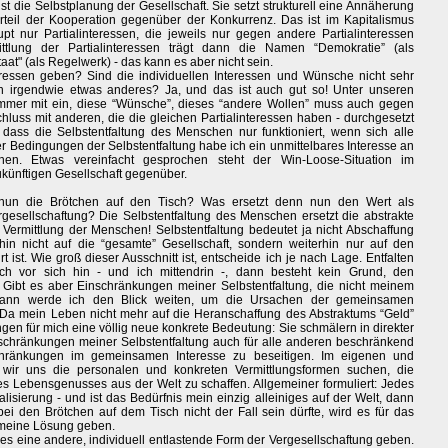
ist die Selbstplanung der Gesellschaft. Sie setzt strukturell eine Annäherung
rteil der Kooperation gegenüber der Konkurrenz. Das ist im Kapitalismus
t nur Partialinteressen, die jeweils nur gegen andere Partialinteressen
ttlung der Partialinteressen trägt dann die Namen “Demokratie” (als
t" (als Regelwerk) - das kann es aber nicht sein.
essen geben? Sind die individuellen Interessen und Wünsche nicht sehr
och irgendwie etwas anderes? Ja, und das ist auch gut so! Unter unseren
mmer mit ein, diese “Wünsche”, dieses “andere Wollen” muss auch gegen
luss mit anderen, die die gleichen Partialinteressen haben - durchgesetzt
, dass die Selbstentfaltung des Menschen nur funktioniert, wenn sich alle
er Bedingungen der Selbstentfaltung habe ich ein unmittelbares Interesse an
hen. Etwas vereinfacht gesprochen steht der Win-Loose-Situation im
ukünftigen Gesellschaft gegenüber.
un die Brötchen auf den Tisch? Was ersetzt denn nun den Wert als
esellschaftung? Die Selbstentfaltung des Menschen ersetzt die abstrakte
 Vermittlung der Menschen! Selbstentfaltung bedeutet ja nicht Abschaffung
rhin nicht auf die “gesamte” Gesellschaft, sondern weiterhin nur auf den
t ist. Wie groß dieser Ausschnitt ist, entscheide ich je nach Lage. Entfalten
h vor sich hin - und ich mittendrin -, dann besteht kein Grund, den
n. Gibt es aber Einschränkungen meiner Selbstentfaltung, die nicht meinem
 dann werde ich den Blick weiten, um die Ursachen der gemeinsamen
 Da mein Leben nicht mehr auf die Heranschaffung des Abstraktums “Geld”
gen für mich eine völlig neue konkrete Bedeutung: Sie schmälern in direkter
hränkungen meiner Selbstentfaltung auch für alle anderen beschränkend
nschränkungen im gemeinsamen Interesse zu beseitigen. Im eigenen und
n wir uns die personalen und konkreten Vermittlungsformen suchen, die
 Lebensgenusses aus der Welt zu schaffen. Allgemeiner formuliert: Jedes
lisierung - und ist das Bedürfnis mein einzig alleiniges auf der Welt, dann
bei den Brötchen auf dem Tisch nicht der Fall sein dürfte, wird es für das
emeine Lösung geben.
es eine andere, individuell entlastende Form der Vergesellschaftung geben.