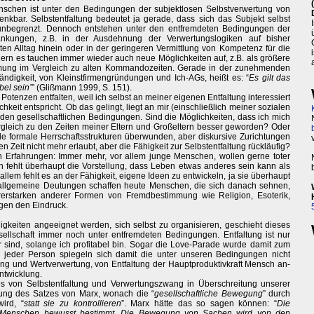
nschen ist unter den Bedingungen der subjektlosen Selbstverwertung von
kbar. Selbstentfaltung bedeutet ja gerade, dass sich das Subjekt selbst
 unbegrenzt. Dennoch entstehen unter den entfremdeten Bedingungen der
änkungen, z.B. in der Ausdehnung der Verwertungslogiken auf bisher
en Alltag hinein oder in der geringeren Vermittlung von Kompetenz für die
ern es tauchen immer wieder auch neue Möglichkeiten auf, z.B. als größere
mung im Vergleich zu alten Kommandozeiten. Gerade in der zunehmenden
tändigkeit, von Kleinstfirmengründungen und Ich-AGs, heißt es: “
Es gilt das
bel sein’
” (Glißmann 1999, S. 151).
Potenzen entfalten, weil ich selbst an meiner eigenen Entfaltung interessiert
keit entspricht. Ob das gelingt, liegt an mir (einschließlich meiner sozialen
n den gesellschaftlichen Bedingungen. Sind die Möglichkeiten, dass ich mich
 Vergleich zu den Zeiten meiner Eltern und Großeltern besser geworden? Oder
iele formale Herrschaftsstrukturen überwunden, aber diskursive Zurichtungen
 Zeit nicht mehr erlaubt, aber die Fähigkeit zur Selbstentfaltung rückläufig?
 Erfahrungen: Immer mehr, vor allem junge Menschen, wollen gerne toter
n fehlt überhaupt die Vorstellung, dass Leben etwas anderes sein kann als
 allem fehlt es an der Fähigkeit, eigene Ideen zu entwickeln, ja sie überhaupt
allgemeine Deutungen schaffen heute Menschen, die sich danach sehnen,
rerstarken anderer Formen von Fremdbestimmung wie Religion, Esoterik,
igen den Eindruck.
igkeiten angeeignet werden, sich selbst zu organisieren, geschieht dieses
ellschaft immer noch unter entfremdeten Bedingungen. Entfaltung ist nur
r sind, solange ich profitabel bin. Sogar die Love-Parade wurde damit zum
In jeder Person spiegeln sich damit die unter unseren Bedingungen nicht
ung und Wertverwertung, von Entfaltung der Hauptproduktivkraft Mensch an-
ntwicklung.
s von Selbstentfaltung und Verwertungszwang in Überschreitung unserer
ng des Satzes von Marx, wonach die “
gesellschaftliche Bewegung
” durch
wird, “
statt sie zu kontrollieren
”. Marx hätte das so sagen können: “
Die
n Menschen bewusst bestimmt. Die Bewegung von Sachen wird von den