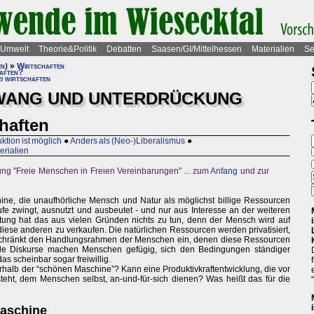
Umwelt
Theorie&Politik
Debatten
Saasen/GI/Mittelhessen
Materialien
Se
en)
»
Wirtschaften
haften?
i wirtschaften
WANG UND UNTERDRÜCKUNG
chaften
tion ist möglich
●
Anders als (Neo-)Liberalismus
●
erialien
ung "Freie Menschen in Freien Vereinbarungen" ... zum
Anfang
und zur
hine, die unaufhörliche Mensch und Natur als möglichst billige Ressourcen
läufe zwingt, ausnutzt und ausbeutet - und nur aus Interesse an der weiteren
altung hat das aus vielen Gründen nichts zu tun, denn der Mensch wird auf
diese anderen zu verkaufen. Die natürlichen Ressourcen werden privatisiert,
 schränkt den Handlungsrahmen der Menschen ein, denen diese Ressourcen
tende Diskurse machen Menschen gefügig, sich den Bedingungen ständiger
as scheinbar sogar freiwillig.
erhalb der “schönen Maschine”? Kann eine Produktivkraftentwicklung, die vor
eht, dem Menschen selbst, an-und-für-sich dienen? Was heißt das für die
Maschine