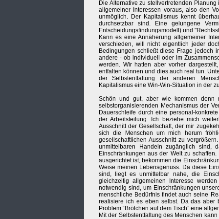
Die Alternative zu stellvertretenden Planung 
allgemeiner Interessen voraus, also den Vo
unmöglich. Der Kapitalismus kennt überhaup
durchsetzbar sind. Eine gelungene Vermi
Entscheidungsfindungsmodell) und "Rechtsstaa
Kann es eine Annäherung allgemeiner Inter
verschieden, will nicht eigentlich jeder d
Bedingungen schließt diese Frage jedoch i
andere - ob individuell oder im Zusammensch
werden. Wir hatten aber vorher dargestellt
entfalten können und dies auch real tun. Unt
der Selbstentfaltung der anderen Mensc
Kapitalismus eine Win-Win-Situation in der z
Schön und gut, aber wie kommen denn n
selbstorganisierenden Mechanismus der Verg
Dauerschleife durch eine personal-konkrete
der Arbeitsteilung. Ich beziehe mich weite
Ausschnitt der Gesellschaft, der mir zugekehr
sich die Menschen um mich herum fröhlic
gesellschaftlichen Ausschnitt zu vergrößer
unmittelbaren Handeln zugänglich sind,
Einschränkungen aus der Welt zu schaffen.
ausgerichtet ist, bekommen die Einschränkun
Weise meinen Lebensgenuss. Da diese Einsc
sind, liegt es unmittelbar nahe, die Ei
gleichzeitig allgemeinen Interesse werde
notwendig sind, um Einschränkungen unseres
menschliche Bedürfnis findet auch seine Rea
realisiere ich es eben selbst. Da das aber 
Problem “Brötchen auf dem Tisch” eine allg
Mit der Selbstentfaltung des Menschen kann 