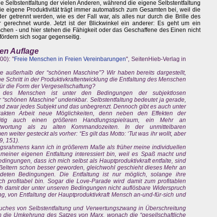
die Selbstentfaltung der vielen Anderen, während die eigene Selbstentfaltung
ie eigene Produktivität trägt immer automatisch zum Gesamten bei, weil die
er getrennt werden, wie es der Fall war, als alles nur durch die Brille des
gerechnet wurde. Jetzt ist der Blickwinkel ein anderer: Es geht um ein
chen - und hier stehen die Fähigkeit oder das Geschaffene des Einen nicht
ördern sich sogar gegenseitig.
ten Auflage
00): "
Freie Menschen in Freien Vereinbarungen
", SeitenHieb-Verlag in
ve außerhalb der “schönen Maschine”? Wir haben bereits dargestellt,
e Schritt in der Produktivkraftentwicklung die Entfaltung des Menschen
 für die Form der Vergesellschaftung?
ng des Menschen ist unter den Bedingungen der subjektlosen
r “schönen Maschine” undenkbar. Selbstentfaltung bedeutet ja gerade,
 und zwar jedes Subjekt und das unbegrenzt. Dennoch gibt es auch unter
rakten Arbeit neue Möglichkeiten, denn neben den Effekten der
hzeitig auch einen größeren Handlungsspielraum, ein Mehr an
ntwortung als zu alten Kommandozeiten. In der unmittelbaren
 weiter gesteckt als vorher: “Es gilt das Motto: ‘Tut was ihr wollt, aber
9, 151).
gsrahmens kann ich in größerem Maße als früher meine individuellen
n meiner eigenen Entfaltung interessiert bin, weil es Spaß macht und
edingungen, dass ich mich selbst als Hauptproduktivkraft entfalte, sind
ßeltern schon besser geworden, gleichwohl geschieht dieses Mehr an
deten Bedingungen. Die Entfaltung ist nur möglich, solange ihre
ch profitabel bin. Sogar die Love-Parade wird damit zum profitablen
ich damit der unter unseren Bedingungen nicht auflösbare Widerspruch
g, von Entfaltung der Hauptproduktivkraft Mensch an-und-für-sich und
uches von Selbstentfaltung und Verwertungszwang in Überschreitung
die Umkehrung des Satzes von Marx, wonach die “gesellschaftliche