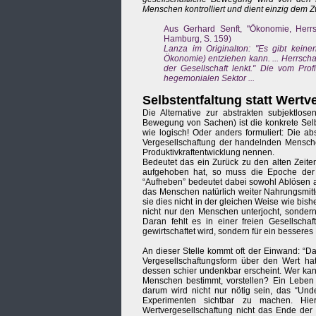
Menschen kontrolliert und dient einzig dem 
Aus Gerhard Senft, "Ökonomie, Herrsc
Hamburg, S. 159)
Lanza im Originalton: "Es gibt keine
Ökonomie) entziehen kann. ... Herrsch
der Gesellschaft lenkt." Die vom Prof
hegemonialen Sektor ...
Selbstentfaltung statt Wert
Die Alternative zur abstrakten subjektlos
Bewegung von Sachen) ist die konkrete Selb
wie logisch! Oder anders formuliert: Die ab
Vergesellschaftung der handelnden Mensche
Produktivkraftentwicklung nennen.
Bedeutet das ein Zurück zu den alten Zeite
aufgehoben hat, so muss die Epoche der m
“Aufheben” bedeutet dabei sowohl Ablösen al
das Menschen natürlich weiter Nahrungsmitte
sie dies nicht in der gleichen Weise wie bish
nicht nur den Menschen unterjocht, sondern
Daran fehlt es in einer freien Gesellschaf
gewirtschaftet wird, sondern für ein besseres
An dieser Stelle kommt oft der Einwand: “Das
Vergesellschaftungsform über den Wert ha
dessen schier undenkbar erscheint. Wer ka
Menschen bestimmt, vorstellen? Ein Leben m
darum wird nicht nur nötig sein, das “Un
Experimenten sichtbar zu machen. Hi
Wertvergesellschaftung nicht das Ende der 