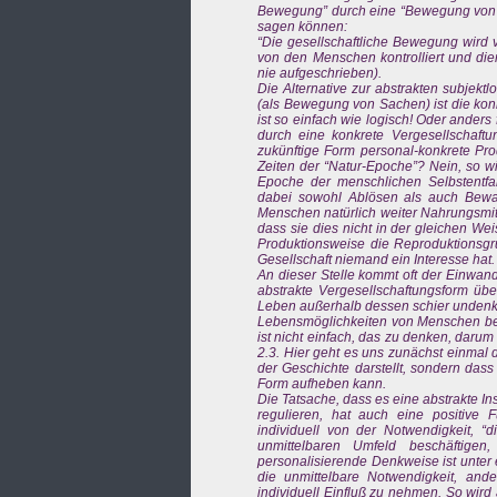
Bewegung” durch eine “Bewegung von Sach
sagen können:
“Die gesellschaftliche Bewegung wir
von den Menschen kontrolliert und die
nie aufgeschrieben).
Die Alternative zur abstrakten subjekt
(als Bewegung von Sachen) ist die kon
ist so einfach wie logisch! Oder anders
durch eine konkrete Vergesellschaft
zukünftige Form personal-konkrete Pro
Zeiten der “Natur-Epoche”? Nein, so wi
Epoche der menschlichen Selbstentfal
dabei sowohl Ablösen als auch Bewahr
Menschen natürlich weiter Nahrungsmitt
dass sie dies nicht in der gleichen Wei
Produktionsweise die Reproduktionsgru
Gesellschaft niemand ein Interesse hat.
An dieser Stelle kommt oft der Einwand:
abstrakte Vergesellschaftungsform üb
Leben außerhalb dessen schier undenkb
Lebensmöglichkeiten von Menschen best
ist nicht einfach, das zu denken, darum
2.3. Hier geht es uns zunächst einmal
der Geschichte darstellt, sondern dass
Form aufheben kann.
Die Tatsache, dass es eine abstrakte In
regulieren, hat auch eine positive Fu
individuell von der Notwendigkeit, 
unmittelbaren Umfeld beschäftigen
personalisierende Denkweise ist unter
die unmittelbare Notwendigkeit, ande
individuell Einfluß zu nehmen. So wir