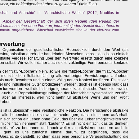
Zweck, ein befriedigendes Leben zu gewinnen.”
(kein Zitat).
haft und Anarchie" in: "Anarchistische Welten" (2012, Nautilus in
n Aspekt der Gesellschaft, der sich ihren Regeln (den Regeln der
aft nimmt so eine neue Form an, indem sie jeden Aspekt des Lebens in
itmotiv angetriebene Wirtschaft entwickelte sich in der Neuzeit zum
verwertung
en Organisation der gesellschaftlichen Reproduktion durch den Wert (als
storganisation durch die handelnden Menschen selbst - das ist so einfach
strakte Vergesellschaftung über den Wert wird ersetzt durch eine konkrete
n selbst. Wir wollen daher auch diese zukünftige Form personal-konkrete
n der “Natur-Epoche”? Nein, so wie die “Mittel-Epoche” die “Natur-Epoche”
enschlichen Selbstentfaltung alle vorherigen Entwicklungen aufheben.
s auch Bewahren und in einem völlig neuen Kontext fortführen. Es ist klar,
l und industrielle Güter produzieren werden, doch es ist ebenso klar, dass
er tun werden - weil die bisherige ignorante kapitalistische Produktionsweise
 auch die Reproduktionsgrundlagen der Menschheit systematisch zerstört.
t aber an Interesse, weil nicht mehr für abstrakte Werte und den Profit
 Leben.
 ist ja utopisch!” - eine verständliche Reaktion. Die herrschende abstrakte
t alle Lebensbereiche so weit durchdrungen, dass ein Leben außerhalb
nn sich schon ein Leben ohne Geld, das über die Lebensmöglichkeiten von
it “einfach nehmen” statt “kaufen”? Es ist nicht einfach, das zu denken,
denkbare” zu benennen und noch weiter zu präzisieren, sondern auch in
er geht es uns zunächst einmal darum, zu begründen, dass die
Geschichte darstellt, sondern dass eine personale Vergesellschaftung die