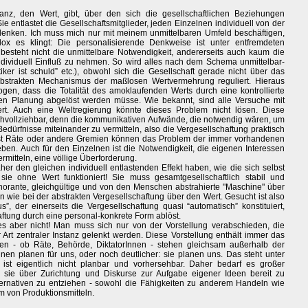
anz, den Wert, gibt, über den sich die gesellschaftlichen Beziehungen
Sie entlastet die Gesellschaftsmitglieder, jeden Einzelnen individuell von der
 denken. Ich muss mich nur mit meinem unmittelbaren Umfeld beschäftigen,
ox es klingt: Die personalisierende Denkweise ist unter entfremdeten
esteht nicht die unmittelbare Notwendigkeit, andererseits auch kaum die
individuell Einfluß zu nehmen. So wird alles nach dem Schema unmittelbar-
ker ist schuld” etc.), obwohl sich die Gesellschaft gerade nicht über das
bstrakten Mechanismus der maßlosen Wertvermehrung reguliert. Hieraus
n, dass die Totalität des amoklaufenden Werts durch eine kontrollierte
chen Planung abgelöst werden müsse. Wie bekannt, sind alle Versuche mit
ert. Auch eine Weltregierung könnte dieses Problem nicht lösen. Diese
achvollziehbar, denn die kommunikativen Aufwände, die notwendig wären, um
Bedürfnisse miteinander zu vermitteln, also die Vergesellschaftung praktisch
elbst Räte oder andere Gremien können das Problem der immer vorhandenen
fheben. Auch für den Einzelnen ist die Notwendigkeit, die eigenen Interessen
rmitteln, eine völlige Überforderung.
r den gleichen individuell entlastenden Effekt haben, wie die sich selbst
ie ohne Wert funktioniert! Sie muss gesamtgesellschaftlich stabil und
ignorante, gleichgültige und von den Menschen abstrahierte "Maschine" über
wie bei der abstrakten Vergesellschaftung über den Wert. Gesucht ist also
”, der einerseits die Vergesellschaftung quasi “automatisch” konstituiert,
aftung durch eine personal-konkrete Form ablöst.
es aber nicht! Man muss sich nur von der Vorstellung verabschieden, die
 Art zentraler Instanz gelenkt werden. Diese Vorstellung enthält immer das
en - ob Räte, Behörde, DiktatorInnen - stehen gleichsam außerhalb der
nen planen für uns, oder noch deutlicher: sie planen uns. Das steht unter
st eigentlich nicht planbar und vorhersehbar. Daher bedarf es großer
 sie über Zurichtung und Diskurse zur Aufgabe eigener Ideen bereit zu
ternativen zu entziehen - sowohl die Fähigkeiten zu anderem Handeln wie
m von Produktionsmitteln.