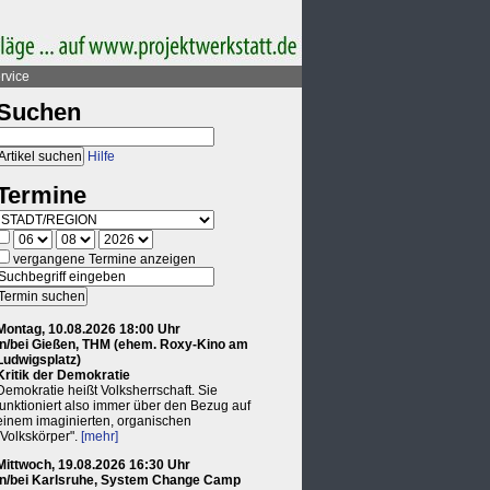
rvice
Suchen
Hilfe
Termine
vergangene Termine anzeigen
Montag, 10.08.2026 18:00 Uhr
in/bei Gießen, THM (ehem. Roxy-Kino am
Ludwigsplatz)
Kritik der Demokratie
Demokratie heißt Volksherrschaft. Sie
funktioniert also immer über den Bezug auf
einem imaginierten, organischen
"Volkskörper".
[mehr]
Mittwoch, 19.08.2026 16:30 Uhr
in/bei Karlsruhe, System Change Camp