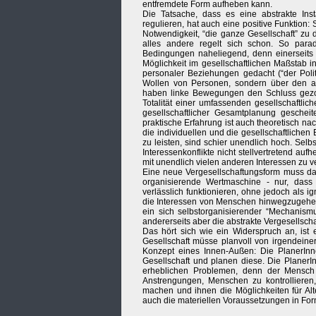
entfremdete Form aufheben kann.
Die Tatsache, dass es eine abstrakte Inst
regulieren, hat auch eine positive Funktion: 
Notwendigkeit, “die ganze Gesellschaft” zu
alles andere regelt sich schon. So parad
Bedingungen naheliegend, denn einerseits b
Möglichkeit im gesellschaftlichen Maßstab 
personaler Beziehungen gedacht (“der Politi
Wollen von Personen, sondern über den a
haben linke Bewegungen den Schluss gezoge
Totalität einer umfassenden gesellschaftli
gesellschaftlicher Gesamtplanung gescheit
praktische Erfahrung ist auch theoretisch n
die individuellen und die gesellschaftlichen 
zu leisten, sind schier unendlich hoch. S
Interessenkonflikte nicht stellvertretend au
mit unendlich vielen anderen Interessen zu ve
Eine neue Vergesellschaftungsform muss dahe
organisierende Wertmaschine - nur, dass s
verlässlich funktionieren, ohne jedoch als 
die Interessen von Menschen hinwegzugehen 
ein sich selbstorganisierender “Mechanismus
andererseits aber die abstrakte Vergesellsch
Das hört sich wie ein Widerspruch an, ist 
Gesellschaft müsse planvoll von irgendeiner
Konzept eines Innen-Außen: Die PlanerInn
Gesellschaft und planen diese. Die PlanerIn
erheblichen Problemen, denn der Mensch i
Anstrengungen, Menschen zu kontrollieren,
machen und ihnen die Möglichkeiten für Al
auch die materiellen Voraussetzungen in For