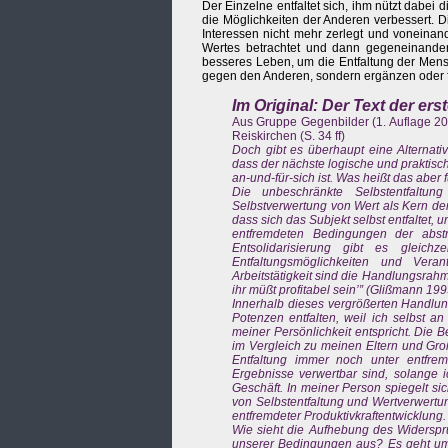
Der Einzelne entfaltet sich, ihm nützt dabei 
die Möglichkeiten der Anderen verbessert. D
Interessen nicht mehr zerlegt und voneinand
Wertes betrachtet und dann gegeneinander 
besseres Leben, um die Entfaltung der Mens
gegen den Anderen, sondern ergänzen oder f
Im Original: Der Text der ers
Aus Gruppe Gegenbilder (1. Auflage 20
Reiskirchen (S. 34 ff)
Doch gibt es überhaupt eine Alternati
dass der nächste logische und praktisch
an-und-für-sich ist. Was heißt das aber
Die unbeschränkte Selbstentfaltu
Selbstverwertung von Wert als Kern de
dass sich das Subjekt selbst entfaltet,
entfremdeten Bedingungen der abst
Entsolidarisierung gibt es gleic
Entfaltungsmöglichkeiten und Vera
Arbeitstätigkeit sind die Handlungsrahmen
ihr müßt profitabel sein’” (Glißmann 199
Innerhalb dieses vergrößerten Handlun
Potenzen entfalten, weil ich selbst a
meiner Persönlichkeit entspricht. Die B
im Vergleich zu meinen Eltern und Gro
Entfaltung immer noch unter entfrem
Ergebnisse verwertbar sind, solange i
Geschäft. In meiner Person spiegelt s
von Selbstentfaltung und Wertverwertun
entfremdeter Produktivkraftentwicklung.
Wie sieht die Aufhebung des Widerspr
unserer Bedingungen aus? Es geht um 