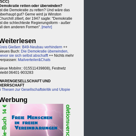
(SCC)
Demokratie retten oder überwinden?
Ist die Demokratie zu retten? Und wäre das
überhaupt gut? Gerne wird ja Winston
Churchill zitiert, der 1947 sagte: "Demokratie
ist die schlechteste Regierungsform - außer
all den anderen Formen".
[mehr]
Weiterlesen
Kreis Gießen: B49-Neubau verhindern
++
Neues Buch:
Die Demokratie überwinden,
bevor sie sich selbst abschafft
++ Nichts mehr
verpassen:
Mailverteiler&Chats
Neue Mobilnr.: 015511439808), Festnetz
bleibt 06401-903283
WARENGESELLSCHAFT UND
HERRSCHAFT
5 Thesen zur Gesellschaftskritik und Utopie
Werbung