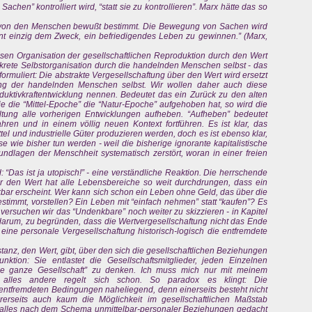
en” kontrolliert wird, “statt sie zu kontrollieren”. Marx hätte das so
d von den Menschen bewußt bestimmt. Die Bewegung von Sachen wird
nt einzig dem Zweck, ein befriedigendes Leben zu gewinnen.” (Marx,
losen Organisation der gesellschaftlichen Reproduktion durch den Wert
krete Selbstorganisation durch die handelnden Menschen selbst - das
 formuliert: Die abstrakte Vergesellschaftung über den Wert wird ersetzt
ung der handelnden Menschen selbst. Wir wollen daher auch diese
duktivkraftentwicklung nennen. Bedeutet das ein Zurück zu den alten
e die “Mittel-Epoche” die “Natur-Epoche” aufgehoben hat, so wird die
tung alle vorherigen Entwicklungen aufheben. “Aufheben” bedeutet
en und in einem völlig neuen Kontext fortführen. Es ist klar, das
el und industrielle Güter produzieren werden, doch es ist ebenso klar,
se wie bisher tun werden - weil die bisherige ignorante kapitalistische
ndlagen der Menschheit systematisch zerstört, woran in einer freien
 “Das ist ja utopisch!” - eine verständliche Reaktion. Die herrschende
er den Wert hat alle Lebensbereiche so weit durchdrungen, dass ein
ar erscheint. Wer kann sich schon ein Leben ohne Geld, das über die
immt, vorstellen? Ein Leben mit “einfach nehmen” statt “kaufen”? Es
 versuchen wir das “Undenkbare” noch weiter zu skizzieren - in Kapitel
 darum, zu begründen, dass die Wertvergesellschaftung nicht das Ende
 eine personale Vergesellschaftung historisch-logisch die entfremdete
stanz, den Wert, gibt, über den sich die gesellschaftlichen Beziehungen
nktion: Sie entlastet die Gesellschaftsmitglieder, jeden Einzelnen
“die ganze Gesellschaft” zu denken. Ich muss mich nur mit meinem
, alles andere regelt sich schon. So paradox es klingt: Die
 entfremdeten Bedingungen naheliegend, denn einerseits besteht nicht
rerseits auch kaum die Möglichkeit im gesellschaftlichen Maßstab
d alles nach dem Schema unmittelbar-personaler Beziehungen gedacht