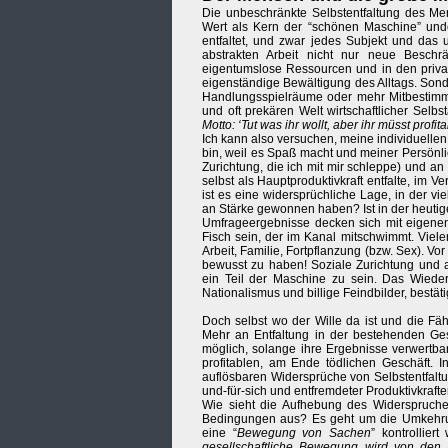
Die unbeschränkte Selbstentfaltung des Me
Wert als Kern der “schönen Maschine” unden
entfaltet, und zwar jedes Subjekt und das
abstrakten Arbeit nicht nur neue Beschr
eigentumslose Ressourcen und in den privat
eigenständige Bewältigung des Alltags. Sond
Handlungsspielräume oder mehr Mitbestim
und oft prekären Welt wirtschaftlicher Selbs
Motto: ‘Tut was ihr wollt, aber ihr müsst profita
Ich kann also versuchen, meine individuellen 
bin, weil es Spaß macht und meiner Persönlich
Zurichtung, die ich mit mir schleppe) und a
selbst als Hauptproduktivkraft entfalte, im
ist es eine widersprüchliche Lage, in der v
an Stärke gewonnen haben? Ist in der heutigen
Umfrageergebnisse decken sich mit eigenen
Fisch sein, der im Kanal mitschwimmt. Viele
Arbeit, Familie, Fortpflanzung (bzw. Sex). Vor
bewusst zu haben! Soziale Zurichtung und 
ein Teil der Maschine zu sein. Das Wiede
Nationalismus und billige Feindbilder, bestät
Doch selbst wo der Wille da ist und die Fäh
Mehr an Entfaltung in der bestehenden Ges
möglich, solange ihre Ergebnisse verwertba
profitablen, am Ende tödlichen Geschäft. 
auflösbaren Widersprüche von Selbstentfalt
und-für-sich und entfremdeter Produktivkrafte
Wie sieht die Aufhebung des Widerspruche
Bedingungen aus? Es geht um die Umkehru
eine “
Bewegung von Sachen
” kontrolliert 
gesellschaftliche Bewegung wird von de