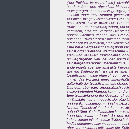
(“der Politiker ist schuld” etc.), obw
sondern über den abstrakten Mechani
Bewegungen den Schluss gezogen, das
Totalität einer umfassenden gesellsc
Versuche mit gesellschaftlicher Gesam
nicht lösen. Diese praktische Erfahr
Aufwände, die notwendig wären, um die
vermitteln, also die Vergesellschaftun
andere Gremien können das Problem 
aufheben. Auch für den Einzelnen ist d
Interessen zu vermitteln, eine völlige Ü
Eine neue Vergesellschaftungsform kann
selbst organisierende Wertmaschine - n
stabil und verläßlich funktionieren, o
hinwegzugehen wie bei der abstrakt
selbstorganisierender “Mechanismus”, d
andererseits aber die abstrakte Verges
wie ein Widerspruch an, ist es aber
Gesellschaft müsse planvoll von irgend
immer das Konzept eines Innen-Auße
außerhalb der Gesellschaft und planen d
Das geht aber ganz grundsätzlich nich
stellvertretenden Planung kann nur die 
Eine Selbstplanung der Gesellschaft se
im Kapitalismus unmöglich. Der Kapita
andere Partialinteressen durchsetzbar 
Namen “Demokratie” - das kann es abe
geben? Sind die individuellen Interesse
irgendwie etwas anderes? Ja, und das
jedoch immer mit ein, diese “Wünsche”,
im Zusammenschluss mit anderen, die di
aber vorher dargestellt, dass die Selb