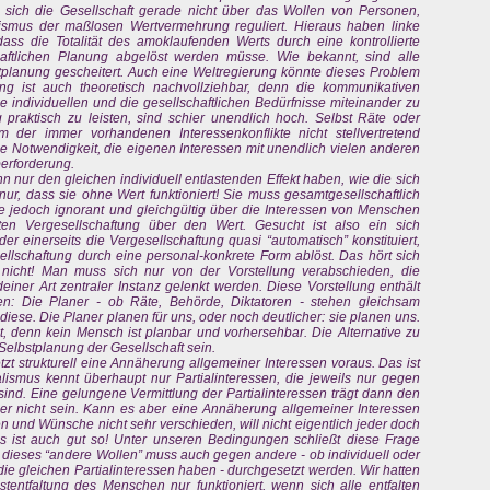
ohl sich die Gesellschaft gerade nicht über das Wollen von Personen,
smus der maßlosen Wertvermehrung reguliert. Hieraus haben linke
s die Totalität des amoklaufenden Werts durch eine kontrollierte
haftlichen Planung abgelöst werden müsse. Wie bekannt, sind alle
tplanung gescheitert. Auch eine Weltregierung könnte dieses Problem
ung ist auch theoretisch nachvollziehbar, denn die kommunikativen
 individuellen und die gesellschaftlichen Bedürfnisse miteinander zu
g praktisch zu leisten, sind schier unendlich hoch. Selbst Räte oder
der immer vorhandenen Interessenkonflikte nicht stellvertretend
ie Notwendigkeit, die eigenen Interessen mit unendlich vielen anderen
berforderung.
 nur den gleichen individuell entlastenden Effekt haben, wie die sich
ur, dass sie ohne Wert funktioniert! Sie muss gesamtgesellschaftlich
hne jedoch ignorant und gleichgültig über die Interessen von Menschen
en Vergesellschaftung über den Wert. Gesucht ist also ein sich
er einerseits die Vergesellschaftung quasi “automatisch” konstituiert,
ellschaftung durch eine personal-konkrete Form ablöst. Das hört sich
 nicht! Man muss sich nur von der Vorstellung verabschieden, die
einer Art zentraler Instanz gelenkt werden. Diese Vorstellung enthält
n: Die Planer - ob Räte, Behörde, Diktatoren - stehen gleichsam
iese. Die Planer planen für uns, oder noch deutlicher: sie planen uns.
t, denn kein Mensch ist planbar und vorhersehbar. Die Alternative zu
Selbstplanung der Gesellschaft sein.
tzt strukturell eine Annäherung allgemeiner Interessen voraus. Das ist
lismus kennt überhaupt nur Partialinteressen, die jeweils nur gegen
sind. Eine gelungene Vermittlung der Partialinteressen trägt dann den
r nicht sein. Kann es aber eine Annäherung allgemeiner Interessen
n und Wünsche nicht sehr verschieden, will nicht eigentlich jeder doch
 ist auch gut so! Unter unseren Bedingungen schließt diese Frage
 dieses “andere Wollen” muss auch gegen andere - ob individuell oder
e gleichen Partialinteressen haben - durchgesetzt werden. Wir hatten
stentfaltung des Menschen nur funktioniert, wenn sich alle entfalten