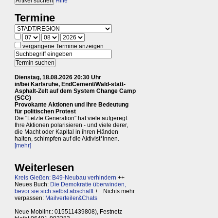
Hilfe
Termine
vergangene Termine anzeigen
Dienstag, 18.08.2026 20:30 Uhr
in/bei Karlsruhe, EndCement/Wald-statt-
Asphalt-Zelt auf dem System Change Camp
(SCC)
Provokante Aktionen und ihre Bedeutung
für politischen Protest
Die "Letzte Generation" hat viele aufgeregt.
Ihre Aktionen polarisieren - und viele derer,
die Macht oder Kapital in ihren Händen
halten, schimpfen auf die Aktivist*innen.
[mehr]
Weiterlesen
Kreis Gießen: B49-Neubau verhindern
++
Neues Buch:
Die Demokratie überwinden,
bevor sie sich selbst abschafft
++ Nichts mehr
verpassen:
Mailverteiler&Chats
Neue Mobilnr.: 015511439808), Festnetz