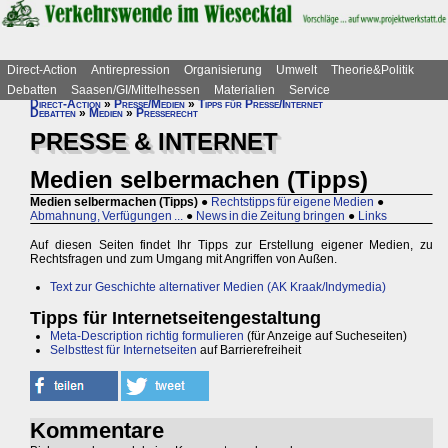
Direct-Action
Antirepression
Organisierung
Umwelt
Theorie&Politik
Debatten
Saasen/GI/Mittelhessen
Materialien
Service
Direct-Action
»
Presse/Medien
»
Tipps für Presse/Internet
Debatten
»
Medien
»
Presserecht
PRESSE & INTERNET
Medien selbermachen (Tipps)
Medien selbermachen (Tipps)
●
Rechtstipps für eigene Medien
●
Abmahnung, Verfügungen ...
●
News in die Zeitung bringen
●
Links
Auf diesen Seiten findet Ihr Tipps zur Erstellung eigener Medien, zu
Rechtsfragen und zum Umgang mit Angriffen von Außen.
Text zur Geschichte alternativer Medien (AK Kraak/Indymedia)
Tipps für Internetseitengestaltung
Meta-Description richtig formulieren
(für Anzeige auf Sucheseiten)
Selbsttest für Internetseiten
auf Barrierefreiheit
Kommentare